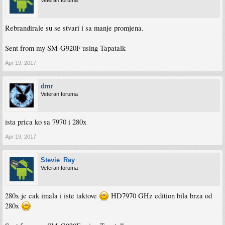
Veteran foruma
Rebrandirale su se stvari i sa manje promjena.
Sent from my SM-G920F using Tapatalk
Apr 19, 2017
dmr
Veteran foruma
ista prica ko sa 7970 i 280x
Apr 19, 2017
Stevie_Ray
Veteran foruma
280x je cak imala i iste taktove
HD7970 GHz edition bila brza od
280x