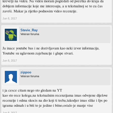
krevelji na videu. Na videu moram pogledati od početka do kraja da
dobijem informacije koje me interesuju, a u tekstualnoj se to za čas
završi. Makar ja rijetko podnosim video recenzije.
Jun 8, 2017
Stevie_Ray
Veteran foruma
Ja inace youtube bas i ne dozivljavam kao neki izvor informacija.
Youtube su uglavnom zajebancije i glupe stvari.
Jun 8, 2017
zippoo
Veteran foruma
i ja cesce citam nego sto gledam na YT
kao sto rece kolega,na tekstualnim recenzijama imas odvojene dijelove
recenzije i odma skocis na dio koji ti treba,takodjer imas slike i fps po
igrama odmah i u biti to je jedino i bitno,ostalo je manje vise
Jun 8, 2017