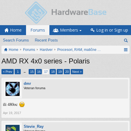
Home
Forums
Members
Log in or Sign up
Search Forums
Recent Posts
Home
Forums
Hardver
Procesori, RAM, matične ploče i grafičke karti
AMD RX 4x0 series - Polaris
< Prev
1
←
15
16
17
18
19
20
Next >
dmr
Veteran foruma
ili 480oc
Apr 19, 2017
Stevie_Ray