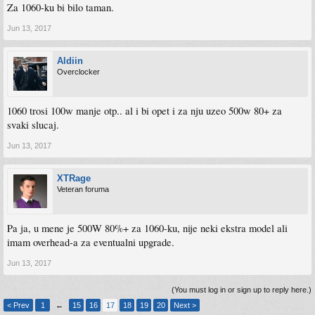
Za 1060-ku bi bilo taman.
Jun 13, 2017
Aldiin
Overclocker
1060 trosi 100w manje otp.. al i bi opet i za nju uzeo 500w 80+ za
svaki slucaj.
Jun 13, 2017
XTRage
Veteran foruma
Pa ja, u mene je 500W 80%+ za 1060-ku, nije neki ekstra model ali
imam overhead-a za eventualni upgrade.
Jun 13, 2017
(You must log in or sign up to reply here.)
< Prev
1
←
15
16
17
18
19
20
Next >