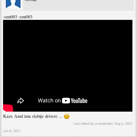
:smt003 :smt003
Kaze Amd ima slabije drivere ...
Last edited by a moderator:
Aug 2, 2017
Jun 8, 2017