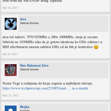
Sent from my SM-G920F using Tapatalk
Apr 19, 2017
dmr
Veteran foruma
nisu isti taktovi, 7970 925MHz a 280x 1000MHz, moja je racimo
fabricki na 1030MHz tako da je gotovo identicna ko GHz edition i u
MSI afterburneru moram odabrat GHz ed da bih je kontroliso
Apr 19, 2017
Neo Bahamut Zero
Veteran foruma
Nema Vege u radnjama do kraja avgusta u najboljem slučaju:
https://www.techpowerup.com/233887/amd- ... in-a-month
May 31, 2017
Mujka
Komšija