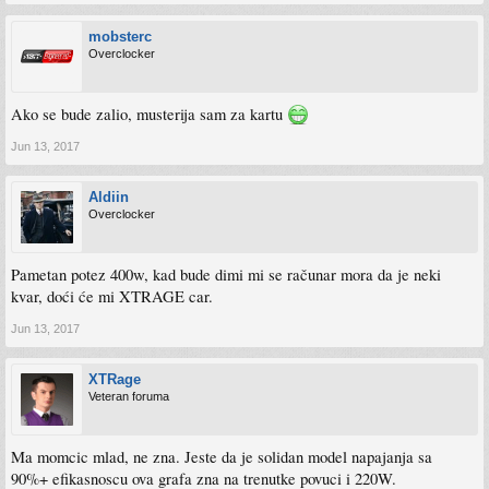
mobsterc
Overclocker
Ako se bude zalio, musterija sam za kartu
Jun 13, 2017
Aldiin
Overclocker
Pametan potez 400w, kad bude dimi mi se računar mora da je neki
kvar, doći će mi XTRAGE car.
Jun 13, 2017
XTRage
Veteran foruma
Ma momcic mlad, ne zna. Jeste da je solidan model napajanja sa
90%+ efikasnoscu ova grafa zna na trenutke povuci i 220W.