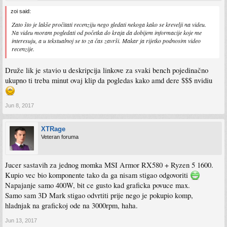
zoi said:
Zato što je lakše pročitati recenziju nego gledati nekoga kako se krevelji na videu.
Na videu moram pogledati od početka do kraja da dobijem informacije koje me
interesuju, a u tekstualnoj se to za čas završi. Makar ja rijetko podnosim video
recenzije.
Druže lik je stavio u deskripcija linkove za svaki bench pojedinačno
ukupno ti treba minut ovaj klip da pogledas kako amd dere $$$ nvidiu
Jun 8, 2017
XTRage
Veteran foruma
Jucer sastavih za jednog momka MSI Armor RX580 + Ryzen 5 1600.
Kupio vec bio komponente tako da ga nisam stigao odgovoriti
Napajanje samo 400W, bit ce gusto kad graficka povuce max.
Samo sam 3D Mark stigao odvrtiti prije nego je pokupio komp,
hladnjak na grafickoj ode na 3000rpm, haha.
Jun 13, 2017