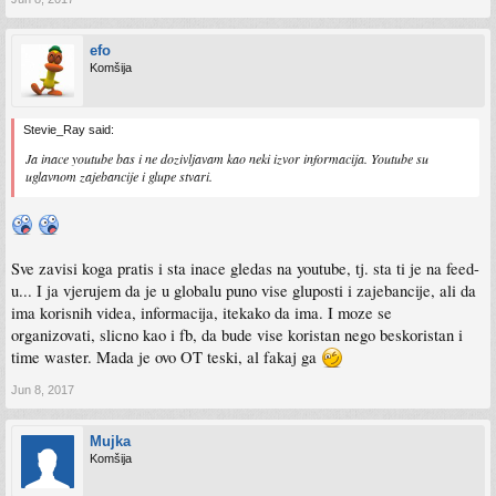
efo
Komšija
Stevie_Ray said:
Ja inace youtube bas i ne dozivljavam kao neki izvor informacija. Youtube su
uglavnom zajebancije i glupe stvari.
Sve zavisi koga pratis i sta inace gledas na youtube, tj. sta ti je na feed-
u... I ja vjerujem da je u globalu puno vise gluposti i zajebancije, ali da
ima korisnih videa, informacija, itekako da ima. I moze se
organizovati, slicno kao i fb, da bude vise koristan nego beskoristan i
time waster. Mada je ovo OT teski, al fakaj ga
Jun 8, 2017
Mujka
Komšija