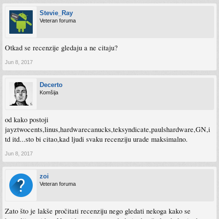
Stevie_Ray
Veteran foruma
Otkad se recenzije gledaju a ne citaju?
Jun 8, 2017
Decerto
Komšija
od kako postoji
jayztwocents,linus,hardwarecanucks,teksyndicate,paulshardware,GN,i
td itd...sto bi citao,kad ljudi svaku recenziju urade maksimalno.
Jun 8, 2017
zoi
Veteran foruma
Zato što je lakše pročitati recenziju nego gledati nekoga kako se