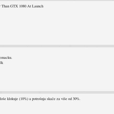
r Than GTX 1080 At Launch
jemacku.
lk
loše klokuje (10%) a potrošnja skače za više od 30%.