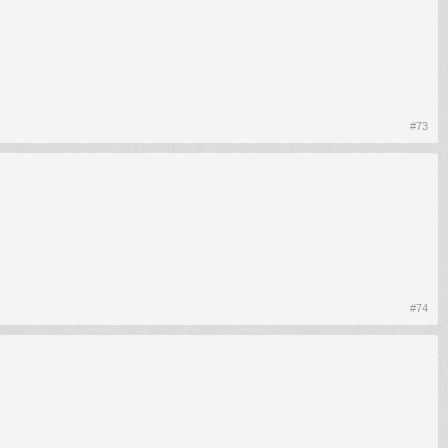
#73
#74