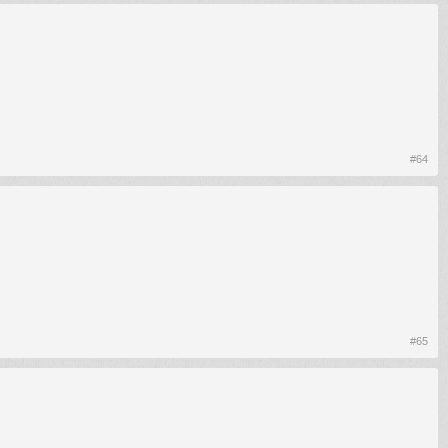
#64
#65