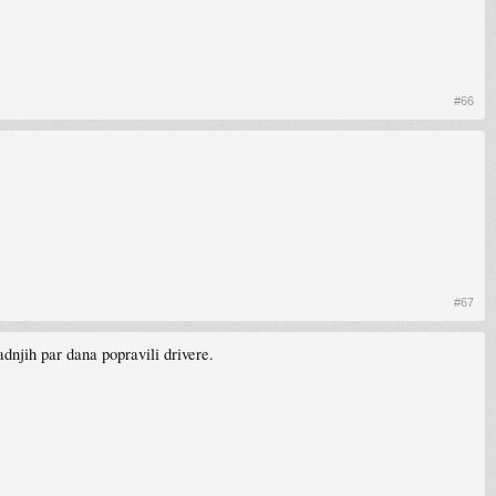
#66
#67
njih par dana popravili drivere.