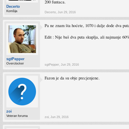
200 funtaca.
Decerto
Komšija
Decerto
,
Jun 29, 2016
Pa ne znam šta hoćete, 1070 i dalje dođe dva puta
Edit : Nije baš dva puta skuplja, ali najmanje 60
sgtPepper
Overclocker
sgtPepper
,
Jun 29, 2016
Fazon je da su obje precjenjene.
zoi
Veteran foruma
zoi
,
Jun 29, 2016