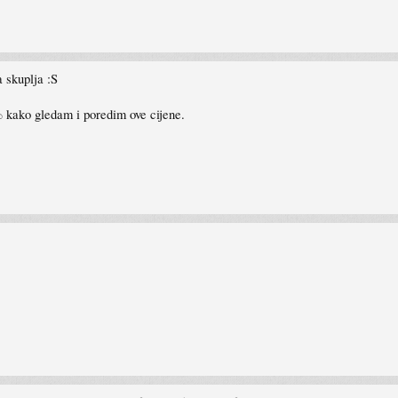
 skuplja :S
% kako gledam i poredim ove cijene.