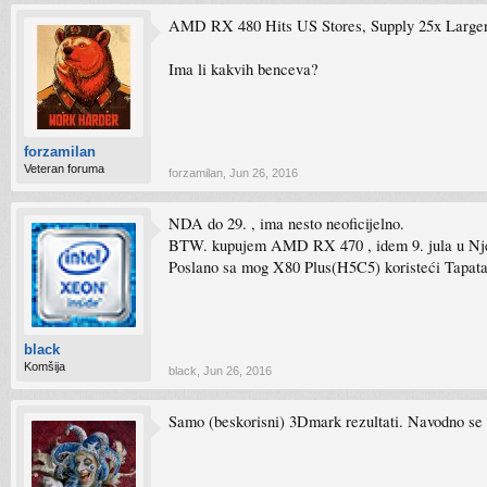
AMD RX 480 Hits US Stores, Supply 25x Large
Ima li kakvih benceva?
forzamilan
Veteran foruma
forzamilan
,
Jun 26, 2016
NDA do 29. , ima nesto neoficijelno.
BTW. kupujem AMD RX 470 , idem 9. jula u N
Poslano sa mog X80 Plus(H5C5) koristeći Tapata
black
Komšija
black
,
Jun 26, 2016
Samo (beskorisni) 3Dmark rezultati. Navodno se 