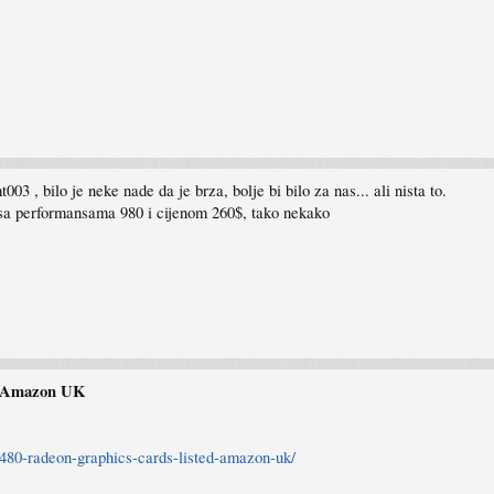
003 , bilo je neke nade da je brza, bolje bi bilo za nas... ali nista to.
 sa performansama 980 i cijenom 260$, tako nekako
n Amazon UK
-480-radeon-graphics-cards-listed-amazon-uk/