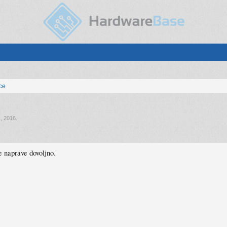
ice
, 2016
.
e naprave dovoljno.