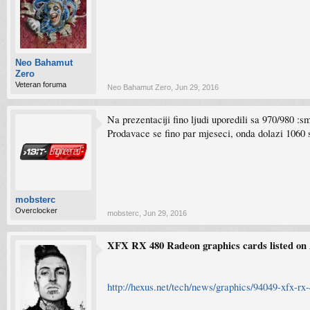
Neo Bahamut
Zero
Veteran foruma
Neo Bahamut Zero
,
Jun 29, 2016
Na prezentaciji fino ljudi uporedili sa 970/980 :smt
Prodavace se fino par mjeseci, onda dolazi 1060
mobsterc
Overclocker
mobsterc
,
Jun 29, 2016
XFX RX 480 Radeon graphics cards listed o
http://hexus.net/tech/news/graphics/94049-xfx-rx