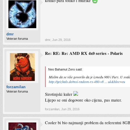
koliko para toliko i muzike
dmr
Veteran foruma
dmr
,
Jun 29, 2016
Re: RE: Re: AMD RX 4x0 series - Polaris
Neo Bahamut Zero said:
Mislim da se više govorilo da je između 980 i Fury. U svak
http://geizhals.de/msi-radeon-rx-480-v8 ... uk&hloc=eu
forzamilan
Veteran foruma
Sirotinjski kuler
Lijepo se oni dogovore oko cijena, pas mater.
forzamilan
,
Jun 29, 2016
Cooler bi bio najmanji problem da referentni 8G