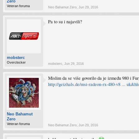
Zero
Veteran foruma
Neo Bahamut Zero
,
Jun 29, 2016
Pa to su i najavili?
mobsterc
Overclocker
mobsterc
,
Jun 29, 2016
Mislim da se više govorilo da je između 980 i Fur
http://geizhals.de/msi-radeon-rx-480-v8 ... uk&h
Neo Bahamut
Zero
Veteran foruma
Neo Bahamut Zero
,
Jun 29, 2016