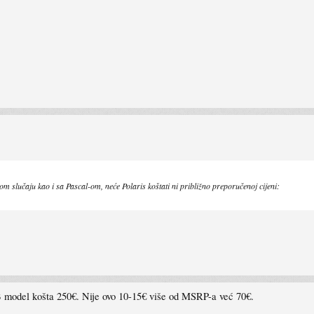
om slučaju kao i sa Pascal-om, neće Polaris koštati ni približno preporučenoj cijeni:
B model košta 250€. Nije ovo 10-15€ više od MSRP-a već 70€.