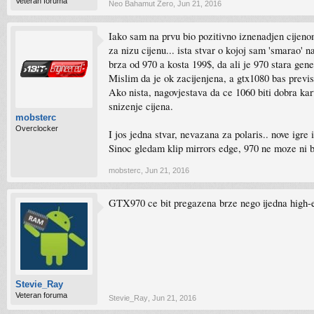
Veteran foruma
Neo Bahamut Zero
,
Jun 21, 2016
Iako sam na prvu bio pozitivno iznenadjen cijeno
za nizu cijenu... ista stvar o kojoj sam 'smarao' n
brza od 970 a kosta 199$, da ali je 970 stara gen
Mislim da je ok zacijenjena, a gtx1080 bas previs
Ako nista, nagovjestava da ce 1060 biti dobra kart
snizenje cijena.
mobsterc
Overclocker
I jos jedna stvar, nevazana za polaris.. nove igr
Sinoc gledam klip mirrors edge, 970 ne moze ni b
mobsterc
,
Jun 21, 2016
GTX970 ce bit pregazena brze nego ijedna high-e
Stevie_Ray
Veteran foruma
Stevie_Ray
,
Jun 21, 2016