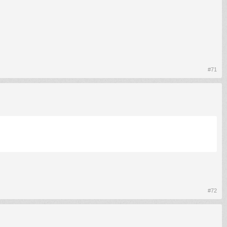
#71
#72