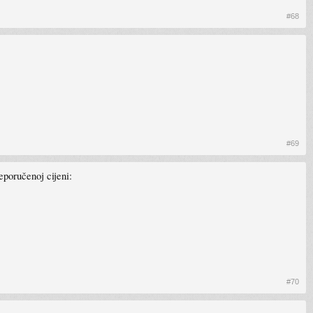
#68
#69
eporučenoj cijeni:
#70