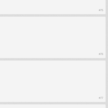
#75
#76
#77