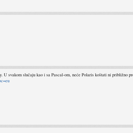
y. U svakom slučaju kao i sa Pascal-om, neće Polaris koštati ni približno pr
loc=eu