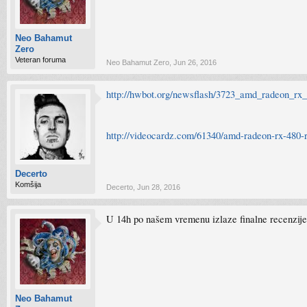
Neo Bahamut
Zero
Veteran foruma
Neo Bahamut Zero
,
Jun 26, 2016
http://hwbot.org/newsflash/3723_amd_radeon_r
http://videocardz.com/61340/amd-radeon-rx-480-
Decerto
Komšija
Decerto
,
Jun 28, 2016
U 14h po našem vremenu izlaze finalne recenzije
Neo Bahamut