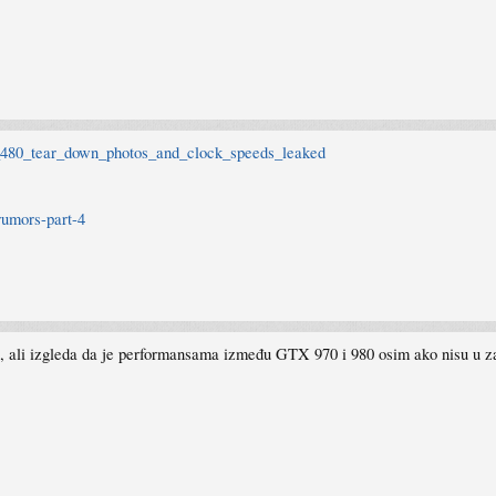
x_480_tear_down_photos_and_clock_speeds_leaked
rumors-part-4
, ali izgleda da je performansama između GTX 970 i 980 osim ako nisu u zad