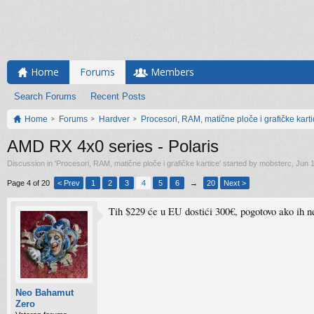
Home
Forums
Members
Search Forums
Recent Posts
Home
Forums
Hardver
Procesori, RAM, matične ploče i grafičke kart
AMD RX 4x0 series - Polaris
Discussion in '
Procesori, RAM, matične ploče i grafičke kartice
' started by
mobsterc
,
Jun 1
Page 4 of 20
< Prev
1
2
3
4
5
6
→
20
Next >
Tih $229 će u EU dostići 300€, pogotovo ako ih n
Neo Bahamut
Zero