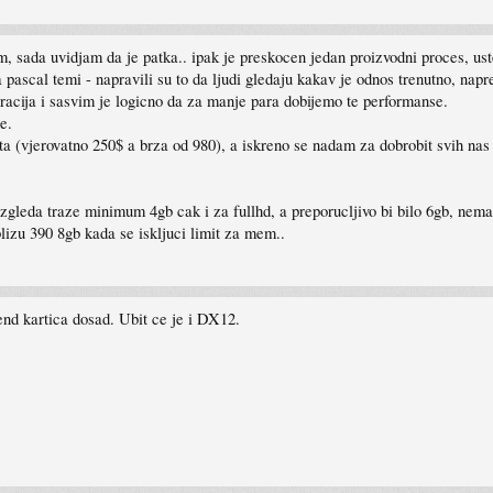
m, sada uvidjam da je patka.. ipak je preskocen jedan proizvodni proces, u
a pascal temi - napravili su to da ljudi gledaju kakav je odnos trenutno, napr
eracija i sasvim je logicno da za manje para dobijemo te performanse.
e.
a (vjerovatno 250$ a brza od 980), a iskreno se nadam za dobrobit svih nas d
e izgleda traze minimum 4gb cak i za fullhd, a preporucljivo bi bilo 6gb, ne
lizu 390 8gb kada se iskljuci limit za mem..
nd kartica dosad. Ubit ce je i DX12.