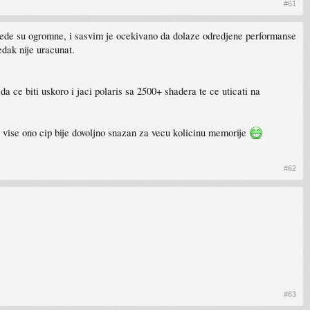
#61
stede su ogromne, i sasvim je ocekivano da dolaze odredjene performanse
edak nije uracunat.
a ce biti uskoro i jaci polaris sa 2500+ shadera te ce uticati na
ma vise ono cip bije dovoljno snazan za vecu kolicinu memorije
#62
#63