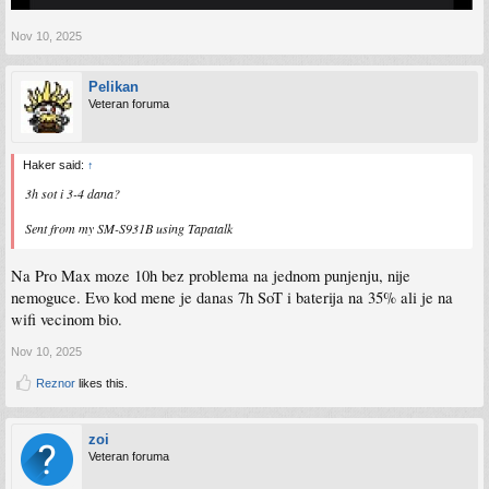
Nov 10, 2025
Pelikan
Veteran foruma
Haker said:
↑
3h sot i 3-4 dana?
Sent from my SM-S931B using Tapatalk
Na Pro Max moze 10h bez problema na jednom punjenju, nije
nemoguce. Evo kod mene je danas 7h SoT i baterija na 35% ali je na
wifi vecinom bio.
Nov 10, 2025
Reznor
likes this.
zoi
Veteran foruma