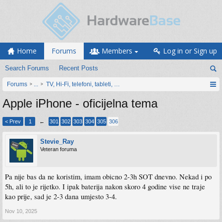
Home
Forums
Members
Log in or Sign up
Search Forums
Recent Posts
Forums
...
TV, Hi-Fi, telefoni, tableti, satovi, IoT oprema
Apple iPhone - oficijelna tema
< Prev
1
←
301
302
303
304
305
306
Stevie_Ray
Veteran foruma
Pa nije bas da ne koristim, imam obicno 2-3h SOT dnevno. Nekad i po
5h, ali to je rijetko. I ipak baterija nakon skoro 4 godine vise ne traje
kao prije, sad je 2-3 dana umjesto 3-4.
Nov 10, 2025