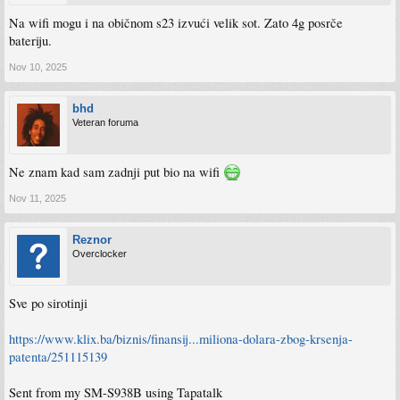
Na wifi mogu i na običnom s23 izvući velik sot. Zato 4g posrče
bateriju.
Nov 10, 2025
bhd
Veteran foruma
Ne znam kad sam zadnji put bio na wifi
Nov 11, 2025
Reznor
Overclocker
Sve po sirotinji
https://www.klix.ba/biznis/finansij...miliona-dolara-zbog-krsenja-
patenta/251115139
Sent from my SM-S938B using Tapatalk