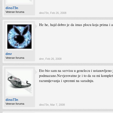
dino73n
Veteran foruma
dino73n
,
Feb 26, 2008
He he, hajd dobro je da imas plocu koja prima i a
dmr
Veteran foruma
dmr
,
Feb 26, 2008
Eto bio sam na servisu u genelecu i ustanovljeno
podmazano.Nevjerovatno je i to da su mi kompleta
razumijevanja i spremni na saradnju.
dino73n
Veteran foruma
dino73n
,
Mar 7, 2008