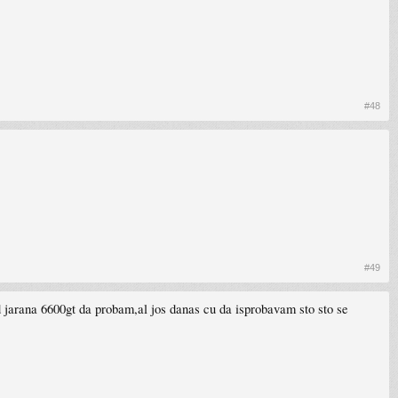
#48
#49
d jarana 6600gt da probam,al jos danas cu da isprobavam sto sto se