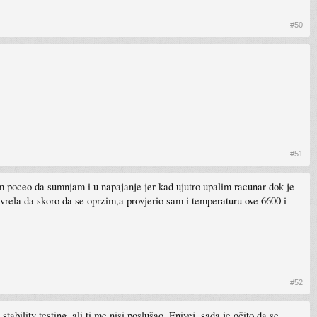
#50
#51
 poceo da sumnjam i u napajanje jer kad ujutro upalim racunar dok je
 vrela da skoro da se oprzim,a provjerio sam i temperaturu ove 6600 i
#52
bility testing, ali ti me nisi poslušao. Enivej, sada je očito da se