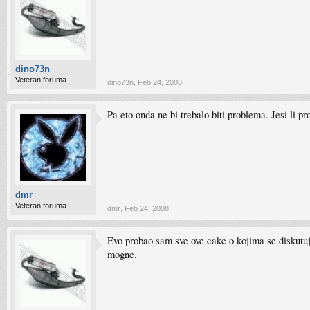
dino73n
Veteran foruma
dino73n
,
Feb 24, 2008
Pa eto onda ne bi trebalo biti problema. Jesi li 
dmr
Veteran foruma
dmr
,
Feb 24, 2008
Evo probao sam sve ove cake o kojima se diskutuj
mogne.