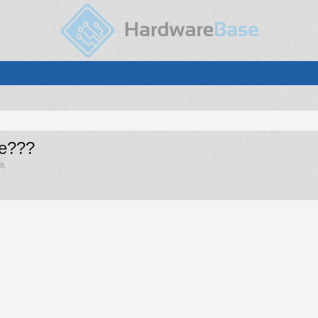
se???
08
.