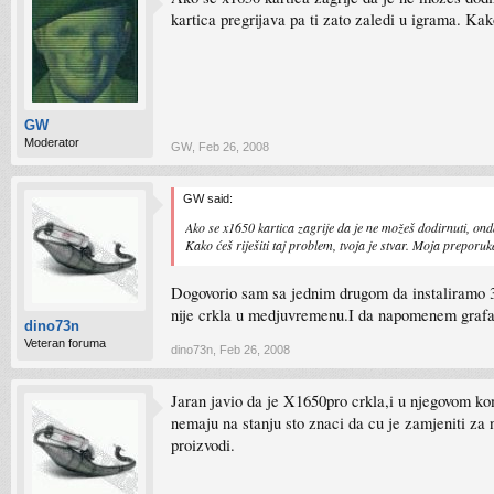
kartica pregrijava pa ti zato zaledi u igrama. Kako
GW
Moderator
GW
,
Feb 26, 2008
GW said:
Ako se x1650 kartica zagrije da je ne možeš dodirnuti, onda 
Kako ćeš riješiti taj problem, tvoja je stvar. Moja preporuk
Dogovorio sam sa jednim drugom da instaliramo 3
nije crkla u medjuvremenu.I da napomenem grafa n
dino73n
Veteran foruma
dino73n
,
Feb 26, 2008
Jaran javio da je X1650pro crkla,i u njegovom ko
nemaju na stanju sto znaci da cu je zamjeniti za 
proizvodi.