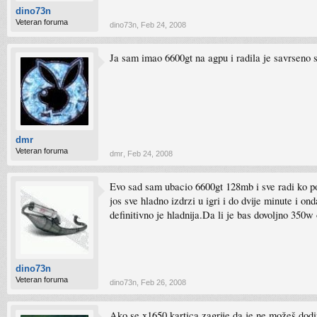
dino73n
Veteran foruma
dino73n
,
Feb 24, 2008
Ja sam imao 6600gt na agpu i radila je savrseno s
dmr
Veteran foruma
dmr
,
Feb 24, 2008
Evo sad sam ubacio 6600gt 128mb i sve radi ko p
jos sve hladno izdrzi u igri i do dvije minute i 
definitivno je hladnija.Da li je bas dovoljno 350
dino73n
Veteran foruma
dino73n
,
Feb 26, 2008
Ako se x1650 kartica zagrije da je ne možeš dodirn