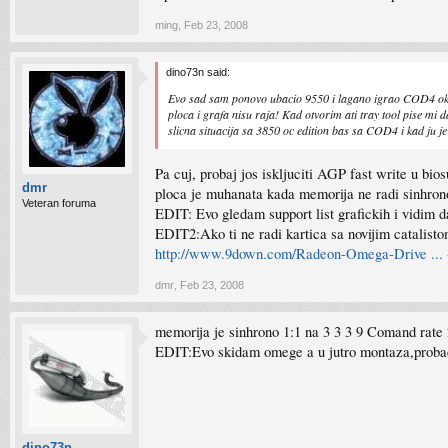
ming
,
Feb 23, 2008
dino73n said:
Evo sad sam ponovo ubacio 9550 i lagano igrao COD4 oko p
ploca i grafa nisu raja! Kad otvorim ati tray tool pise mi
slicna situacija sa 3850 oc edition bas sa COD4 i kad ju 
Pa cuj, probaj jos iskljuciti AGP fast write u bi
dmr
ploca je muhanata kada memorija ne radi sinhron
Veteran foruma
EDIT: Evo gledam support list grafickih i vidim da
EDIT2:Ako ti ne radi kartica sa novijim catalisto
http://www.9down.com/Radeon-Omega-Drive ... 
dmr
,
Feb 23, 2008
memorija je sinhrono 1:1 na 3 3 3 9 Comand rate 2
EDIT:Evo skidam omege a u jutro montaza,probacu s
dino73n