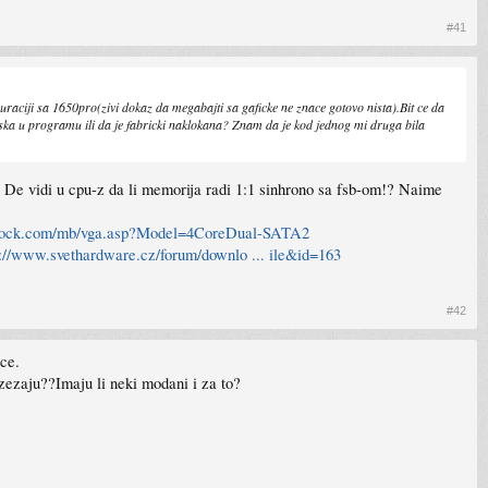
#41
ciji sa 1650pro(zivi dokaz da megabajti sa gaficke ne znace gotovo nista).Bit ce da
reska u programu ili da je fabricki naklokana? Znam da je kod jednog mi druga bila
o. De vidi u cpu-z da li memorija radi 1:1 sinhrono sa fsb-om!? Naime
srock.com/mb/vga.asp?Model=4CoreDual-SATA2
p://www.svethardware.cz/forum/downlo ... ile&id=163
#42
ice.
 zezaju??Imaju li neki modani i za to?