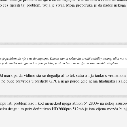
 ćeš riješiti taj problem, tvoja je stvar. Moja preporuka je da nađeš nekoga d
je problem do nje a ne do napojne. Davno sam ti rekao da uradiš stability testing, ali ti me nis
a je da nađeš nekoga da to riješi za tebe, pošto ti baš i ne možeš to sam uraditi. Pozdrav.
d mark pa da vidimo sta se dogadja al to tek sutra a i ja tanko s vremenom
e bude prevruca u predjelu GPUa nego pored gdje nema hladnjaka i zaledi u 
mpu isti problem kao i kod mene,kod njega athlon 64 2800+ na nekoj asusovoj
neku drugu i to pcix definitivno.HD2600pro 512mb je ista cijena mozda bi nju