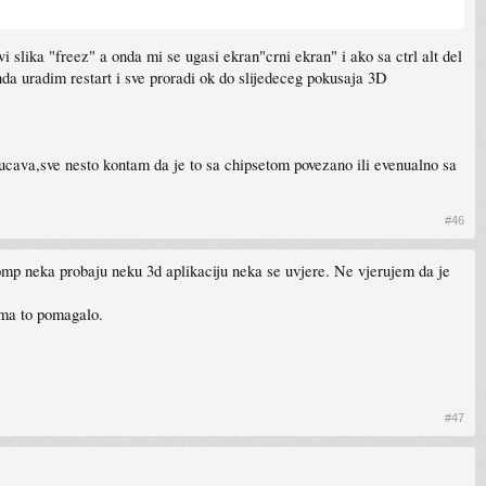
vi slika "freez" a onda mi se ugasi ekran"crni ekran" i ako sa ctrl alt del
nda uradim restart i sve proradi ok do slijedeceg pokusaja 3D
ucava,sve nesto kontam da je to sa chipsetom povezano ili evenualno sa
#46
 komp neka probaju neku 3d aplikaciju neka se uvjere. Ne vjerujem da je
ama to pomagalo.
#47