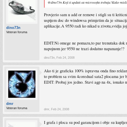
@dino73n Koji ti updati-sa microsofta trebaju?Kako mi
Provjerio sam u add or remove i stigli su ti kritic
uspijem doc do windowsa primjetim da je situacija
aplikacije.A 9550 radi ko nikad u zivotu,svidja jo
dino73n
Veteran foruma
EDIT:Ni omege ne pomazu,to par trenutaka dok rad
napojnom jer 9550 ne trazi dodatno napananje!?
dino73n
,
Feb 24, 2008
Ako ti je graficka 100% ispravna onda fino reklam
to problem sa svim 4coredual sata2 plocama jer b
EDIT: Probaj jos jedno. Stavi agp na 4x, ionako
dmr
Veteran foruma
dmr
,
Feb 24, 2008
I grafa i ploca su pod garancijom i obje su kuplj