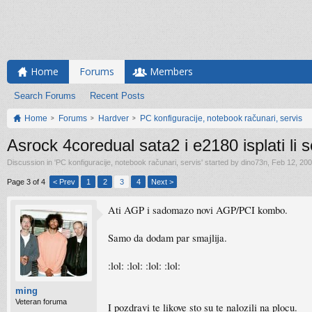
Home
Forums
Members
Search Forums
Recent Posts
Home
Forums
Hardver
PC konfiguracije, notebook računari, servis
Asrock 4coredual sata2 i e2180 isplati li 
Discussion in '
PC konfiguracije, notebook računari, servis
' started by
dino73n
,
Feb 12, 20
Page 3 of 4
< Prev
1
2
3
4
Next >
Ati AGP i sadomazo novi AGP/PCI kombo.
Samo da dodam par smajlija.
:lol: :lol: :lol: :lol:
ming
Veteran foruma
I pozdravi te likove sto su te nalozili na plocu.