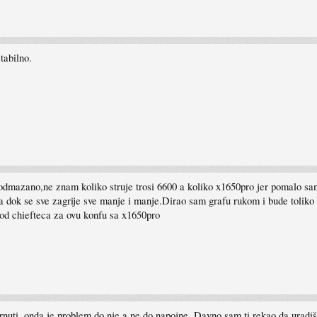
tabilno.
odmazano,ne znam koliko struje trosi 6600 a koliko x1650pro jer pomalo sam
onda dok se sve zagrije sve manje i manje.Dirao sam grafu rukom i bude toliko
w od chiefteca za ovu konfu sa x1650pro
uti, onda je problem do nje a ne do napojne. Davno sam ti rekao da uradiš sta