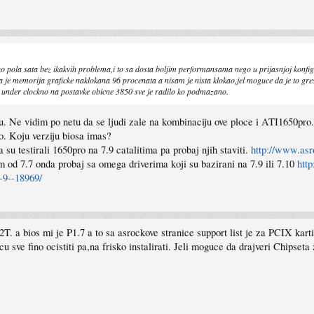
ola sata bez ikakvih problema,i to sa dosta boljim performansama nego u prijasnjoj konfigura
 da je memorija graficke naklokana 96 procenata a nisam je nista klokao,jel moguce da je to g
je under clockno na postavke obicne 3850 sve je radilo ko podmazano.
osu. Ne vidim po netu da se ljudi zale na kombinaciju ove ploce i ATI1650pr
o. Koju verziju biosa imas?
 su testirali 1650pro na 7.9 catalitima pa probaj njih staviti.
http://www.a
m od 7.7 onda probaj sa omega driverima koji su bazirani na 7.9 ili 7.10
htt
-9--18969/
T. a bios mi je P1.7 a to sa asrockove stranice support list je za PCIX kart
ve fino ocistiti pa,na frisko instalirati. Jeli moguce da drajveri Chipseta