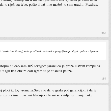
a to riješi za tebe, pošto ti baš i ne možeš to sam uraditi. Pozdrav.
#53
i poslušao. Enivej, sada je očito da se kartica pregrijava pa ti zato zaledi u igrama.
 stojim a i dao sam 1650 drugom jaranu da je proba u svom kompu da
igri bez obzira dali igram ili je stisnuta pauza.
#54
 ploci iz tog vremena.Sreca je da je grafa pod garancijom i da je
 uzeo a ima i pasivni hladnjak i to mi se svidja jer manje buke