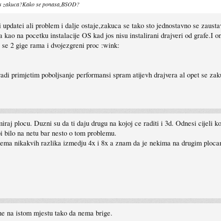
slis zakuca?Kako se ponasa,BSOD?
ni updatei ali problem i dalje ostaje,zakuca se tako sto jednostavno se zausta
 kao na pocetku instalacije OS kad jos nisu instalirani drajveri od grafe.I o
j se 2 gige rama i dvojezgreni proc :wink:
i primjetim poboljsanje performansi spram atijevh drajvera al opet se zak
iraj plocu. Duzni su da ti daju drugu na kojoj ce raditi i 3d. Odnesi cijeli
i bilo na netu bar nesto o tom problemu.
 nema nikakvih razlika izmedju 4x i 8x a znam da je nekima na drugim ploc
ene na istom mjestu tako da nema brige.