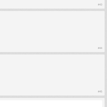
#43
#44
#45