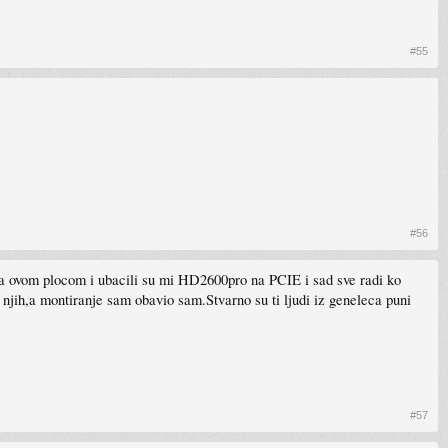
#55
#56
 sa ovom plocom i ubacili su mi HD2600pro na PCIE i sad sve radi ko
jih,a montiranje sam obavio sam.Stvarno su ti ljudi iz geneleca puni
#57