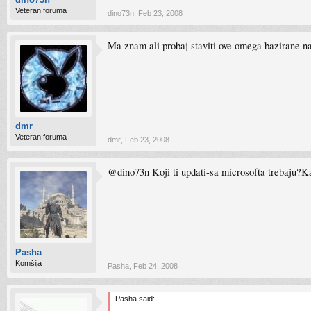
Veteran foruma
dino73n
,
Feb 23, 2008
Ma znam ali probaj staviti ove omega bazirane na 
dmr
Veteran foruma
dmr
,
Feb 23, 2008
@dino73n Koji ti updati-sa microsofta trebaju
Pasha
Komšija
Pasha
,
Feb 24, 2008
Pasha said: