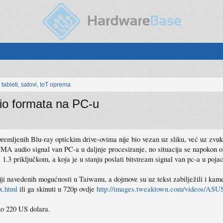
, tableti, satovi, IoT oprema
o formata na PC-u
emljenih Blu-ray optickim drive-ovima nije bio vezan uz sliku, već uz zvuk. 
MA audio signal van PC-a u daljnje procesiranje, no situacija se napoko
 priključkom, a koja je u stanju poslati bitstream signal van pc-a u pojaca
ji navedenih mogućnosti u Taiwanu, a dojmove su uz tekst zabilježili i ka
x.html
ili ga skinuti u 720p ovdje
http://images.tweaktown.com/videos/AS
oko 220 US dolara.