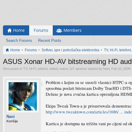
Home
Forums
Members
Search Forums
Recent Posts
Home
Forums
Softver, igre i potrošačka elektronika
TV, Hi-Fi, telefoni
ASUS Xonar HD-AV bitstreaming HD audi
Discussion in '
TV, Hi-Fi, telefoni, tableti, satovi, IoT oprema
' started by
Nani
,
Feb 10, 2009
.
Problem s kojim su se susreli vlasnici HTPC-a opr
sposobna poslati bitstream Dolby TrueHD i DTS-
Deluxe je nova zvučna kartica opremljena HDMI 1.3
Ekipa Tweak Town-a je prisustvovala demonstraci
http://www.tweaktown.com/articles/1686/ ... inde
Nani
Komšija
Kartica je dostupna na tržištu vani po cijeni od 