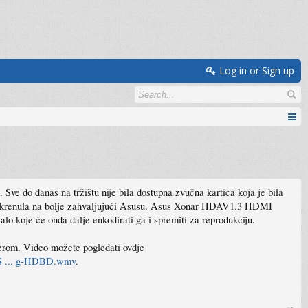
Log in or Sign up
Sve do danas na tržištu nije bila dostupna zvučna kartica koja je bila
n okrenula na bolje zahvaljujući Asusu. Asus Xonar HDAV1.3 HDMI
lo koje će onda dalje enkodirati ga i spremiti za reprodukciju.
merom. Video možete pogledati ovdje
US ... g-HDBD.wmv
.