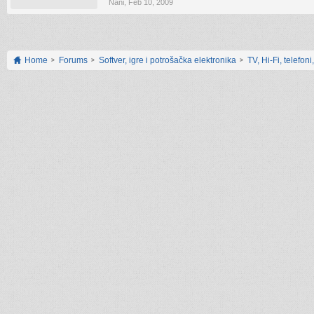
Nani
,
Feb 10, 2009
Home
Forums
Softver, igre i potrošačka elektronika
TV, Hi-Fi, telefoni