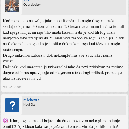
JVC
Overclocker
Kod mene isto na -40 je jako tiho ali onda ide naglo (logaritamska
skala) dok je na -30 normalno a na -20 trese mada imam i subwofer, ali
kad njega iskljucim nije tiho mada kazem ti da je kod tih log skala
namjerno tako uradjeno da bi imali veci raspon za regulisanje jer je tek
na 0 oko pola snage ako je i toliko dok nakon toga kad ides u + naglo
raste snaga.
Drugo mikrofon zaboravi dok nekompletiras sve zvucnike, nema
koristi.
Daljinski kod marantza je univerzalni tako da prvi pritiskom na recimo
dugme cd biras upravljanje cd playerom a tek drugi pritisak prebacuje
ulaz na reciveru na cd.
Apr 23, 2009
mickeyrs
Novi član
Khm, toga sam se i bojao - da ću da postavim neko glupo pitanje.
:smt003 Aj videću kako se pojačava ako nastavim dalje, bilo mi baš