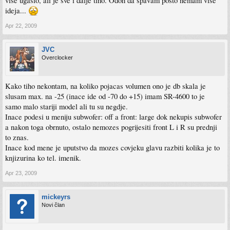
više ugasio, ali je sve i dalje tiho. Odoh da spavam pošto nemam više
ideja...
Apr 22, 2009
JVC
Overclocker
Kako tiho nekontam, na koliko pojacas volumen ono je db skala je
slusam max. na -25 (inace ide od -70 do +15) imam SR-4600 to je
samo malo stariji model ali tu su negdje.
Inace podesi u meniju subwofer: off a front: large dok nekupis subwofer
a nakon toga obrnuto, ostalo nemozes pogrijesiti front L i R su prednji
to znas.
Inace kod mene je uputstvo da mozes covjeku glavu razbiti kolika je to
knjizurina ko tel. imenik.
Apr 23, 2009
mickeyrs
Novi član