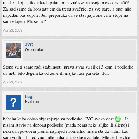
utiske i koju slikicu kad spakujem nazad sve na svoje mesto. :smt006
Za sad samo da konstatujem da tresu zvučnici za sve pare, a opet nije
napadan bas uopšte. Jel' preporuka da se stavljaju one crne stope na
samostojeće Missione?
Apr 23, 2009
JVC
Overclocker
Stope su ti samo radi stabilnosti, prava stvar su siljci 3 kom. i podloske
da nebi bilo degeneka od zene ili majke radi parketa. :lol:
Apr 23, 2009
bagi
Novi član
hahaha kako dobro objasnjenje za podloske, JVC svaka cast
. Ja
nisam stavio na denonu podloske (mada nema neke siljke ili slicno) i
neki dan povucem prema naprijed i normalno imam sta da vidim kad
sam vratio, 4 predivne linije hahahah, doduse zadnje dvije se i nevide.