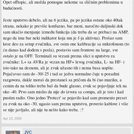
Opet offtopic, ali možda pomogne nekome sa sličnim problemima u
budućnosti.
Jeste uputstvo debelo, ali na 6 jezika, pa po jeziku ostane oko 40tak
strana, nekako je previše konfuzno, bar meni, naročito daljinski dok
sam ukačio menjanje između funkcija (da treba da se prebaci na AMP,
nego da ima bar neki indikator koja mu je f-ja aktivna). Prošao sam
kroz deo za setup zvučnika, sve osim one kalibracije sa mikrofonom (to
ću danas kad dođem s posla), postavio sam frontove na large, sve
ostalo je na OFF. Terminali su vezani prema slici u uputstvu za
zvučnike: L+ sa AVRa je vezan na HF+ levog zvučnika, L- na HF- i
isto tako na desnom, ali je zvuk užasno tih i nema basa uopšte.
Pojačavao sam do -30/-25 i tad se jedva normalno čuje u pozadini
razgovora, dakle moraš da prestaneš sa pričom da bi čuo muziku, a
cenim da na toliko treba baš da bude glasno, zvuk se pojavljuje tek na
oko -40. Prvo sam mislio da nije do izvora sa compa, ali je isto i kad
pustim radio. Ono jedno 'Protect' se pojavilo kad sam promenio preset
za zvuk na oko -30, ugasio sam prema uputstvu, proverio kablove i više
se nije javljalo, ali nije tu nešto kako treba. :?
Apr 23, 2009
JVC