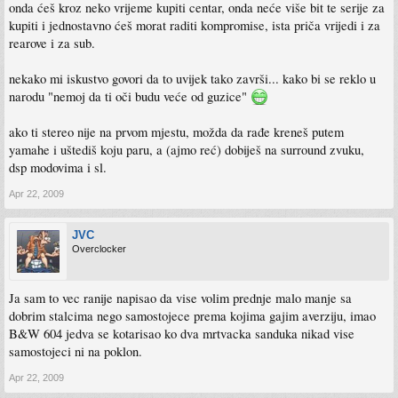
onda ćeš kroz neko vrijeme kupiti centar, onda neće više bit te serije za
kupiti i jednostavno ćeš morat raditi kompromise, ista priča vrijedi i za
rearove i za sub.
nekako mi iskustvo govori da to uvijek tako završi... kako bi se reklo u
narodu "nemoj da ti oči budu veće od guzice"
ako ti stereo nije na prvom mjestu, možda da rađe kreneš putem
yamahe i uštediš koju paru, a (ajmo reć) dobiješ na surround zvuku,
dsp modovima i sl.
Apr 22, 2009
JVC
Overclocker
Ja sam to vec ranije napisao da vise volim prednje malo manje sa
dobrim stalcima nego samostojece prema kojima gajim averziju, imao
B&W 604 jedva se kotarisao ko dva mrtvacka sanduka nikad vise
samostojeci ni na poklon.
Apr 22, 2009