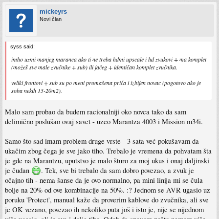
mickeyrs
Novi član
syss said:
imho uzmi manjeg maranca ako ti ne treba hdmi upscale i hd zvukovi + ma komplet
(možeš sve male zvučnike + sub) ili jačeg + identičan komplet zvučnika.
veliki frontovi + sub su po meni promašena priča i izbijen novac (pogotovo ako je
soba nekih 15-20m2).
Malo sam probao da budem racionalniji oko novca tako da sam
delimično poslušao ovaj savet - uzeo Marantza 4003 i Mission m34i.
Samo što sad imam problem druge vrste - 3 sata već pokušavam da
ukačim zbog čega je sve jako tiho. Trebalo je vremena da pohvatam šta
je gde na Marantzu, uputstvo je malo šturo za moj ukus i onaj daljinski
je čudan
. Tek, sve bi trebalo da sam dobro povezao, a zvuk je
očajno tih - nema šanse da je ovo normalno, pa mini linija mi se čula
bolje na 20% od ove kombinacije na 50%. :? Jednom se AVR ugasio uz
poruku 'Protect', manual kaže da proverim kablove do zvučnika, ali sve
je OK vezano, povezao ih nekoliko puta još i isto je, nije se nijednom