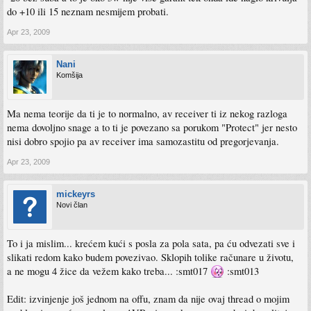
do +10 ili 15 neznam nesmijem probati.
Apr 23, 2009
Nani
Komšija
Ma nema teorije da ti je to normalno, av receiver ti iz nekog razloga
nema dovoljno snage a to ti je povezano sa porukom "Protect" jer nesto
nisi dobro spojio pa av receiver ima samozastitu od pregorjevanja.
Apr 23, 2009
mickeyrs
Novi član
To i ja mislim... krećem kući s posla za pola sata, pa ću odvezati sve i
slikati redom kako budem povezivao. Sklopih tolike računare u životu,
a ne mogu 4 žice da vežem kako treba... :smt017
:smt013
Edit: izvinjenje još jednom na offu, znam da nije ovaj thread o mojim