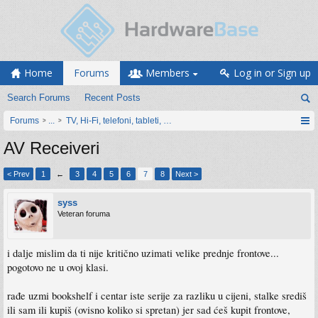
Home
Forums
Members
Log in or Sign up
Search Forums
Recent Posts
Forums
...
TV, Hi-Fi, telefoni, tableti, satovi, IoT oprema
AV Receiveri
< Prev
1
←
3
4
5
6
7
8
Next >
syss
Veteran foruma
i dalje mislim da ti nije kritično uzimati velike prednje frontove...
pogotovo ne u ovoj klasi.
rađe uzmi bookshelf i centar iste serije za razliku u cijeni, stalke središ
ili sam ili kupiš (ovisno koliko si spretan) jer sad ćeš kupit frontove,