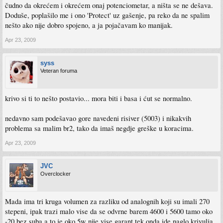
čudno da okrećem i okrećem onaj potenciometar, a ništa se ne dešava.
Doduše, poplašilo me i ono 'Protect' uz gašenje, pa reko da ne spalim
nešto ako nije dobro spojeno, a ja pojačavam ko manijak.
Apr 23, 2009
syss
Veteran foruma
krivo si ti to nešto postavio... mora biti i basa i ćut se normalno.
nedavno sam podešavao gore navedeni risiver (5003) i nikakvih
problema sa malim br2, tako da imaš negdje greške u koracima.
Apr 23, 2009
JVC
Overclocker
Mada ima tri kruga volumen za razliku od analognih koji su imali 270
stepeni, ipak trazi malo vise da se odvrne barem 4600 i 5600 tamo oko
-20 bez suba a to je oko 5w nije vise garant tek onda ide naglo krivulja