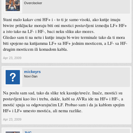
Overclocker
Stani malo kakav crni HF+ i - to ti je samo visoki, ako kutije imaju
biwire prikljucke moraju biti oni mostici postavljeni izmedju LF+ HF+
a isto tako na LF- i HF-, baci neku sliku ako mozes.
Gledao sam ti na netu i kutije imaju bi-wire terminale tako da ti mora
biti spojeno na kutijamma LF+ sa HF+ jednim mosticem, a LF- sa HF-
drugim mosticem ili komadom kabla.
Apr 23, 2009
mickeyrs
Novi član
Na poslu sam sad, tako da slike tek kasnije/uveče. Inače, mostići su
postavljeni kao što i treba, dakle, kabl sa AVRa ide na HF+ i HF-, a
mostić spaja sa odgovarajućim LF. Probao sam i da ja kablom spojim
HF+ i LF+ umesto mostića, ali nema razlike.
Apr 23, 2009