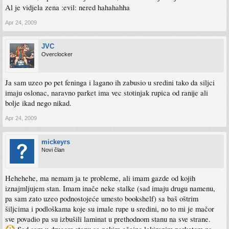
Al je vidjela zena :evil: nered hahahahha
Apr 24, 2009
JVC
Overclocker
Ja sam uzeo po pet feninga i lagano ih zabusio u sredini tako da siljci
imaju oslonac, naravno parket ima vec stotinjak rupica od ranije ali
bolje ikad nego nikad.
Apr 24, 2009
mickeyrs
Novi član
Hehehehe, ma nemam ja te probleme, ali imam gazde od kojih
iznajmljujem stan. Imam inače neke stalke (sad imaju drugu namenu,
pa sam zato uzeo podnostojeće umesto bookshelf) sa baš oštrim
šiljcima i podloškama koje su imale rupe u sredini, no to mi je mačor
sve povadio pa su izbušili laminat u prethodnom stanu na sve strane.