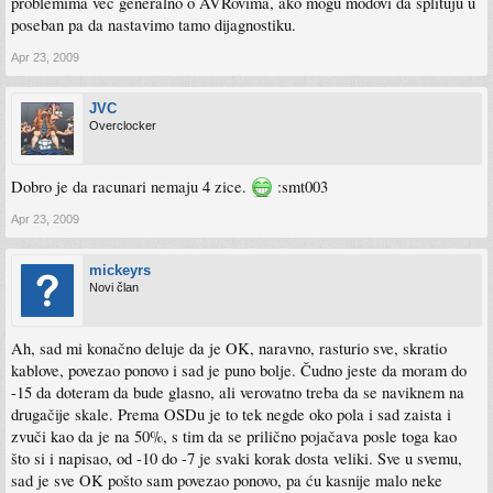
problemima već generalno o AVRovima, ako mogu modovi da splituju u
poseban pa da nastavimo tamo dijagnostiku.
Apr 23, 2009
JVC
Overclocker
Dobro je da racunari nemaju 4 zice.
:smt003
Apr 23, 2009
mickeyrs
Novi član
Ah, sad mi konačno deluje da je OK, naravno, rasturio sve, skratio
kablove, povezao ponovo i sad je puno bolje. Čudno jeste da moram do
-15 da doteram da bude glasno, ali verovatno treba da se naviknem na
drugačije skale. Prema OSDu je to tek negde oko pola i sad zaista i
zvuči kao da je na 50%, s tim da se prilično pojačava posle toga kao
što si i napisao, od -10 do -7 je svaki korak dosta veliki. Sve u svemu,
sad je sve OK pošto sam povezao ponovo, pa ću kasnije malo neke