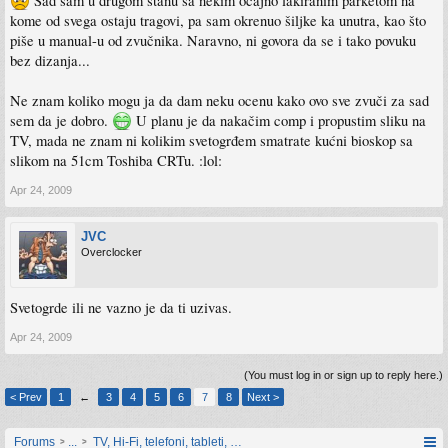
Sad sam u drugom stanu sa nekim očajno lakiranim parketom na
kome od svega ostaju tragovi, pa sam okrenuo šiljke ka unutra, kao što
piše u manual-u od zvučnika. Naravno, ni govora da se i tako povuku
bez dizanja...
Ne znam koliko mogu ja da dam neku ocenu kako ovo sve zvuči za sad
sem da je dobro.
U planu je da nakačim comp i propustim sliku na
TV, mada ne znam ni kolikim svetogrđem smatrate kućni bioskop sa
slikom na 51cm Toshiba CRTu. :lol:
Apr 24, 2009
JVC
Overclocker
Svetogrde ili ne vazno je da ti uzivas.
Apr 24, 2009
(You must log in or sign up to reply here.)
< Prev
1
←
3
4
5
6
7
8
Next >
Forums
...
TV, Hi-Fi, telefoni, tableti, satovi, IoT oprema