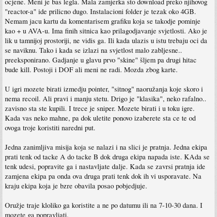
ocjene. Meni je bas legla. Mala zamjerka sto download preko njihovog
"reactor-a" ide prilicno dugo. Instalacioni folder je tezak oko 4GB.
Nemam jacu kartu da komentarisem grafiku koja se takodje pominje
kao + u AVA-u. Ima finih sitnica kao prilagodjavanje svjetlosti. Ako je
lik u tamnijoj prostoriji, ne vidis ga. Ili kada ulazis u istu trebaju oci da
se naviknu. Tako i kada se izlazi na svjetlost malo zabljesne..
preeksponirano. Gadjanje u glavu prvo "skine" šljem pa drugi hitac
bude kill. Postoji i DOF ali meni ne radi. Mozda zbog karte.
U igri mozete birati izmedju pointer, "sitnog" naoružanja koje skoro i
nema recoil. Ali pravi i manju stetu. Drigo je "klasika", neko rafalno..
zavisno sta ste kupili. I trece je sniper. Mozete birati i u toku igre.
Kada vas neko mahne, pa dok uletite ponovo izaberete sta ce te od
ovoga troje koristiti naredni put.
Jedna zanimljiva misija koja se nalazi i na slici je pratnja. Jedna ekipa
prati tenk od tacke A do tacke B dok druga ekipa napada iste. KAda se
tenk udesi, popravite ga i nastavljate dalje. Kada se zavrsi pratnja ide
zamjena ekipa pa onda ova druga prati tenk dok ih vi usporavate. Na
kraju ekipa koja je bzre obavila posao pobjedjuje.
Oružje traje kloliko ga koristite a ne po datumu ili na 7-10-30 dana. I
mozete ga popravljati.