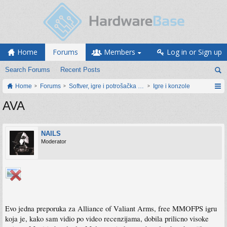
Home
Forums
Members
Log in or Sign up
Search Forums
Recent Posts
Home
Forums
Softver, igre i potrošačka elektronika
Igre i konzole
AVA
NAILS
Moderator
Evo jedna preporuka za Alliance of Valiant Arms, free MMOFPS igru
koja je, kako sam vidio po video recenzijama, dobila prilicno visoke