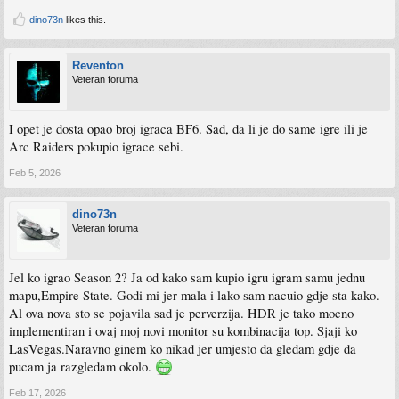
dino73n
likes this.
Reventon
Veteran foruma
I opet je dosta opao broj igraca BF6. Sad, da li je do same igre ili je
Arc Raiders pokupio igrace sebi.
Feb 5, 2026
dino73n
Veteran foruma
Jel ko igrao Season 2? Ja od kako sam kupio igru igram samu jednu
mapu,Empire State. Godi mi jer mala i lako sam nacuio gdje sta kako.
Al ova nova sto se pojavila sad je perverzija. HDR je tako mocno
implementiran i ovaj moj novi monitor su kombinacija top. Sjaji ko
LasVegas.Naravno ginem ko nikad jer umjesto da gledam gdje da
pucam ja razgledam okolo.
Feb 17, 2026