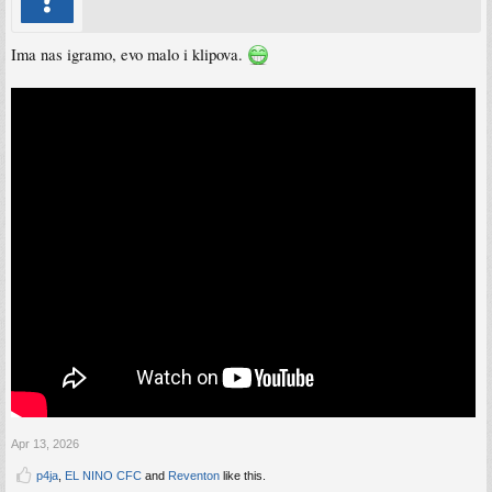
Ima nas igramo, evo malo i klipova.
Apr 13, 2026
p4ja
,
EL NINO CFC
and
Reventon
like this.