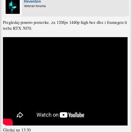
Reventon
Veteran foruma
Pregledaj ponovo postavke, za 120fps 1440p high bez dlss i framegen ti
treba RTX 5070.
Gledaj na 13:30