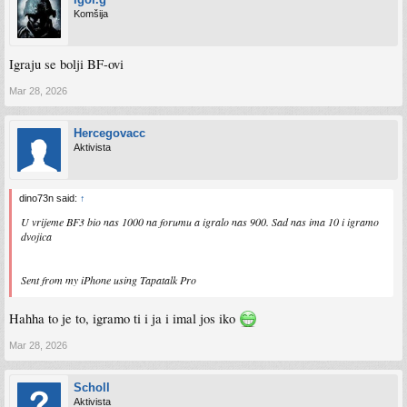
Komšija
Igraju se bolji BF-ovi
Mar 28, 2026
Hercegovacc
Aktivista
dino73n said:
↑
U vrijeme BF3 bio nas 1000 na forumu a igralo nas 900. Sad nas ima 10 i igramo
dvojica
Sent from my iPhone using Tapatalk Pro
Hahha to je to, igramo ti i ja i imal jos iko
Mar 28, 2026
Scholl
Aktivista