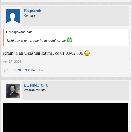
Ragnarok
Komšija
Hercegovacc said:
↑
Hahha to je to, igramo ti i ja i imal jos iko
Igram ja ali u kasnim satima, od 01:00-02:30h
Apr 14, 2026
EL NINO CFC
likes this.
EL NINO CFC
Veteran foruma