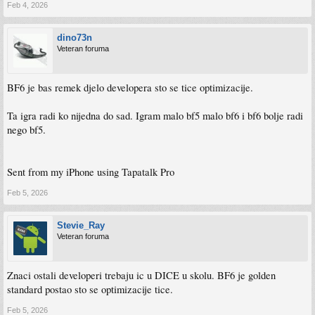
Feb 4, 2026
dino73n
Veteran foruma
BF6 je bas remek djelo developera sto se tice optimizacije.
Ta igra radi ko nijedna do sad. Igram malo bf5 malo bf6 i bf6 bolje radi
nego bf5.
Sent from my iPhone using Tapatalk Pro
Feb 5, 2026
Stevie_Ray
Veteran foruma
Znaci ostali developeri trebaju ic u DICE u skolu. BF6 je golden
standard postao sto se optimizacije tice.
Feb 5, 2026