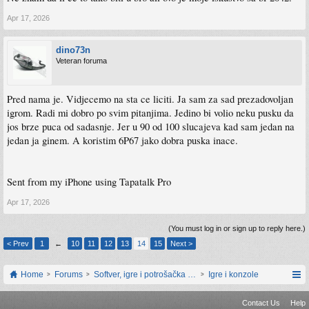
Apr 17, 2026
dino73n
Veteran foruma
Pred nama je. Vidjecemo na sta ce liciti. Ja sam za sad prezadovoljan
igrom. Radi mi dobro po svim pitanjima. Jedino bi volio neku pusku da
jos brze puca od sadasnje. Jer u 90 od 100 slucajeva kad sam jedan na
jedan ja ginem. A koristim 6P67 jako dobra puska inace.
Sent from my iPhone using Tapatalk Pro
Apr 17, 2026
(You must log in or sign up to reply here.)
< Prev
1
←
10
11
12
13
14
15
Next >
Home
Forums
Softver, igre i potrošačka elektronika
Igre i konzole
Contact Us
Help