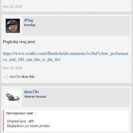
Dec 29, 2025
iPlay
Komšija
Pogledaj ovaj post:
https://www.reddit.com/r/Battlefield/comments/1o3hd7s/low_performan
ce_and_100_cpu_this_is_the_fix/
Dec 30, 2025
dino73n
likes this.
dino73n
Veteran foruma
Hercegovacc said:
↑
Original igra , MP.
Singleplayer jos nisam probao