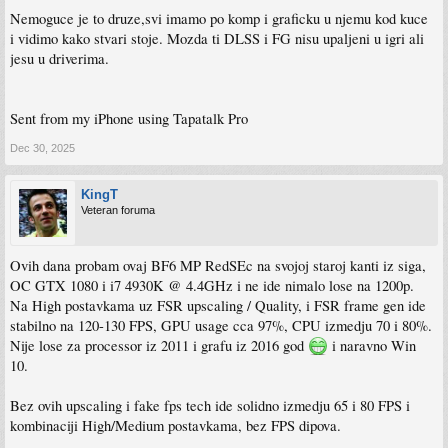
Nemoguce je to druze,svi imamo po komp i graficku u njemu kod kuce
i vidimo kako stvari stoje. Mozda ti DLSS i FG nisu upaljeni u igri ali
jesu u driverima.
Sent from my iPhone using Tapatalk Pro
Dec 30, 2025
KingT
Veteran foruma
Ovih dana probam ovaj BF6 MP RedSEc na svojoj staroj kanti iz siga,
OC GTX 1080 i i7 4930K @ 4.4GHz i ne ide nimalo lose na 1200p.
Na High postavkama uz FSR upscaling / Quality, i FSR frame gen ide
stabilno na 120-130 FPS, GPU usage cca 97%, CPU izmedju 70 i 80%.
Nije lose za processor iz 2011 i grafu iz 2016 god
i naravno Win
10.
Bez ovih upscaling i fake fps tech ide solidno izmedju 65 i 80 FPS i
kombinaciji High/Medium postavkama, bez FPS dipova.