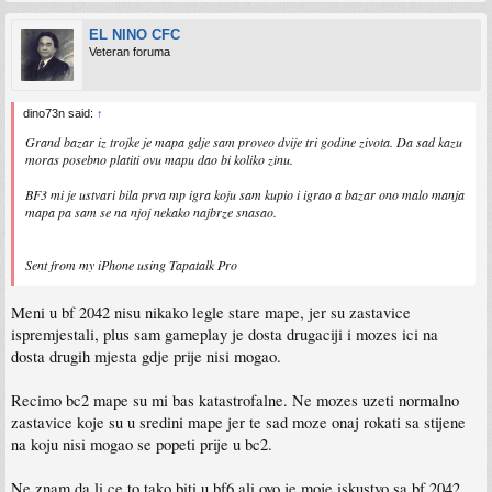
EL NINO CFC
Veteran foruma
dino73n said:
↑
Grand bazar iz trojke je mapa gdje sam proveo dvije tri godine zivota. Da sad kazu
moras posebno platiti ovu mapu dao bi koliko zinu.
BF3 mi je ustvari bila prva mp igra koju sam kupio i igrao a bazar ono malo manja
mapa pa sam se na njoj nekako najbrze snasao.
Sent from my iPhone using Tapatalk Pro
Meni u bf 2042 nisu nikako legle stare mape, jer su zastavice
ispremjestali, plus sam gameplay je dosta drugaciji i mozes ici na
dosta drugih mjesta gdje prije nisi mogao.
Recimo bc2 mape su mi bas katastrofalne. Ne mozes uzeti normalno
zastavice koje su u sredini mape jer te sad moze onaj rokati sa stijene
na koju nisi mogao se popeti prije u bc2.
Ne znam da li ce to tako biti u bf6 ali ovo je moje iskustvo sa bf 2042.