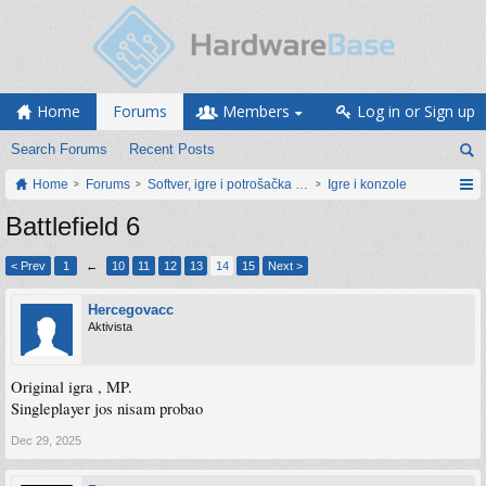
Home
Forums
Members
Log in or Sign up
Search Forums
Recent Posts
Home
Forums
Softver, igre i potrošačka elektronika
Igre i konzole
Battlefield 6
< Prev
1
←
10
11
12
13
14
15
Next >
Hercegovacc
Aktivista
Original igra , MP.
Singleplayer jos nisam probao
Dec 29, 2025