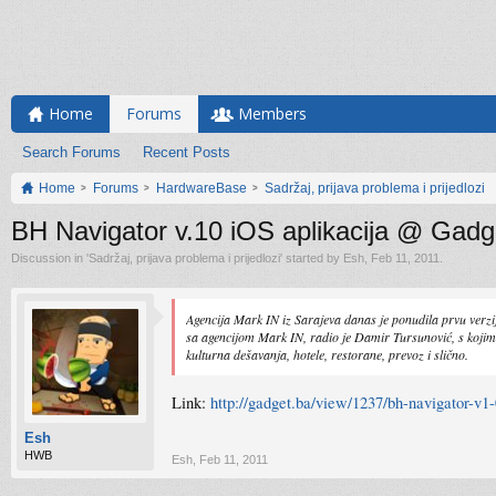
Home
Forums
Members
Search Forums
Recent Posts
Home
Forums
HardwareBase
Sadržaj, prijava problema i prijedlozi
BH Navigator v.10 iOS aplikacija @ Gadg
Discussion in '
Sadržaj, prijava problema i prijedlozi
' started by
Esh
,
Feb 11, 2011
.
Agencija Mark IN iz Sarajeva danas je ponudila prvu verzij
sa agencijom Mark IN, radio je Damir Tursunović, s kojim 
kulturna dešavanja, hotele, restorane, prevoz i slično.
Link:
http://gadget.ba/view/1237/bh-navigator-v1-
Esh
HWB
Esh
,
Feb 11, 2011