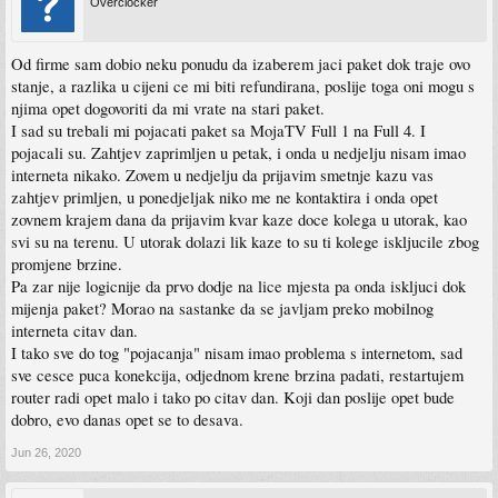
Overclocker
Od firme sam dobio neku ponudu da izaberem jaci paket dok traje ovo
stanje, a razlika u cijeni ce mi biti refundirana, poslije toga oni mogu s
njima opet dogovoriti da mi vrate na stari paket.
I sad su trebali mi pojacati paket sa MojaTV Full 1 na Full 4. I
pojacali su. Zahtjev zaprimljen u petak, i onda u nedjelju nisam imao
interneta nikako. Zovem u nedjelju da prijavim smetnje kazu vas
zahtjev primljen, u ponedjeljak niko me ne kontaktira i onda opet
zovnem krajem dana da prijavim kvar kaze doce kolega u utorak, kao
svi su na terenu. U utorak dolazi lik kaze to su ti kolege iskljucile zbog
promjene brzine.
Pa zar nije logicnije da prvo dodje na lice mjesta pa onda iskljuci dok
mijenja paket? Morao na sastanke da se javljam preko mobilnog
interneta citav dan.
I tako sve do tog "pojacanja" nisam imao problema s internetom, sad
sve cesce puca konekcija, odjednom krene brzina padati, restartujem
router radi opet malo i tako po citav dan. Koji dan poslije opet bude
dobro, evo danas opet se to desava.
Jun 26, 2020