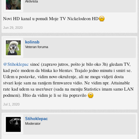
Aktivista
Novi HD kanal u ponudi Moje TV Nickelodeon HD
Jun 29, 2020
kolinsb
Veteran foruma
@Stihoklepac
sinoć (zapravo jutros, pošto je bilo oko 3h) gledam TV,
kad poče modem da blinka ko blentav. Trajalo jedno minutu i smiri se.
Uđem u postavke, vidim novo okruženje, ali ne mogu vidjeti dosta
stvari koje sam na ranijem firmwareu vidio. Ne vidim npr. Attainable
rate kad uđem sa user/user (sada na meniju Statistics imam samo LAN
podmeni). Htio da vidim je li se šta popravilo
Jul 1, 2020
Stihoklepac
Moderator