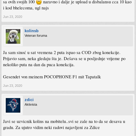
sa ovih svojih 100
naravno i dalje je upload u disbalansu cca 10 kao
i kod bhelecoma, ugl najs
Jun 23, 2020
kolinsb
Veteran foruma
Ja sam sinoć u sat vremena 2 puta ispao sa COD zbog konekcije.
Prijavio sam, neka gledaju šta je. Dešava se u posljednje vrijeme po
nekoliko puta na dan da puca konekcija.
Gesendet von meinem POCOPHONE F1 mit Tapatalk
Jun 23, 2020
zdici
Aktivista
Javi se uzvicnik kolins na mobitelu..svi se zale na to da se desava u
gradu. Za ujutro vidim neki radovi najavljeni za Zdice