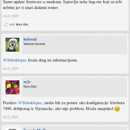
Samo update firmware-a modema. Ispravlja neke bug-ove koji su tebi
nebitni jer ti imaš dodatni router
Jul 2, 2020
m1r
likes this.
kolinsb
Veteran foruma
@Stihoklepac
hvala drug na informacijama.
Jul 2, 2020
m1r
Novi član
Pozdrav
@Stihoklepac
, molio bih za pomoc oko konfiguracije fritzboxa
7490, dobijenog iz Njemacke, ako nije problem. Hvala unaprijed
Jul 2, 2020