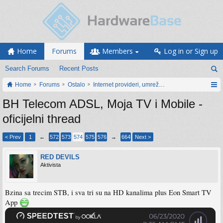
Home
Forums
Members
Log in or Sign up
Search Forums
Recent Posts
Home
Forums
Ostalo
Internet provideri, umrežavanje i web servisi
BH Telecom ADSL, Moja TV i Mobile -
oficijelni thread
< Prev
1
←
572
573
574
575
576
→
664
Next >
RED DEVILS
Aktivista
Bzina sa trecim STB, i sva tri su na HD kanalima plus Eon Smart TV
App