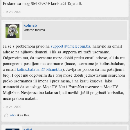
Poslano sa mog SM-G985F koristeći Tapatalk
Jun 23, 2020
kolinsb
Veteran foruma
Ja se s problemom javio na
support@bhtelecom.ba
, naravno sa email
adrese na njihovoj domeni, i lik sa supporta mi traži username.
Odgovorim mu, da username moze dobiti preko email adrese, ali da mu
pomognem, posaljem mu username (inace, username je kolins.balaban,
a email
kolins.balaban@bih.net.ba
). Javlja se ponovo da mu pošaljem i
broj. I opet mu odgovorim da i broj moze dobiti jednostavnim searchom
preko usernamea ili imena i prezimena, i na kraju krajeva, lako
ustanoviti da su usluge MojaTV Net i ExtraNet uvezane u MojaTV
MojIzbor. Nevjerovatno kako su ljudi navikli jašiti po grbači korisnika,
neće prstom maketi.
Jun 24, 2020
zdici
likes this.