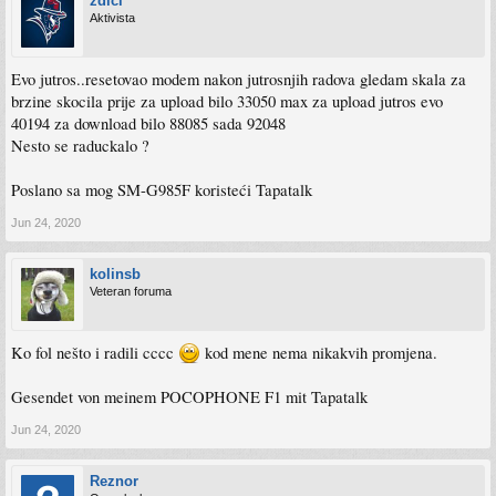
zdici
Aktivista
Evo jutros..resetovao modem nakon jutrosnjih radova gledam skala za
brzine skocila prije za upload bilo 33050 max za upload jutros evo
40194 za download bilo 88085 sada 92048
Nesto se raduckalo ?
Poslano sa mog SM-G985F koristeći Tapatalk
Jun 24, 2020
kolinsb
Veteran foruma
Ko fol nešto i radili cccc
kod mene nema nikakvih promjena.
Gesendet von meinem POCOPHONE F1 mit Tapatalk
Jun 24, 2020
Reznor