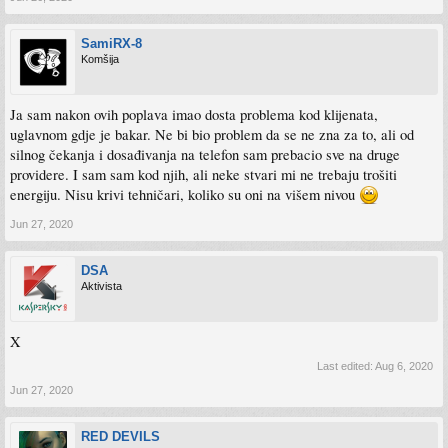
SamiRX-8
Komšija
Ja sam nakon ovih poplava imao dosta problema kod klijenata,
uglavnom gdje je bakar. Ne bi bio problem da se ne zna za to, ali od
silnog čekanja i dosađivanja na telefon sam prebacio sve na druge
providere. I sam sam kod njih, ali neke stvari mi ne trebaju trošiti
energiju. Nisu krivi tehničari, koliko su oni na višem nivou
Jun 27, 2020
DSA
Aktivista
X
Last edited:
Aug 6, 2020
Jun 27, 2020
RED DEVILS