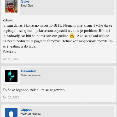
Sake
Novi član
Zdravo,
ja sam danas i konacno napustio BHT. Nemam vise snage i volje da se
dopisujem sa njima i pokusavam objasniti u cemu je problem. Bilo mi
je zadovoljstvo biti sa njima sve ove godine
. Ako se nekad odluce
da nesto poduzmu u pogledu famozne "tehnicke" mogucnosti mozda im
se i vratim, a do tada....
Pozdrav.
Jun 26, 2020
Reventon
Veteran foruma
To Sake legendo, nek si im se nagovorio.
Jun 26, 2020
zippoo
Veteran foruma