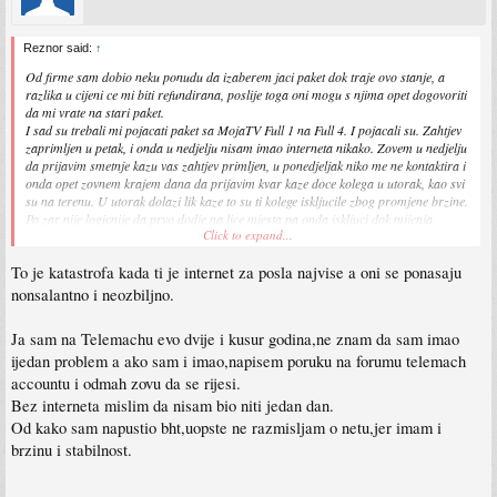
Reznor said:
↑
Od firme sam dobio neku ponudu da izaberem jaci paket dok traje ovo stanje, a
razlika u cijeni ce mi biti refundirana, poslije toga oni mogu s njima opet dogovoriti
da mi vrate na stari paket.
I sad su trebali mi pojacati paket sa MojaTV Full 1 na Full 4. I pojacali su. Zahtjev
zaprimljen u petak, i onda u nedjelju nisam imao interneta nikako. Zovem u nedjelju
da prijavim smetnje kazu vas zahtjev primljen, u ponedjeljak niko me ne kontaktira i
onda opet zovnem krajem dana da prijavim kvar kaze doce kolega u utorak, kao svi
su na terenu. U utorak dolazi lik kaze to su ti kolege iskljucile zbog promjene brzine.
Pa zar nije logicnije da prvo dodje na lice mjesta pa onda iskljuci dok mijenja
Click to expand...
paket? Morao na sastanke da se javljam preko mobilnog interneta citav dan.
I tako sve do tog "pojacanja" nisam imao problema s internetom, sad sve cesce
To je katastrofa kada ti je internet za posla najvise a oni se ponasaju
puca konekcija, odjednom krene brzina padati, restartujem router radi opet malo i
tako po citav dan. Koji dan poslije opet bude dobro, evo danas opet se to desava.
nonsalantno i neozbiljno.
Ja sam na Telemachu evo dvije i kusur godina,ne znam da sam imao
ijedan problem a ako sam i imao,napisem poruku na forumu telemach
accountu i odmah zovu da se rijesi.
Bez interneta mislim da nisam bio niti jedan dan.
Od kako sam napustio bht,uopste ne razmisljam o netu,jer imam i
brzinu i stabilnost.