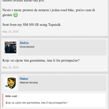
slabost hvatati kasno tad jest.
Nesto i mene prenosi da uzmem i jedan road bike, počeo sam ih
gledati
Sent from my SM-S911B using Tapatalk
May 15, 2025
Aldiin
Overclocker
Koje su cijene tim garminima, ima li šta pristupačno?
May 15, 2025
Haker
Veteran foruma
Aldiin said:
↑
Koje su cijene tim garminima, ima li šta pristupačno?