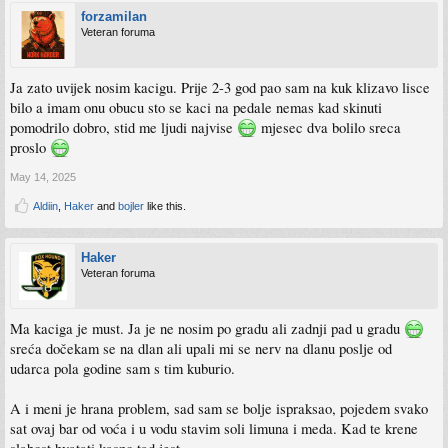
forzamilan
Veteran foruma
Ja zato uvijek nosim kacigu. Prije 2-3 god pao sam na kuk klizavo lisce
bilo a imam onu obucu sto se kaci na pedale nemas kad skinuti
pomodrilo dobro, stid me ljudi najvise
mjesec dva bolilo sreca
proslo
May 14, 2025
Aldiin
,
Haker
and
bojler
like this.
Haker
Veteran foruma
Ma kaciga je must. Ja je ne nosim po gradu ali zadnji pad u gradu
sreća dočekam se na dlan ali upali mi se nerv na dlanu poslje od
udarca pola godine sam s tim kuburio.
A i meni je hrana problem, sad sam se bolje ispraksao, pojedem svako
sat ovaj bar od voća i u vodu stavim soli limuna i meda. Kad te krene