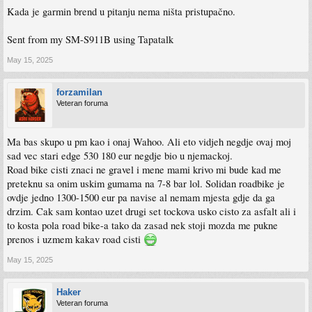
Kada je garmin brend u pitanju nema ništa pristupačno.
Sent from my SM-S911B using Tapatalk
May 15, 2025
forzamilan
Veteran foruma
Ma bas skupo u pm kao i onaj Wahoo. Ali eto vidjeh negdje ovaj moj
sad vec stari edge 530 180 eur negdje bio u njemackoj.
Road bike cisti znaci ne gravel i mene mami krivo mi bude kad me
preteknu sa onim uskim gumama na 7-8 bar lol. Solidan roadbike je
ovdje jedno 1300-1500 eur pa navise al nemam mjesta gdje da ga
drzim. Cak sam kontao uzet drugi set tockova usko cisto za asfalt ali i
to kosta pola road bike-a tako da zasad nek stoji mozda me pukne
prenos i uzmem kakav road cisti
May 15, 2025
Haker
Veteran foruma