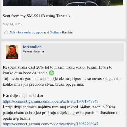
Sent from my SM-S911B using Tapatalk
May 14, 2025
Aldiin
,
forzamilan
,
zippoo
and
3 others
like this.
forzamilan
Veteran foruma
Respekt svaka cast 20% lol to nisam nikad vozio. Jesam 15% i to
kratko dusa hoce da izadje
Taj fazon na garminu uspon to je ekstra pripremis se cuvas snagu znas
koliko imas jos predobra stvar, bruka opcija ima.
Evo dvije moje neki dan
https://connect.garmin.com/modern/activity/19091947749
I prije dvije sedmice najduza tura moj rekord 144km, zadnjih 20km
patnja nisam dobro jeo pri kraju uvijek tu gresku pravim i drasticno mi
opala avg brzina
https://connect.garmin.com/modern/activity/18982296947