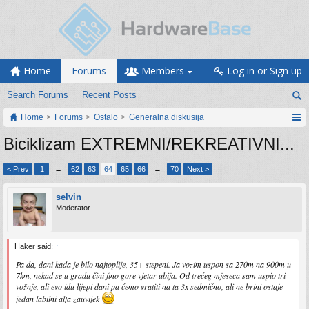
Home
Forums
Members
Log in or Sign up
Search Forums
Recent Posts
Home
Forums
Ostalo
Generalna diskusija
Biciklizam EXTREMNI/REKREATIVNI...
< Prev
1
←
62
63
64
65
66
→
70
Next >
selvin
Moderator
Haker said:
↑
Pa da, dani kada je bilo najtoplije, 35+ stepeni. Ja vozim uspon sa 270m na 900m u
7km, nekad se u gradu čini fino gore vjetar ubija. Od trećeg mjeseca sam uspio tri
vožnje, ali evo idu lijepi dani pa ćemo vratiti na ta 3x sedmično, ali ne brini ostaje
jedan labilni alfa zauvijek