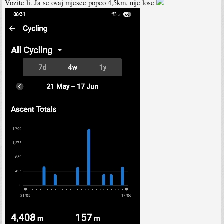
Vozite li. Ja se ovaj mjesec popeo 4,5km, nije lose