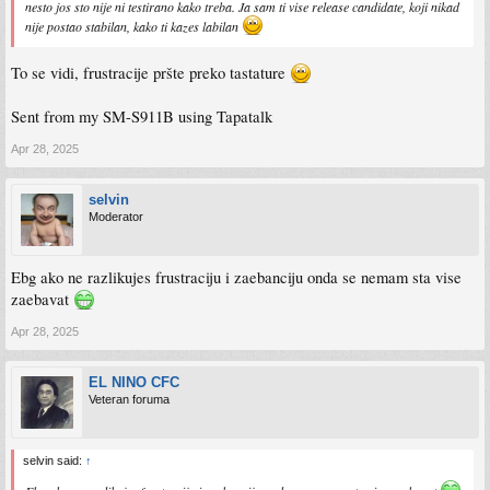
nesto jos sto nije ni testirano kako treba. Ja sam ti vise release candidate, koji nikad
nije postao stabilan, kako ti kazes labilan
To se vidi, frustracije pršte preko tastature
Sent from my SM-S911B using Tapatalk
Apr 28, 2025
selvin
Moderator
Ebg ako ne razlikujes frustraciju i zaebanciju onda se nemam sta vise
zaebavat
Apr 28, 2025
EL NINO CFC
Veteran foruma
selvin said:
↑