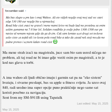
forzamilan said:
↑
Ma bas skupo u pm kao i onaj Wahoo. Ali eto vidjeh negdje ovaj moj sad vec stari
edge 530 180 eur negdje bio u njemackoj.
Road bike cisti znaci ne gravel i mene mami krivo mi bude kad me preteknu sa onim
uskim gumama na 7-8 bar lol. Solidan roadbike je ovdje jedno 1300-1500 eur pa
navise al nemam mjesta gdje da ga drzim. Cak sam kontao uzet drugi set tockova
usko cisto za asfalt ali i to kosta pola road bike-a tako da zasad nek stoji mozda me
pukne prenos i uzmem kakav road cisti
Ma mene strah izaći na magistralu, juce sam bio sam usred ničega no
problem, ali taj road ne bi imao gdje voziti osim po magistrali, a to je
kod nas glava u torbi.
A ima wahoo ali ljudi obično imaju i garmin sat pa na "eko sistem"
hvataju, i stvarno preskupi, bas su apple u fitness svijetu. Ja uzeo ovaj
840, radi uredno ima super opcije puno praktičnije nego samo sat
koristi posebno za navigaciju.
Sent from my SM-S911B using Tapatalk
Last edited:
May 15, 2025
May 15, 2025