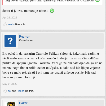
Ebg ako ne razlikujes frustraciju i zaebanciju onda se nemam sta vise zaebavat
dobra ti je ova, moracu je ukrasti
Apr 28, 2025
selvin
likes this.
Reznor
Overclocker
Eto odlučih da pazarim Capriolo Pelikan sklopivi, kako malo radim u
školi malo sam u ofisu, a kuća između to dvoje, pa mi se čini odlična
prilika da spojim ugodno i korisno. Vani ga ne bih ostavljao da ga ko ne
mazne nego fino u veliki ceker od Jyska, a kako sad ide lijepo vrijeme
bolje se malo rekreirati i pri tome ne upasti u špicu poslije 16h kad
krenem prema Dobrinji.
May 2, 2025
zoi
and
Haker
like this.
Haker