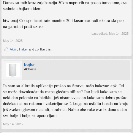
Danas sa mtb kroz zajebanciju 50km napravih na posao tamo amo, ovu
sedmicu bajkom idem.
btw onaj Coospo heart rate monitor 20 i kusur eur radi ekstra skopco
na garmin i prati uzivo.
Last edited:
May 14, 2025
May 14, 2025
Aldiin
,
Haker
and
zoi
like this.
bojler
Aktivista
Ja sam sa alltrails aplikacije prešao na Stravu, našo hakovan apk. Jel
se može downloadat da mapu gledam offline? Jao ljudi kako sam se
neki dan polomio na biciklu, još nisam svjestan kako sam dobro prošao,
dočekao se na rukama i zakotrljao se 2 kruga na asfaltu i onda na kraju
još zvekno glavom o asfalt, strahota. Nabio obe ruke evo iz dana u dan
sve bolje i bolje se oporavljam.
May 14, 2025