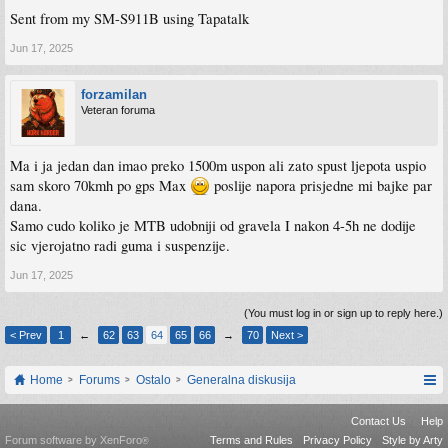
Sent from my SM-S911B using Tapatalk
Jun 17, 2025
forzamilan
Veteran foruma
Ma i ja jedan dan imao preko 1500m uspon ali zato spust ljepota uspio
sam skoro 70kmh po gps Max
poslije napora prisjedne mi bajke par
dana.
Samo cudo koliko je MTB udobniji od gravela I nakon 4-5h ne dodije
sic vjerojatno radi guma i suspenzije.
Jun 17, 2025
(You must log in or sign up to reply here.)
< Prev
1
←
62
63
64
65
66
→
70
Next >
Home
Forums
Ostalo
Generalna diskusija
Contact Us
Help
Forum software by XenForo
Terms and Rules
Privacy Policy
Style by Arty
®