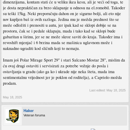
dimenzijama, kontam stati će u veliku ikea kesu, ali je veći od toga, te
je dosta nepraktičan za brzo sklapanje u odnosu na el.romobil. Također
su teški 15kg. Neki preporučuju dahon on je sigurno bolji, ali eto nije
nov kupljen baš iz ovih razloga. Jedina mu je možda prednost što se
može odložiti i prenositi u autu, jer ipak kad se sklopi dobije se na
prostoru, čak se i pedale sklapaju, mada i tako kad se sklopi bude
gabaritan u širinu, jer se ne može skroz saviti do kraja. Također ima i
revoshift mjenjač i 6 brzina mada se mašinica uglavnom može i
naknadno ugraditi kod sličnih koji to nemaju.
Imam još Polar Mirage Sport 29" i stari Salcano Mostar 28", mislim da
ću ovaj drugi ostaviti i servisirati za potrebe vožnje do posla i
ostavljanja u gradu (ako ga ko i ukrade nije neka šteta, mada ima
sentimentalnu vrijednost jer je poklon od roditelja), a Capriolo možda
prodam.
Last edited:
May 18, 2025
May 18, 2025
Haker
Veteran foruma