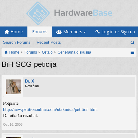
Home
Forums
Members
Log in or Sign up
Search Forums
Recent Posts
Home
Forums
Ostalo
Generalna diskusija
BiH-SCG peticija
Dr. X
Novi član
Potpišite
http://new.petitiononline.com/utakmica/petition.html
Da otkažu rezultat.
Oct 16, 2005