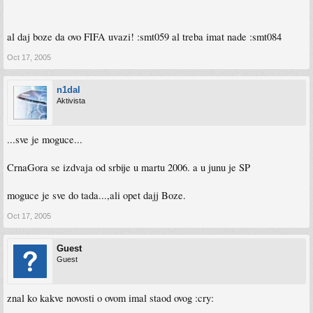
al daj boze da ovo FIFA uvazi! :smt059 al treba imat nade :smt084
Oct 17, 2005
n1dal
Aktivista
...sve je moguce...
CrnaGora se izdvaja od srbije u martu 2006. a u junu je SP
moguce je sve do tada...,ali opet dajj Boze.
Oct 17, 2005
Guest
Guest
znal ko kakve novosti o ovom imal staod ovog :cry: