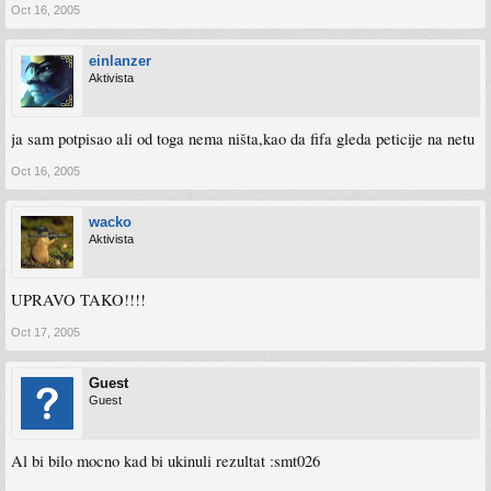
Oct 16, 2005
einlanzer
Aktivista
ja sam potpisao ali od toga nema ništa,kao da fifa gleda peticije na netu
Oct 16, 2005
wacko
Aktivista
UPRAVO TAKO!!!!
Oct 17, 2005
Guest
Guest
Al bi bilo mocno kad bi ukinuli rezultat :smt026