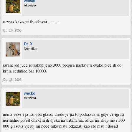
wacko
Aktivista
a znas kako ce ih otkazat...........
Oct 16, 2005
Dr. X
Novi član
jarane od juče je sakupljeno 3000 potpisa nastavi li ovako biće ih do
kraja sedmice bar 10000.
Oct 16, 2005
wacko
Aktivista
nema veze i ja sam ba glaso. uredu je ija to podrazvam. gdje ce igrati
normalno pored onakvih divljaka na tribinama, al da mi skupimo i 500
000 glasova vjeruj mi nece niko nista otkazati kao sto nisu i dosad