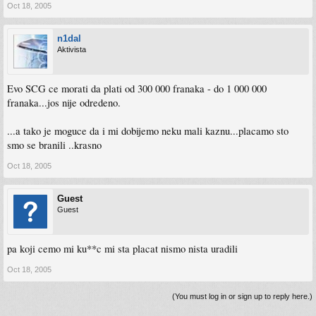
Oct 18, 2005
n1dal
Aktivista
Evo SCG ce morati da plati od 300 000 franaka - do 1 000 000
franaka...jos nije odredeno.
...a tako je moguce da i mi dobijemo neku mali kaznu...placamo sto
smo se branili ..krasno
Oct 18, 2005
Guest
Guest
pa koji cemo mi ku**c mi sta placat nismo nista uradili
Oct 18, 2005
(You must log in or sign up to reply here.)