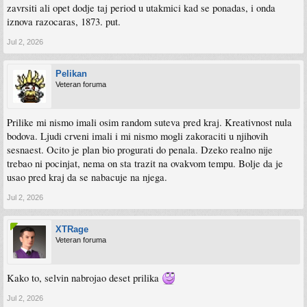
zavrsiti ali opet dodje taj period u utakmici kad se ponadas, i onda
iznova razocaras, 1873. put.
Jul 2, 2026
Pelikan
Veteran foruma
Prilike mi nismo imali osim random suteva pred kraj. Kreativnost nula
bodova. Ljudi crveni imali i mi nismo mogli zakoraciti u njihovih
sesnaest. Ocito je plan bio progurati do penala. Dzeko realno nije
trebao ni pocinjat, nema on sta trazit na ovakvom tempu. Bolje da je
usao pred kraj da se nabacuje na njega.
Jul 2, 2026
XTRage
Veteran foruma
Kako to, selvin nabrojao deset prilika
Jul 2, 2026