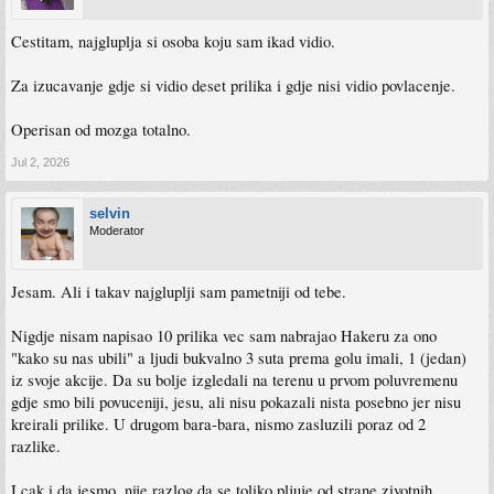
Cestitam, najgluplja si osoba koju sam ikad vidio.
Za izucavanje gdje si vidio deset prilika i gdje nisi vidio povlacenje.
Operisan od mozga totalno.
Jul 2, 2026
selvin
Moderator
Jesam. Ali i takav najgluplji sam pametniji od tebe.
Nigdje nisam napisao 10 prilika vec sam nabrajao Hakeru za ono
"kako su nas ubili" a ljudi bukvalno 3 suta prema golu imali, 1 (jedan)
iz svoje akcije. Da su bolje izgledali na terenu u prvom poluvremenu
gdje smo bili povuceniji, jesu, ali nisu pokazali nista posebno jer nisu
kreirali prilike. U drugom bara-bara, nismo zasluzili poraz od 2
razlike.
I cak i da jesmo, nije razlog da se toliko pljuje od strane zivotnih