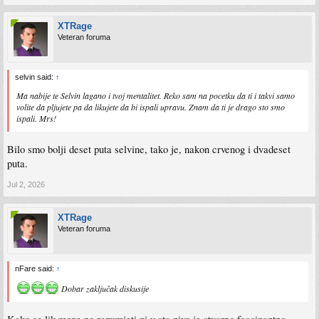
XTRage
Veteran foruma
selvin said:
↑
Ma nabije te Selvin lagano i tvoj mentalitet. Reko sam na pocetku da ti i takvi samo
volite da pljujete pa da likujete da bi ispali upravu. Znam da ti je drago sto smo
ispali. Mrs!
Bilo smo bolji deset puta selvine, tako je, nakon crvenog i dvadeset
puta.
Jul 2, 2026
XTRage
Veteran foruma
nFare said:
↑
Dobar zaključak diskusije