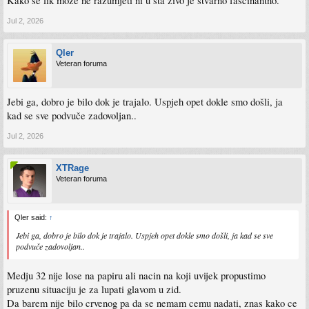
Kako se lik moze ne razumjeti ni u sta zivo je stvarno fascinantno.
Jul 2, 2026
Qler
Veteran foruma
Jebi ga, dobro je bilo dok je trajalo. Uspjeh opet dokle smo došli, ja
kad se sve podvuče zadovoljan..
Jul 2, 2026
XTRage
Veteran foruma
Qler said:
↑
Jebi ga, dobro je bilo dok je trajalo. Uspjeh opet dokle smo došli, ja kad se sve
podvuče zadovoljan..
Medju 32 nije lose na papiru ali nacin na koji uvijek propustimo
pruzenu situaciju je za lupati glavom u zid.
Da barem nije bilo crvenog pa da se nemam cemu nadati, znas kako ce