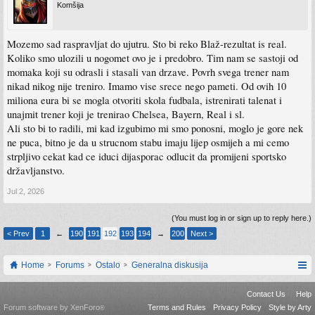
Komšija
Mozemo sad raspravljat do ujutru. Sto bi reko Blaž-rezultat is real.
Koliko smo ulozili u nogomet ovo je i predobro. Tim nam se sastoji od
momaka koji su odrasli i stasali van drzave. Povrh svega trener nam
nikad nikog nije treniro. Imamo vise srece nego pameti. Od ovih 10
miliona eura bi se mogla otvoriti skola fudbala, istrenirati talenat i
unajmit trener koji je trenirao Chelsea, Bayern, Real i sl.
Ali sto bi to radili, mi kad izgubimo mi smo ponosni, moglo je gore nek
ne puca, bitno je da u strucnom stabu imaju lijep osmijeh a mi cemo
strpljivo cekat kad ce iduci dijasporac odlucit da promijeni sportsko
državljanstvo.
Jul 2, 2026
(You must log in or sign up to reply here.)
< Prev
1
←
190
191
192
193
194
→
200
Next >
Home
Forums
Ostalo
Generalna diskusija
Contact Us
Help
Forum software by XenForo
Terms and Rules
Privacy Policy
Style by Arty
®