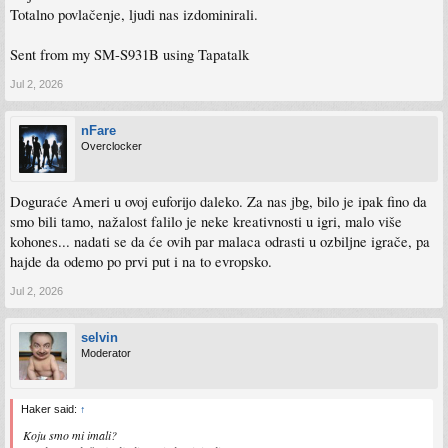
Totalno povlačenje, ljudi nas izdominirali.
Sent from my SM-S931B using Tapatalk
Jul 2, 2026
nFare
Overclocker
Doguraće Ameri u ovoj euforijo daleko. Za nas jbg, bilo je ipak fino da
smo bili tamo, nažalost falilo je neke kreativnosti u igri, malo više
kohones... nadati se da će ovih par malaca odrasti u ozbiljne igrače, pa
hajde da odemo po prvi put i na to evropsko.
Jul 2, 2026
selvin
Moderator
Haker said:
↑
Koju smo mi imali?