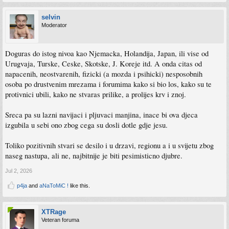
selvin
Moderator
Doguras do istog nivoa kao Njemacka, Holandija, Japan, ili vise od
Urugvaja, Turske, Ceske, Skotske, J. Koreje itd. A onda citas od
napacenih, neostvarenih, fizicki (a mozda i psihicki) nesposobnih
osoba po drustvenim mrezama i forumima kako si bio los, kako su te
protivnici ubili, kako ne stvaras prilike, a prolijes krv i znoj.
Sreca pa su lazni navijaci i pljuvaci manjina, inace bi ova djeca
izgubila u sebi ono zbog cega su dosli dotle gdje jesu.
Toliko pozitivnih stvari se desilo i u drzavi, regionu a i u svijetu zbog
naseg nastupa, ali ne, najbitnije je biti pesimisticno djubre.
Jul 2, 2026
p4ja
and
aNaToMiC !
like this.
XTRage
Veteran foruma