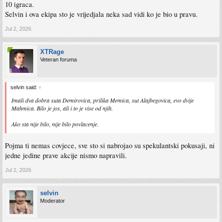
10 igraca.
Selvin i ova ekipa sto je vrijedjala neka sad vidi ko je bio u pravu.
Jul 2, 2026
XTRage
Veteran foruma
selvin said:
↑
Imali dva dobra suta Demirovica, prilika Memica, sut Alajbegovica, evo dvije
Mahmica. Bilo je jos, ali i to je vise od njih.
Ako sta nije bilo, nije bilo povlacenje.
Pojma ti nemas covjece, sve sto si nabrojao su spekulantski pokusaji, ni
jedne jedine prave akcije nismo napravili.
Jul 2, 2026
selvin
Moderator