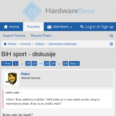
Home
Forums
Members
Log in or Sign up
Search Forums
Recent Posts
Home
Forums
Ostalo
Generalna diskusija
BiH sport - diskusije
< Prev
1
←
190
191
192
193
194
→
200
Next >
Haker
Veteran foruma
selvin said:
↑
Ubise? Koju utakmicu ti gledas? Dali jedan go iz nase duple greske, drugi iz
nepostojeceg faula. Koju su jos priliku imali?
Koju smo mi imali?