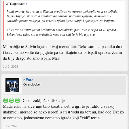
XTRage said:
↑
Imali smo nevjerovatnu priliku da prodjemo na guzove, poklopilo nam se ozljeda
Dzeke koja je isforsirala amatera da napravi potrebne izmjene, doslovce mu
odradilo posao za njega, pa crveni i njima igrac manje i opet ispravne izmjene.
Ali kurac od stava (osim Mahmica) i mentaliteta, ponizava te ekipa sa 10 igraca.
Selvin i ova ekipa sto je vrijedjala neka sad vidi ko je bio u pravu.
Ma nabije te Selvin lagano i tvoj mentalitet. Reko sam na pocetku da ti
i takvi samo volite da pljujete pa da likujete da bi ispali upravu. Znam
da ti je drago sto smo ispali. Mrs!
Jul 2, 2026
nFare
Overclocker
Dobar zaključak diskusije
Mada ruku na srce nije bilo kreativnosti u igri to je falilo u svakoj
utakmici, moraće se neko isprofilisati u vođu na terenu, kad ode Džeko
to nemamo, jednostavno nemamo igrača koji "vidi" teren.
Jul 2, 2026