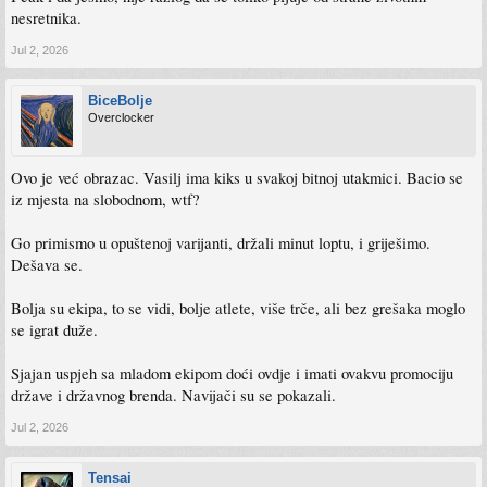
nesretnika.
Jul 2, 2026
BiceBolje
Overclocker
Ovo je već obrazac. Vasilj ima kiks u svakoj bitnoj utakmici. Bacio se
iz mjesta na slobodnom, wtf?
Go primismo u opuštenoj varijanti, držali minut loptu, i griješimo.
Dešava se.
Bolja su ekipa, to se vidi, bolje atlete, više trče, ali bez grešaka moglo
se igrat duže.
Sjajan uspjeh sa mladom ekipom doći ovdje i imati ovakvu promociju
države i državnog brenda. Navijači su se pokazali.
Jul 2, 2026
Tensai