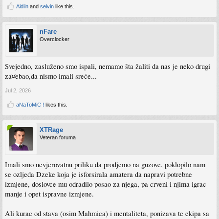
Aldiin
and
selvin
like this.
nFare
Overclocker
Svejedno, zasluženo smo ispali, nemamo šta žaliti da nas je neko drugi
za¤ebao,da nismo imali sreće...
Jul 2, 2026
aNaToMiC !
likes this.
XTRage
Veteran foruma
Imali smo nevjerovatnu priliku da prodjemo na guzove, poklopilo nam
se ozljeda Dzeke koja je isforsirala amatera da napravi potrebne
izmjene, doslovce mu odradilo posao za njega, pa crveni i njima igrac
manje i opet ispravne izmjene.
Ali kurac od stava (osim Mahmica) i mentaliteta, ponizava te ekipa sa