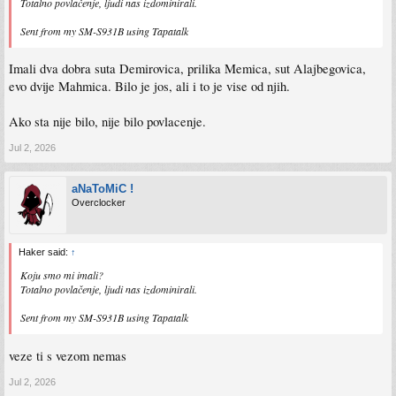
Totalno povlačenje, ljudi nas izdominirali.
Sent from my SM-S931B using Tapatalk
Imali dva dobra suta Demirovica, prilika Memica, sut Alajbegovica,
evo dvije Mahmica. Bilo je jos, ali i to je vise od njih.
Ako sta nije bilo, nije bilo povlacenje.
Jul 2, 2026
aNaToMiC !
Overclocker
Haker said:
↑
Koju smo mi imali?
Totalno povlačenje, ljudi nas izdominirali.
Sent from my SM-S931B using Tapatalk
veze ti s vezom nemas
Jul 2, 2026