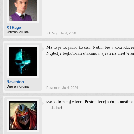
XTRage
Veteran foruma
XTRage
,
Jul 6, 2026
Ma to je to, jasno ko dan. Nebih bio u kozi iducem
Najbolje bojkotovati utakmicu, sjesti na sred ter
Reventon
Veteran foruma
Reventon
,
Jul 6, 2026
sve je to namjesteno. Postoji teorija da je nastim
u ekstazi.