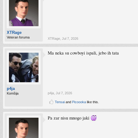
XTRage
Veteran foruma
XTRage
,
Jul 7, 2026
Ma neka su cowboyi ispali, jebo ih tata
p4ja
p4ja
,
Jul 7, 2026
Komšija
Tensai
and
Picoooka
like this.
Pa zar nisu mnogo jaki