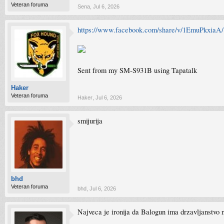
Veteran foruma
Sena
,
Jul 6, 2026
https://www.facebook.com/share/v/1EmuPkxiaA/
Sent from my SM-S931B using Tapatalk
Haker
Veteran foruma
Haker
,
Jul 6, 2026
smijurija
bhd
Veteran foruma
bhd
,
Jul 6, 2026
Najveca je ironija da Balogun ima drzavljanstvo 