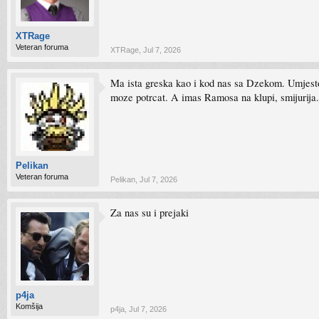
XTRage
Veteran foruma
XTRage
,
Jul 7, 2026
Ma ista greska kao i kod nas sa Dzekom. Umjesto 
moze potrcat. A imas Ramosa na klupi, smijurija.
Pelikan
Veteran foruma
Pelikan
,
Jul 7, 2026
Za nas su i prejaki
p4ja
Komšija
p4ja
,
Jul 7, 2026