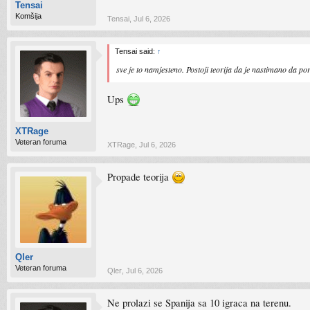
Tensai
Komšija
Tensai
,
Jul 6, 2026
Tensai said:
↑
sve je to namjesteno. Postoji teorija da je nastimano da por
Ups
XTRage
Veteran foruma
XTRage
,
Jul 6, 2026
Propade teorija
Qler
Veteran foruma
Qler
,
Jul 6, 2026
Ne prolazi se Spanija sa 10 igraca na terenu.