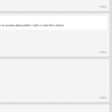
#3911
a suzama dignut pehar i cijeli ce svijet biti u ekstazi.
#3912
#3913