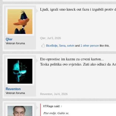
Ljudi, igrali smo knock out fazu i izgubili protiv 
Qler
,
Jul 5, 2026
Qler
Veteran foruma
BiceBolje
,
Sena
,
selvin
and
1 other person
like this.
Eto oprostise im kaznu za crveni karton...
Teska politika ovo svjetsko. Zuti ako odluci da A
Reventon
Veteran foruma
Reventon
,
Jul 6, 2026
XTRage said:
↑
Pise ovdje. Gubis se.