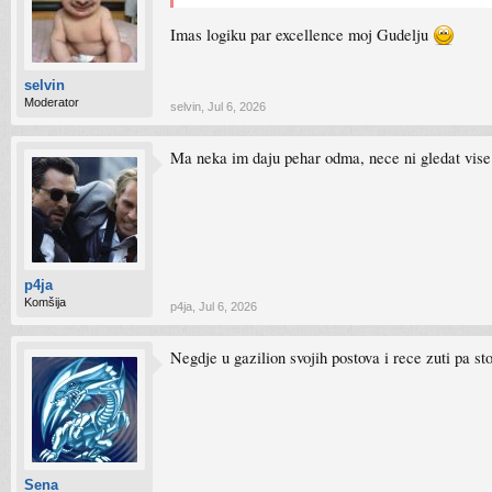
Imas logiku par excellence moj Gudelju
selvin
Moderator
selvin
,
Jul 6, 2026
Ma neka im daju pehar odma, nece ni gledat vise
p4ja
Komšija
p4ja
,
Jul 6, 2026
Negdje u gazilion svojih postova i rece zuti pa st
Sena