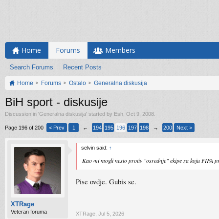
Home
Forums
Members
Search Forums
Recent Posts
Home
Forums
Ostalo
Generalna diskusija
BiH sport - diskusije
Discussion in '
Generalna diskusija
' started by
Esh
,
Oct 9, 2008
.
Page 196 of 200
< Prev
1
←
194
195
196
197
198
→
200
Next >
selvin said:
↑
Kao mi mogli nesto protiv "osrednje" ekipe za koju FIFA p
Pise ovdje. Gubis se.
XTRage
Veteran foruma
XTRage
,
Jul 5, 2026