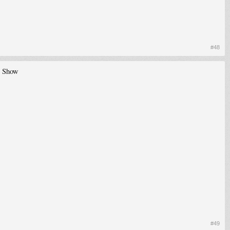
#48
t Show
#49