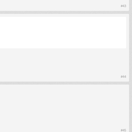
#43
#44
#45