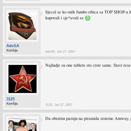
Sjecal se ko onih Jumbo ribica sa TOP SHOP-a heh
kupovali i sje*avali se
AdoSA
Komšija
AdoSA
,
Jan 27, 2007
Najludje su one tablete sto ciste same. Stavi rese
3125
Komšija
3125
,
Jan 27, 2007
Da obratim paznju na piramida sisteme Amway, pa