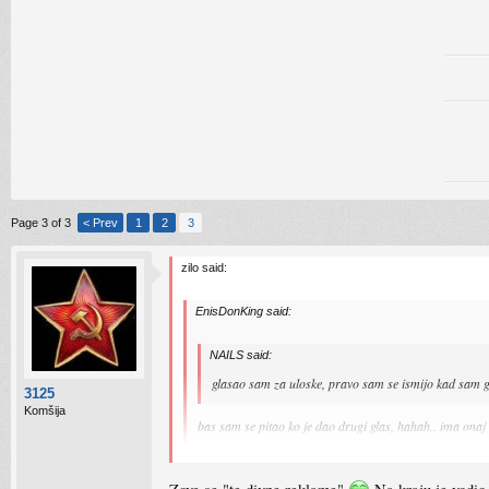
Page 3 of 3
< Prev
1
2
3
zilo said:
EnisDonKing said:
NAILS said:
glasao sam za uloske, pravo sam se ismijo kad sam go
3125
Komšija
bas sam se pitao ko je dao drugi glas, hahah.. ima onaj 
Taj show se zove ''najmjesnije reklame''. Prvo ga je vodio 