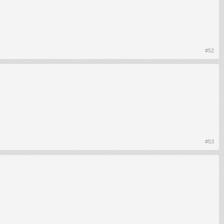
#52
#53