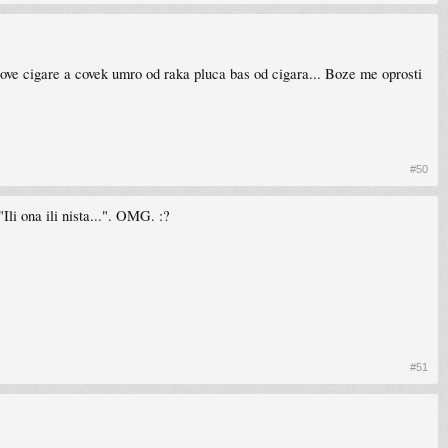
ihove cigare a covek umro od raka pluca bas od cigara... Boze me oprosti
#50
Ili ona ili nista...". OMG. :?
#51