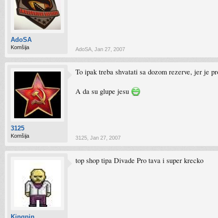
AdoSA
Komšija
AdoSA
,
Jan 27, 2007
To ipak treba shvatati sa dozom rezerve, jer je pr
A da su glupe jesu
3125
Komšija
3125
,
Jan 27, 2007
top shop tipa Divade Pro tava i super krecko
Kingpin