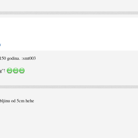
4
o 150 godina. :smt003
g''!
ebljinu od 5cm hehe