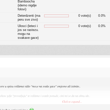
Bamboocha
(idemo nigdje
folovi)
Deterdzenti (ma
0 vote(s)
0.0%
peru sve zivo)
Ulosci (leteci i
0 vote(s)
0.0%
jos se rastezu.
mogu na
svakave gace)
re u opisu reklama vidio "moze na svake gace" smjesno ali istinito..
show gdje "provaljuju" te reklame i ostale ponude, cini mi se da na obnu ide..
Click to expand...
onaj cickavi lik, a onda ona debela zena. :smt003