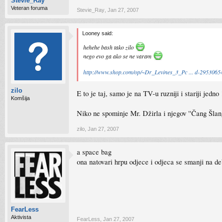
Stevie_Ray
Veteran foruma
Stevie_Ray
,
Jan 27, 2007
Looney said:
hehehe bash tako zilo
nego evo ga ako se ne varam
http://www.shop.com/op/~Dr_Levines_3_Pc ... d-2953065
zilo
E to je taj, samo je na TV-u ruzniji i stariji jedn
Komšija
Niko ne spominje Mr. Džirla i njegov ''Čang Šlan
zilo
,
Jan 27, 2007
a space bag
ona natovari hrpu odjece i odjeca se smanji na d
FearLess
Aktivista
FearLess
,
Jan 27, 2007