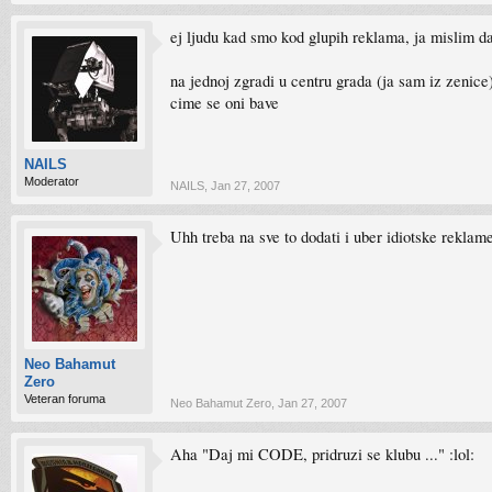
ej ljudu kad smo kod glupih reklama, ja mislim d
na jednoj zgradi u centru grada (ja sam iz zenice
cime se oni bave
NAILS
Moderator
NAILS
,
Jan 27, 2007
Uhh treba na sve to dodati i uber idiotske reklame
Neo Bahamut
Zero
Veteran foruma
Neo Bahamut Zero
,
Jan 27, 2007
Aha "Daj mi CODE, pridruzi se klubu ..." :lol: