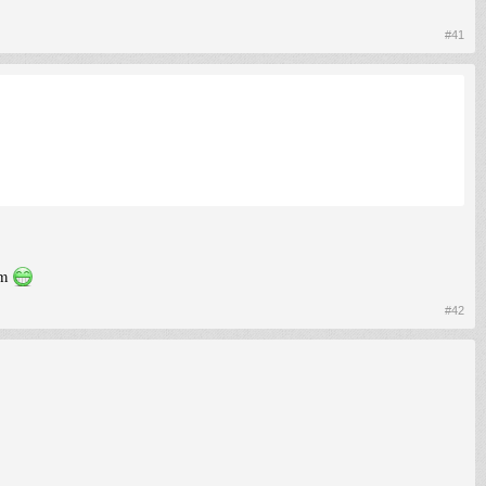
#41
em
#42