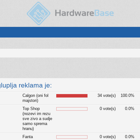
luplja reklama je:
Calgon (oni fol
34 vote(s)
100.0%
majstori)
Top Shop
0 vote(s)
0.0%
(nozevi im rezu
sve zivo a sudje
samo sprema
hranu)
Fanta
0 vote(s)
0.0%