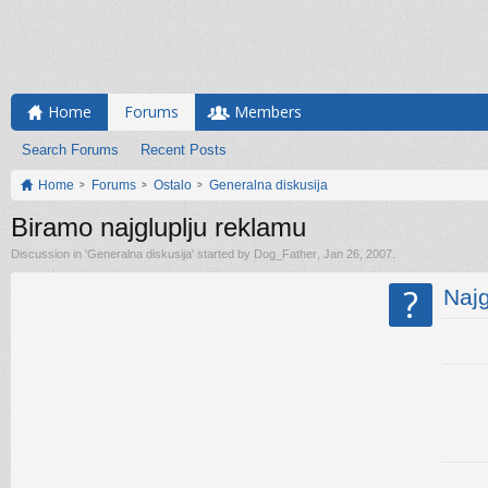
Home
Forums
Members
Search Forums
Recent Posts
Home
Forums
Ostalo
Generalna diskusija
Biramo najgluplju reklamu
Discussion in '
Generalna diskusija
' started by
Dog_Father
,
Jan 26, 2007
.
?
Najg