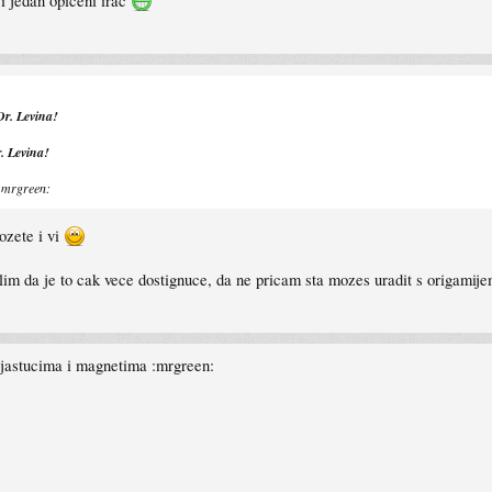
i jedan opiceni irac
Dr. Levina!
. Levina!
 :mrgreen:
mozete i vi
slim da je to cak vece dostignuce, da ne pricam sta mozes uradit s origamij
m jastucima i magnetima :mrgreen: