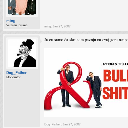
ming
Veteran foruma
ming
,
Jan 27, 2007
Ja cu samo da skrenem paznju na ovaj gore nespo
Dog_Father
Moderator
Dog_Father
,
Jan 27, 2007