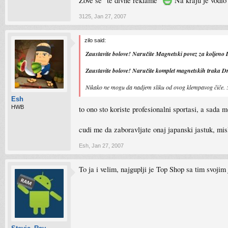
Zove se "te divne reklame"
Na kraju je vodio 
3125
,
Jan 27, 2007
zilo said:
Zaustavite bolove! Naručite Magnetski povez za koljeno 
Zaustavite bolove! Naručite komplet magnetskih traka Dr
Nikako ne mogu da nadjem sliku od ovog klempavog čiče.
Esh
HWB
to ono sto koriste profesionalni sportasi, a sada 
cudi me da zaboravljate onaj japanski jastuk, mi
Esh
,
Jan 27, 2007
To ja i velim, najguplji je Top Shop sa tim svoji