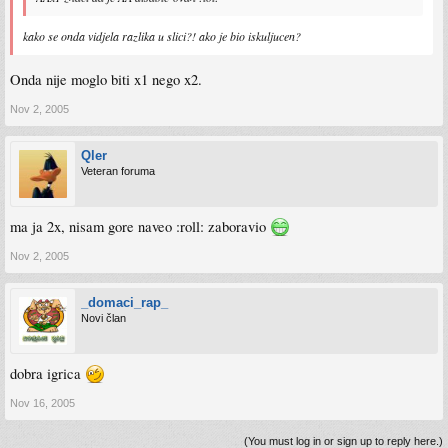
kako se onda vidjela razlika u slici?! ako je bio iskuljucen?
Onda nije moglo biti x1 nego x2.
Nov 2, 2005
Qler
Veteran foruma
ma ja 2x, nisam gore naveo :roll: zaboravio
Nov 2, 2005
_domaci_rap_
Novi član
dobra igrica
Nov 16, 2005
(You must log in or sign up to reply here.)