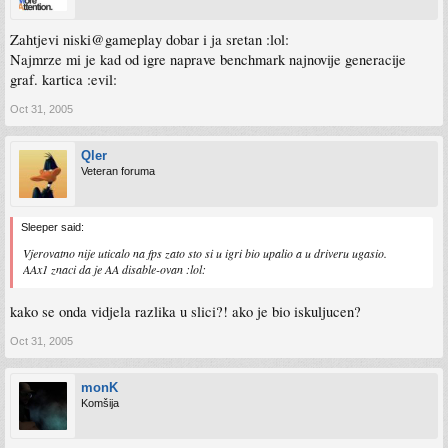
Zahtjevi niski@gameplay dobar i ja sretan :lol:
Najmrze mi je kad od igre naprave benchmark najnovije generacije
graf. kartica :evil:
Oct 31, 2005
Qler
Veteran foruma
Sleeper said:
Vjerovatno nije uticalo na fps zato sto si u igri bio upalio a u driveru ugasio.
AAx1 znaci da je AA disable-ovan :lol:
kako se onda vidjela razlika u slici?! ako je bio iskuljucen?
Oct 31, 2005
monK
Komšija