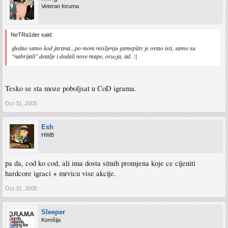
Veteran foruma
NeTRa1der said:
gledao samo kod jarana...po mom misljenju gameplay je ostao isti, samo su
"nabrijali" detalje i dodali nove mape, oruzja, itd. :|
Tesko se sta moze poboljsat u CoD igrama.
Oct 31, 2005
Esh
HWB
pa da, cod ko cod, ali ima dosta sitnih promjena koje ce cijeniti
hardcore igraci + mrvicu vise akcije.
Oct 31, 2005
Sleeper
Komšija