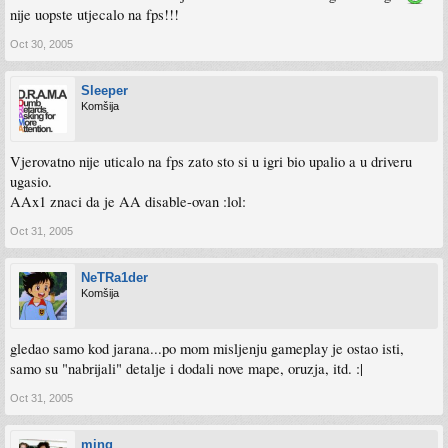
nije uopste utjecalo na fps!!!
Oct 30, 2005
Sleeper
Komšija
Vjerovatno nije uticalo na fps zato sto si u igri bio upalio a u driveru
ugasio.
AAx1 znaci da je AA disable-ovan :lol:
Oct 31, 2005
NeTRa1der
Komšija
gledao samo kod jarana...po mom misljenju gameplay je ostao isti,
samo su "nabrijali" detalje i dodali nove mape, oruzja, itd. :|
Oct 31, 2005
ming