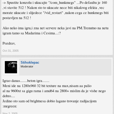
-> Spustite konzolu i ukucajte "/com_hunkmegs" ...Po defaultu je 160
,vi stavite 512 ! Nakon sto to ukucate nece biti nikakvog efekta ,vec
morate ukucate i slijedece "/vid_restart" ,nakon cega ce hunkmegs biti
postavljen na 512 !
Ako neko ima igru,i zna net servere neka javi na PM.Trenutno na netu
igram tamo sa Madarima i Cesima...:?
Pozdrav,
Oct 31, 2005
Stihoklepac
Moderator
Igrao danas.......beton igra.......
Meni ide na 1280x960 32 bit texture na max,nisam aa palio
al na 9600xt sa gigu rama i amd64 na 2800+ mislim da je vishe nego
dobro....
Jedino sto sam od brightnesa dobio lagano trovanje radijacijom
:mrgreen:
Nov 2, 2005