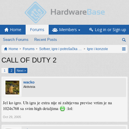
Home
Forums
Members
Log in or Sign up
Search Forums
Recent Posts
Home
Forums
Softver, igre i potrošačka elektronika
Igre i konzole
CALL OF DUTY 2
1
2
Next >
wacko
Aktivista
Jel ko igro. Uh igra je extra nije ni zahtjevna previse vrtim je na
1024x768 sa svim high detaljima
:lol:
Oct 29, 2005