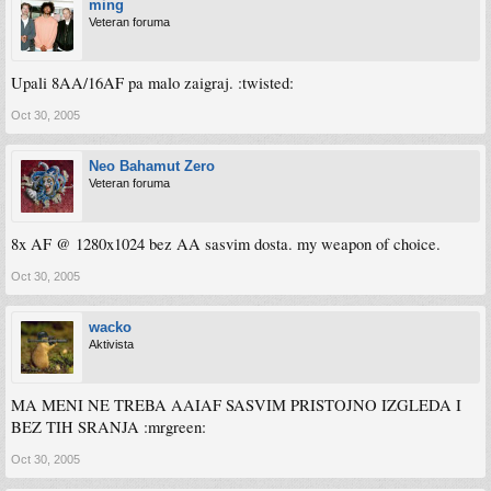
ming
Veteran foruma
Upali 8AA/16AF pa malo zaigraj. :twisted:
Oct 30, 2005
Neo Bahamut Zero
Veteran foruma
8x AF @ 1280x1024 bez AA sasvim dosta. my weapon of choice.
Oct 30, 2005
wacko
Aktivista
MA MENI NE TREBA AAIAF SASVIM PRISTOJNO IZGLEDA I
BEZ TIH SRANJA :mrgreen:
Oct 30, 2005