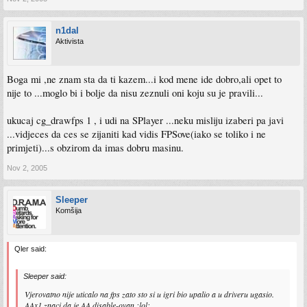
n1dal
Aktivista
Boga mi ,ne znam sta da ti kazem...i kod mene ide dobro,ali opet to
nije to ...moglo bi i bolje da nisu zeznuli oni koju su je pravili...
ukucaj cg_drawfps 1 , i udi na SPlayer ...neku misliju izaberi pa javi
...vidjeces da ces se zijaniti kad vidis FPSove(iako se toliko i ne
primjeti)...s obzirom da imas dobru masinu.
Nov 2, 2005
Sleeper
Komšija
Qler said:
Sleeper said:
Vjerovatno nije uticalo na fps zato sto si u igri bio upalio a u driveru ugasio.
AAx1 znaci da je AA disable-ovan :lol: