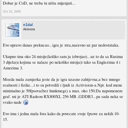
Dobar je CoD, ne treba tu ništa mijenjati...
Oct 31, 2005
n1dal
Aktivista
Evo upravo danas prekucao...igra je xtra,naravno uz par nedostataka.
Ukupno ima oko 24 misije(koliko sam ja izbrojao)...uz to da sa Rusima
3 dijela(u kojima se nalaze po nekoliko misija)i tako sa Englezima 4 i
Amerima 3.
Mozda mala zamjerka jeste da je igra uzasno zahtjevna,a bez mnogo
realnosti i fizike...i to su potvrdili i ljudi iz Activision-a.Npr. kod mene
minimalno je 50fpsova(bez hunkmegs) a max. oko 150.Da napomenem
graf. mi je ATI Radeon RX800XL 256 MB ,GDDR3...pa sada neka se
svako nade
Evo ima i jedna mala fora kako da povecate svoje fpsove za nekih 10-
15.