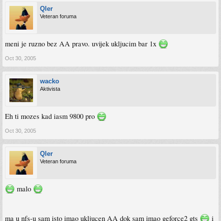
Qler
Veteran foruma
meni je ruzno bez AA pravo. uvijek ukljucim bar 1x
Oct 30, 2005
wacko
Aktivista
Eh ti mozes kad iasm 9800 pro
Oct 30, 2005
Qler
Veteran foruma
malo
ma u nfs-u sam isto imao ukljucen AA dok sam imao geforce2 gts
i