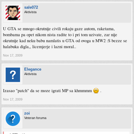
sale072
Aktivista
U GTA se mnogo okrutnije civili rokaju gaze autom, raketama,
bombama pa opet nikom nista radite to i pri tom uzivate, zar nije
okrutnije kad neku babu namlatis u GTA od ovoga u MW2 :S bezze se
halabuka digla,, licemjerje i lazni moral..
Nov 17, 2009
Elegance
Aktivista
Izasao "patch" da se moze igrati MP sa khmmmm
.
Nov 17, 2009
zoi
Veteran foruma