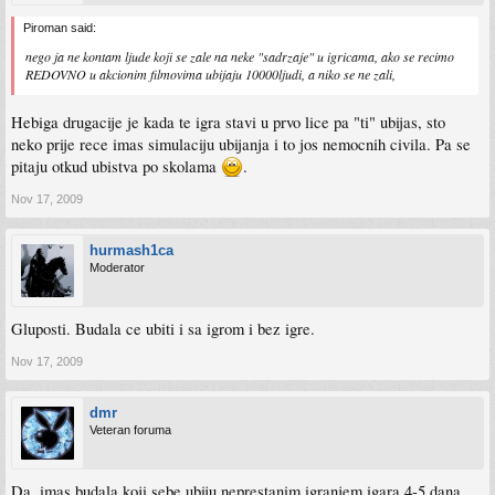
Piroman said:
nego ja ne kontam ljude koji se zale na neke "sadrzaje" u igricama, ako se recimo
REDOVNO u akcionim filmovima ubijaju 10000ljudi, a niko se ne zali,
Hebiga drugacije je kada te igra stavi u prvo lice pa "ti" ubijas, sto
neko prije rece imas simulaciju ubijanja i to jos nemocnih civila. Pa se
pitaju otkud ubistva po skolama
.
Nov 17, 2009
hurmash1ca
Moderator
Gluposti. Budala ce ubiti i sa igrom i bez igre.
Nov 17, 2009
dmr
Veteran foruma
Da, imas budala koji sebe ubiju neprestanim igranjem igara 4-5 dana