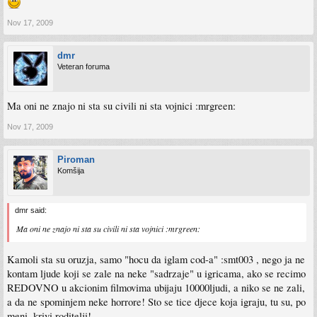
Nov 17, 2009
dmr
Veteran foruma
Ma oni ne znajo ni sta su civili ni sta vojnici :mrgreen:
Nov 17, 2009
Piroman
Komšija
dmr said:
Ma oni ne znajo ni sta su civili ni sta vojnici :mrgreen:
Kamoli sta su oruzja, samo "hocu da iglam cod-a" :smt003 , nego ja ne
kontam ljude koji se zale na neke "sadrzaje" u igricama, ako se recimo
REDOVNO u akcionim filmovima ubijaju 10000ljudi, a niko se ne zali,
a da ne spominjem neke horrore! Sto se tice djece koja igraju, tu su, po
meni, krivi roditelji!