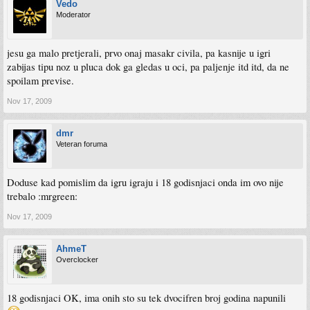
Vedo
Moderator
jesu ga malo pretjerali, prvo onaj masakr civila, pa kasnije u igri
zabijas tipu noz u pluca dok ga gledas u oci, pa paljenje itd itd, da ne
spoilam previse.
Nov 17, 2009
dmr
Veteran foruma
Doduse kad pomislim da igru igraju i 18 godisnjaci onda im ovo nije
trebalo :mrgreen:
Nov 17, 2009
AhmeT
Overclocker
18 godisnjaci OK, ima onih sto su tek dvocifren broj godina napunili