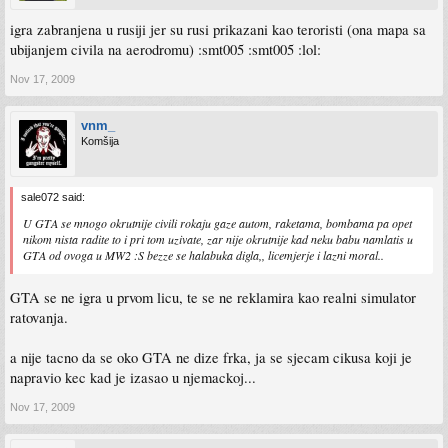
igra zabranjena u rusiji jer su rusi prikazani kao teroristi (ona mapa sa
ubijanjem civila na aerodromu) :smt005 :smt005 :lol:
Nov 17, 2009
vnm_
Komšija
sale072 said:
U GTA se mnogo okrutnije civili rokaju gaze autom, raketama, bombama pa opet
nikom nista radite to i pri tom uzivate, zar nije okrutnije kad neku babu namlatis u
GTA od ovoga u MW2 :S bezze se halabuka digla,, licemjerje i lazni moral..
GTA se ne igra u prvom licu, te se ne reklamira kao realni simulator
ratovanja.
a nije tacno da se oko GTA ne dize frka, ja se sjecam cikusa koji je
napravio kec kad je izasao u njemackoj...
Nov 17, 2009