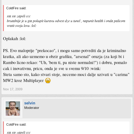
ColdFire said:
sta ste zapeli ccc
brutalnije je u gta pokupit kuravu odvest dze u tunel , napunit health i onda palicom
vratit svoju lovu :lol:
Oplakah :lol:
PS. Evo maloprije "prekocao", i mogu samo potvrditi da je kriminalno
kratka, ali ako uzmemo u obzir grafiku, "arsenal" oruzja (za koji bi i
Rambo licno rekao: "Uh, 'bem ti, pa niste normalni!") i dobru, pomalo
cak i inovativnu, pricu, onda je sve u svemu 9/10 :wink:
Steta samo sto, kako stvari stoje, necemo moci dalje uzivati u "carima"
MW2 kroz Multiplayer
Nov 17, 2009
selvin
Moderator
ColdFire said:
sta ste zapeli ccc