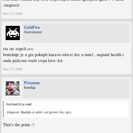
:mrgreen:
Nov 17, 2009
ColdFire
Overclocker
sta ste zapeli ccc
brutalnije je u gta pokupit kuravu odvest dze u tunel , napunit health i
onda palicom vratit svoju lovu :lol:
Nov 17, 2009
Piroman
Komšija
hurmash1ca said:
Gluposti. Budala ce ubiti i sa igrom i bez igre.
That's the point :!: