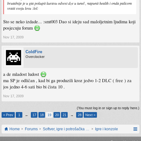
brutalnije je u gta pokupit kuravu odvest dze u tunel , napunit health i onda palicom
vratit svoju lovu :lol:
Sto se neko izdade... :smt003 Dao si ideju sad maloljetnim ljudima koji
posjecuju forum
Nov 17, 2009
ColdFire
Overclocker
a de mladost ludost
ma SP je odličan , kad bi ga produzili kroz jedvo 1-2 DLC ( free ) za
jos jedno 4-6 sati bio bi čista 10 .
Nov 17, 2009
(You must log in or sign up to reply here.)
< Prev
1
←
17
18
19
20
21
→
28
Next >
Home
Forums
Softver, igre i potrošačka elektronika
Igre i konzole