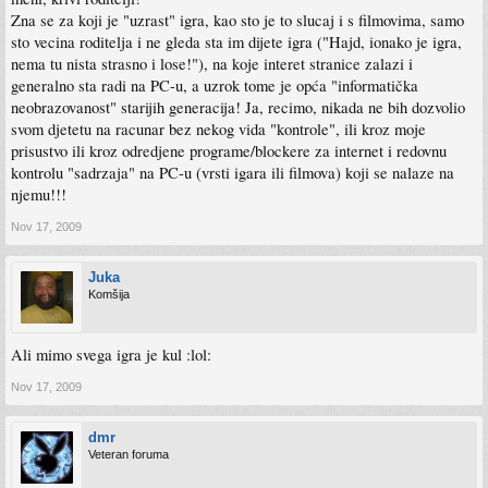
Zna se za koji je "uzrast" igra, kao sto je to slucaj i s filmovima, samo
sto vecina roditelja i ne gleda sta im dijete igra ("Hajd, ionako je igra,
nema tu nista strasno i lose!"), na koje interet stranice zalazi i
generalno sta radi na PC-u, a uzrok tome je opća "informatička
neobrazovanost" starijih generacija! Ja, recimo, nikada ne bih dozvolio
svom djetetu na racunar bez nekog vida "kontrole", ili kroz moje
prisustvo ili kroz odredjene programe/blockere za internet i redovnu
kontrolu "sadrzaja" na PC-u (vrsti igara ili filmova) koji se nalaze na
njemu!!!
Nov 17, 2009
Juka
Komšija
Ali mimo svega igra je kul :lol:
Nov 17, 2009
dmr
Veteran foruma