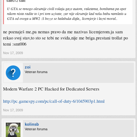
sale072 said:
U GTA se mnogo okrutnije civili rokaju gaze autom, raketama, bombama pa opet
nikom nista radite to i pri tom uzivate, zar nije okrutnije kad neku babu namlatis u
GTA od ovoga u MW2 :S bezze se halabuka digla,, licemjerje i lazni moral..
ne poznaješ me,pa nemas pravo da me nazivas licemjerom.ja sam
rekao svoj stav,to sto se tebi ne sviđa,nije me briga.prestani trollat po
temi :smt006
Nov 17, 2009
zoi
Veteran foruma
Modern Warfare 2 PC Hacked for Dedicated Servers
http://pc.gamespy.com/pc/call-of-duty-6/1045903p1.html
Nov 17, 2009
kolinsb
Veteran foruma