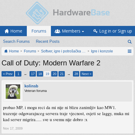
Home
Forums
Members
Log in or Sign up
Search Forums
Recent Posts
Home
Forums
Softver, igre i potrošačka elektronika
Igre i konzole
Call of Duty: Modern Warfare 2
< Prev
1
←
17
18
19
20
21
→
28
Next >
kolinsb
Veteran foruma
probao MP, i mogu reci da mi nije ni blizu zanimljiv kao MW1.
trazenje odgovarajuceg servera traje vjecnost, osjeti se laggy, muka mi
kad server migrira..... sve u svemu nije dobro :x
Nov 17, 2009