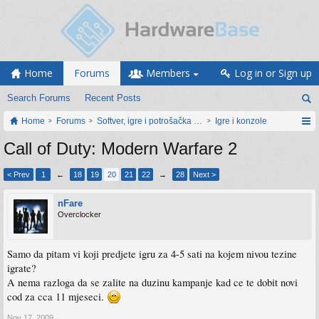
Home
Forums
Members
Log in or Sign up
Search Forums
Recent Posts
Home
Forums
Softver, igre i potrošačka elektronika
Igre i konzole
Call of Duty: Modern Warfare 2
< Prev
1
←
18
19
20
21
22
→
28
Next >
nFare
Overclocker
Samo da pitam vi koji predjete igru za 4-5 sati na kojem nivou tezine
igrate?
A nema razloga da se zalite na duzinu kampanje kad ce te dobit novi
cod za cca 11 mjeseci.
Nov 17, 2009