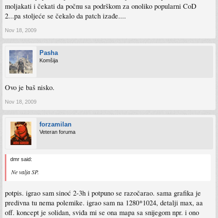
moljakati i čekati da počnu sa podrškom za onoliko popularni CoD
2...pa stoljeće se čekalo da patch izađe....
Nov 18, 2009
Pasha
Komšija
Ovo je baš nisko.
Nov 18, 2009
forzamilan
Veteran foruma
dmr said:
Ne valja SP.
potpis. igrao sam sinoć 2-3h i potpuno se razočarao. sama grafika je
predivna tu nema polemike. igrao sam na 1280*1024, detalji max, aa
off. koncept je solidan, sviđa mi se ona mapa sa snijegom npr. i ono