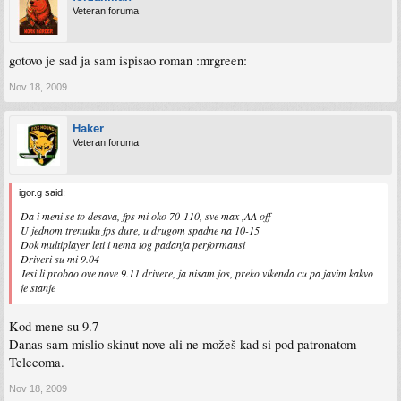
Veteran foruma
gotovo je sad ja sam ispisao roman :mrgreen:
Nov 18, 2009
Haker
Veteran foruma
igor.g said:
Da i meni se to desava, fps mi oko 70-110, sve max ,AA off
U jednom trenutku fps dure, u drugom spadne na 10-15
Dok multiplayer leti i nema tog padanja performansi
Driveri su mi 9.04
Jesi li probao ove nove 9.11 drivere, ja nisam jos, preko vikenda cu pa javim kakvo
je stanje
Kod mene su 9.7
Danas sam mislio skinut nove ali ne možeš kad si pod patronatom
Telecoma.
Nov 18, 2009