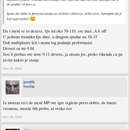
do grafike i li porc-a.
Igrao da vidim tu famoznu misiju sa civilima i dobra je, nešto novo. Sumnjam da je
koji uspo pobjeć
Da i meni se to desava, fps mi oko 70-110, sve max ,AA off
U jednom trenutku fps dure, u drugom spadne na 10-15
Dok multiplayer leti i nema tog padanja performansi
Driveri su mi 9.04
Jesi li probao ove nove 9.11 drivere, ja nisam jos, preko vikenda cu pa
javim kakvo je stanje
Nov 18, 2009
jeretik
Komšija
Ja moram reći da meni MP ove igre izgleda pravo dobro, da imam
vremena, mozda bih probo, al ovako eee
Nov 18, 2009