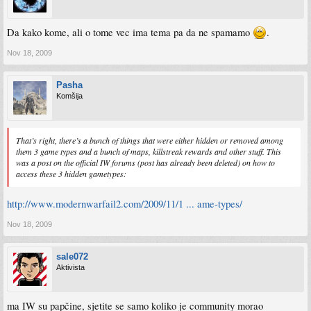
Da kako kome, ali o tome vec ima tema pa da ne spamamo
.
Nov 18, 2009
Pasha
Komšija
That’s right, there’s a bunch of things that were either hidden or removed among
them 3 game types and a bunch of maps, killstreak rewards and other stuff. This
was a post on the official IW forums (post has already been deleted) on how to
access these 3 hidden gametypes:
http://www.modernwarfail2.com/2009/11/1 ... ame-types/
Nov 18, 2009
sale072
Aktivista
ma IW su papčine, sjetite se samo koliko je community morao