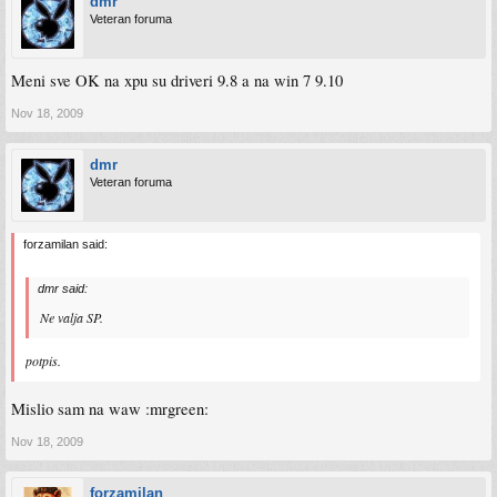
dmr
Veteran foruma
Meni sve OK na xpu su driveri 9.8 a na win 7 9.10
Nov 18, 2009
dmr
Veteran foruma
forzamilan said:
dmr said:
Ne valja SP.
potpis.
Mislio sam na waw :mrgreen:
Nov 18, 2009
forzamilan