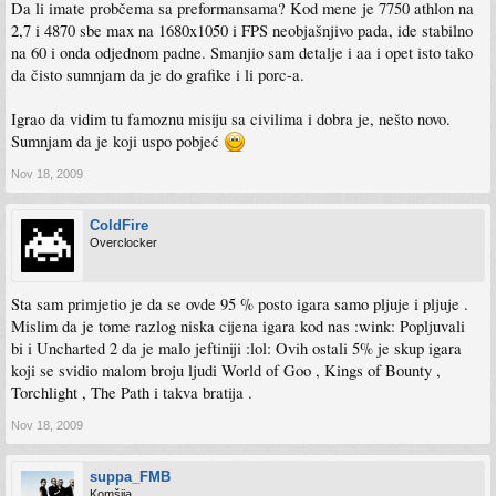
Da li imate probčema sa preformansama? Kod mene je 7750 athlon na
2,7 i 4870 sbe max na 1680x1050 i FPS neobjašnjivo pada, ide stabilno
na 60 i onda odjednom padne. Smanjio sam detalje i aa i opet isto tako
da čisto sumnjam da je do grafike i li porc-a.
Igrao da vidim tu famoznu misiju sa civilima i dobra je, nešto novo.
Sumnjam da je koji uspo pobjeć
Nov 18, 2009
ColdFire
Overclocker
Sta sam primjetio je da se ovde 95 % posto igara samo pljuje i pljuje .
Mislim da je tome razlog niska cijena igara kod nas :wink: Popljuvali
bi i Uncharted 2 da je malo jeftiniji :lol: Ovih ostali 5% je skup igara
koji se svidio malom broju ljudi World of Goo , Kings of Bounty ,
Torchlight , The Path i takva bratija .
Nov 18, 2009
suppa_FMB
Komšija