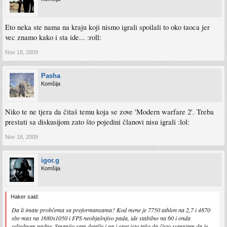
Eto neka ste nama na kraju koji nismo igrali spoilali to oko taoca jer
vec znamo kako i sta ide... :roll:
Nov 18, 2009
Pasha
Komšija
Niko te ne tjera da čitaš temu koja se zove 'Modern warfare 2'. Treba
prestati sa diskusijom zato što pojedini članovi nisu igrali :lol:
Nov 18, 2009
igor.g
Komšija
Haker said:
Da li imate probčema sa preformansama? Kod mene je 7750 athlon na 2,7 i 4870
sbe max na 1680x1050 i FPS neobjašnjivo pada, ide stabilno na 60 i onda
odjednom padne. Smanjio sam detalje i aa i opet isto tako da čisto sumnjam da je