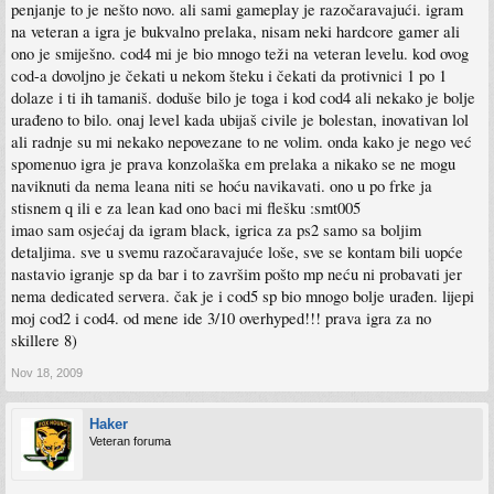
penjanje to je nešto novo. ali sami gameplay je razočaravajući. igram
na veteran a igra je bukvalno prelaka, nisam neki hardcore gamer ali
ono je smiješno. cod4 mi je bio mnogo teži na veteran levelu. kod ovog
cod-a dovoljno je čekati u nekom šteku i čekati da protivnici 1 po 1
dolaze i ti ih tamaniš. doduše bilo je toga i kod cod4 ali nekako je bolje
urađeno to bilo. onaj level kada ubijaš civile je bolestan, inovativan lol
ali radnje su mi nekako nepovezane to ne volim. onda kako je nego već
spomenuo igra je prava konzolaška em prelaka a nikako se ne mogu
naviknuti da nema leana niti se hoću navikavati. ono u po frke ja
stisnem q ili e za lean kad ono baci mi flešku :smt005
imao sam osjećaj da igram black, igrica za ps2 samo sa boljim
detaljima. sve u svemu razočaravajuće loše, sve se kontam bili uopće
nastavio igranje sp da bar i to završim pošto mp neću ni probavati jer
nema dedicated servera. čak je i cod5 sp bio mnogo bolje urađen. lijepi
moj cod2 i cod4. od mene ide 3/10 overhyped!!! prava igra za no
skillere 8)
Nov 18, 2009
Haker
Veteran foruma