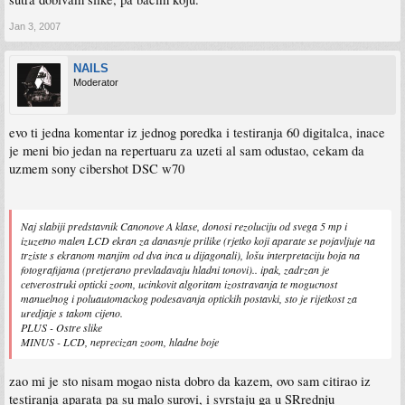
Jan 3, 2007
NAILS
Moderator
evo ti jedna komentar iz jednog poredka i testiranja 60 digitalca, inace
je meni bio jedan na repertuaru za uzeti al sam odustao, cekam da
uzmem sony cibershot DSC w70
Naj slabiji predstavnik Canonove A klase, donosi rezoluciju od svega 5 mp i
izuzetno malen LCD ekran za danasnje prilike (rjetko koji aparate se pojavljuje na
trziste s ekranom manjim od dva inca u dijagonali), lošu interpretaciju boja na
fotografijama (pretjerano prevladavaju hladni tonovi).. ipak, zadrzan je
cetverostruki opticki zoom, ucinkovit algoritam izostravanja te mogucnost
manuelnog i poluautomackog podesavanja optickih postavki, sto je rijetkost za
uredjaje s takom cijeno.
PLUS - Ostre slike
MINUS - LCD, neprecizan zoom, hladne boje
zao mi je sto nisam mogao nista dobro da kazem, ovo sam citirao iz
testiranja aparata pa su malo surovi, i svrstaju ga u SRrednju