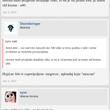
moram malo pregledat detaljnije slike, to mi je od jarana fotić ja imam
old kramu - a60.
Jan 3, 2007
Stormbringer
Aktivista
syss said:
beton fotić... evo sad smo ispucali oko 500 slika za novu godinu s njim i nema
problema sa mračnim prostorijama.
moram malo pregledat detaljnije slike, to mi je od jarana fotić ja imam old kramu -
a60.
Hajd,ne bilo ti zapovijedjeno :mrgreen:, uplouduj koju "mracnu"
Jan 3, 2007
syss
Veteran foruma
sutra dobivam slike, pa bacim koju.