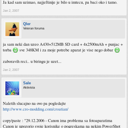
Ja kad sam uzimao, najjeftinije je bilo u imtecu, pa baci oko i tamo.
Jan 2, 2007
Qler
Veteran foruma
ja sam neki dan uzeo A430+512MB SD card + 4x2500mAh + punjac +
torba
sve 348KM i za moje potrebe aparat je vise nego dobar
zaboravih reci.. u biringu je uzet...
Jan 2, 2007
Sale
Aktivista
Naletih slucajno na ovo pa pogledajte
http://www.cro-modding.com/croatian/
copy/paste : "29.12.2006 - Canon ima problema sa fotoaparatima
Canon je upozorio svoje korisnike o pogreskama na nekim PowerShot