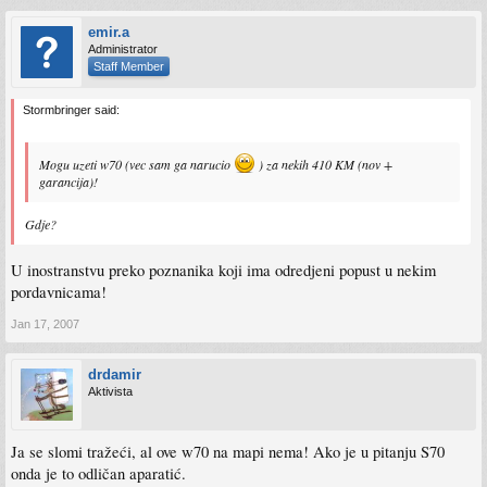
emir.a
Administrator
Staff Member
Stormbringer said:
Mogu uzeti w70 (vec sam ga narucio
) za nekih 410 KM (nov +
garancija)!
Gdje?
U inostranstvu preko poznanika koji ima odredjeni popust u nekim
pordavnicama!
Jan 17, 2007
drdamir
Aktivista
Ja se slomi tražeći, al ove w70 na mapi nema! Ako je u pitanju S70
onda je to odličan aparatić.