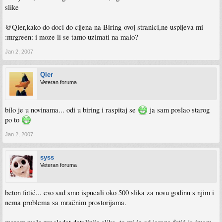
slike
@Qler,kako do doci do cijena na Biring-ovoj stranici,ne uspijeva mi
:mrgreen: i moze li se tamo uzimati na malo?
Jan 2, 2007
Qler
Veteran foruma
bilo je u novinama... odi u biring i raspitaj se
ja sam poslao starog
po to
Jan 2, 2007
syss
Veteran foruma
beton fotić... evo sad smo ispucali oko 500 slika za novu godinu s njim i
nema problema sa mračnim prostorijama.