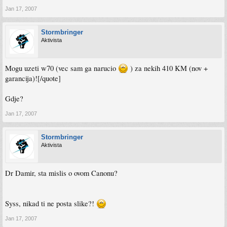
ž
Jan 17, 2007
eeeeeeeee, toliko sam uzaludno trazio zaj model da sam odustao... w50 kosta nekih
500 KM sto je strahota previse, sad skontaj koliko moze kostat w70
Stormbringer
Aktivista
Mogu uzeti w70 (vec sam ga narucio
) za nekih 410 KM (nov +
garancija)![/quote]
Gdje?
Jan 17, 2007
Stormbringer
Aktivista
Dr Damir, sta mislis o ovom Canonu?
Syss, nikad ti ne posta slike?!
Jan 17, 2007