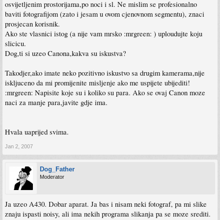
osvijetljenim prostorijama,po noci i sl. Ne mislim se profesionalno
baviti fotografijom (zato i jesam u ovom cjenovnom segmentu), znaci
prosjecan korisnik.
Ako ste vlasnici istog (a nije vam mrsko :mrgreen: ) uploudujte koju
slicicu.
Dog,ti si uzeo Canona,kakva su iskustva?
Takodjer,ako imate neko pozitivno iskustvo sa drugim kamerama,nije
iskljuceno da mi promijenite misljenje ako me uspijete ubijediti!
:mrgreen: Napisite koje su i koliko su para. Ako se ovaj Canon moze
naci za manje para,javite gdje ima.
Hvala uaprijed svima.
Jan 2, 2007
Dog_Father
Moderator
Ja uzeo A430. Dobar aparat. Ja bas i nisam neki fotograf, pa mi slike
znaju ispasti noisy, ali ima nekih programa slikanja pa se moze srediti.