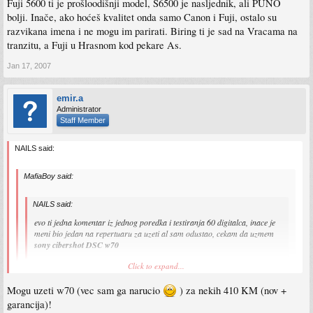
Fuji 5600 ti je prošloodišnji model, S6500 je nasljednik, ali PUNO
bolji. Inače, ako hoćeš kvalitet onda samo Canon i Fuji, ostalo su
razvikana imena i ne mogu im parirati. Biring ti je sad na Vracama na
tranzitu, a Fuji u Hrasnom kod pekare As.
Jan 17, 2007
emir.a
Administrator
Staff Member
NAILS said:
MafiaBoy said:
NAILS said:
evo ti jedna komentar iz jednog poredka i testiranja 60 digitalca, inace je
meni bio jedan na repertuaru za uzeti al sam odustao, cekam da uzmem
sony cibershot DSC w70
Click to expand...
Jeli mozda zna neko cijenu ovog fotoaparta u BiH?
Mogu uzeti w70 (vec sam ga narucio
) za nekih 410 KM (nov +
Click to expand...
tks
garancija)!