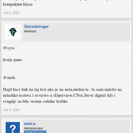
kompaktnu klasu
Jan 4, 2007
Stormbringer
Aktivista
@syss
hvala puno
@nails
Hajd baci link na taj test ako je na netu,molim te. Ja sam naletio na
nekoliko testova i reviews-a (Dpreview,CNet,Steve digital itd) i
svugdje su bile veoma solidne kritike.
Jan 4, 2007
emir.a
Administrator
Staff Member