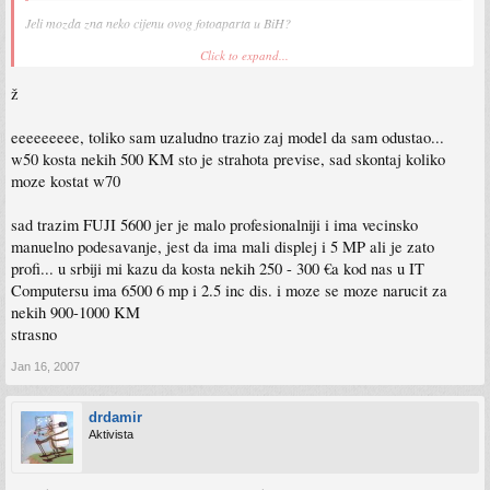
Jeli mozda zna neko cijenu ovog fotoaparta u BiH?
Click to expand...
tks
ž
eeeeeeeee, toliko sam uzaludno trazio zaj model da sam odustao...
w50 kosta nekih 500 KM sto je strahota previse, sad skontaj koliko
moze kostat w70
sad trazim FUJI 5600 jer je malo profesionalniji i ima vecinsko
manuelno podesavanje, jest da ima mali displej i 5 MP ali je zato
profi... u srbiji mi kazu da kosta nekih 250 - 300 €a kod nas u IT
Computersu ima 6500 6 mp i 2.5 inc dis. i moze se moze narucit za
nekih 900-1000 KM
strasno
Jan 16, 2007
drdamir
Aktivista