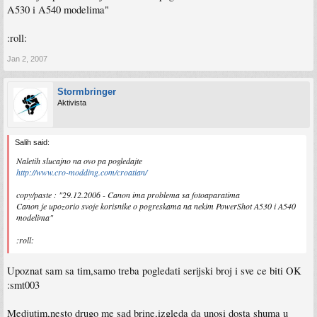
A530 i A540 modelima"
:roll:
Jan 2, 2007
Stormbringer
Aktivista
Salih said:
Naletih slucajno na ovo pa pogledajte
http://www.cro-modding.com/croatian/
copy/paste : "29.12.2006 - Canon ima problema sa fotoaparatima
Canon je upozorio svoje korisnike o pogreskama na nekim PowerShot A530 i A540
modelima"
:roll:
Upoznat sam sa tim,samo treba pogledati serijski broj i sve ce biti OK
:smt003
Medjutim,nesto drugo me sad brine,izgleda da unosi dosta shuma u