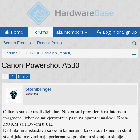
Home
Forums
Members
Log in or Sign up
Search Forums
Recent Posts
Forums
...
TV, Hi-Fi, telefoni, tableti, satovi, IoT oprema
Canon Powershot A530
1
2
Next >
Stormbringer
Aktivista
Odlucio sam se uzeti digitalac. Nakon sati provedenih na internetu
:mrgreen: , izbor ce najvjerovatnije pasti na aparat u naslovu. Kosta
350 KM sa PDV-om u UE.
Da li iko ima iskustava sa ovom kamerom i kakva su? Izmedju ostalih
stvari jako me zanimaju performanse po pitanju slikanja u slabije