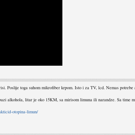
si. Poslije toga suhom mikrofiber krpom. Isto i za TV, lcd. Nemas potrebe
i alkohola, litar je oko 15KM, sa mirisom limuna ili narandze. Sa time moze
kticid-otopina-limun/