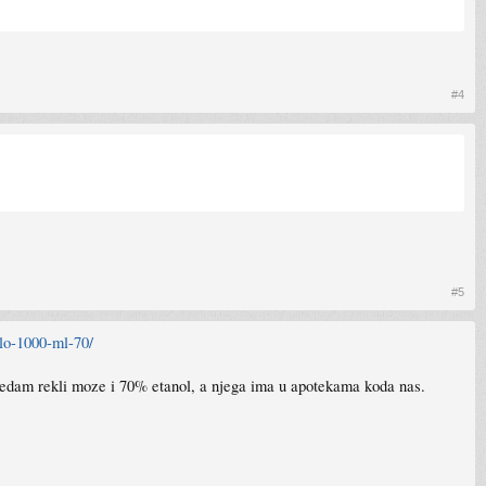
#4
#5
tilo-1000-ml-70/
ledam rekli moze i 70% etanol, a njega ima u apotekama koda nas.