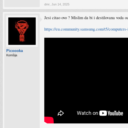
dmr
,
Jun 14, 2025
Jesi citao ovo ? Mislim da bi i destilovana voda o
https://eu.community.samsung.com/t5/computers-i
Picoooka
Komšija