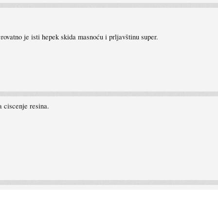
erovatno je isti hepek skida masnoću i prljavštinu super.
 ciscenje resina.