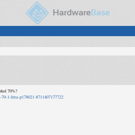
kohol 70%?
ol-70-1-litra-p178021-8711407177722