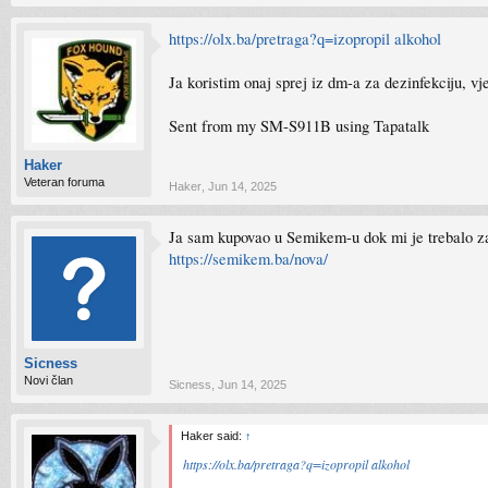
https://olx.ba/pretraga?q=izopropil alkohol
Ja koristim onaj sprej iz dm-a za dezinfekciju, vj
Sent from my SM-S911B using Tapatalk
Haker
Veteran foruma
Haker
,
Jun 14, 2025
Ja sam kupovao u Semikem-u dok mi je trebalo za
https://semikem.ba/nova/
Sicness
Novi član
Sicness
,
Jun 14, 2025
Haker said:
↑
https://olx.ba/pretraga?q=izopropil alkohol