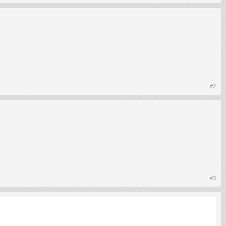
#2
#3