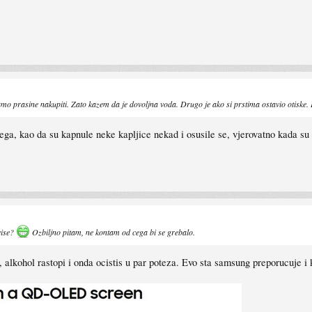
amo prasine nakupiti. Zato kazem da je dovoljna voda. Drugo je ako si prstima ostavio otiske.
a, kao da su kapnule neke kapljice nekad i osusile se, vjerovatno kada su m
vise?
Ozbiljno pitam, ne kontam od cega bi se grebalo.
ka, alkohol rastopi i onda ocistis u par poteza. Evo sta samsung preporucuje 