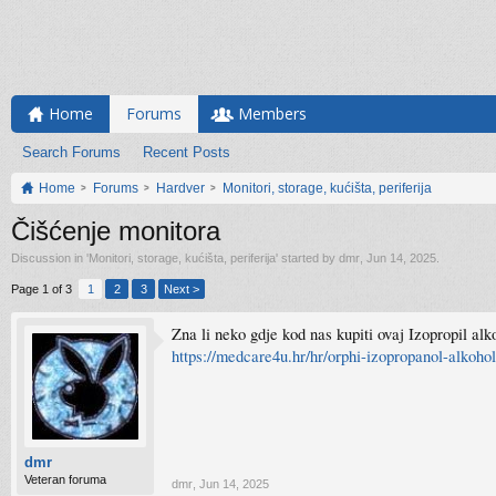
Home
Forums
Members
Search Forums
Recent Posts
Home
Forums
Hardver
Monitori, storage, kućišta, periferija
Čišćenje monitora
Discussion in '
Monitori, storage, kućišta, periferija
' started by
dmr
,
Jun 14, 2025
.
Page 1 of 3
1
2
3
Next >
Zna li neko gdje kod nas kupiti ovaj Izopropil al
https://medcare4u.hr/hr/orphi-izopropanol-alkoh
dmr
Veteran foruma
dmr
,
Jun 14, 2025