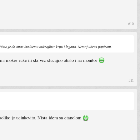
#10
 Bitno je da imas kvalitetnu mikrofiber krpu i lagano. Nemoj ubrus papirom.
i mokre ruke ili sta vec slucajno otislo i na monitor
#11
i koliko je ucinkovito. Nista idem sa etanolom