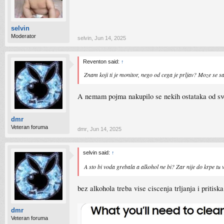
selvin
Moderator
selvin
,
Jun 14, 2025
Reventon said:
↑
Znam koji ti je monitor, nego od cega je prljav? Moze se s
A nemam pojma nakupilo se nekih ostataka od sveg
dmr
Veteran foruma
dmr
,
Jun 14, 2025
selvin said:
↑
A sto bi voda grebala a alkohol ne bi? Zar nije do krpe tu 
bez alkohola treba vise ciscenja trljanja i pritis
dmr
Veteran foruma