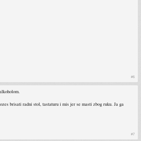
#6
 alkoholom.
s brisati radni stol, tastaturu i mis jer se masti zbog ruku. Ja ga
#7