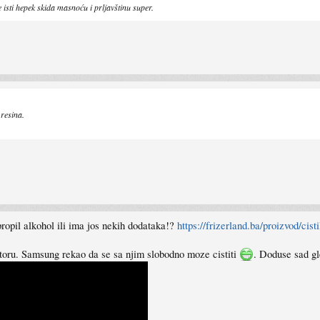
e isti hepek skida masnoću i prljavštinu super.
resina.
opropil alkohol ili ima jos nekih dodataka!?
https://frizerland.ba/proizvod/cis
oru. Samsung rekao da se sa njim slobodno moze cistiti
. Doduse sad g