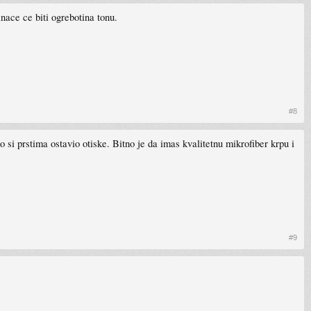
nace ce biti ogrebotina tonu.
#8
si prstima ostavio otiske. Bitno je da imas kvalitetnu mikrofiber krpu i
#9