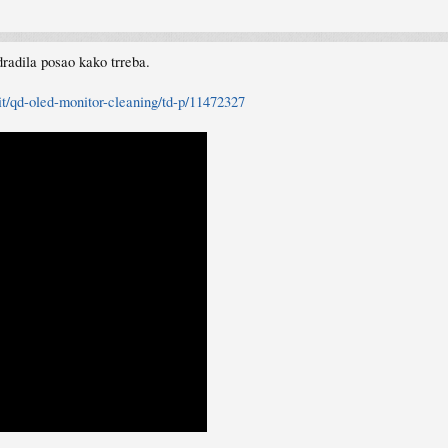
dradila posao kako trreba.
t/qd-oled-monitor-cleaning/td-p/11472327