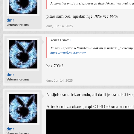
Ja koristim onaj sprej iz dm-a za dezinfekciju, vjerovatno j
pitao sam ove, nijedan nije 70% vec 99%
dmr
Veteran foruma
dmr
,
Jun 14, 2025
Sicness said:
↑
Ja sam kupovao u Semikem-u dok mi je trebalo za ciscenje 
https://semikem.ba/nova/
bas 70%?
dmr
Veteran foruma
dmr
,
Jun 14, 2025
Nadjoh ovo u frizerlendu, ali da li je ovo cisti iz
A treba mi za ciscenje qd OLED ekrana na monit
dmr
Veteran foruma