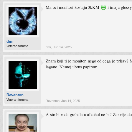
Ma ovi monitori kostaju 3kKM
i imaju glossy
dmr
Veteran foruma
dmr
,
Jun 14, 2025
Znam koji ti je monitor, nego od cega je prljav? 
lagano. Nemoj ubrus papirom.
Reventon
Veteran foruma
Reventon
,
Jun 14, 2025
A sto bi voda grebala a alkohol ne bi? Zar nije d