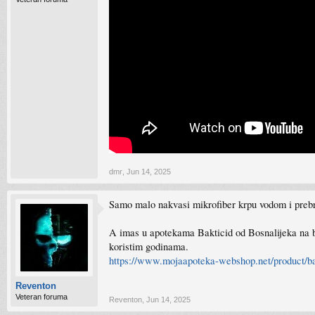
dmr
,
Jun 14, 2025
Samo malo nakvasi mikrofiber krpu vodom i prebri
A imas u apotekama Bakticid od Bosnalijeka na baz
koristim godinama.
https://www.mojaapoteka-webshop.net/product/ba
Reventon
Veteran foruma
Reventon
,
Jun 14, 2025