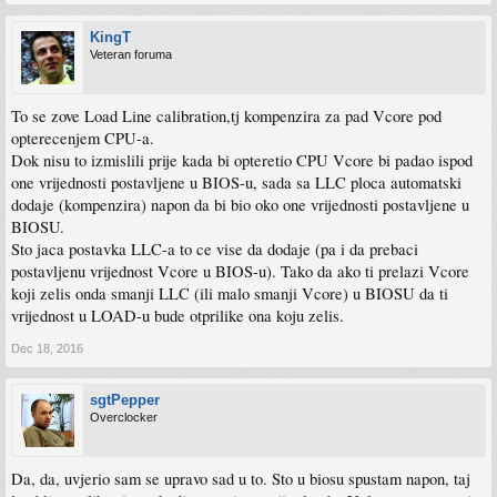
KingT
Veteran foruma
To se zove Load Line calibration,tj kompenzira za pad Vcore pod
opterecenjem CPU-a.
Dok nisu to izmislili prije kada bi opteretio CPU Vcore bi padao ispod
one vrijednosti postavljene u BIOS-u, sada sa LLC ploca automatski
dodaje (kompenzira) napon da bi bio oko one vrijednosti postavljene u
BIOSU.
Sto jaca postavka LLC-a to ce vise da dodaje (pa i da prebaci
postavljenu vrijednost Vcore u BIOS-u). Tako da ako ti prelazi Vcore
koji zelis onda smanji LLC (ili malo smanji Vcore) u BIOSU da ti
vrijednost u LOAD-u bude otprilike ona koju zelis.
Dec 18, 2016
sgtPepper
Overclocker
Da, da, uvjerio sam se upravo sad u to. Sto u biosu spustam napon, taj