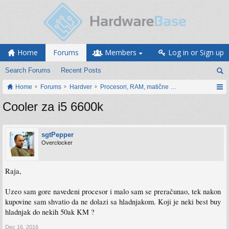
Home
Forums
Members
Log in or Sign up
Search Forums
Recent Posts
Home
Forums
Hardver
Procesori, RAM, matične ploče i grafičke karti
Cooler za i5 6600k
sgtPepper
Overclocker
Raja,
Uzeo sam gore navedeni procesor i malo sam se preračunao, tek nakon
kupovine sam shvatio da ne dolazi sa hladnjakom. Koji je neki best buy
hladnjak do nekih 50ak KM ?
Dec 16, 2016