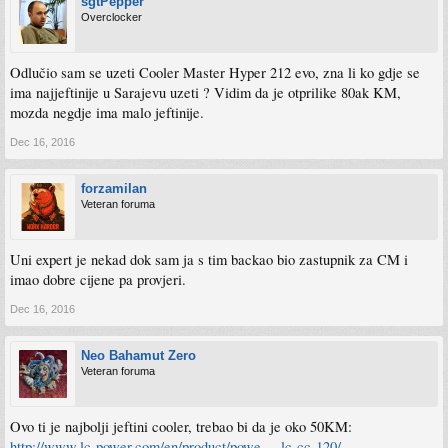
sgtPepper
Overclocker
Odlučio sam se uzeti Cooler Master Hyper 212 evo, zna li ko gdje se
ima najjeftinije u Sarajevu uzeti ? Vidim da je otprilike 80ak KM,
mozda negdje ima malo jeftinije.
Dec 16, 2016
forzamilan
Veteran foruma
Uni expert je nekad dok sam ja s tim backao bio zastupnik za CM i
imao dobre cijene pa provjeri.
Dec 16, 2016
Neo Bahamut Zero
Veteran foruma
Ovo ti je najbolji jeftini cooler, trebao bi da je oko 50KM:
http://www.lc-power.com/en/product/powe ... lc-cc-120/