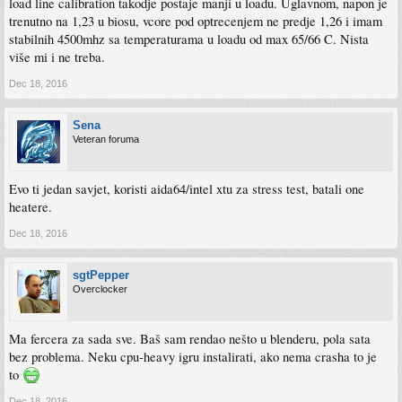
load line calibration takodje postaje manji u loadu. Uglavnom, napon je
trenutno na 1,23 u biosu, vcore pod optrecenjem ne predje 1,26 i imam
stabilnih 4500mhz sa temperaturama u loadu od max 65/66 C. Nista
više mi i ne treba.
Dec 18, 2016
Sena
Veteran foruma
Evo ti jedan savjet, koristi aida64/intel xtu za stress test, batali one
heatere.
Dec 18, 2016
sgtPepper
Overclocker
Ma fercera za sada sve. Baš sam rendao nešto u blenderu, pola sata
bez problema. Neku cpu-heavy igru instalirati, ako nema crasha to je
to
Dec 18, 2016