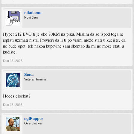
nikolamo
Novi član
Hyper 212 EVO ti je oko 70KM na piku. Mislim da se ispod toga ne
isplati uzimati ništa. Provjeri da li ti po visini može stati u kućište, da
ne bude opet: tek nakon kupovine sam skontao da mi ne može stati u
kućište.
Dec 16, 2016
Sena
Veteran foruma
Hoces clockat?
Dec 16, 2016
sgtPepper
Overclocker