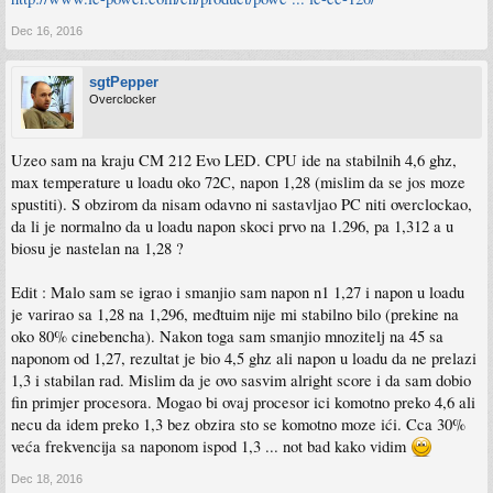
Dec 16, 2016
sgtPepper
Overclocker
Uzeo sam na kraju CM 212 Evo LED. CPU ide na stabilnih 4,6 ghz,
max temperature u loadu oko 72C, napon 1,28 (mislim da se jos moze
spustiti). S obzirom da nisam odavno ni sastavljao PC niti overclockao,
da li je normalno da u loadu napon skoci prvo na 1.296, pa 1,312 a u
biosu je nastelan na 1,28 ?
Edit : Malo sam se igrao i smanjio sam napon n1 1,27 i napon u loadu
je varirao sa 1,28 na 1,296, međtuim nije mi stabilno bilo (prekine na
oko 80% cinebencha). Nakon toga sam smanjio mnozitelj na 45 sa
naponom od 1,27, rezultat je bio 4,5 ghz ali napon u loadu da ne prelazi
1,3 i stabilan rad. Mislim da je ovo sasvim alright score i da sam dobio
fin primjer procesora. Mogao bi ovaj procesor ici komotno preko 4,6 ali
necu da idem preko 1,3 bez obzira sto se komotno moze ići. Cca 30%
veća frekvencija sa naponom ispod 1,3 ... not bad kako vidim
Dec 18, 2016