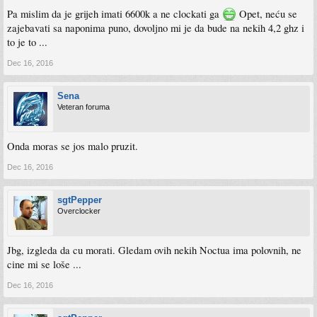
Pa mislim da je grijeh imati 6600k a ne clockati ga
Opet, neću se
zajebavati sa naponima puno, dovoljno mi je da bude na nekih 4,2 ghz i
to je to ...
Dec 16, 2016
Sena
Veteran foruma
Onda moras se jos malo pruzit.
Dec 16, 2016
sgtPepper
Overclocker
Jbg, izgleda da cu morati. Gledam ovih nekih Noctua ima polovnih, ne
cine mi se loše ...
Dec 16, 2016