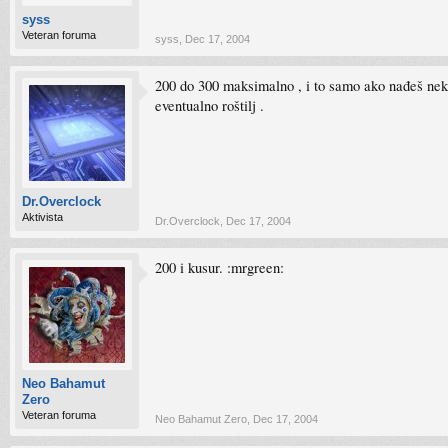
syss
Veteran foruma
syss
,
Dec 17, 2004
200 do 300 maksimalno , i to samo ako nađeš nek
eventualno roštilj .
Dr.Overclock
Aktivista
Dr.Overclock
,
Dec 17, 2004
200 i kusur. :mrgreen:
Neo Bahamut
Zero
Veteran foruma
Neo Bahamut Zero
,
Dec 17, 2004