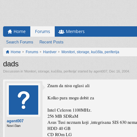
Home
Forums
Members
Search Forums
Recent Posts
Home
Forums
Hardver
Monitori, storage, kućišta, periferija
dads
Discussion in '
Monitori, storage, kućišta, periferija
' started by
agent007
,
Dec 16, 2004
.
Znam da nisu oglasi ali
Kolko para mogu dobit za
Intel Celeron 1100MHz.
256 MB SDRaM
agent007
Asus Tusi neznam koji ,integrisana SIS 630 ne
Novi član
HDD 40 GB
CD ROm LG