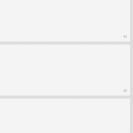
#1
#2