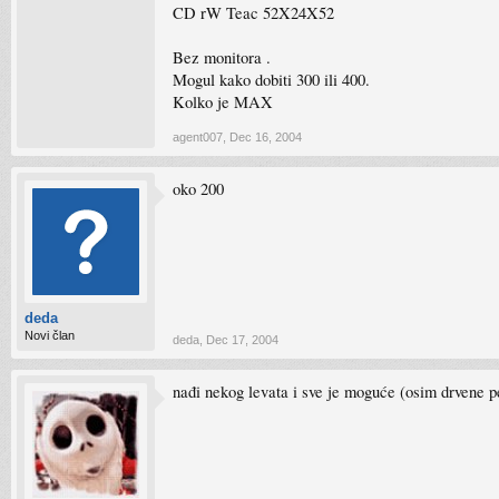
CD rW Teac 52X24X52
Bez monitora .
Mogul kako dobiti 300 ili 400.
Kolko je MAX
agent007
,
Dec 16, 2004
oko 200
deda
Novi član
deda
,
Dec 17, 2004
nađi nekog levata i sve je moguće (osim drvene pe