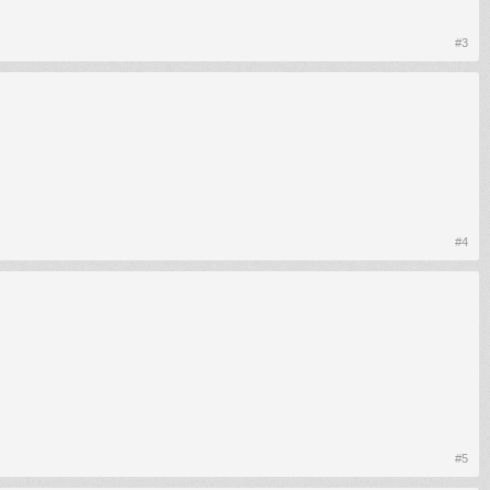
#3
#4
#5