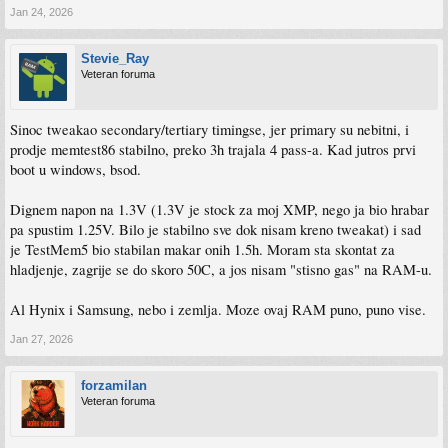
Jan 24, 2026
Stevie_Ray
Veteran foruma
Sinoc tweakao secondary/tertiary timingse, jer primary su nebitni, i
prodje memtest86 stabilno, preko 3h trajala 4 pass-a. Kad jutros prvi
boot u windows, bsod.
Dignem napon na 1.3V (1.3V je stock za moj XMP, nego ja bio hrabar
pa spustim 1.25V. Bilo je stabilno sve dok nisam kreno tweakat) i sad
je TestMem5 bio stabilan makar onih 1.5h. Moram sta skontat za
hladjenje, zagrije se do skoro 50C, a jos nisam "stisno gas" na RAM-u.
Al Hynix i Samsung, nebo i zemlja. Moze ovaj RAM puno, puno vise.
Jan 27, 2026
forzamilan
Veteran foruma