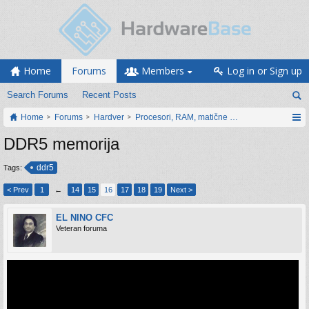
Home
Forums
Members
Log in or Sign up
Search Forums
Recent Posts
Home
Forums
Hardver
Procesori, RAM, matične ploče i grafičke karti
DDR5 memorija
ddr5
Tags:
< Prev
1
←
14
15
16
17
18
19
Next >
EL NINO CFC
Veteran foruma