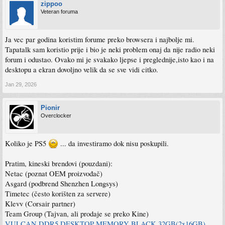
zippoo
Veteran foruma
Ja vec par godina koristim forume preko browsera i najbolje mi.
Tapatalk sam koristio prije i bio je neki problem onaj da nije radio neki
forum i odustao. Ovako mi je svakako ljepse i preglednije,isto kao i na
desktopu a ekran dovoljno velik da se sve vidi citko.
Jan 29, 2026
Pionir
Overclocker
Koliko je PS5
... da investiramo dok nisu poskupili.
Pratim, kineski brendovi (pouzdani):
Netac (poznat OEM proizvođač)
Asgard (podbrend Shenzhen Longsys)
Timetec (često korišten za servere)
Klevv (Corsair partner)
Team Group (Tajvan, ali prodaje se preko Kine)
VULCAN DDR5 DESKTOP MEMORY BLACK 32GB(2x16GB)