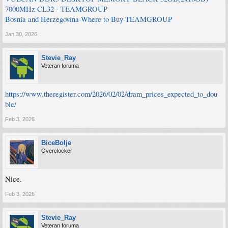
7000MHz CL32 - TEAMGROUP
Bosnia and Herzegovina-Where to Buy-TEAMGROUP
Jan 30, 2026
Stevie_Ray
Veteran foruma
https://www.theregister.com/2026/02/02/dram_prices_expected_to_dou
ble/
Feb 3, 2026
BiceBolje
Overclocker
Nice.
Feb 3, 2026
Stevie_Ray
Veteran foruma