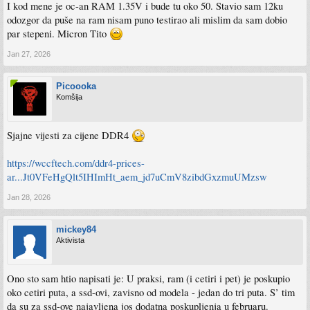
I kod mene je oc-an RAM 1.35V i bude tu oko 50. Stavio sam 12ku
odozgor da puše na ram nisam puno testirao ali mislim da sam dobio
par stepeni. Micron Tito
Jan 27, 2026
Picoooka
Komšija
Sjajne vijesti za cijene DDR4
https://wccftech.com/ddr4-prices-
ar...Jt0VFeHgQlt5IHImHt_aem_jd7uCmV8zibdGxzmuUMzsw
Jan 28, 2026
mickey84
Aktivista
Ono sto sam htio napisati je: U praksi, ram (i cetiri i pet) je poskupio
oko cetiri puta, a ssd-ovi, zavisno od modela - jedan do tri puta. S’ tim
da su za ssd-ove najavljena jos dodatna poskupljenja u februaru.