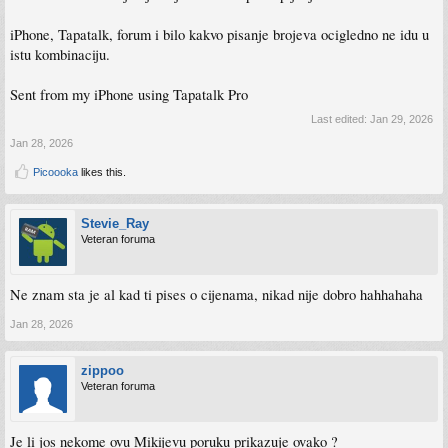
iPhone, Tapatalk, forum i bilo kakvo pisanje brojeva ocigledno ne idu u
istu kombinaciju.
Sent from my iPhone using Tapatalk Pro
Last edited:
Jan 29, 2026
Jan 28, 2026
Picoooka
likes this.
Stevie_Ray
Veteran foruma
Ne znam sta je al kad ti pises o cijenama, nikad nije dobro hahhahaha
Jan 28, 2026
zippoo
Veteran foruma
Je li jos nekome ovu Mikijevu poruku prikazuje ovako ?