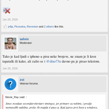
Jan 28, 2026
p4ja
,
Picoooka
,
Reventon
and
2 others
like this.
selvin
Moderator
Tako je kad ljudi s iphone-a pisu neke brojeve, ne znam je li kroz
tapatalk ili kako, ali zalio se i
@dino73n
davno pa je pisao tekstom.
Jan 28, 2026
zoi
Veteran foruma
Stevie_Ray said:
↑
Sinoc tweakao secondary/tertiary timingse, jer primary su nebitni, i prodje
memtest86 stabilno, preko 3h trajala 4 pass-a. Kad jutros prvi boot u windows,