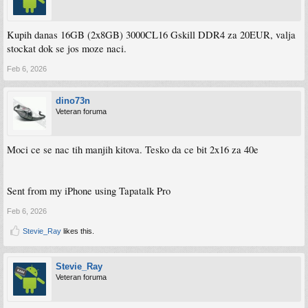
Kupih danas 16GB (2x8GB) 3000CL16 Gskill DDR4 za 20EUR, valja
stockat dok se jos moze naci.
Feb 6, 2026
dino73n
Veteran foruma
Moci ce se nac tih manjih kitova. Tesko da ce bit 2x16 za 40e
Sent from my iPhone using Tapatalk Pro
Feb 6, 2026
Stevie_Ray
likes this.
Stevie_Ray
Veteran foruma