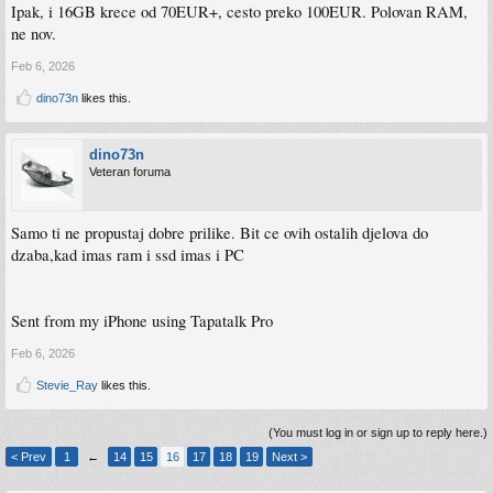
Ipak, i 16GB krece od 70EUR+, cesto preko 100EUR. Polovan RAM,
ne nov.
Feb 6, 2026
dino73n
likes this.
dino73n
Veteran foruma
Samo ti ne propustaj dobre prilike. Bit ce ovih ostalih djelova do
dzaba,kad imas ram i ssd imas i PC
Sent from my iPhone using Tapatalk Pro
Feb 6, 2026
Stevie_Ray
likes this.
(You must log in or sign up to reply here.)
< Prev
1
←
14
15
16
17
18
19
Next >