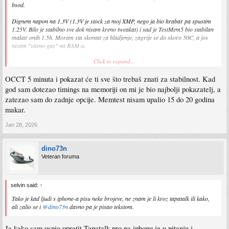
bsod.
Dignem napon na 1.3V (1.3V je stock za moj XMP, nego ja bio hrabar pa spustim
1.25V. Bilo je stabilno sve dok nisam kreno tweakat) i sad je TestMem5 bio stabilan
makar onih 1.5h. Moram sta skontat za hladjenje, zagrije se do skoro 50C, a jos
nisam "stisno gas" na RAM-u.
Click to expand...
Al Hynix i Samsung, nebo i zemlja. Moze ovaj RAM puno, puno vise.
OCCT 5 minuta i pokazat će ti sve što trebaš znati za stabilnost. Kad
god sam dotezao timings na memoriji on mi je bio najbolji pokazatelj, a
zatezao sam do zadnje opcije. Memtest nisam upalio 15 do 20 godina
makar.
Jan 28, 2026
dino73n
Veteran foruma
selvin said:
↑
Tako je kad ljudi s iphone-a pisu neke brojeve, ne znam je li kroz tapatalk ili kako,
ali zalio se i
@dino73n
davno pa je pisao tekstom.
Ja kako sam uspio upratit Tapatalk pro na iphonu je u pitanju i