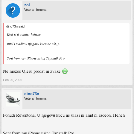
zoi
Veteran foruma
dino73n said:
↑
Koji si ti amater hehehe
Intel i nvidia u njegovu kucu ne ulaze.
Sent from my iPhone using Tapatalk Pro
Ne možeš Qleru prodat ni žvake
Feb 20, 2026
dino73n
Veteran foruma
Ponudi Reventona. U njegovu kucu ne ulazi ni amd ni radeon. Heheh
Sent from my iPhone using Tapatalk Pro