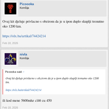
Picoooka
Komšija
Ovaj kit djeluje privlacno s obzirom da je u ipon duplo skuplji trenutno
oko 1200 km.
https://olx.ba/artikal/74424214
Feb 18, 2026
nivla
Komšija
Picoooka said:
↑
Ovaj kit djeluje privlacno s obzirom da je u ipon duplo skuplji trenutno oko 1200
km.
https://olx.ba/artikal/74424214
ili kod mene 5600mhz cl46 za 450
Feb 18, 2026