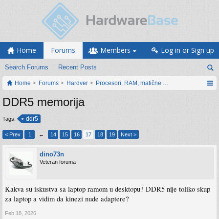
Home
Forums
Members
Log in or Sign up
Search Forums
Recent Posts
Home
Forums
Hardver
Procesori, RAM, matične ploče i grafičke karti
DDR5 memorija
ddr5
Tags:
< Prev
1
←
14
15
16
17
18
19
Next >
dino73n
Veteran foruma
Kakva su iskustva sa laptop ramom u desktopu? DDR5 nije toliko skup
za laptop a vidim da kinezi nude adaptere?
Feb 18, 2026