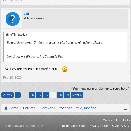
zoi
Veteran foruma
dino73n said:
↑
Ponudi Reventona. U njegovu kucu ne ulazi ni amd ni radeon. Heheh
Sent from my iPhone using Tapatalk Pro
Još ako mu treba i Battlefield 6...
Feb 20, 2026
(You must log in or sign up to reply here.)
< Prev
1
←
14
15
16
17
18
19
Next >
Home
Forums
Hardver
Procesori, RAM, matične ploče i grafičke karti
Contact Us
Help
Forum software by XenForo
Terms and Rules
Privacy Policy
Style by Arty
®