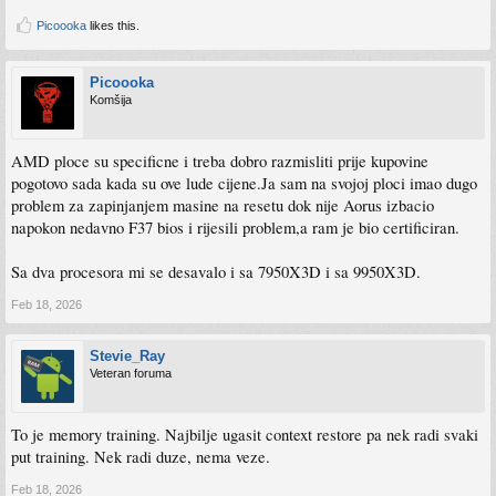
Picoooka
likes this.
Picoooka
Komšija
AMD ploce su specificne i treba dobro razmisliti prije kupovine
pogotovo sada kada su ove lude cijene.Ja sam na svojoj ploci imao dugo
problem za zapinjanjem masine na resetu dok nije Aorus izbacio
napokon nedavno F37 bios i rijesili problem,a ram je bio certificiran.
Sa dva procesora mi se desavalo i sa 7950X3D i sa 9950X3D.
Feb 18, 2026
Stevie_Ray
Veteran foruma
To je memory training. Najbilje ugasit context restore pa nek radi svaki
put training. Nek radi duze, nema veze.
Feb 18, 2026