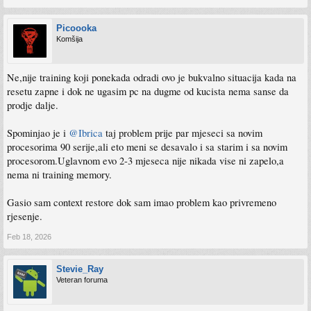
Picoooka
Komšija
Ne,nije training koji ponekada odradi ovo je bukvalno situacija kada na
resetu zapne i dok ne ugasim pc na dugme od kucista nema sanse da
prodje dalje.
Spominjao je i
@Ibrica
taj problem prije par mjeseci sa novim
procesorima 90 serije,ali eto meni se desavalo i sa starim i sa novim
procesorom.Uglavnom evo 2-3 mjeseca nije nikada vise ni zapelo,a
nema ni training memory.
Gasio sam context restore dok sam imao problem kao privremeno
rjesenje.
Feb 18, 2026
Stevie_Ray
Veteran foruma