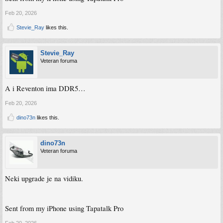
Feb 20, 2026
Stevie_Ray
likes this.
Stevie_Ray
Veteran foruma
A i Reventon ima DDR5…
Feb 20, 2026
dino73n
likes this.
dino73n
Veteran foruma
Neki upgrade je na vidiku.
Sent from my iPhone using Tapatalk Pro
Feb 20, 2026