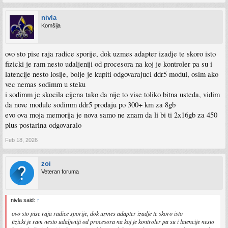
nivla
Komšija
ovo sto pise raja radice sporije, dok uzmes adapter izadje te skoro isto
fizicki je ram nesto udaljeniji od procesora na koj je kontroler pa su i
latencije nesto losije, bolje je kupiti odgovarajuci ddr5 modul, osim ako
vec nemas sodimm u steku
i sodimm je skocila cijena tako da nije to vise toliko bitna usteda, vidim
da nove module sodimm ddr5 prodaju po 300+ km za 8gb
evo ova moja memorija je nova samo ne znam da li bi ti 2x16gb za 450
plus postarina odgovaralo
Feb 18, 2026
zoi
Veteran foruma
nivla said:
↑
ovo sto pise raja radice sporije, dok uzmes adapter izadje te skoro isto
fizicki je ram nesto udaljeniji od procesora na koj je kontroler pa su i latencije nesto