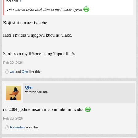
zoi said:
↑
Da ti utusim jedan Intel ultra sa Intel Bundle igrom
Koji si ti amater hehehe
Intel i nvidia u njegovu kucu ne ulaze.
Sent from my iPhone using Tapatalk Pro
Feb 20, 2026
zoi
and
Qler
like this.
Qler
Veteran foruma
od 2004 godine nisam imao ni intel ni nvidia
Feb 20, 2026
Reventon
likes this.