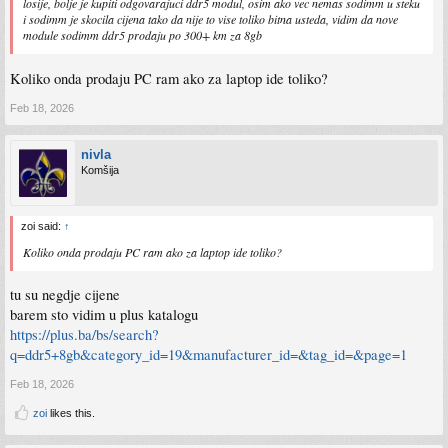
losije, bolje je kupiti odgovarajuci ddr5 modul, osim ako vec nemas sodimm u steku
i sodimm je skocila cijena tako da nije to vise toliko bitna usteda, vidim da nove
module sodimm ddr5 prodaju po 300+ km za 8gb
Koliko onda prodaju PC ram ako za laptop ide toliko?
Feb 18, 2026
nivla
Komšija
zoi said:
↑
Koliko onda prodaju PC ram ako za laptop ide toliko?
tu su negdje cijene
barem sto vidim u plus katalogu
https://plus.ba/bs/search?
q=ddr5+8gb&category_id=19&manufacturer_id=&tag_id=&page=1
Feb 18, 2026
zoi
likes this.