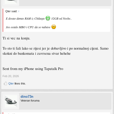
Qler said:
↑
E dosao danas RAM iz Chikaga
32GB od Neshe..
Jos ostalo MBO i CPU da se nabave
Ti si vec na konju.
To sto ti fali lako se rijesi jer je dobavljivo i po normalnoj cijeni. Samo
skokni do bankomata i zavrsena stvar hehehe
Sent from my iPhone using Tapatalk Pro
Feb 20, 2026
Qler
likes this.
dino73n
Veteran foruma