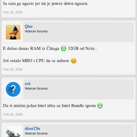
Ja sam ga ugasio jer mi je power down ugasen.
Feb 18, 2026
Qler
Veteran foruma
E došao danas RAM iz Čikaga
32GB od Neše..
Još ostalo MBO i CPU da se nabave
Feb 20, 2026
zoi
Veteran foruma
Da ti utušim jedan Intel ultra sa Intel Bundle igrom
Feb 20, 2026
dino73n
Veteran foruma