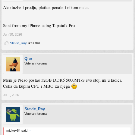
Ako tuzbe i prodju, platice penale i nikom nista.
Sent from my iPhone using Tapatalk Pro
Jun 30, 2026
Stevie_Ray
likes this.
Qler
Veteran foruma
Meni je Neso poslao 32GB DDR5 5600MT/S evo stoji mi u ladici.
Čeka da kupim CPU i MBO za njega
Jul 1, 2026
Stevie_Ray
Veteran foruma
mickey84 said:
↑