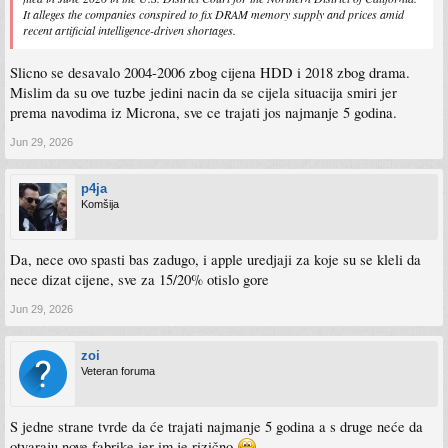
It alleges the companies conspired to fix DRAM memory supply and prices amid
recent artificial intelligence-driven shortages.
Slicno se desavalo 2004-2006 zbog cijena HDD i 2018 zbog drama.
Mislim da su ove tuzbe jedini nacin da se cijela situacija smiri jer
prema navodima iz Microna, sve ce trajati jos najmanje 5 godina.
Jun 29, 2026
p4ja
Komšija
Da, nece ovo spasti bas zadugo, i apple uredjaji za koje su se kleli da
nece dizat cijene, sve za 15/20% otislo gore
Jun 29, 2026
zoi
Veteran foruma
S jedne strane tvrde da će trajati najmanje 5 godina a s druge neće da
otvaraju nove fabrike jer im je rizično