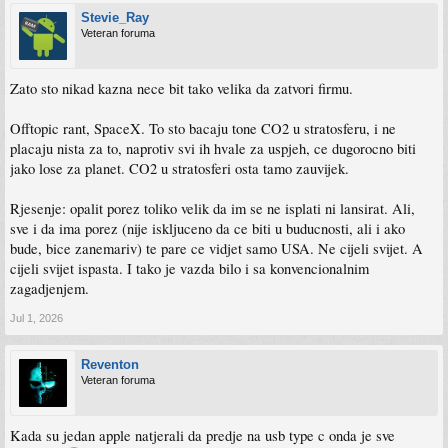
Stevie_Ray
Veteran foruma
Zato sto nikad kazna nece bit tako velika da zatvori firmu.
Offtopic rant, SpaceX. To sto bacaju tone CO2 u stratosferu, i ne
placaju nista za to, naprotiv svi ih hvale za uspjeh, ce dugorocno biti
jako lose za planet. CO2 u stratosferi osta tamo zauvijek.
Rjesenje: opalit porez toliko velik da im se ne isplati ni lansirat. Ali,
sve i da ima porez (nije iskljuceno da ce biti u buducnosti, ali i ako
bude, bice zanemariv) te pare ce vidjet samo USA. Ne cijeli svijet. A
cijeli svijet ispasta. I tako je vazda bilo i sa konvencionalnim
zagadjenjem.
Jul 1, 2026
Reventon
Veteran foruma
Kada su jedan apple natjerali da predje na usb type c onda je sve