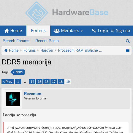
Home
Forums
Members
Log in or Sign up
Search Forums
Recent Posts
Home
Forums
Hardver
Procesori, RAM, matične ploče i grafičke karti
DDR5 memorija
ddr5
Tags:
< Prev
1
←
14
15
16
17
18
19
Reventon
Veteran foruma
Istorija se ponavlja
2026 (Recent Antitrust Claims): A new proposed federal class-action lawsuit was
filed in June 2026 in the U.S. District Court for the Northern District of California.