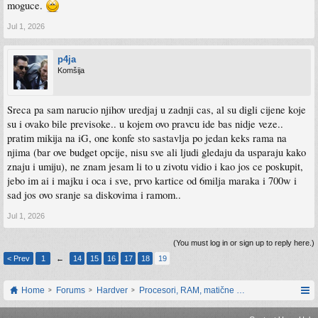
moguce.
Jul 1, 2026
p4ja
Komšija
Sreca pa sam narucio njihov uredjaj u zadnji cas, al su digli cijene koje
su i ovako bile previsoke.. u kojem ovo pravcu ide bas nidje veze..
pratim mikija na iG, one konfe sto sastavlja po jedan keks rama na
njima (bar ove budget opcije, nisu sve ali ljudi gledaju da usparaju kako
znaju i umiju), ne znam jesam li to u zivotu vidio i kao jos ce poskupit,
jebo im ai i majku i oca i sve, prvo kartice od 6milja maraka i 700w i
sad jos ovo sranje sa diskovima i ramom..
Jul 1, 2026
(You must log in or sign up to reply here.)
< Prev
1
←
14
15
16
17
18
19
Home
Forums
Hardver
Procesori, RAM, matične ploče i grafičke karti