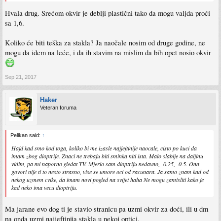
na tu dioptriju,ma koliko stanjio stakla,opet ce strsiti van okvira
Hvala drug. Srećom okvir je deblji plastični tako da mogu valjda proći
i jos jedna stvar,na tu dioptriju je preporucljiv puni/zatvoreni okvir a ne neki na
silk,jpak treba nesto da drzi ta stakla
sa 1,6.
Koliko će biti teška za stakla? Ja naočale nosim od druge godine, ne
mogu da idem na leće, i da ih stavim na mislim da bih opet nosio okvir
Sep 21, 2017
Haker
Veteran foruma
Pelikan said:
↑
Hajd kad smo kod toga, koliko bi me izasle najjeftinije naocale, cisto po kuci da
imam zbog dioptrije. Znaci ne trebaju biti sminka niti ista. Malo slabije na daljinu
vidim, pa mi naporno gledat TV. Mjerio sam dioptriju nedavno, -0.25, -0.5. Ona
govori nije ti to nesto strasno, vise se umore oci od racunara. Ja samo znam kad od
nekog uzmem cvike, da imam novi pogled na svijet haha Ne mogu zamisliti kako je
kad neko ima vecu dioptriju.
Ma jarane evo dog ti je stavio stranicu pa uzmi okvir za doći, ili u dm
pa onda uzmi najjeftinija stakla u nekoj optici.