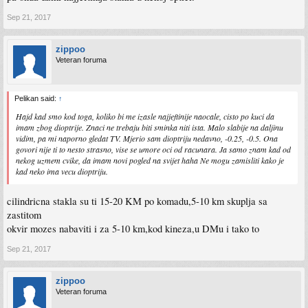
Sep 21, 2017
zippoo
Veteran foruma
Pelikan said:
↑
Hajd kad smo kod toga, koliko bi me izasle najjeftinije naocale, cisto po kuci da
imam zbog dioptrije. Znaci ne trebaju biti sminka niti ista. Malo slabije na daljinu
vidim, pa mi naporno gledat TV. Mjerio sam dioptriju nedavno, -0.25, -0.5. Ona
govori nije ti to nesto strasno, vise se umore oci od racunara. Ja samo znam kad od
nekog uzmem cvike, da imam novi pogled na svijet haha Ne mogu zamisliti kako je
kad neko ima vecu dioptriju.
cilindricna stakla su ti 15-20 KM po komadu,5-10 km skuplja sa
zastitom
okvir mozes nabaviti i za 5-10 km,kod kineza,u DMu i tako to
Sep 21, 2017
zippoo
Veteran foruma