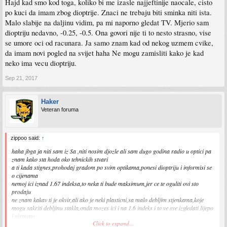
Hajd kad smo kod toga, koliko bi me izasle najjeftinije naocale, cisto
po kuci da imam zbog dioptrije. Znaci ne trebaju biti sminka niti ista.
Malo slabije na daljinu vidim, pa mi naporno gledat TV. Mjerio sam
dioptriju nedavno, -0.25, -0.5. Ona govori nije ti to nesto strasno, vise
se umore oci od racunara. Ja samo znam kad od nekog uzmem cvike,
da imam novi pogled na svijet haha Ne mogu zamisliti kako je kad
neko ima vecu dioptriju.
Sep 21, 2017
Haker
Veteran foruma
zippoo said:
↑
haha jbga ja niti sam iz Sa ,niti nosim djozle ali sam dugo godina radio u optici pa
znam kako sta hoda oko tehnickih stvari
a ti kada stignes,prohodaj gradom po svim optikama,ponesi dioptriju i informisi se
o cijenama
nemoj ici iznad 1.67 indeksa,to neka ti bude maksimum,jer ce te oguliti ovi sto
prodaju
ne znam kakav ti je okvir,ali ako je neki plasticni,sa malo debljim stjenkama,koje
mogu sakriti debljinu stakla,onda mozes ici i na 1.6 indeks i to ve sve izgledati lijepo
i pismeno
Click to expand...
ako je neki sa tankim stjenkama,bojim se da ti taj ni u kom slucaju nece odgovarati