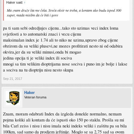
Haker said:
↑
Ma znam druže šta me čeka. Sreća okvir ne treba, a kontam ako budu ispod 300
super, mada mislim da će biti i gore
pa ti sam sebi odredjujes cijenu...tako sto uzimas veci index loma
svjetlosti a to automatski znaci i vecu cijenu
maksimalan index je 1.74 ali to niko ne uzima,upravo zbog cijene
obzirom da su veliki plusevi,ne mozes profitirati nesto ni od odabira
okvira,jer da su veliki minusi,onda bi mogao
jedina opcija ti je veliki index ili sociva
mnogi sa tim velikim dioptrijama nose sociva i puno im je bolje i lakse
a sociva na tu dioptriju nisu nesto skupa
Sep 21, 2017
Haker
Veteran foruma
Znam, moram odabrati Index da izgleda donekle normalno, nemam
pojma koliki ali kontam da će ispasti oko 150 po staklu. Prošla su mi
bila Carl zeiss i nisu i nisu imala neki indeks veliki i zaštitu pa su bila
100km, sad samo da prodjem jeftinije. Moglo se sa 2,75 sad sa ovom