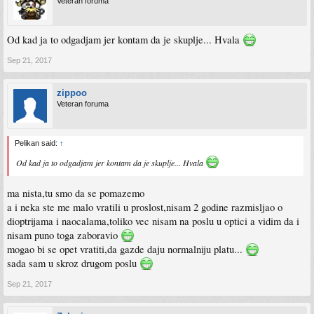
Veteran foruma
Od kad ja to odgadjam jer kontam da je skuplje... Hvala
Sep 21, 2017
zippoo
Veteran foruma
Pelikan said:
↑
Od kad ja to odgadjam jer kontam da je skuplje... Hvala
ma nista,tu smo da se pomazemo
a i neka ste me malo vratili u proslost,nisam 2 godine razmisljao o
dioptrijama i naocalama,toliko vec nisam na poslu u optici a vidim da i
nisam puno toga zaboravio
mogao bi se opet vratiti,da gazde daju normalniju platu...
sada sam u skroz drugom poslu
Sep 21, 2017