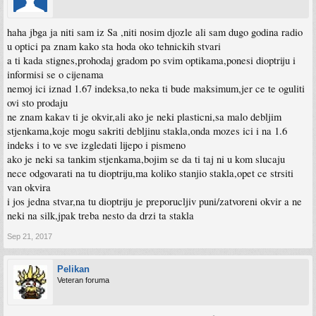
haha jbga ja niti sam iz Sa ,niti nosim djozle ali sam dugo godina radio
u optici pa znam kako sta hoda oko tehnickih stvari
a ti kada stignes,prohodaj gradom po svim optikama,ponesi dioptriju i
informisi se o cijenama
nemoj ici iznad 1.67 indeksa,to neka ti bude maksimum,jer ce te oguliti
ovi sto prodaju
ne znam kakav ti je okvir,ali ako je neki plasticni,sa malo debljim
stjenkama,koje mogu sakriti debljinu stakla,onda mozes ici i na 1.6
indeks i to ve sve izgledati lijepo i pismeno
ako je neki sa tankim stjenkama,bojim se da ti taj ni u kom slucaju
nece odgovarati na tu dioptriju,ma koliko stanjio stakla,opet ce strsiti
van okvira
i jos jedna stvar,na tu dioptriju je preporucljiv puni/zatvoreni okvir a ne
neki na silk,jpak treba nesto da drzi ta stakla
Sep 21, 2017
Pelikan
Veteran foruma