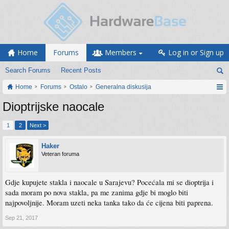
Home
Forums
Members
Log in or Sign up
Search Forums
Recent Posts
Home
Forums
Ostalo
Generalna diskusija
Dioptrijske naocale
1
2
Next >
Haker
Veteran foruma
Gdje kupujete stakla i naocale u Sarajevu? Pocećala mi se dioptrija i
sada moram po nova stakla, pa me zanima gdje bi moglo biti
najpovoljnije. Moram uzeti neka tanka tako da će cijena biti paprena.
Sep 21, 2017