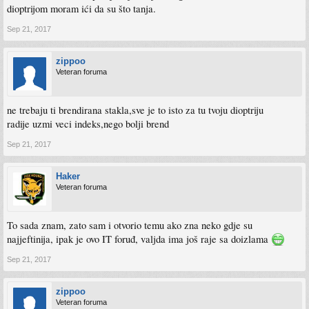
dioptrijom moram ići da su što tanja.
Sep 21, 2017
zippoo
Veteran foruma
ne trebaju ti brendirana stakla,sve je to isto za tu tvoju dioptriju
radije uzmi veci indeks,nego bolji brend
Sep 21, 2017
Haker
Veteran foruma
To sada znam, zato sam i otvorio temu ako zna neko gdje su
najjeftinija, ipak je ovo IT foruđ, valjda ima još raje sa doizlama
Sep 21, 2017
zippoo
Veteran foruma