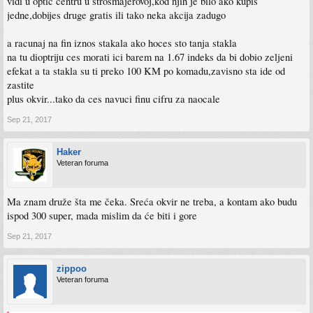
vidi u optic centru u strosmajerovoj,kod njih je bilo ako kupis
jedne,dobijes druge gratis ili tako neka akcija zadugo
a racunaj na fin iznos stakala ako hoces sto tanja stakla
na tu dioptriju ces morati ici barem na 1.67 indeks da bi dobio zeljeni
efekat a ta stakla su ti preko 100 KM po komadu,zavisno sta ide od
zastite
plus okvir...tako da ces navuci finu cifru za naocale
Sep 21, 2017
Haker
Veteran foruma
Ma znam druže šta me čeka. Sreća okvir ne treba, a kontam ako budu
ispod 300 super, mada mislim da će biti i gore
Sep 21, 2017
zippoo
Veteran foruma