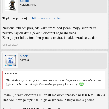
Zeleni
Network Ninja
Toplo preporucujem
http://www.sefic.ba/
Nek ona tebi oci pregleda kako treba pod jedan, mojoj supruzi su
nekako uspjeli dati 0,5 vecu dioptriju nego sto treba.
Zena je pro fakat, ima finu ponudu okvira, i stakla izradise za dan.
Sep 22, 2017
black
Komšija
Haker said:
↑
Oke. Velika mi je dioptrija tako da moram da su što tanja, jer ako normalna uzmem
izgledati će kao dno od tegle. Desno oko +6 ljevo +5 katastrofa
Imam i ja tako dioptriju i u Lorisu me okvir izasao oko 100 KM i stakla
200 KM. Ovo je otprilike iz glave jer sam ih kupio ima 3 godine.