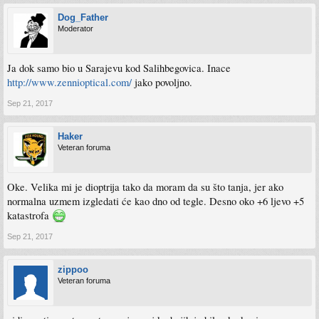
Dog_Father
Moderator
Ja dok samo bio u Sarajevu kod Salihbegovica. Inace
http://www.zennioptical.com/
jako povoljno.
Sep 21, 2017
Haker
Veteran foruma
Oke. Velika mi je dioptrija tako da moram da su što tanja, jer ako
normalna uzmem izgledati će kao dno od tegle. Desno oko +6 ljevo +5
katastrofa
Sep 21, 2017
zippoo
Veteran foruma