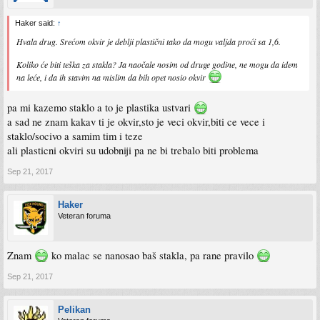
Haker said:
↑
Hvala drug. Srećom okvir je deblji plastični tako da mogu valjda proći sa 1,6.
Koliko će biti teška za stakla? Ja naočale nosim od druge godine, ne mogu da idem
na leće, i da ih stavim na mislim da bih opet nosio okvir
pa mi kazemo staklo a to je plastika ustvari
a sad ne znam kakav ti je okvir,sto je veci okvir,biti ce vece i
staklo/socivo a samim tim i teze
ali plasticni okviri su udobniji pa ne bi trebalo biti problema
Sep 21, 2017
Haker
Veteran foruma
Znam
ko malac se nanosao baš stakla, pa rane pravilo
Sep 21, 2017
Pelikan