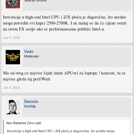
Veteran foruma
Investicija u high-end Intel CPU i Z/X ploču je dugoročna, što uredno
mogu potvrditi svi kupci 2500-2700K. I ne nadaj se da će cijene ostati
na nivou FX serije ako se performansama približe Intel-u.
Jan 4, 2016
Vedo
Moderator
Ma od ovog ce najvise fajde imati APUovi za laptope / konzole, tu se
najvise gleda taj perf/Watt.
Jan 4, 2016
Decerto
Komšija
Neo Bahamut Zero said:
Investicija u high-end Intel CPU i Z/X ploču je dugoročna, što uredno mogu