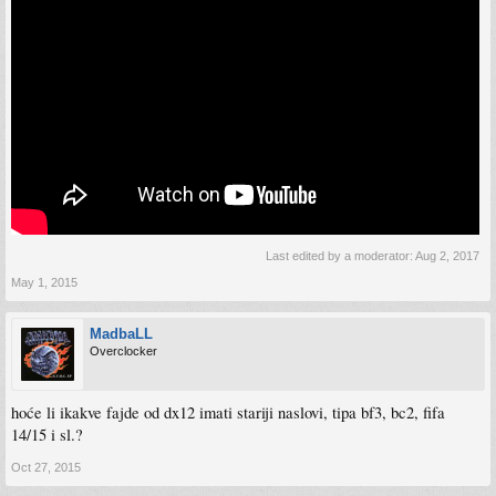
Last edited by a moderator:
Aug 2, 2017
May 1, 2015
MadbaLL
Overclocker
hoće li ikakve fajde od dx12 imati stariji naslovi, tipa bf3, bc2, fifa
14/15 i sl.?
Oct 27, 2015