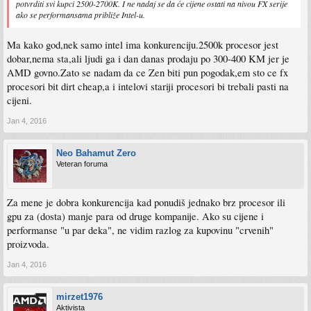
potvrditi svi kupci 2500-2700K. I ne nadaj se da će cijene ostati na nivou FX serije
ako se performansama približe Intel-u.
Ma kako god,nek samo intel ima konkurenciju.2500k procesor jest
dobar,nema sta,ali ljudi ga i dan danas prodaju po 300-400 KM jer je
AMD govno.Zato se nadam da ce Zen biti pun pogodak,em sto ce fx
procesori bit dirt cheap,a i intelovi stariji procesori bi trebali pasti na
cijeni.
Jan 4, 2016
Neo Bahamut Zero
Veteran foruma
Za mene je dobra konkurencija kad ponudiš jednako brz procesor ili
gpu za (dosta) manje para od druge kompanije. Ako su cijene i
performanse "u par deka", ne vidim razlog za kupovinu "crvenih"
proizvoda.
Jan 4, 2016
mirzet1976
Aktivista