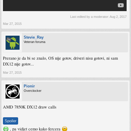
Last edited by a moderator:
Aug 2, 2017
Mar 27, 2015
Stevie_Ray
Veteran foruma
Prerano je da bi se znalo, OS nije gotov, driveri nisu gotovi, ni sam
DX12 nije gotov...
Mar 27, 2015
Pionir
Overclocker
AMD 7850K DX12 draw calls
Spoiler
, pa vidjet cemo kako fercera