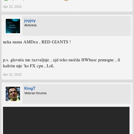
Apr 22, 2015
joyjoy
Aktivista
neka nama AMDea , RED GIANTS !
p.s. glavuša me razvaljuje , ajd reko možda HWbase pomogne , il
kafetin nije 'ko FX cpu , LoL
Apr 22, 2015
KingT
Veteran foruma