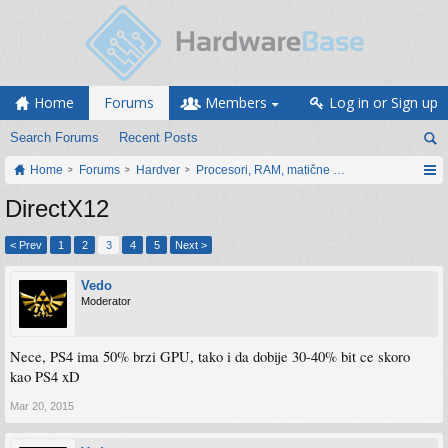
Home
Forums
Members
Log in or Sign up
Search Forums
Recent Posts
Home
Forums
Hardver
Procesori, RAM, matične ploče i grafičke karti
DirectX12
< Prev
1
2
3
4
5
Next >
Vedo
Moderator
Nece, PS4 ima 50% brzi GPU, tako i da dobije 30-40% bit ce skoro
kao PS4 xD
Mar 20, 2015