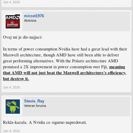
Jan 4, 2016
mirzet1976
Aktivista
Ovaj mi je dio najjaci:
In terms of power consumption Nvidia have had a great lead with their
Maxwell architecture, though AMD have still been able to deliver
great performing alternatives. With the Polaris architecture AMD
meaning
promised a 2X improvement in power consumption over Fiji,
that AMD will not just beat the Maxwell architecture's efficiency,
but destroy it.
Jan 4, 2016
Stevie_Ray
Veteran foruma
Rekla-kazala. A Nvidia ce sigurno napredovati.
Jan 4, 2016