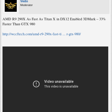
Vedo
Moderator
AMD R9 290X As Fast As Titan X in DX12 Enabled 3DMark – 33%
Faster Than GTX 980
http://wccftech.com/amd-r9-290x-fast-ti ... r-gtx-980/