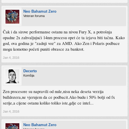
Neo Bahamut Zero
Veteran foruma
Čak i da sirove performanse ostanu na nivou Fury X, a potrošnja
opadne 2x zahvaljujući 14nm procesu opet će ta izjava biti tačna. Kako
god, ova godina je "zadnji voz" za AMD. Ako Zen i Polaris podbace
mogu komotno početi puniti obrasce za bankrot.
Jan 4, 2016
Decerto
Komšija
Zen procesore su napravili od nule,nisu neka deseta verzija
bulldozera,ne vjerujem da ce podbacit.Ako budu i 50% bolji od fx
serije,a cijene ostanu koliko toliko iste,gdje ce intel...
Jan 4, 2016
Neo Bahamut Zero