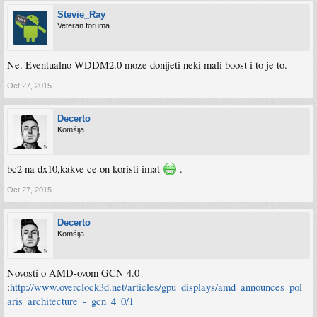
Stevie_Ray
Veteran foruma
Ne. Eventualno WDDM2.0 moze donijeti neki mali boost i to je to.
Oct 27, 2015
Decerto
Komšija
bc2 na dx10,kakve ce on koristi imat
.
Oct 27, 2015
Decerto
Komšija
Novosti o AMD-ovom GCN 4.0
:
http://www.overclock3d.net/articles/gpu_displays/amd_announces_pol
aris_architecture_-_gcn_4_0/1