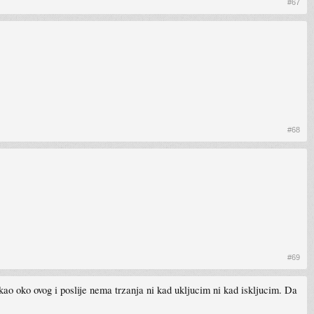
#67
#68
#69
kao oko ovog i poslije nema trzanja ni kad ukljucim ni kad iskljucim. Da