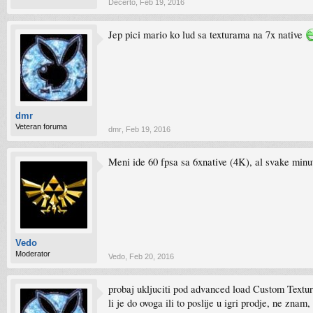
Decerto
,
Feb 19, 2016
Jep pici mario ko lud sa texturama na 7x native
dmr
Veteran foruma
dmr
,
Feb 19, 2016
Meni ide 60 fpsa sa 6xnative (4K), al svake minu
Vedo
Moderator
Vedo
,
Feb 20, 2016
probaj ukljuciti pod advanced load Custom Texture
li je do ovoga ili to poslije u igri prodje, ne znam