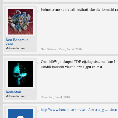
Jednostavno su trebali testirati vlastite low/mid
Neo Bahamut
Zero
Veteran foruma
Neo Bahamut Zero
,
Jan 4, 2016
Ovo 140W je ukupni TDP cijelog sistema, kao I ti
usudili koristiti vlastiti cpu i gpu za test.
Reventon
Veteran foruma
Reventon
,
Jan 4, 2016
http://www.benchmark.rs/vesti/cetvrta_g ... vima