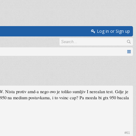
Log in or Sign up
10W. Nista protiv amd-a nego ovo je toliko sumljiv I nerealan test. Gdje je
gtx 950 na medium postavkama, i to vsinc cap? Pa mozda bi gtx 950 bacala
#61