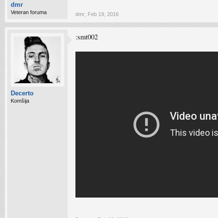
dmr
Veteran foruma
dmr
,
Feb 19, 2016
:smt002
Decerto
Komšija