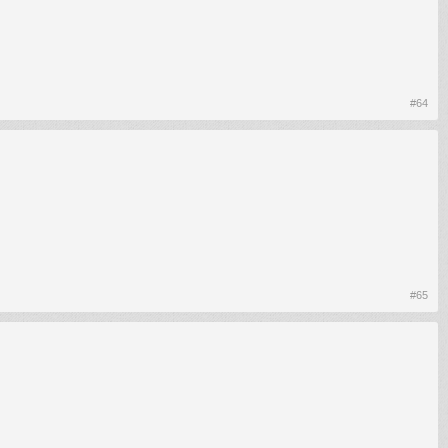
#64
#65