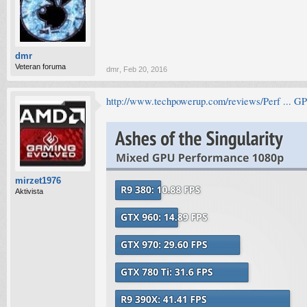
dmr
Veteran foruma
dmr
,
Feb 20, 2016
http://www.techpowerup.com/reviews/Perf ... G
mirzet1976
Aktivista