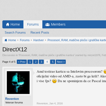
Home
Forums
Members
Search Forums
Recent Posts
Home
Forums
Hardver
Procesori, RAM, matične ploče i grafičke kart
DirectX12
Discussion in '
Procesori, RAM, matične ploče i grafičke kartice
' started by
mirzet1976
,
Feb
Page 4 of 5
< Prev
1
2
3
4
5
Next >
Amd testirao karticu sa Intelovim procesorom?
oficijelni video od AMD-a, zasto bi ga krili? Ako
i vise fps?
Da ne spominjem da ce Pascal ima
Reventon
Veteran foruma
Reventon
,
Jan 4, 2016