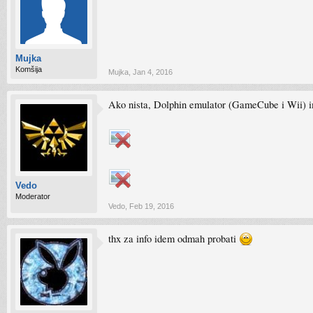
Mujka
Komšija
Mujka
,
Jan 4, 2016
Ako nista, Dolphin emulator (GameCube i Wii) 
Vedo
Moderator
Vedo
,
Feb 19, 2016
thx za info idem odmah probati