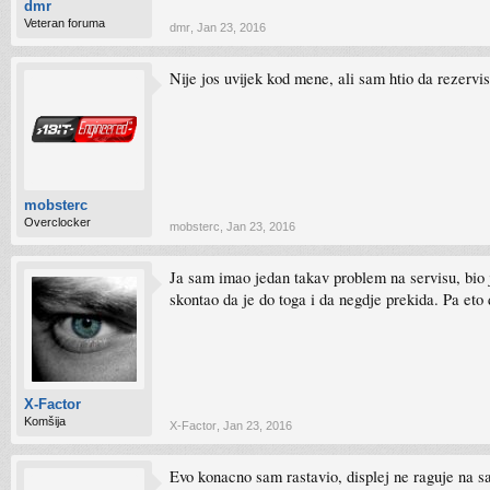
dmr
Veteran foruma
dmr
,
Jan 23, 2016
Nije jos uvijek kod mene, ali sam htio da rezervis
mobsterc
Overclocker
mobsterc
,
Jan 23, 2016
Ja sam imao jedan takav problem na servisu, bio j
skontao da je do toga i da negdje prekida. Pa eto
X-Factor
Komšija
X-Factor
,
Jan 23, 2016
Evo konacno sam rastavio, displej ne raguje na savi