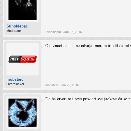
Stihoklepac
Moderator
Stihoklepac
,
Jan 22, 2016
Ok, znaci ona se ne odvaja, moram traziti da mi s
mobsterc
Overclocker
mobsterc
,
Jan 23, 2016
De ba otvori to i prvo provjeri sve jackove da se ni