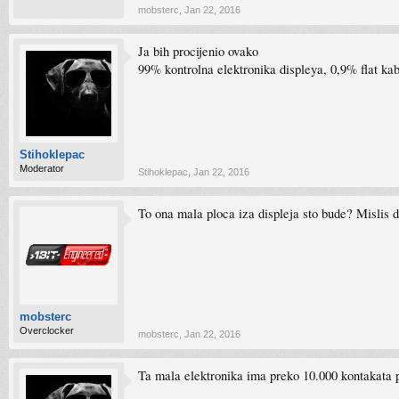
mobsterc
,
Jan 22, 2016
Ja bih procijenio ovako
99% kontrolna elektronika displeya, 0,9% flat kab
Stihoklepac
Moderator
Stihoklepac
,
Jan 22, 2016
To ona mala ploca iza displeja sto bude? Mislis 
mobsterc
Overclocker
mobsterc
,
Jan 22, 2016
Ta mala elektronika ima preko 10.000 kontakata p