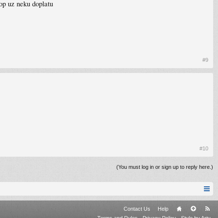
top uz neku doplatu
#9
#10
(You must log in or sign up to reply here.)
Contact Us
Help