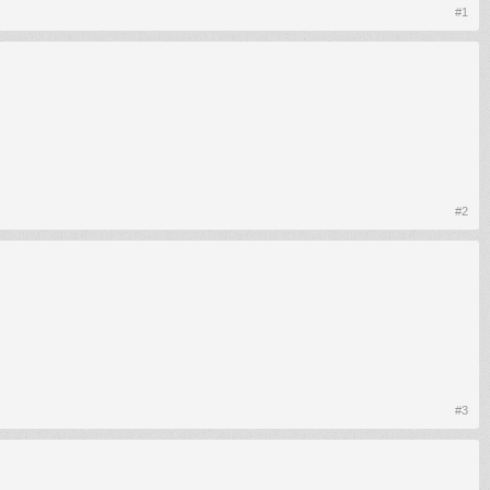
#1
#2
#3