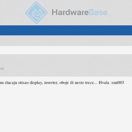
016
.
m slucaju otisao display, inverter, oboje ili nesto trece... Hvala :smt003