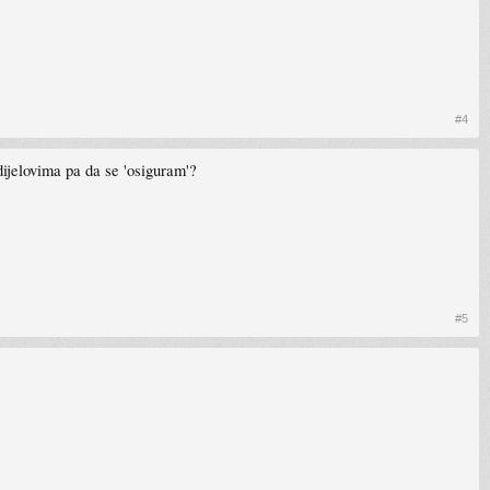
#4
dijelovima pa da se 'osiguram'?
#5