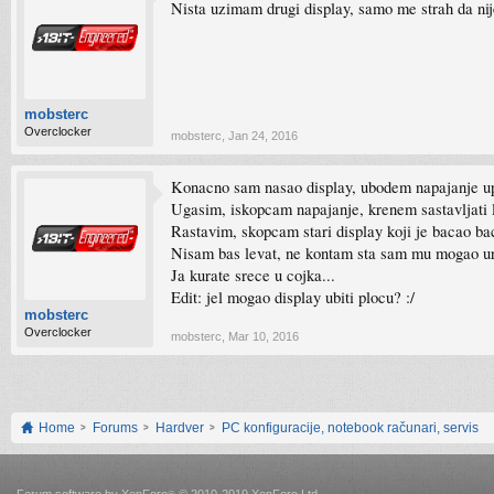
Nista uzimam drugi display, samo me strah da nij
mobsterc
Overclocker
mobsterc
,
Jan 24, 2016
Konacno sam nasao display, ubodem napajanje up
Ugasim, iskopcam napajanje, krenem sastavljati la
Rastavim, skopcam stari display koji je bacao bac
Nisam bas levat, ne kontam sta sam mu mogao urad
Ja kurate srece u cojka...
Edit: jel mogao display ubiti plocu? :/
mobsterc
Overclocker
mobsterc
,
Mar 10, 2016
Home
Forums
Hardver
PC konfiguracije, notebook računari, servis