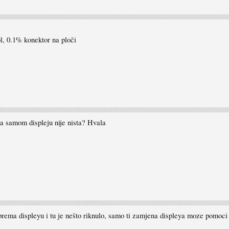
l, 0.1% konektor na ploči
da samom displeju nije nista? Hvala
rema displeyu i tu je nešto riknulo, samo ti zamjena displeya moze pomoci