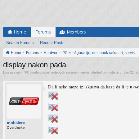
Home
Forums
Members
Search Forums
Recent Posts
Home
Forums
Hardver
PC konfiguracije, notebook računari, servis
display nakon pada
Discussion in '
PC konfiguracije, notebook računari, servis
' started by
mobsterc
,
Jan 22, 2
Da li neko moze iz iskustva da kaze da li je u ovo
mobsterc
Overclocker