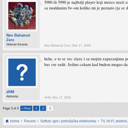
5980 ili 5990 je najbolji player koji mozes uzeti
sa moddanim fw-om koliko mi je poznato (ja se drz
Neo Bahamut
Zero
Veteran foruma
Neo Bahamut Zero
,
Mar 17, 2009
hehe, e to se vec slaze i sa mojim zapazanjima p
bas sve radit. Jedino cekam kad budem mogao da
dHM
Aktivista
dHM
,
Mar 17, 2009
Page 3 of 3
< Prev
1
2
3
Home
Forums
Softver, igre i potrošačka elektronika
TV, Hi-Fi, telefoni