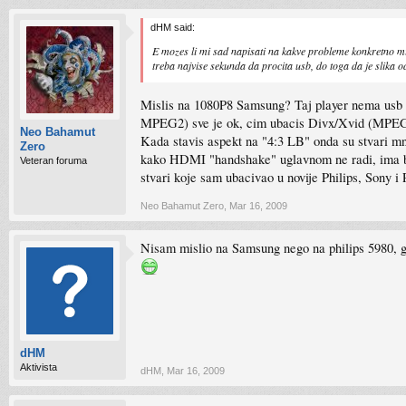
dHM said:
E mozes li mi sad napisati na kakve probleme konkretno mi
treba najvise sekunda da procita usb, do toga da je slika
Mislis na 1080P8 Samsung? Taj player nema usb f
MPEG2) sve je ok, cim ubacis Divx/Xvid (MPEG4),
Neo Bahamut
Kada stavis aspekt na "4:3 LB" onda su stvari m
Zero
kako HDMI "handshake" uglavnom ne radi, ima bugo
Veteran foruma
stvari koje sam ubacivao u novije Philips, Sony i
Neo Bahamut Zero
,
Mar 16, 2009
Nisam mislio na Samsung nego na philips 5980, go
dHM
Aktivista
dHM
,
Mar 16, 2009