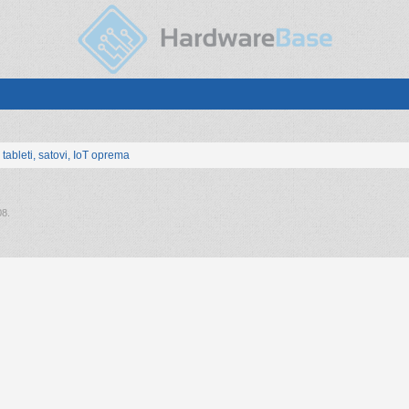
, tableti, satovi, IoT oprema
08
.