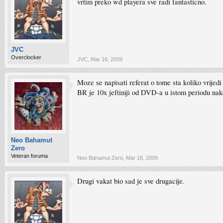
vrtim preko wd playera sve radi fantasticno.
JVC
Overclocker
JVC
,
Mar 16, 2009
Moze se napisati referat o tome sta koliko vrijedi 
BR je 10x jeftiniji od DVD-a u istom periodu nako
Neo Bahamut
Zero
Veteran foruma
Neo Bahamut Zero
,
Mar 16, 2009
Drugi vakat bio sad je sve drugacije.