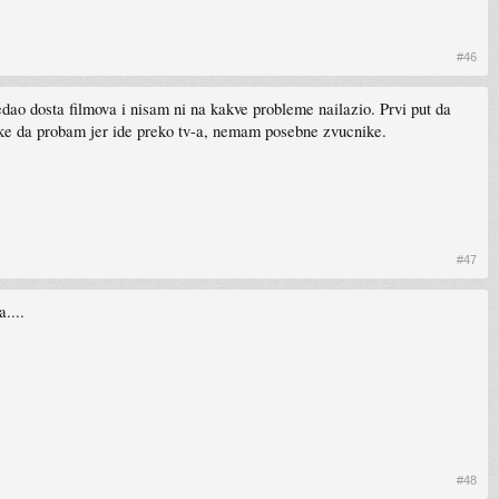
#46
dao dosta filmova i nisam ni na kakve probleme nailazio. Prvi put da
like da probam jer ide preko tv-a, nemam posebne zvucnike.
#47
....
#48