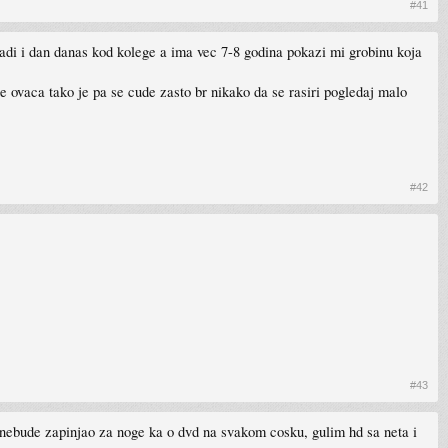
#41
 radi i dan danas kod kolege a ima vec 7-8 godina pokazi mi grobinu koja
 je ovaca tako je pa se cude zasto br nikako da se rasiri pogledaj malo
#42
#43
ok nebude zapinjao za noge ka o dvd na svakom cosku, gulim hd sa neta i