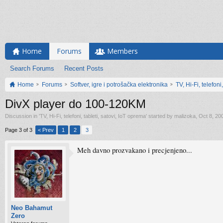
Home
Forums
Members
Search Forums
Recent Posts
Home
Forums
Softver, igre i potrošačka elektronika
TV, Hi-Fi, telefoni
DivX player do 100-120KM
Discussion in '
TV, Hi-Fi, telefoni, tableti, satovi, IoT oprema
' started by
malizoka
,
Oct 8, 20
Page 3 of 3
< Prev
1
2
3
Meh davno prozvakano i precjenjeno...
Neo Bahamut
Zero