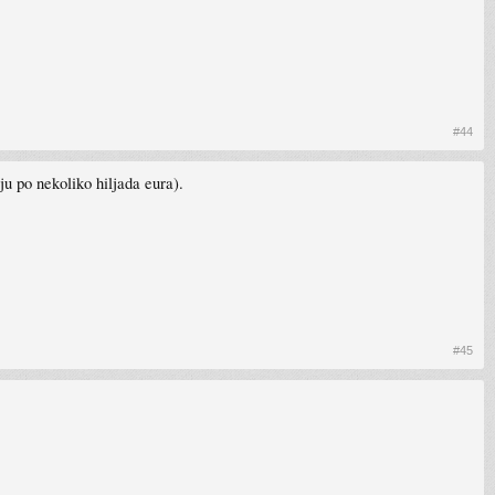
#44
aju po nekoliko hiljada eura).
#45