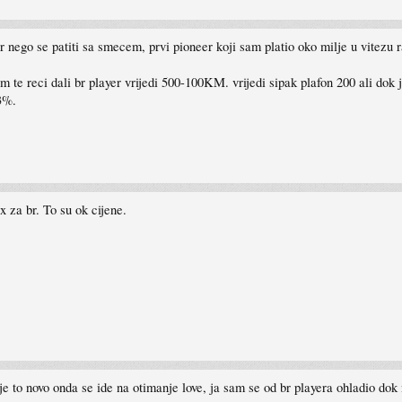
var nego se patiti sa smecem, prvi pioneer koji sam platio oko milje u vitezu
lim te reci dali br player vrijedi 500-100KM. vrijedi sipak plafon 200 ali dok
3%.
za br. To su ok cijene.
o je to novo onda se ide na otimanje love, ja sam se od br playera ohladio d