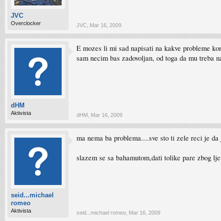
JVC
Overclocker
JVC
,
Mar 16, 2009
E mozes li mi sad napisati na kakve probleme kon
sam necim bas zadovoljan, od toga da mu treba na
dHM
Aktivista
dHM
,
Mar 16, 2009
ma nema ba problema....sve sto ti zele reci je da j
slazem se sa bahamutom,dati tolike pare zbog ljep
seid...michael
romeo
Aktivista
seid...michael romeo
,
Mar 16, 2009