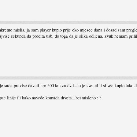
kretno mislis, ja sam player kupio prije oko mjesec dana i dosad sam pregle
jvise sekunda da procita usb, do toga da je slika odlicna, zvuk nemam pri
e sada previse davati npr 500 km za dvd...to je sve..al ti si vec kupio tako da
se linije ili kako navede komada drveta...besmisleno :!: