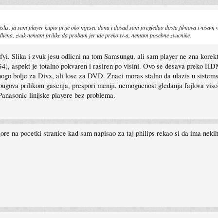
slis, ja sam player kupio prije oko mjesec dana i dosad sam pregledao dosta filmova i nisam
 odlicna, zvuk nemam prilike da probam jer ide preko tv-a, nemam posebne zvucnike.
yi. Slika i zvuk jesu odlicni na tom Samsungu, ali sam player ne zna korek
 aspekt je totalno pokvaren i rasiren po visini. Ovo se desava preko HDM
nogo bolje za Divx, ali lose za DVD. Znaci moras stalno da ulazis u sistem
va prilikom gasenja, prespori meniji, nemogucnost gledanja fajlova visokog
 Panasonic linijske playere bez problema.
re na pocetki stranice kad sam napisao za taj philips rekao si da ima nekih