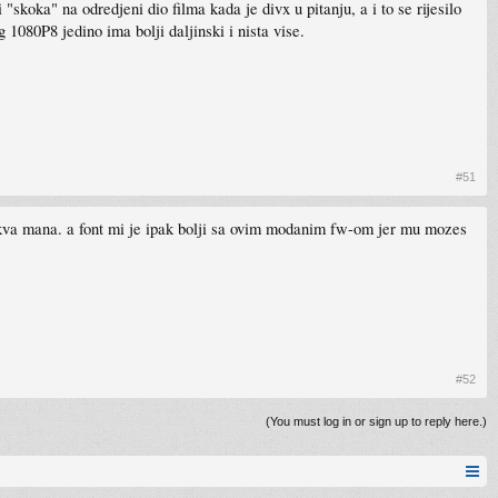
koka" na odredjeni dio filma kada je divx u pitanju, a i to se rijesilo
1080P8 jedino ima bolji daljinski i nista vise.
#51
kakva mana. a font mi je ipak bolji sa ovim modanim fw-om jer mu mozes
#52
(You must log in or sign up to reply here.)