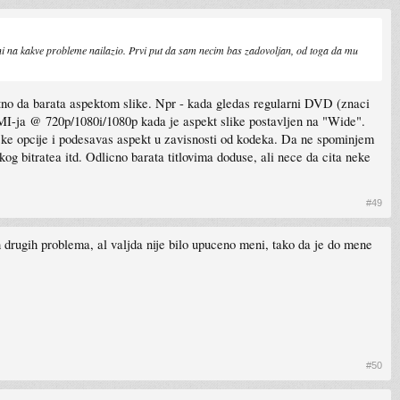
 ni na kakve probleme nailazio. Prvi put da sam necim bas zadovoljan, od toga da mu
tno da barata aspektom slike. Npr - kada gledas regularni DVD (znaci
I-ja @ 720p/1080i/1080p kada je aspekt slike postavljen na "Wide".
ske opcije i podesavas aspekt u zavisnosti od kodeka. Da ne spominjem
 bitratea itd. Odlicno barata titlovima doduse, ali nece da cita neke
#49
 drugih problema, al valjda nije bilo upuceno meni, tako da je do mene
#50