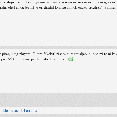
 za pristojne pare. I sam ga imam, i mane mu nisam nasao osim nemogucnosti "s
im oficijelnog jer mi je originalni font sasvim ok onako proziran). Samsung 
o pitanju tog playera. O tom "skoku" nisam ni razmisljao, al nije mi to ni 
 jos z5500 pribavim pa da budu dream team
, tableti, satovi, IoT oprema