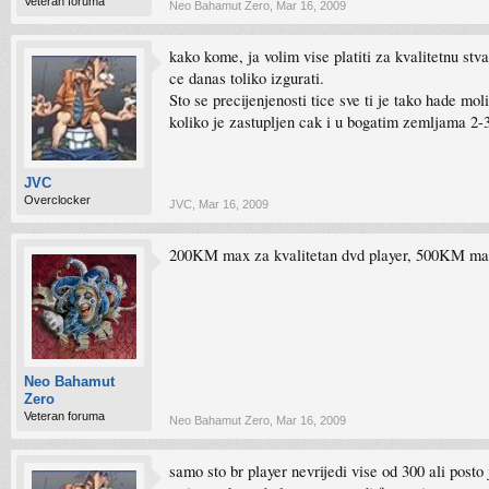
Veteran foruma
Neo Bahamut Zero
,
Mar 16, 2009
kako kome, ja volim vise platiti za kvalitetnu st
ce danas toliko izgurati.
Sto se precijenjenosti tice sve ti je tako hade mo
koliko je zastupljen cak i u bogatim zemljama 2-
JVC
Overclocker
JVC
,
Mar 16, 2009
200KM max za kvalitetan dvd player, 500KM max 
Neo Bahamut
Zero
Veteran foruma
Neo Bahamut Zero
,
Mar 16, 2009
samo sto br player nevrijedi vise od 300 ali post