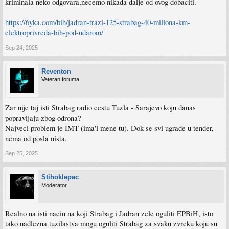
kriminala neko odgovara,necemo nikada dalje od ovog dobaciti.
https://6yka.com/bih/jadran-trazi-125-strabag-40-miliona-km-
elektroprivreda-bih-pod-udarom/
Sep 24, 2025
Reventon
Veteran foruma
Zar nije taj isti Strabag radio cestu Tuzla - Sarajevo koju danas
popravljaju zbog odrona?
Najveci problem je IMT (ima'l mene tu). Dok se svi ugrade u tender,
nema od posla nista.
Sep 25, 2025
Stihoklepac
Moderator
Realno na isti nacin na koji Strabag i Jadran zele oguliti EPBiH, isto
tako nadlezna tuzilastva mogu oguliti Strabag za svaku zvrcku koju su