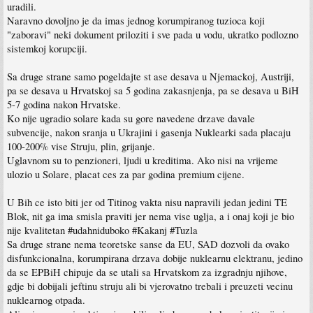
uradili.
Naravno dovoljno je da imas jednog korumpiranog tuzioca koji
"zaboravi" neki dokument priloziti i sve pada u vodu, ukratko podlozno
sistemkoj korupciji.
Sa druge strane samo pogeldajte st ase desava u Njemackoj, Austriji,
pa se desava u Hrvatskoj sa 5 godina zakasnjenja, pa se desava u BiH
5-7 godina nakon Hrvatske.
Ko nije ugradio solare kada su gore navedene drzave davale
subvencije, nakon sranja u Ukrajini i gasenja Nuklearki sada placaju
100-200% vise Struju, plin, grijanje.
Uglavnom su to penzioneri, ljudi u kreditima. Ako nisi na vrijeme
ulozio u Solare, placat ces za par godina premium cijene.
U Bih ce isto biti jer od Titinog vakta nisu napravili jedan jedini TE
Blok, nit ga ima smisla praviti jer nema vise uglja, a i onaj koji je bio
nije kvalitetan #udahniduboko #Kakanj #Tuzla
Sa druge strane nema teoretske sanse da EU, SAD dozvoli da ovako
disfunkcionalna, korumpirana drzava dobije nuklearnu elektranu, jedino
da se EPBiH chipuje da se utali sa Hrvatskom za izgradnju njihove,
gdje bi dobijali jeftinu struju ali bi vjerovatno trebali i preuzeti vecinu
nuklearnog otpada.