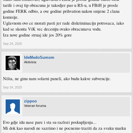
tarife i ovaj tip obracuna je takodjer pao u RS-u, u FBiH je prosle
godine FERK odbio, a ove godine prihvation nakon smjene 2 clana
komisije.
Uglavnom ovo ce morati pasti jer rade diskriminaciju potrosaca, iako
kad se skonta ViK vec deceniju ovako obracunava vodu.
Iza nove godine struaj ide jos 20% gore
Sep 24, 2025
IdeMedoSumom
Aktivista
Ništa, ne ginu nam solarni paneli, ako budu kakve subvencije.
Sep 24, 2025
zippoo
Veteran foruma
Evo gdje idu nase pare i sta su razlozi poskupljenja...
Mi dok kao narodi ne sazrimo i ne pocnemo traziti da za svaku marku