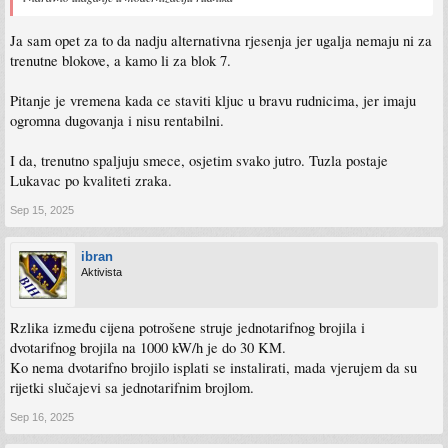
Ja sam opet za to da nadju alternativna rjesenja jer ugalja nemaju ni za
trenutne blokove, a kamo li za blok 7.
Pitanje je vremena kada ce staviti kljuc u bravu rudnicima, jer imaju
ogromna dugovanja i nisu rentabilni.
I da, trenutno spaljuju smece, osjetim svako jutro. Tuzla postaje
Lukavac po kvaliteti zraka.
Sep 15, 2025
ibran
Aktivista
Rzlika između cijena potrošene struje jednotarifnog brojila i
dvotarifnog brojila na 1000 kW/h je do 30 KM.
Ko nema dvotarifno brojilo isplati se instalirati, mada vjerujem da su
rijetki slučajevi sa jednotarifnim brojlom.
Sep 16, 2025