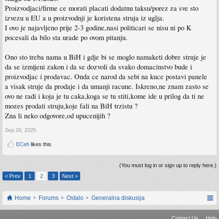
Proizvodjaci/firme ce morati placati dodatnu taksu/porez za sve sto
izvezu u EU a u proizvodnji je koristena struja iz uglja.
I ovo je najavljeno prije 2-3 godine,nasi politicari se nisu ni po K
pocesali da bilo sta urade po ovom pitanju.
Ono sto treba nama u BiH i gdje bi se moglo namaketi dobre struje je
da se izmijeni zakon i da se dozvoli da svako domacinstvo bude i
proizvodjac i prodavac. Onda ce narod da sebi na kuce postavi panele
a visak struje da prodaje i da umanji racune. Iskreno,ne znam zasto se
ovo ne radi i koja je tu caka,koga se tu stiti,kome ide u prilog da ti ne
mozes prodati struju,koje fali na BiH trzistu ?
Zna li neko odgovore,od upucenijih ?
Sep 26, 2025
ECeh
likes this.
(You must log in or sign up to reply here.)
< Prev
1
2
3
Next >
Home
Forums
Ostalo
Generalna diskusija
Contact Us
Help