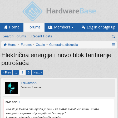
Home
Forums
Members
Log in or Sign up
Search Forums
Recent Posts
Home
Forums
Ostalo
Generalna diskusija
Električna energija i novo blok tarifiranje
potrošača
< Prev
1
2
3
Next >
Reventon
Veteran foruma
nivla said:
↑
ono sto je trebalo obezbijediti je blok 7 pa makar placali eko taksu zestoko,
energetska nezavisnost je vaznija od "ekologije"
i naravno ulaganje u modernizaciju rudnika