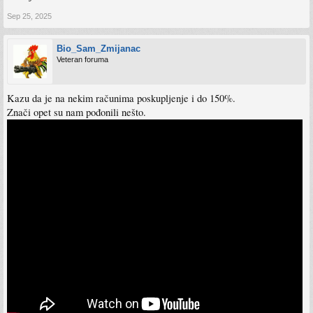
Sep 25, 2025
Bio_Sam_Zmijanac
Veteran foruma
Kazu da je na nekim računima poskupljenje i do 150%.
Znači opet su nam pođonili nešto.