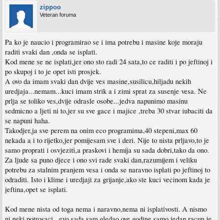
zippoo
Veteran foruma
Pa ko je naucio i programirao se i ima potrebu i masine koje moraju
raditi svaki dan ,onda se isplati.
Kod mene se ne isplati,jer ono sto radi 24 sata,to ce raditi i po jeftinoj i
po skupoj i to je opet isti prosjek.
A ovo da imam svaki dan dvije ves masine,susilicu,hiljadu nekih
uredjaja...nemam...kuci imam strik a i zimi sprat za susenje vesa. Ne
prlja se toliko ves,dvije odrasle osobe...jedva napunimo masinu
sedmicno a ljeti ni to,jer su sve gace i majice ,treba 30 stvar iubaciti da
se napuni haha.
Takodjer,ja sve perem na onim eco programima,40 stepeni,max 60
nekada a i to rijetko,jer pomijesam sve i deri. Nije to nista prljavo,to je
samo proprati i osvjeziti,a praskovi i hemija su sada dobri,tako da ono.
Za ljude sa puno djece i ono svi rade svaki dan,razumijem i veliku
potrebu za stalnim pranjem vesa i onda se naravno isplati po jeftinoj to
odraditi. Isto i klime i uredjaji za grijanje,ako ste kuci vecinom kada je
jeftina,opet se isplati.
Kod mene nista od toga nema i naravno,nema ni isplativosti. A nismo
ni neki potrosaci...evo sada sam gledao,ove godine samo jedan racun je