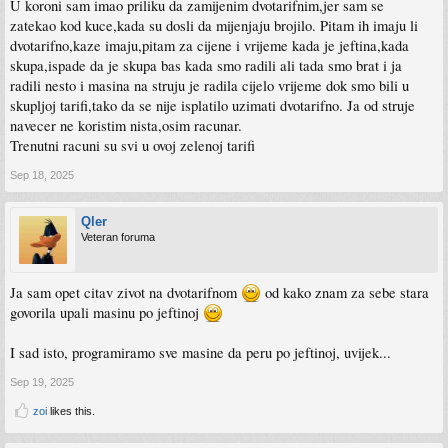
U koroni sam imao priliku da zamijenim dvotarifnim,jer sam se
zatekao kod kuce,kada su dosli da mijenjaju brojilo. Pitam ih imaju li
dvotarifno,kaze imaju,pitam za cijene i vrijeme kada je jeftina,kada
skupa,ispade da je skupa bas kada smo radili ali tada smo brat i ja
radili nesto i masina na struju je radila cijelo vrijeme dok smo bili u
skupljoj tarifi,tako da se nije isplatilo uzimati dvotarifno. Ja od struje
navecer ne koristim nista,osim racunar.
Trenutni racuni su svi u ovoj zelenoj tarifi
Sep 18, 2025
Qler
Veteran foruma
Ja sam opet citav zivot na dvotarifnom
od kako znam za sebe stara
govorila upali masinu po jeftinoj
I sad isto, programiramo sve masine da peru po jeftinoj, uvijek...
Sep 19, 2025
zoi
likes this.