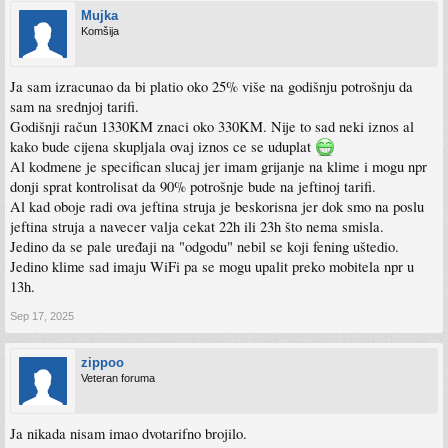
Mujka
Komšija
Ja sam izracunao da bi platio oko 25% više na godišnju potrošnju da
sam na srednjoj tarifi.
Godišnji račun 1330KM znaci oko 330KM. Nije to sad neki iznos al
kako bude cijena skupljala ovaj iznos ce se uduplat
Al kodmene je specifican slucaj jer imam grijanje na klime i mogu npr
donji sprat kontrolisat da 90% potrošnje bude na jeftinoj tarifi.
Al kad oboje radi ova jeftina struja je beskorisna jer dok smo na poslu
jeftina struja a navecer valja cekat 22h ili 23h što nema smisla.
Jedino da se pale uređaji na "odgodu" nebil se koji fening uštedio.
Jedino klime sad imaju WiFi pa se mogu upalit preko mobitela npr u
13h.
Sep 17, 2025
zippoo
Veteran foruma
Ja nikada nisam imao dvotarifno brojilo.