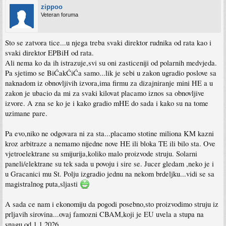
zippoo
Veteran foruma
Sto se zatvora tice...u njega treba svaki direktor rudnika od rata kao i
svaki direktor EPBiH od rata.
Ali nema ko da ih istrazuje,svi su oni zasticeniji od polarnih medvjeda.
Pa sjetimo se BiĆakĆiĆa samo...lik je sebi u zakon ugradio poslove sa
naknadom iz obnovljivih izvora,ima firmu za dizajniranje mini HE a u
zakon je ubacio da mi za svaki kilovat placamo iznos sa obnovljive
izvore. A zna se ko je i kako gradio mHE do sada i kako su na tome
uzimane pare.
Pa evo,niko ne odgovara ni za sta...placamo stotine miliona KM kazni
kroz arbitraze a nemamo nijedne nove HE ili bloka TE ili bilo sta. Ove
vjetroelektrane su smijurija,koliko malo proizvode struju. Solarni
paneli/elektrane su tek sada u povoju i sire se. Jucer gledam ,neko je i
u Gracanici mu St. Polju izgradio jednu na nekom brdeljku...vidi se sa
magistralnog puta,sljasti
A sada ce nam i ekonomiju da pogodi posebno,sto proizvodimo struju iz
prljavih sirovina...ovaj famozni CBAM,koji je EU uvela a stupa na
snagu od 1.1.2026.