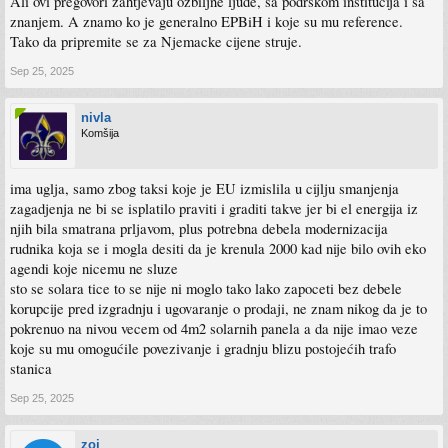
Ali ovi pregovori zahtjevaju ozbiljne ljude, sa podrskom institucija i sa
znanjem. A znamo ko je generalno EPBiH i koje su mu reference.
Tako da pripremite se za Njemacke cijene struje.
Sep 25, 2025
nivla
Komšija
ima uglja, samo zbog taksi koje je EU izmislila u cijlju smanjenja
zagadjenja ne bi se isplatilo praviti i graditi takve jer bi el energija iz
njih bila smatrana prljavom, plus potrebna debela modernizacija
rudnika koja se i mogla desiti da je krenula 2000 kad nije bilo ovih eko
agendi koje nicemu ne sluze
sto se solara tice to se nije ni moglo tako lako zapoceti bez debele
korupcije pred izgradnju i ugovaranje o prodaji, ne znam nikog da je to
pokrenuo na nivou vecem od 4m2 solarnih panela a da nije imao veze
koje su mu omogućile povezivanje i gradnju blizu postojećih trafo
stanica
Sep 25, 2025
zoi