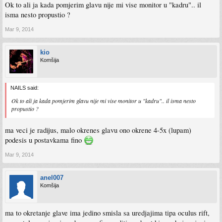
Ok to ali ja kada pomjerim glavu nije mi vise monitor u "kadru".. il
isma nesto propustio ?
Mar 9, 2014
kio
Komšija
NAILS said:
Ok to ali ja kada pomjerim glavu nije mi vise monitor u "kadru".. il isma nesto
propustio ?
ma veci je radijus, malo okrenes glavu ono okrene 4-5x (lupam)
podesis u postavkama fino
Mar 9, 2014
anel007
Komšija
ma to okretanje glave ima jedino smisla sa uredjajima tipa oculus rift,