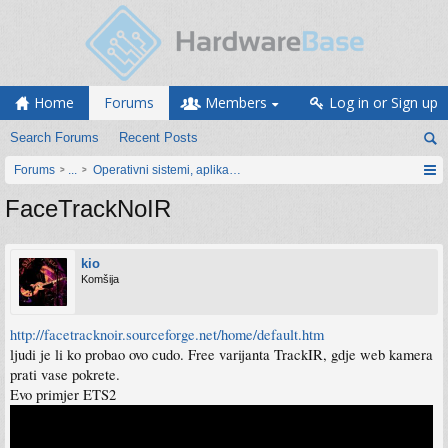
Home
Forums
Members
Log in or Sign up
Search Forums
Recent Posts
Forums
...
Operativni sistemi, aplikacije i programiranje
FaceTrackNoIR
kio
Komšija
http://facetracknoir.sourceforge.net/home/default.htm
ljudi je li ko probao ovo cudo. Free varijanta TrackIR, gdje web kamera
prati vase pokrete.
Evo primjer ETS2