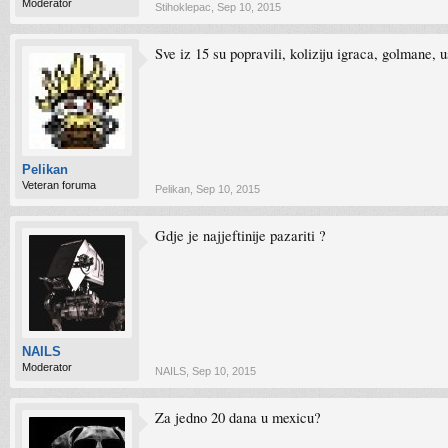
Moderator
Stihoklepac
,
Sep 10, 2015
Sve iz 15 su popravili, koliziju igraca, golmane, u
Pelikan
Veteran foruma
Pelikan
,
Sep 10, 2015
Gdje je najjeftinije pazariti ?
NAILS
Moderator
NAILS
,
Sep 10, 2015
Za jedno 20 dana u mexicu?