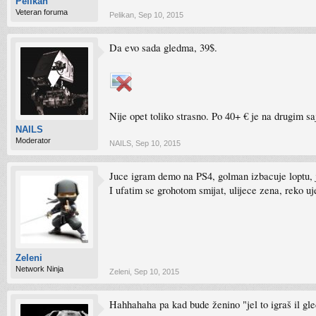
Pelikan
Veteran foruma
Pelikan
,
Sep 10, 2015
Da evo sada gledma, 39$.
Nije opet toliko strasno. Po 40+ € je na drugim sa
NAILS
Moderator
NAILS
,
Sep 10, 2015
Juce igram demo na PS4, golman izbacuje loptu, j
I ufatim se grohotom smijat, ulijece zena, reko uj
Zeleni
Network Ninja
Zeleni
,
Sep 10, 2015
Hahhahaha pa kad bude ženino "jel to igraš il gl