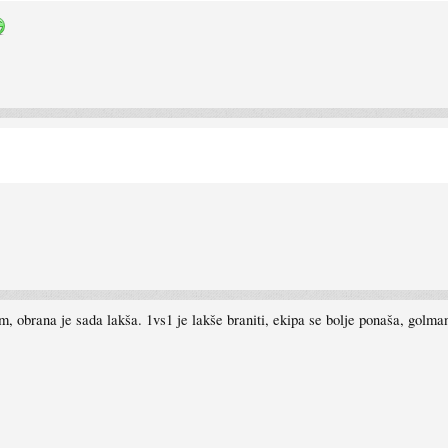
 obrana je sada lakša. 1vs1 je lakše braniti, ekipa se bolje ponaša, golman