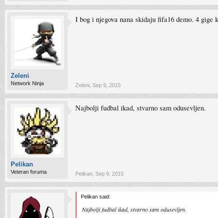
I bog i njegova nana skidaju fifa16 demo. 4 gige 
Zeleni
Network Ninja
Zeleni
,
Sep 9, 2015
Najbolji fudbal ikad, stvarno sam odusevljen.
Pelikan
Veteran foruma
Pelikan
,
Sep 9, 2015
Pelikan said:
Najbolji fudbal ikad, stvarno sam odusevljen.