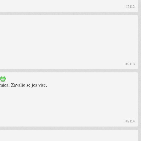
#2112
#2113
mica. Zavalio se jos vise,
#2114