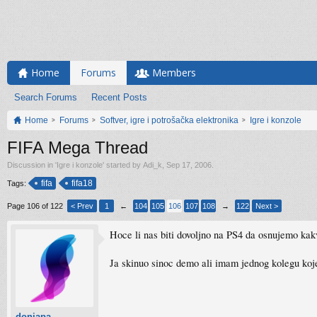
Home
Forums
Members
Search Forums
Recent Posts
Home
Forums
Softver, igre i potrošačka elektronika
Igre i konzole
FIFA Mega Thread
Discussion in '
Igre i konzole
' started by
Adi_k
,
Sep 17, 2006
.
fifa
fifa18
Tags:
Page 106 of 122
< Prev
1
←
104
105
106
107
108
→
122
Next >
Hoce li nas biti dovoljno na PS4 da osnujemo kak
Ja skinuo sinoc demo ali imam jednog kolegu koj
donjapa