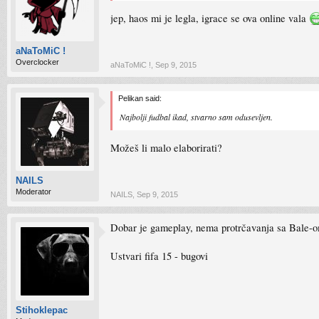
jep, haos mi je legla, igrace se ova online vala
aNaToMiC !
Overclocker
aNaToMiC !
,
Sep 9, 2015
Pelikan said:
Najbolji fudbal ikad, stvarno sam odusevljen.
Možeš li malo elaborirati?
NAILS
Moderator
NAILS
,
Sep 9, 2015
Dobar je gameplay, nema protrčavanja sa Bale-om,
Ustvari fifa 15 - bugovi
Stihoklepac