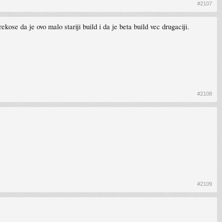
#2107
kose da je ovo malo stariji build i da je beta build vec drugaciji.
#2108
#2109