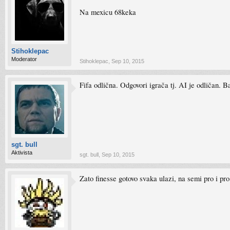
Na mexicu 68keka
Stihoklepac
Moderator
Stihoklepac
,
Sep 10, 2015
Fifa odlična. Odgovori igrača tj. AI je odličan. B
sgt. bull
Aktivista
sgt. bull
,
Sep 10, 2015
Zato finesse gotovo svaka ulazi, na semi pro i pr