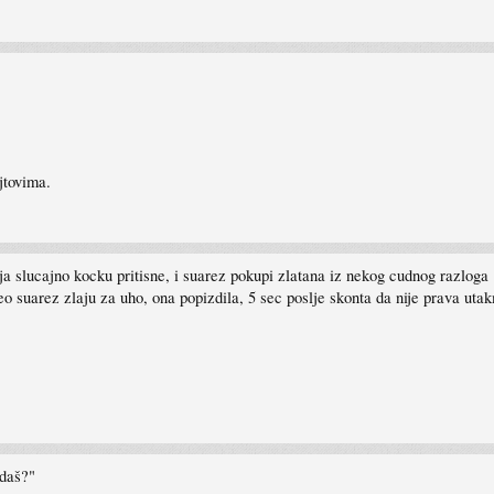
jtovima.
a slucajno kocku pritisne, i suarez pokupi zlatana iz nekog cudnog razloga
eo suarez zlaju za uho, ona popizdila, 5 sec poslje skonta da nije prava utak
edaš?"