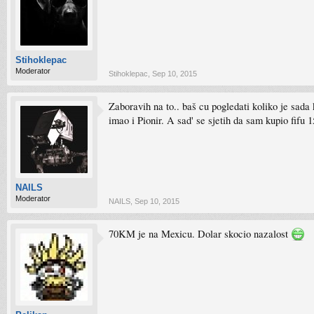
Stihoklepac
Moderator
Stihoklepac
,
Sep 10, 2015
Zaboravih na to.. baš cu pogledati koliko je sada 
imao i Pionir. A sad' se sjetih da sam kupio fifu 
NAILS
Moderator
NAILS
,
Sep 10, 2015
70KM je na Mexicu. Dolar skocio nazalost