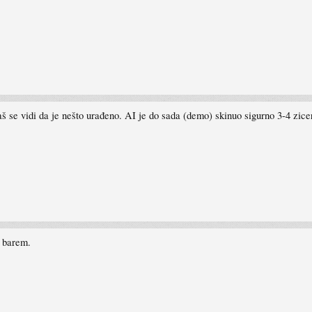
aš se vidi da je nešto urađeno. AI je do sada (demo) skinuo sigurno 3-4 zicera
o barem.