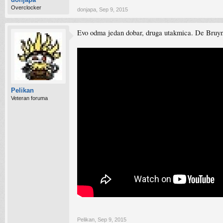
Overclocker
donjapa
,
Sep 9, 2015
Evo odma jedan dobar, druga utakmica. De Bruyn
Pelikan
Veteran foruma
Pelikan
,
Sep 9, 2015