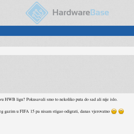
vu HWB ligu? Pokusavali smo to nekoliko puta do sad ali nije islo.
eg gazim u FIFA 15 pa nisam stigao odigrati, danas vjerovatno