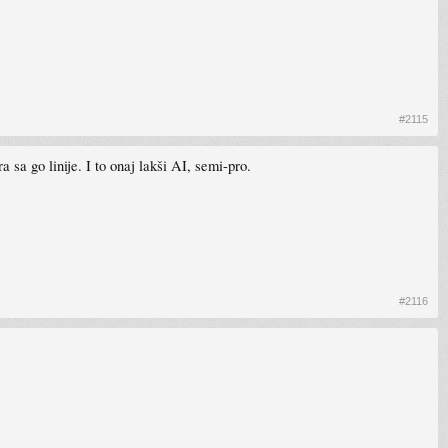
#2115
 sa go linije. I to onaj lakši AI, semi-pro.
#2116