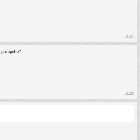
#2124
 primijetio?
#2125