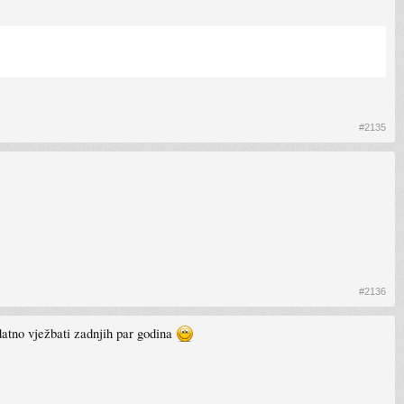
#2135
#2136
atno vježbati zadnjih par godina