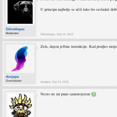
U principu najbolje se učiš tako što savladaš drib
Stihoklepac
Moderator
Stihoklepac
,
Sep 14, 2015
Zela, dajem jeftine instrukcije. Kad prodjes moju
donjapa
Overclocker
donjapa
,
Sep 14, 2015
Nesto ste mi puno samouvjereni