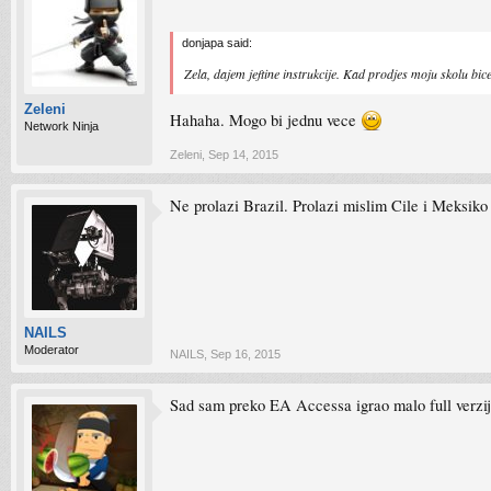
donjapa said:
Zela, dajem jeftine instrukcije. Kad prodjes moju skolu bic
Zeleni
Hahaha. Mogo bi jednu vece
Network Ninja
Zeleni
,
Sep 14, 2015
Ne prolazi Brazil. Prolazi mislim Cile i Meksiko a
NAILS
Moderator
NAILS
,
Sep 16, 2015
Sad sam preko EA Accessa igrao malo full verzij