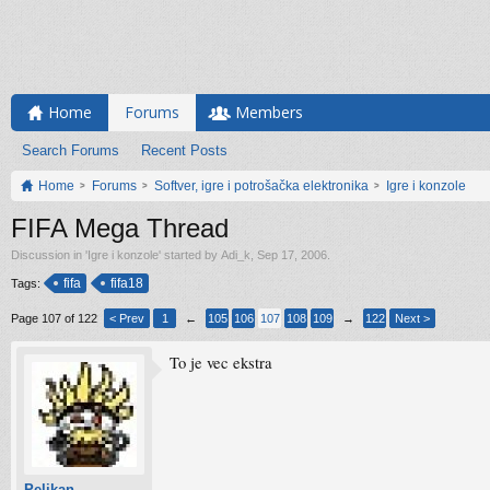
Home
Forums
Members
Search Forums
Recent Posts
Home
Forums
Softver, igre i potrošačka elektronika
Igre i konzole
FIFA Mega Thread
Discussion in '
Igre i konzole
' started by
Adi_k
,
Sep 17, 2006
.
fifa
fifa18
Tags:
Page 107 of 122
< Prev
1
←
105
106
107
108
109
→
122
Next >
To je vec ekstra
Pelikan