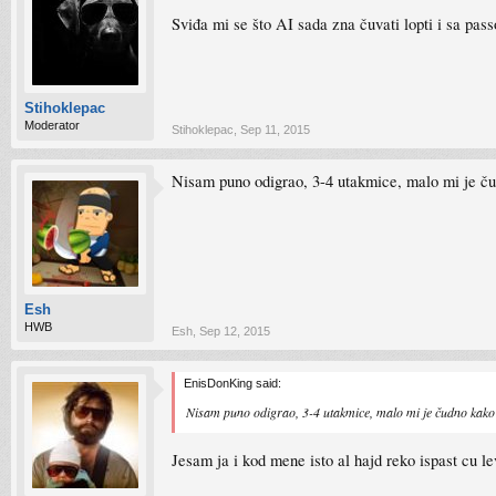
Sviđa mi se što AI sada zna čuvati lopti i sa pas
Stihoklepac
Moderator
Stihoklepac
,
Sep 11, 2015
Nisam puno odigrao, 3-4 utakmice, malo mi je čudn
Esh
HWB
Esh
,
Sep 12, 2015
EnisDonKing said:
Nisam puno odigrao, 3-4 utakmice, malo mi je čudno kako se
Jesam ja i kod mene isto al hajd reko ispast cu l