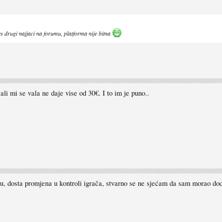
es drugi najjaci na forumu, platforma nije bitna
li mi se vala ne daje vise od 30€. I to im je puno..
u, dosta promjena u kontroli igrača, stvarno se ne sjećam da sam morao dod