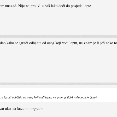
som unazad. Nije na pro lvl-u baš lako doći do posjeda lopte
o kako se igrači odbijaju od onog koji vodi loptu, ne znam je li još neko to
 igrači odbijaju od onog koji vodi loptu, ne znam je li još neko to primijetio?
evat ako sta kazem :mrgreen: