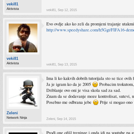
veki81
Aktivista
veki81
,
Sep 12, 2015
Evo ovdje ako ko zeli da promjeni trajanje utakmi
http://www.speedyshare.com/h5Ggt/FIFA16-demo
veki81
Aktivista
veki81
,
Sep 13, 2015
Ima li ko kakvih dobrih tutorijala sto se tice ovih f
Ja je igram ko da je 2005
Probacim trokutom, 
Driblanje ovo oni je visa skola sad za sad.
Znam da se dodavanje moze kontrolisat, sutevi, n
Posebno me odbrana jebe
Prije si mogao ono t
Zeleni
Network Ninja
Zeleni
,
Sep 14, 2015
Prođi one ofišl treninge i onda idi na youtube pa 