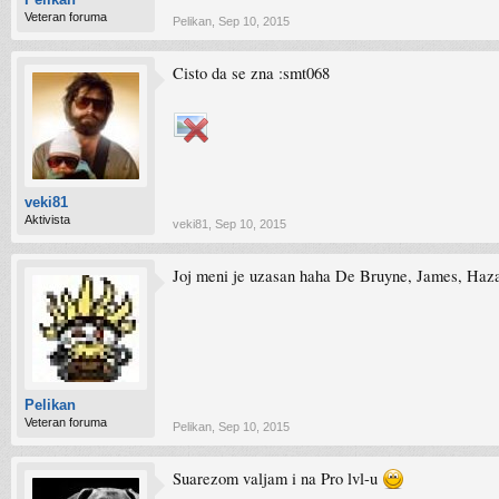
Veteran foruma
Pelikan
,
Sep 10, 2015
Cisto da se zna :smt068
veki81
Aktivista
veki81
,
Sep 10, 2015
Joj meni je uzasan haha De Bruyne, James, Hazard
Pelikan
Veteran foruma
Pelikan
,
Sep 10, 2015
Suarezom valjam i na Pro lvl-u