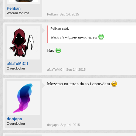
Pelikan
Veteran foruma
Pelikan
,
Sep 14, 2015
Pelikan said:
Nesto ste mi puno samouvjereni
Bas
aNaToMiC !
Overclocker
aNaToMiC !
,
Sep 14, 2015
Mozemo na teren da to i opravdam
donjapa
Overclocker
donjapa
,
Sep 14, 2015