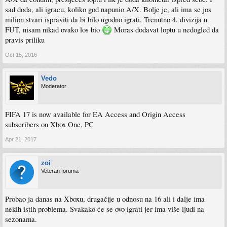
sad doda, ali igracu, koliko god napunio A/X. Bolje je, ali ima se jos
milion stvari ispraviti da bi bilo ugodno igrati. Trenutno 4. divizija u
FUT, nisam nikad ovako los bio
Moras dodavat loptu u nedogled da
pravis priliku
Oct 15, 2016
Vedo
Moderator
FIFA 17 is now available for EA Access and Origin Access
subscribers on Xbox One, PC
Apr 21, 2017
zoi
Veteran foruma
Probao ja danas na Xboxu, drugačije u odnosu na 16 ali i dalje ima
nekih istih problema. Svakako će se ovo igrati jer ima više ljudi na
sezonama.