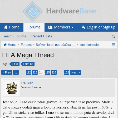
Home
Forums
Members
Log in or Sign up
Search Forums
Recent Posts
Home
Forums
Softver, igre i potrošačka elektronika
Igre i konzole
FIFA Mega Thread
fifa
fifa18
Tags:
< Prev
1
←
112
113
114
115
116
→
122
Next >
Pelikan
Veteran foruma
Jest bolje. I sad cesto udari glavom, ali nije vise tako precizno. Mada i
dalje mozes dodati igracu loptu iz kornera, ubaciti na far post i 50% je
go. UI ne steka vise toliko. I ono sto se meni milion puta desavalo, drzi
A/X da contain, presijeces loptu i lik je doda kilometar ispred sebe. I