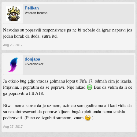
Pelikan
Veteran foruma
Navodno su popravili responsivnes pa ne bi trebalo da igrac napravi jos
jedan korak da doda, sutra itd.
Aug 26, 2017
donjapa
Overclocker
Ja otkrio bug gdje vracas golmanu loptu u Fifa 17, odmah cim je izasla.
Prijavim, i popratim da se popravi. Nije nikad
Bas da vidim da li ce
ga popraviti u FIFA18.
Btw - nema sanse da je uzmem, uzimao sam godinama ali kad vidis da
su nezaintresovani da poprave kljucni bug/exploit onda nema smisla
podrzavati. (Puno ce izgubiti samnom, znam
)
Aug 27, 2017