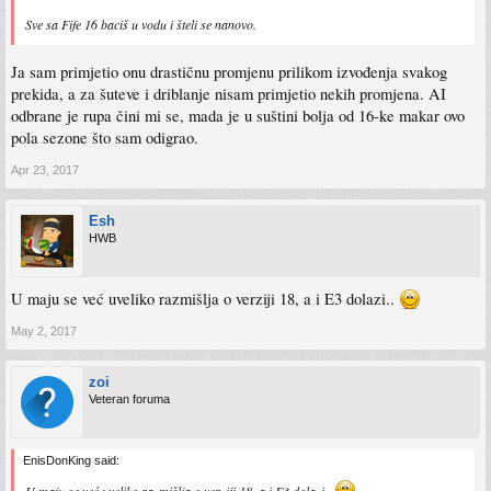
Sve sa Fife 16 baciš u vodu i šteli se nanovo.
Ja sam primjetio onu drastičnu promjenu prilikom izvođenja svakog
prekida, a za šuteve i driblanje nisam primjetio nekih promjena. AI
odbrane je rupa čini mi se, mada je u suštini bolja od 16-ke makar ovo
pola sezone što sam odigrao.
Apr 23, 2017
Esh
HWB
U maju se već uveliko razmišlja o verziji 18, a i E3 dolazi..
May 2, 2017
zoi
Veteran foruma
EnisDonKing said:
U maju se već uveliko razmišlja o verziji 18, a i E3 dolazi..