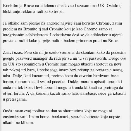
Koristim ja Brave na telefonu odnedavno i uzasan ima UX. Ostalo tj
blokiranje reklama radi kako treba.
Ja otkako sam presao na android najvise sam koristio Chrome, zatim
predjem na Bromite tj sad Cromite koji je kao Chrome samo sa
integrisanim adblockerom. I odnedavno desi se da adblocker u njemu
prestane raditi kako je prije radio i budem primoran preci na Brave.
Znaci uzas. Prvo sto mi je uzelo vremena da skontam kako da podesim
google password manager da radi jer su mi tu svi passwordi. Drugo ovo
za UX sto spominjem u Cromite sam mogao ubaciti shortcut za novi
tab pokraj url bara, i preko toga imam brzi pristup za otvaranje novog
taba. Dalje, kad kucam url, recimo hocu da otvorim hardware base
forum, moram kucati sve od pocetka. Dakle, moram upisati forum.h i
onda mi tek izbaci hwb forum i mogu tek onda kliknuti na pretragu da
otvori forum. A da krenem kucati samo hardwarebase, nece ga izbaciti
u pretragama.
Onda imam ovaj toolbar na dnu sa shortcutima koje ne mogu ni
customizovati. Imam home, bookmark, search shortcute koje uopste
nikad i ne klikam.