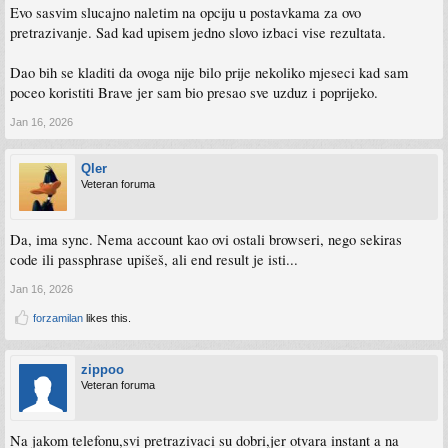
Evo sasvim slucajno naletim na opciju u postavkama za ovo
preko toga imam brzi pristup za otvaranje novog taba. Dalje, kad kucam url,
recimo hocu da otvorim hardware base forum, moram kucati sve od pocetka.
pretrazivanje. Sad kad upisem jedno slovo izbaci vise rezultata.
Dakle, moram upisati forum.h i onda mi tek izbaci hwb forum i mogu tek onda
kliknuti na pretragu da otvori forum. A da krenem kucati samo hardwarebase, nece
Dao bih se kladiti da ovoga nije bilo prije nekoliko mjeseci kad sam
ga izbaciti u pretragama.
poceo koristiti Brave jer sam bio presao sve uzduz i poprijeko.
Onda imam ovaj toolbar na dnu sa shortcutima koje ne mogu ni customizovati.
Imam home, bookmark, search shortcute koje uopste nikad i ne klikam.
Jan 16, 2026
Ima tu jos par stvari koje mi trenutno ne padaju na pamet, al svakodnevno me
Qler
frustriraju.
Veteran foruma
Da, ima sync. Nema account kao ovi ostali browseri, nego sekiras
code ili passphrase upišeš, ali end result je isti...
Jan 16, 2026
forzamilan
likes this.
zippoo
Veteran foruma
Na jakom telefonu,svi pretrazivaci su dobri,jer otvara instant a na