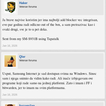
Haker
Veteran foruma
Ja brave najvise koristim jer ima najbolji add blocker vec integrisan,
evo par godina radi odlicno out of the box, a sam pretrazivac kao i
svaki drugi, sve je to u pet deka.
Sent from my SM-S931B using Tapatalk
Jan 16, 2026
Qler
Veteran foruma
Usput, Samsung Internet je sad dostupan svima na Windows. Sinoc
sam i njega snimio da vidim kako radi. Ali inače izbjegavam ove
programe koji rade samo na jednoj platformi. Zato i imam i FF i
bitwarden, jer to imam na svim platformama.
Jan 16, 2026
forzamilan