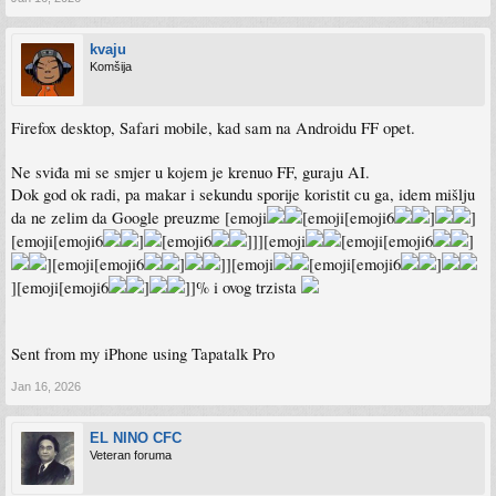
kvaju
Komšija
Firefox desktop, Safari mobile, kad sam na Androidu FF opet.
Ne sviđa mi se smjer u kojem je krenuo FF, guraju AI.
Dok god ok radi, pa makar i sekundu sporije koristit cu ga, idem mišlju
da ne zelim da Google preuzme [emoji
[emoji[emoji6
]
]
[emoji[emoji6
]
[emoji6
]]][emoji
[emoji[emoji6
]
][emoji[emoji6
]
]][emoji
[emoji[emoji6
]
][emoji[emoji6
]
]]% i ovog trzista
Sent from my iPhone using Tapatalk Pro
Jan 16, 2026
EL NINO CFC
Veteran foruma