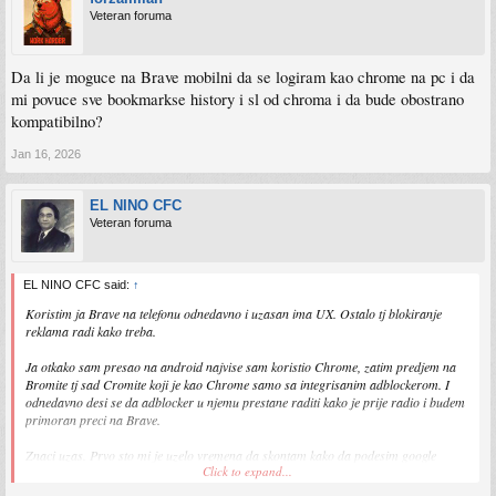
Veteran foruma
Da li je moguce na Brave mobilni da se logiram kao chrome na pc i da
mi povuce sve bookmarkse history i sl od chroma i da bude obostrano
kompatibilno?
Jan 16, 2026
EL NINO CFC
Veteran foruma
EL NINO CFC said:
↑
Koristim ja Brave na telefonu odnedavno i uzasan ima UX. Ostalo tj blokiranje
reklama radi kako treba.
Ja otkako sam presao na android najvise sam koristio Chrome, zatim predjem na
Bromite tj sad Cromite koji je kao Chrome samo sa integrisanim adblockerom. I
odnedavno desi se da adblocker u njemu prestane raditi kako je prije radio i budem
primoran preci na Brave.
Znaci uzas. Prvo sto mi je uzelo vremena da skontam kako da podesim google
Click to expand...
password manager da radi jer su mi tu svi passwordi. Drugo ovo za UX sto
spominjem u Cromite sam mogao ubaciti shortcut za novi tab pokraj url bara, i