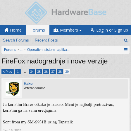
Home
Forums
Members
Log in or Sign up
Search Forums
Recent Posts
Forums
...
Operativni sistemi, aplikacije i programiranje
FireFox nadogradnje i nove verzije
< Prev
1
←
34
35
36
37
38
39
Haker
Veteran foruma
Ja koristim Brave otkako je izasao. Meni je najbolji pretrazivac,
koristim ga na svim uredjajima.
Sent from my SM-S931B using Tapatalk
Jan 16, 2026