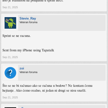
Bio je Hamilton na podijumu u sprint utrci.
Sep 21, 2025
Stevie_Ray
Veteran foruma
Sprint se ne racuna.
Sent from my iPhone using Tapatalk
Sep 21, 2025
zoi
Veteran foruma
Što se ne bi računao ako se računa u bodove? Ne kontam čemu
hejtanje. Ako ćemo realno, ni jedan ni drugi se nisu snašli.
Sep 21, 2025