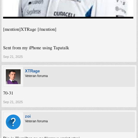
[mention]XTRage [/mention]
Sent from my iPhone using Tapatalk
Sep 21, 2025
XTRage
Veteran foruma
70-31
Sep 21, 2025
zoi
Veteran foruma