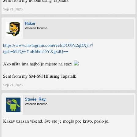
Sent from my iPhone using Tapatalk
Sep 21, 2025
Haker
Veteran foruma
https://www.instagram.com/reel/DO3Pz2qDXj1/?
igsh=MTQwYnR6bm55YXgxdQ==
Ako ništa ima najbolje mjesto na stazi
Sent from my SM-S931B using Tapatalk
Sep 21, 2025
Stevie_Ray
Veteran foruma
Kakav uzasan vikend. Sve sto je moglo poc krivo, poslo je.