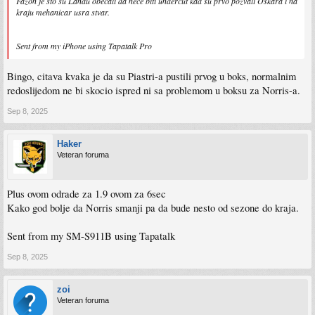
Fazon je sto su Landu obecali da nece biti undercut kad su prvo pozvali Oskara i na
kraju mehanicar usra stvar.
Sent from my iPhone using Tapatalk Pro
Bingo, citava kvaka je da su Piastri-a pustili prvog u boks, normalnim
redoslijedom ne bi skocio ispred ni sa problemom u boksu za Norris-a.
Sep 8, 2025
Haker
Veteran foruma
Plus ovom odrade za 1.9 ovom za 6sec
Kako god bolje da Norris smanji pa da bude nesto od sezone do kraja.
Sent from my SM-S911B using Tapatalk
Sep 8, 2025
zoi
Veteran foruma