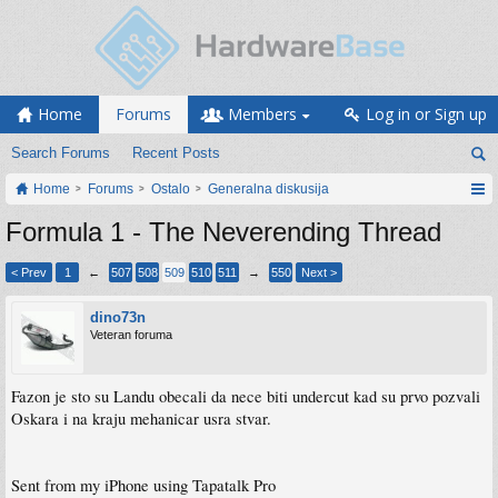
Home
Forums
Members
Log in or Sign up
Search Forums
Recent Posts
Home
Forums
Ostalo
Generalna diskusija
Formula 1 - The Neverending Thread
< Prev
1
←
507
508
509
510
511
→
550
Next >
dino73n
Veteran foruma
Fazon je sto su Landu obecali da nece biti undercut kad su prvo pozvali
Oskara i na kraju mehanicar usra stvar.
Sent from my iPhone using Tapatalk Pro