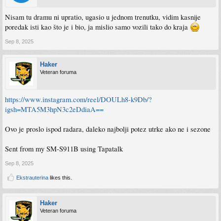
Nisam tu dramu ni upratio, ugasio u jednom trenutku, vidim kasnije
poredak isti kao što je i bio, ja mislio samo vozili tako do kraja
Sep 8, 2025
Haker
Veteran foruma
https://www.instagram.com/reel/DOULh8-k9Db/?
igsh=MTA5M3hpN3c2eDdiaA==
Ovo je proslo ispod radara, daleko najbolji potez utrke ako ne i sezone
Sent from my SM-S911B using Tapatalk
Sep 8, 2025
Ekstrauterina
likes this.
Haker
Veteran foruma