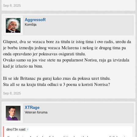
Sep 8, 2025
AggressoR
Komšija
Glupost, dva se vozaca bore za titulu iz istog tima i ovo radis, uredu da
je borba izmedju jednog vozaca Mclarena i nekog iz drugog tima pa
onda opravdano jer pokusavas osigurati titulu.
Ovako samo su jos vise stete na popularnost Norisu, raja ga izvizdala
kad je izlazio na binu.
Ili se ide Britanac pa guraj kako znas da pokusa uzet titulu.
Sta all se na kraju titula odluci u 3 poena u koristi Norrisa?
Sep 8, 2025
XTRage
Veteran foruma
dino73n said:
↑