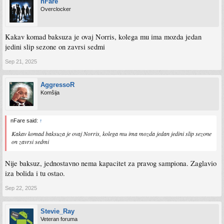
nFare
Overclocker
Kakav komad baksuza je ovaj Norris, kolega mu ima mozda jedan
jedini slip sezone on zavrsi sedmi
Sep 21, 2025
AggressoR
Komšija
nFare said:
↑
Kakav komad baksuza je ovaj Norris, kolega mu ima mozda jedan jedini slip sezone
on zavrsi sedmi
Nije baksuz, jednostavno nema kapacitet za pravog sampiona. Zaglavio
iza bolida i tu ostao.
Sep 22, 2025
Stevie_Ray
Veteran foruma