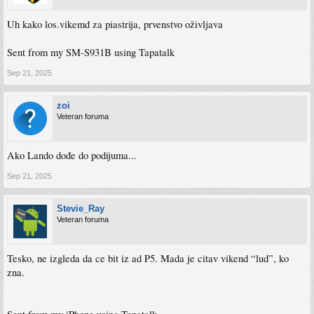
Uh kako los.vikemd za piastrija, prvenstvo oživljava
Sent from my SM-S931B using Tapatalk
Sep 21, 2025
zoi
Veteran foruma
Ako Lando dođe do podijuma...
Sep 21, 2025
Stevie_Ray
Veteran foruma
Tesko, ne izgleda da ce bit iz ad P5. Mada je citav vikend “lud”, ko
zna.