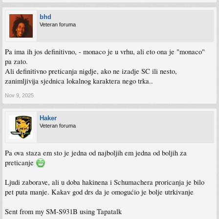
bhd
Veteran foruma
Pa ima ih jos definitivno, - monaco je u vrhu, ali eto ona je "monaco"
pa zato.
Ali definitivno preticanja nigdje, ako ne izadje SC ili nesto,
zanimljivija sjednica lokalnog karaktera nego trka..
Nov 9, 2025
Haker
Veteran foruma
Pa ova staza em sto je jedna od najboljih em jedna od boljih za
preticanje
Ljudi zaborave, ali u doba hakinena i Schumachera proricanja je bilo
pet puta manje. Kakav god drs da je omogućio je bolje utrkivanje
Sent from my SM-S931B using Tapatalk