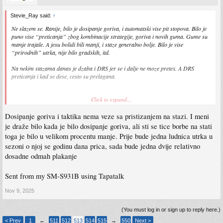
Stevie_Ray said:
↑
Ne slazem se. Ranije, bilo je dosipanje goriva, i automatski vise pit stopova. Bilo je
puno vise “preticanja” zbog kombinacije strategije, goriva i novih guma. Gume su
manje trajale. A jesu bolidi bili manji, i staze generalno bolje. Bilo je vise
“prirodnih” utrka, nije bilo gradskih, itd.
Na nekim stazama danas je dzaba i DRS jer se i dalje ne moze pretex. A DRS
preticanja i kad se dese, cesto su prelagana.
Click to expand...
Sent from my iPhone using Tapatalk
Dosipanje goriva i taktika nema veze sa pristizanjem na stazi. I meni
je draže bilo kada je bilo dosipanje goriva, ali sti se tice borbe na stati
toga je bilo u velikom procentu manje. Prije bude jedna ludnica utrka u
sezoni o njoj se godinu dana prica, sada bude jedna dvije relativno
dosadne odmah plakanje
Sent from my SM-S931B using Tapatalk
Nov 9, 2025
(You must log in or sign up to reply here.)
< Prev
1
←
511
512
513
514
515
→
550
Next >