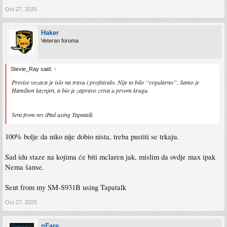
Oct 27, 2025
Haker
Veteran foruma
Stevie_Ray said:
↑
Previse vozaca je islo na travu i profitiralo. Nije to bilo “regularno”. Samo je
Hamilton kaznjen, a bio je zapravo zrtva u prvom krugu.
Sent from my iPad using Tapatalk
100% bolje da niko nije dobio nista, treba pustiti se trkaju.
Sad idu staze na kojima će biti mclaren jak, mislim da ovdje max ipak
Nema šanse.
Sent from my SM-S931B using Tapatalk
Oct 27, 2025
nFare