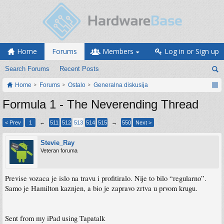
Home
Forums
Members
Log in or Sign up
Search Forums
Recent Posts
Home
Forums
Ostalo
Generalna diskusija
Formula 1 - The Neverending Thread
< Prev
1
←
511
512
513
514
515
→
550
Next >
Stevie_Ray
Veteran foruma
Previse vozaca je islo na travu i profitiralo. Nije to bilo “regularno”.
Samo je Hamilton kaznjen, a bio je zapravo zrtva u prvom krugu.
Sent from my iPad using Tapatalk