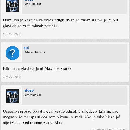
Overclocker
Hamilton je kažnjen za skroz drugu stvar, ne znam šta mu je bilo u
glavi da ne vrati odmah poziciju.
Oct 27, 2025
zoi
Veteran foruma
Bilo mu u glavi da je ni Max nije vratio.
Oct 27, 2025
nFare
Overclocker
Usporio i prošao pored njega, vratio odmah u slijedećoj krivini, nije
mogao više fer ispasti obzirom o kome se radi. Ako je tako lik se još
nije izliječio od traume zvane Max.
Last edited:
Oct 27, 2025