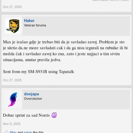
Oct 27, 2025
Haker
Veteran foruma
Max je izašao gdje je trebao biti da je savladao zavoj. Problem je sto
je uletio da.ne moze savladati cak i da ga nisu izgurali na rubnike ili bi
možda čak i savladao zavoj ko zna, zato i jeste najjaci u tim sivim
situacijama, unutar pravila jedva.
Sent from my SM-S931B using Tapatalk
Oct 27, 2025
donjapa
Overclocker
Dobar sprint za sad Norris
Nov 8, 2025
iPlay
and
selvin
like this.