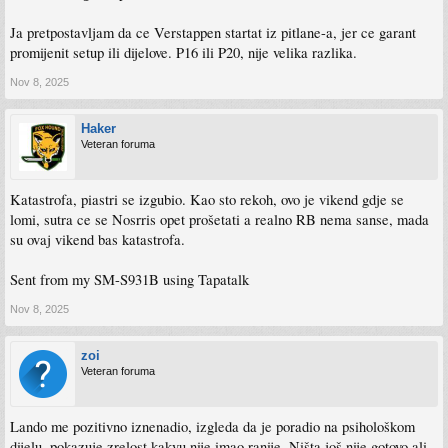
Ja pretpostavljam da ce Verstappen startat iz pitlane-a, jer ce garant
promijenit setup ili dijelove. P16 ili P20, nije velika razlika.
Nov 8, 2025
Haker
Veteran foruma
Katastrofa, piastri se izgubio. Kao sto rekoh, ovo je vikend gdje se
lomi, sutra ce se Nosrris opet prošetati a realno RB nema sanse, mada
su ovaj vikend bas katastrofa.
Sent from my SM-S931B using Tapatalk
Nov 8, 2025
zoi
Veteran foruma
Lando me pozitivno iznenadio, izgleda da je poradio na psihološkom
dijelu, pokazuje zrelost kakvu nije imao ranije. Ništa još nije gotovo ali