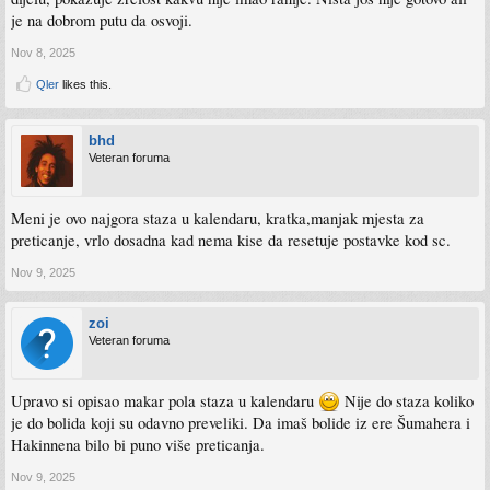
je na dobrom putu da osvoji.
Nov 8, 2025
Qler
likes this.
bhd
Veteran foruma
Meni je ovo najgora staza u kalendaru, kratka,manjak mjesta za
preticanje, vrlo dosadna kad nema kise da resetuje postavke kod sc.
Nov 9, 2025
zoi
Veteran foruma
Upravo si opisao makar pola staza u kalendaru
Nije do staza koliko
je do bolida koji su odavno preveliki. Da imaš bolide iz ere Šumahera i
Hakinnena bilo bi puno više preticanja.
Nov 9, 2025