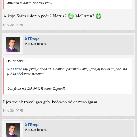
Antoneli je donio Norrisu titulu.
A koje Sainzu donio podij? Norris?
McLaren?
Nov 30, 2025
XTRage
Veteran foruma
Haker said:
↑
@XTRage
koje pranje poda sa Albonom posebno u ovoj zadnjoj trećini sezone, što
je bilo očekivano naravno
Sent from my SM-S931B using Tapatalk
I jos uvijek treceligas gubi bodovno od cetveroligasa.
Nov 30, 2025
XTRage
Veteran foruma