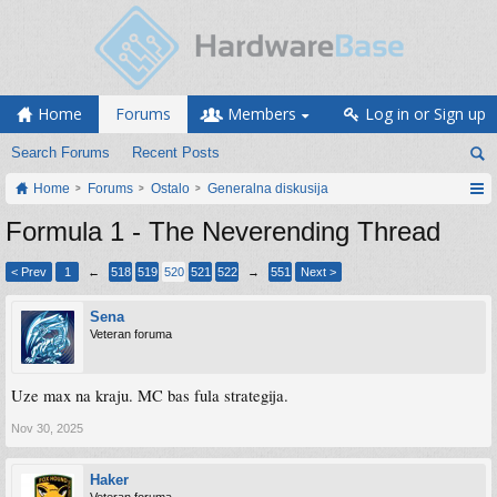
Home
Forums
Members
Log in or Sign up
Search Forums
Recent Posts
Home
Forums
Ostalo
Generalna diskusija
Formula 1 - The Neverending Thread
< Prev
1
←
518
519
520
521
522
→
551
Next >
Sena
Veteran foruma
Uze max na kraju. MC bas fula strategija.
Nov 30, 2025
Haker