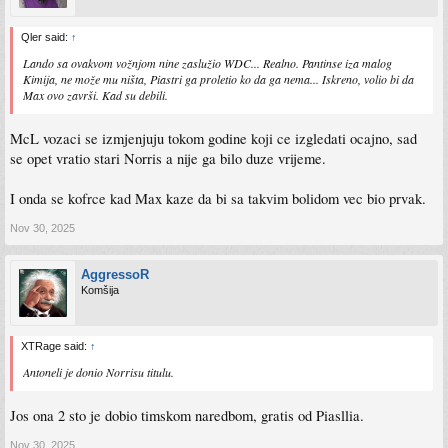
Qler said:
↑
Lando sa ovakvom vožnjom nine zaslužio WDC... Realno. Pantinse iza malog
Kimija, ne može mu ništa, Piastri ga proletio ko da ga nema... Iskreno, volio bi da
Max ovo završi. Kad su debili.
McL vozaci se izmjenjuju tokom godine koji ce izgledati ocajno, sad
se opet vratio stari Norris a nije ga bilo duze vrijeme.
I onda se kofrce kad Max kaze da bi sa takvim bolidom vec bio prvak.
Nov 30, 2025
AggressoR
Komšija
XTRage said:
↑
Antoneli je donio Norrisu titulu.
Jos ona 2 sto je dobio timskom naredbom, gratis od Piasllia.
Nov 30, 2025