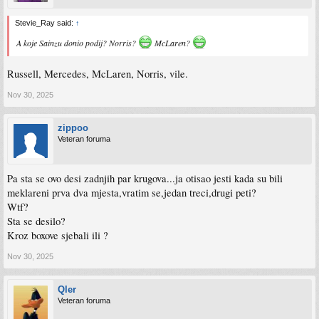
Stevie_Ray said:
↑
A koje Sainzu donio podij? Norris?
McLaren?
Russell, Mercedes, McLaren, Norris, vile.
Nov 30, 2025
zippoo
Veteran foruma
Pa sta se ovo desi zadnjih par krugova...ja otisao jesti kada su bili
meklareni prva dva mjesta,vratim se,jedan treci,drugi peti?
Wtf?
Sta se desilo?
Kroz boxove sjebali ili ?
Nov 30, 2025
Qler
Veteran foruma