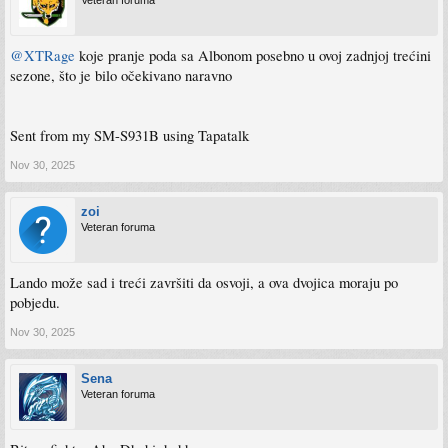
Veteran foruma
@XTRage
koje pranje poda sa Albonom posebno u ovoj zadnjoj trećini
sezone, što je bilo očekivano naravno
Sent from my SM-S931B using Tapatalk
Nov 30, 2025
zoi
Veteran foruma
Lando može sad i treći završiti da osvoji, a ova dvojica moraju po
pobjedu.
Nov 30, 2025
Sena
Veteran foruma