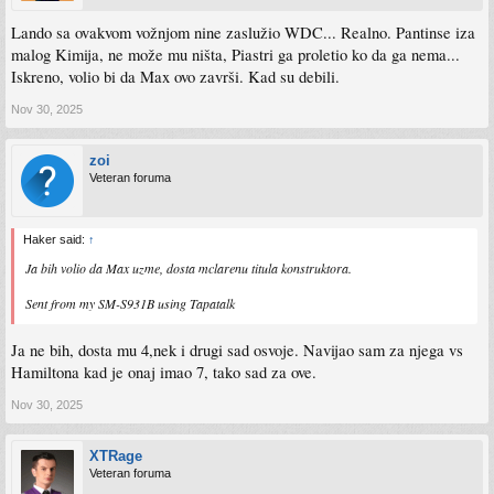
Lando sa ovakvom vožnjom nine zaslužio WDC... Realno. Pantinse iza
malog Kimija, ne može mu ništa, Piastri ga proletio ko da ga nema...
Iskreno, volio bi da Max ovo završi. Kad su debili.
Nov 30, 2025
zoi
Veteran foruma
Haker said:
↑
Ja bih volio da Max uzme, dosta mclarenu titula konstruktora.
Sent from my SM-S931B using Tapatalk
Ja ne bih, dosta mu 4,nek i drugi sad osvoje. Navijao sam za njega vs
Hamiltona kad je onaj imao 7, tako sad za ove.
Nov 30, 2025
XTRage
Veteran foruma