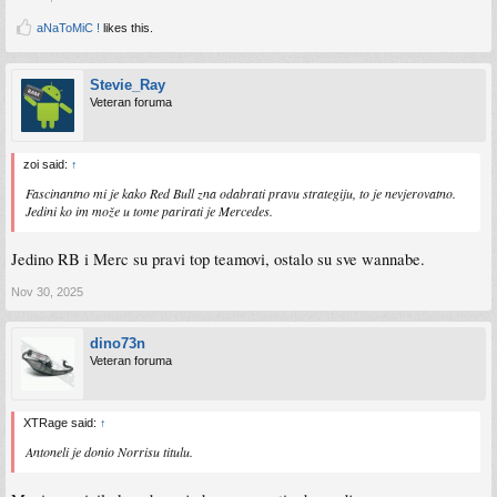
aNaToMiC !
likes this.
Stevie_Ray
Veteran foruma
zoi said:
↑
Fascinantno mi je kako Red Bull zna odabrati pravu strategiju, to je nevjerovatno.
Jedini ko im može u tome parirati je Mercedes.
Jedino RB i Merc su pravi top teamovi, ostalo su sve wannabe.
Nov 30, 2025
dino73n
Veteran foruma
XTRage said:
↑
Antoneli je donio Norrisu titulu.