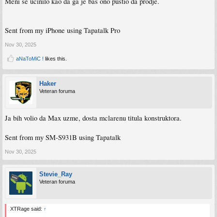
Meni se ucinilo kao da ga je bas ono pustio da prodje.
Sent from my iPhone using Tapatalk Pro
Nov 30, 2025
aNaToMiC !
likes this.
Haker
Veteran foruma
Ja bih volio da Max uzme, dosta mclarenu titula konstruktora.
Sent from my SM-S931B using Tapatalk
Nov 30, 2025
Stevie_Ray
Veteran foruma
XTRage said:
↑