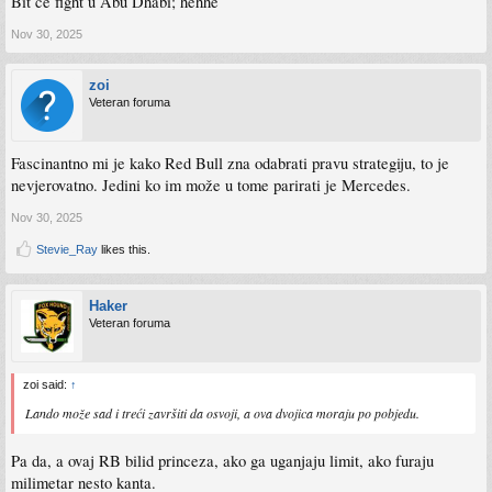
Bit ce fight u Abu Dhabi; hehhe
Nov 30, 2025
zoi
Veteran foruma
Fascinantno mi je kako Red Bull zna odabrati pravu strategiju, to je
nevjerovatno. Jedini ko im može u tome parirati je Mercedes.
Nov 30, 2025
Stevie_Ray
likes this.
Haker
Veteran foruma
zoi said:
↑
Lando može sad i treći završiti da osvoji, a ova dvojica moraju po pobjedu.
Pa da, a ovaj RB bilid princeza, ako ga uganjaju limit, ako furaju
milimetar nesto kanta.