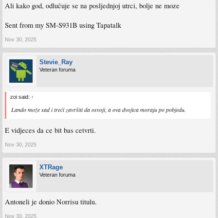
Ali kako god, odlučuje se na posljednjoj utrci, bolje ne moze
Sent from my SM-S931B using Tapatalk
Nov 30, 2025
Stevie_Ray
Veteran foruma
zoi said:
↑
Lando može sad i treći završiti da osvoji, a ova dvojica moraju po pobjedu.
E vidjeces da ce bit bas cetvrti.
Nov 30, 2025
XTRage
Veteran foruma
Antoneli je donio Norrisu titulu.
Nov 30, 2025