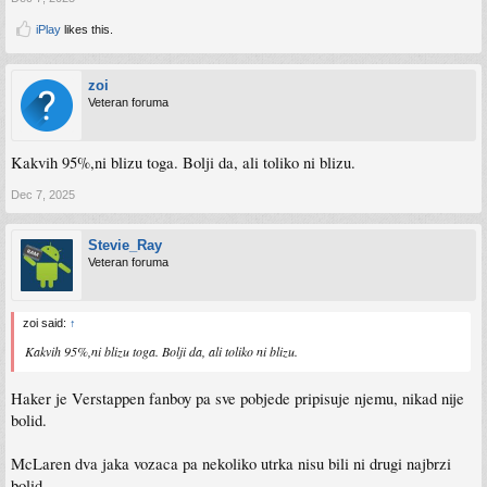
iPlay
likes this.
zoi
Veteran foruma
Kakvih 95%,ni blizu toga. Bolji da, ali toliko ni blizu.
Dec 7, 2025
Stevie_Ray
Veteran foruma
zoi said:
↑
Kakvih 95%,ni blizu toga. Bolji da, ali toliko ni blizu.
Haker je Verstappen fanboy pa sve pobjede pripisuje njemu, nikad nije
bolid.
McLaren dva jaka vozaca pa nekoliko utrka nisu bili ni drugi najbrzi
bolid.