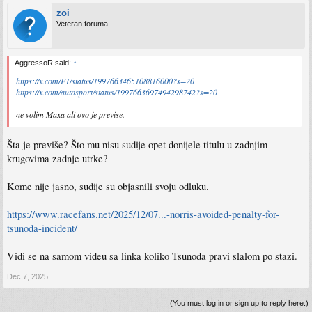
zoi
Veteran foruma
AggressoR said:
↑
https://x.com/F1/status/1997663465108816000?s=20
https://x.com/autosport/status/1997663697494298742?s=20
ne volim Maxa ali ovo je previse.
Šta je previše? Što mu nisu sudije opet donijele titulu u zadnjim
krugovima zadnje utrke?
Kome nije jasno, sudije su objasnili svoju odluku.
https://www.racefans.net/2025/12/07...-norris-avoided-penalty-for-
tsunoda-incident/
Vidi se na samom videu sa linka koliko Tsunoda pravi slalom po stazi.
Dec 7, 2025
(You must log in or sign up to reply here.)