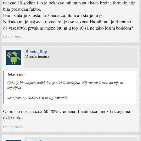
unazad 10 godina i to je ookazao milion puta i kada brzina formule nije
bila presudan faktor.
Evo i sada je zaostajao 3 boda za titulu ali sta je tu je.
Nekako mi je najvece razocarenje ove sezone Hamilton...je li realno
da visestruki prvak ne moze biti ni u top 10,sa ne tako losim bolidom?
Dec 7, 2025
Stevie_Ray
Veteran foruma
Haker said:
↑
Cuj nije bio najbrži bolid, bio je u 95% slučajeva. Nije ne zasluzeno ali nije ni
uvjerljivo
Sent from my SM-S931B using Tapatalk
Osim sto nije, mozda 60-70% vremena. I nadmocan mozda svega na
dvije utrke.
Dec 7, 2025