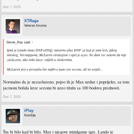
Dec 7, 2025
XTRage
Veteran foruma
Stevie_Ray said:
↑
Ipak je Lando imao DNF+DSQ, naravno plus DNF za koji je sam kriv, jakog
timskog, Verstappena, McLaren strategiste i opet je uzeo. Ne dam rec nekom da nije
zasluzeno, ako neko kaze: odjebi u skokovima.
McLaren jest u prosjeku bio najbrzi auto ove sezone, ali ne uvijek...
Normalno da je nezasluzeno, pojeo ih je Max uzduz i poprijeko, sa tom
jacinom bolida kroz sezonu bi uzeo titulu sa 100 bodova prednosti.
Dec 7, 2025
iPlay
Komšija
Šta bi bilo kad bi bilo. Max i njegove mindgame igre. Lando je