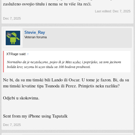
zasluženo osvojio titulu i nema se tu više šta reći.
Last edited:
Dec 7, 2025
Dec 7, 2025
Stevie_Ray
Veteran foruma
XTRage said:
↑
Normalno da je nezasluzeno, pojeo ih je Max uzduz i poprijeko, sa tom jacinom
bolida kroz sezonu bi uzeo titulu sa 100 bodova prednosti.
Ne bi, da su mu timski bili Lando ili Oscar. U tome je fazon. Bi, da su
mu timski levatine tipa Tsunoda ili Perez. Primjetis neku razliku?
Odjebi u skokovima.
Sent from my iPhone using Tapatalk
Dec 7, 2025