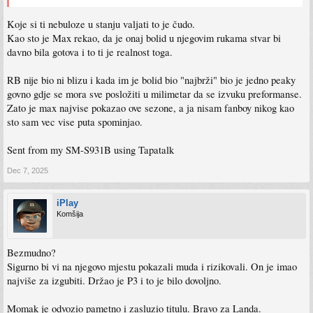
Koje si ti nebuloze u stanju valjati to je čudo.
Kao sto je Max rekao, da je onaj bolid u njegovim rukama stvar bi
davno bila gotova i to ti je realnost toga.
RB nije bio ni blizu i kada im je bolid bio "najbrži" bio je jedno peaky
govno gdje se mora sve posložiti u milimetar da se izvuku preformanse.
Zato je max najvise pokazao ove sezone, a ja nisam fanboy nikog kao
sto sam vec vise puta spominjao.
Sent from my SM-S931B using Tapatalk
Dec 7, 2025
iPlay
Komšija
Bezmudno?
Sigurno bi vi na njegovo mjestu pokazali muda i rizikovali. On je imao
najviše za izgubiti. Držao je P3 i to je bilo dovoljno.
Momak je odvozio pametno i zasluzio titulu. Bravo za Landa.