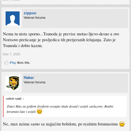
zippoo
Veteran foruma
Nema tu nista sporno...Tsunoda je previse motao lijevo-desno a ovo
Norisovo preticanje je posljedica tih pretjeranih lelujanja. Zato je
Tsunoda i dobio kaznu.
Dec 7, 2025
iPlay
likes this.
Haker
Veteran foruma
selvin said:
↑
Znaci Max sa golfom dvojkom osvajao titule dosad i uvijek zasluzeno. Realni
forumasi kao i uvijek
Ne, max uzima samo sa najjačim bolidom, po realnim forumasima