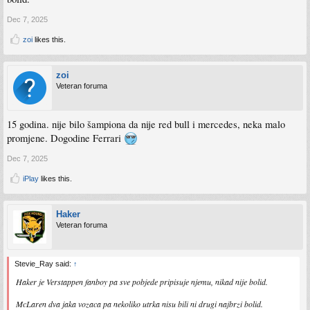
Dec 7, 2025
zoi
likes this.
zoi
Veteran foruma
15 godina. nije bilo šampiona da nije red bull i mercedes, neka malo
promjene. Dogodine Ferrari
Dec 7, 2025
iPlay
likes this.
Haker
Veteran foruma
Stevie_Ray said:
↑
Haker je Verstappen fanboy pa sve pobjede pripisuje njemu, nikad nije bolid.
McLaren dva jaka vozaca pa nekoliko utrka nisu bili ni drugi najbrzi bolid.