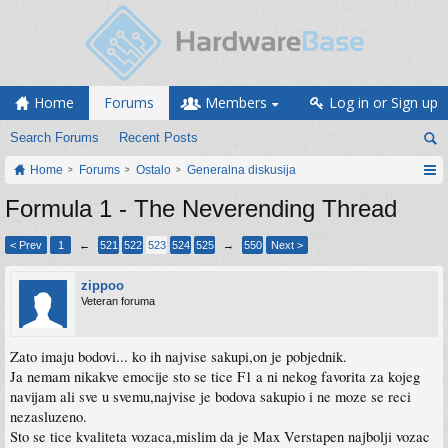
Home
Forums
Members
Log in or Sign up
Search Forums
Recent Posts
Home
Forums
Ostalo
Generalna diskusija
Formula 1 - The Neverending Thread
< Prev
1
←
521
522
523
524
525
→
550
Next >
zippoo
Veteran foruma
Zato imaju bodovi... ko ih najvise sakupi,on je pobjednik.
Ja nemam nikakve emocije sto se tice F1 a ni nekog favorita za kojeg
navijam ali sve u svemu,najvise je bodova sakupio i ne moze se reci
nezasluzeno.
Sto se tice kvaliteta vozaca,mislim da je Max Verstapen najbolji vozac