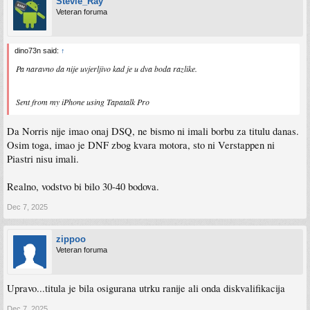
Stevie_Ray
Veteran foruma
dino73n said:
↑
Pa naravno da nije uvjerljivo kad je u dva boda razlike.
Sent from my iPhone using Tapatalk Pro
Da Norris nije imao onaj DSQ, ne bismo ni imali borbu za titulu danas.
Osim toga, imao je DNF zbog kvara motora, sto ni Verstappen ni
Piastri nisu imali.
Realno, vodstvo bi bilo 30-40 bodova.
Dec 7, 2025
zippoo
Veteran foruma
Upravo...titula je bila osigurana utrku ranije ali onda diskvalifikacija
Dec 7, 2025