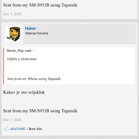
Sent from my SM-S931B using Tapatalk
Dec 7, 2025
Haker
Veteran foruma
Stevie_Ray said:
↑
Odjebi u skokovima.
Sent from my iPhone using Tapatalk
Kakav je ovo seljakluk
Sent from my SM-S931B using Tapatalk
Dec 7, 2025
aNaToMiC !
likes this.