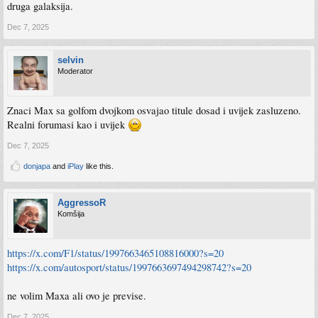
druga galaksija.
Dec 7, 2025
selvin
Moderator
Znaci Max sa golfom dvojkom osvajao titule dosad i uvijek zasluzeno.
Realni forumasi kao i uvijek
Dec 7, 2025
donjapa
and
iPlay
like this.
AggressoR
Komšija
https://x.com/F1/status/1997663465108816000?s=20
https://x.com/autosport/status/1997663697494298742?s=20
ne volim Maxa ali ovo je previse.
Dec 7, 2025