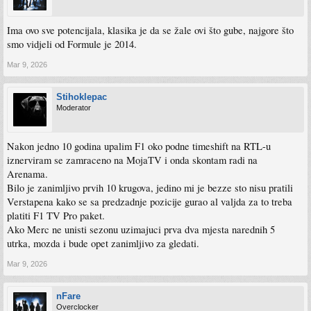
Ima ovo sve potencijala, klasika je da se žale ovi što gube, najgore što
smo vidjeli od Formule je 2014.
Mar 9, 2026
Stihoklepac
Moderator
Nakon jedno 10 godina upalim F1 oko podne timeshift na RTL-u
iznerviram se zamraceno na MojaTV i onda skontam radi na
Arenama.
Bilo je zanimljivo prvih 10 krugova, jedino mi je bezze sto nisu pratili
Verstapena kako se sa predzadnje pozicije gurao al valjda za to treba
platiti F1 TV Pro paket.
Ako Merc ne unisti sezonu uzimajuci prva dva mjesta narednih 5
utrka, mozda i bude opet zanimljivo za gledati.
Mar 9, 2026
nFare
Overclocker