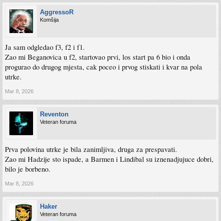
AggressoR
Komšija
Ja sam odgledao f3, f2 i f1.
Zao mi Beganovica u f2, startovao prvi, los start pa 6 bio i onda
progurao do drugog mjesta, cak poceo i prvog stiskati i kvar na pola
utrke.
Mar 8, 2026
Reventon
Veteran foruma
Prva polovina utrke je bila zanimljiva, druga za prespavati.
Zao mi Hadzije sto ispade, a Barmen i Lindibal su iznenadjujuce dobri,
bilo je borbeno.
Mar 8, 2026
Haker
Veteran foruma