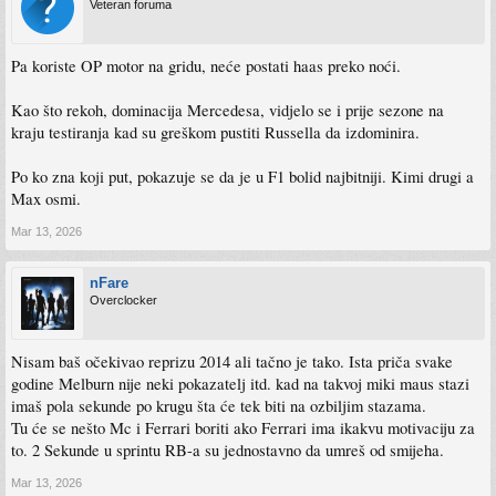
Veteran foruma
Pa koriste OP motor na gridu, neće postati haas preko noći.
Kao što rekoh, dominacija Mercedesa, vidjelo se i prije sezone na
kraju testiranja kad su greškom pustiti Russella da izdominira.
Po ko zna koji put, pokazuje se da je u F1 bolid najbitniji. Kimi drugi a
Max osmi.
Mar 13, 2026
nFare
Overclocker
Nisam baš očekivao reprizu 2014 ali tačno je tako. Ista priča svake
godine Melburn nije neki pokazatelj itd. kad na takvoj miki maus stazi
imaš pola sekunde po krugu šta će tek biti na ozbiljim stazama.
Tu će se nešto Mc i Ferrari boriti ako Ferrari ima ikakvu motivaciju za
to. 2 Sekunde u sprintu RB-a su jednostavno da umreš od smijeha.
Mar 13, 2026