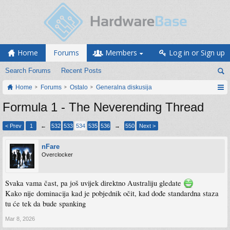
Home
Forums
Members
Log in or Sign up
Search Forums
Recent Posts
Home
Forums
Ostalo
Generalna diskusija
Formula 1 - The Neverending Thread
< Prev
1
←
532
533
534
535
536
→
550
Next >
nFare
Overclocker
Svaka vama čast, pa još uvijek direktno Australiju gledate
Kako nije dominacija kad je pobjednik očit, kad dođe standardna staza
tu će tek da bude spanking
Mar 8, 2026