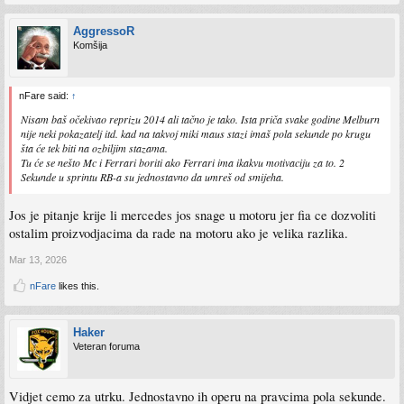
AggressoR
Komšija
nFare said:
↑
Nisam baš očekivao reprizu 2014 ali tačno je tako. Ista priča svake godine Melburn
nije neki pokazatelj itd. kad na takvoj miki maus stazi imaš pola sekunde po krugu
šta će tek biti na ozbiljim stazama.
Tu će se nešto Mc i Ferrari boriti ako Ferrari ima ikakvu motivaciju za to. 2
Sekunde u sprintu RB-a su jednostavno da umreš od smijeha.
Jos je pitanje krije li mercedes jos snage u motoru jer fia ce dozvoliti
ostalim proizvodjacima da rade na motoru ako je velika razlika.
Mar 13, 2026
nFare
likes this.
Haker
Veteran foruma
Vidjet cemo za utrku. Jednostavno ih operu na pravcima pola sekunde.