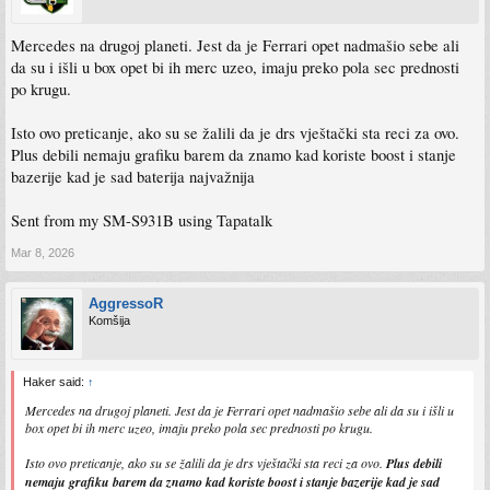
Mercedes na drugoj planeti. Jest da je Ferrari opet nadmašio sebe ali
da su i išli u box opet bi ih merc uzeo, imaju preko pola sec prednosti
po krugu.
Isto ovo preticanje, ako su se žalili da je drs vještački sta reci za ovo.
Plus debili nemaju grafiku barem da znamo kad koriste boost i stanje
bazerije kad je sad baterija najvažnija
Sent from my SM-S931B using Tapatalk
Mar 8, 2026
AggressoR
Komšija
Haker said:
↑
Mercedes na drugoj planeti. Jest da je Ferrari opet nadmašio sebe ali da su i išli u
box opet bi ih merc uzeo, imaju preko pola sec prednosti po krugu.
Isto ovo preticanje, ako su se žalili da je drs vještački sta reci za ovo.
Plus debili
nemaju grafiku barem da znamo kad koriste boost i stanje bazerije kad je sad