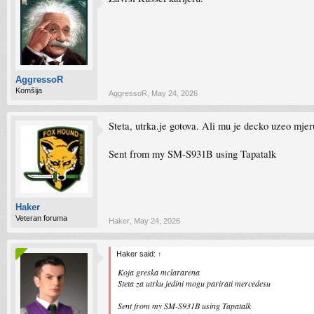
AggressoR
Komšija
AggressoR
,
May 24, 2026
Steta, utrka.je gotova. Ali mu je decko uzeo mje
Sent from my SM-S931B using Tapatalk
Haker
Veteran foruma
Haker
,
May 24, 2026
Haker said:
↑
Koja greska mclararena
Steta za utrku jedini mogu parirati mercedesu
Sent from my SM-S931B using Tapatalk