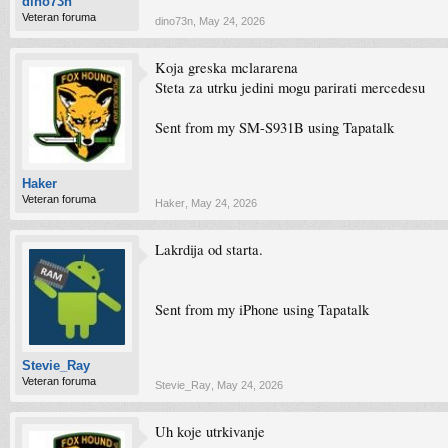
dino73n
Veteran foruma
dino73n
,
May 24, 2026
Koja greska mclararena
Steta za utrku jedini mogu parirati mercedesu
Sent from my SM-S931B using Tapatalk
Haker
Veteran foruma
Haker
,
May 24, 2026
Lakrdija od starta.
Sent from my iPhone using Tapatalk
Stevie_Ray
Veteran foruma
Stevie_Ray
,
May 24, 2026
Uh koje utrkivanje