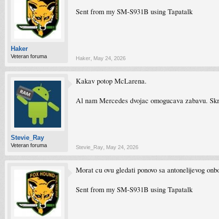
Sent from my SM-S931B using Tapatalk
Haker
Veteran foruma
Haker
,
May 24, 2026
Kakav potop McLarena.
Al nam Mercedes dvojac omogucava zabavu. Skrsic
Stevie_Ray
Veteran foruma
Stevie_Ray
,
May 24, 2026
Morat cu ovu gledati ponovo sa antonelijevog onb
Sent from my SM-S931B using Tapatalk