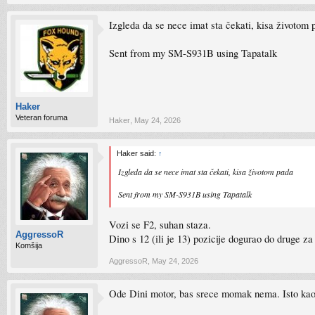
Izgleda da se nece imat sta čekati, kisa životom 
Sent from my SM-S931B using Tapatalk
Haker
Veteran foruma
Haker
,
May 24, 2026
Haker said:
↑
Izgleda da se nece imat sta čekati, kisa životom pada
Sent from my SM-S931B using Tapatalk
Vozi se F2, suhan staza.
AggressoR
Dino s 12 (ili je 13) pozicije dogurao do druge z
Komšija
AggressoR
,
May 24, 2026
Ode Dini motor, bas srece momak nema. Isto kao n