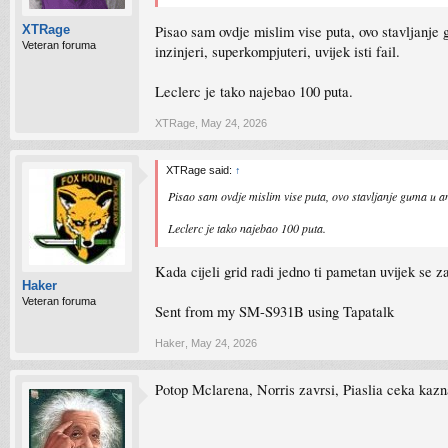
Pisao sam ovdje mislim vise puta, ovo stavljanje g
XTRage
Veteran foruma
inzinjeri, superkompjuteri, uvijek isti fail.
Leclerc je tako najebao 100 puta.
XTRage
,
May 24, 2026
XTRage said:
↑
Pisao sam ovdje mislim vise puta, ovo stavljanje guma u anti
Leclerc je tako najebao 100 puta.
Kada cijeli grid radi jedno ti pametan uvijek se 
Haker
Veteran foruma
Sent from my SM-S931B using Tapatalk
Haker
,
May 24, 2026
Potop Mclarena, Norris zavrsi, Piaslia ceka kazn