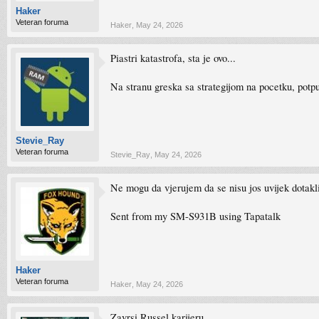
Haker
Veteran foruma
Haker
,
May 24, 2026
Piastri katastrofa, sta je ovo...
Na stranu greska sa strategijom na pocetku, potp
Stevie_Ray
Veteran foruma
Stevie_Ray
,
May 24, 2026
Ne mogu da vjerujem da se nisu jos uvijek dotakl
Sent from my SM-S931B using Tapatalk
Haker
Veteran foruma
Haker
,
May 24, 2026
Zavrsi Russel karijeru.