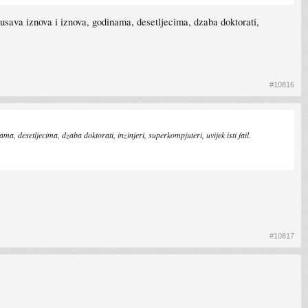
okusava iznova i iznova, godinama, desetljecima, dzaba doktorati,
#10816
ma, desetljecima, dzaba doktorati, inzinjeri, superkompjuteri, uvijek isti fail.
#10817