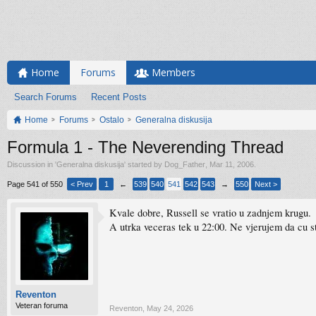
Home
Forums
Members
Search Forums
Recent Posts
Home
Forums
Ostalo
Generalna diskusija
Formula 1 - The Neverending Thread
Discussion in '
Generalna diskusija
' started by
Dog_Father
,
Mar 11, 2006
.
Page 541 of 550
< Prev
1
←
539
540
541
542
543
→
550
Next >
Kvale dobre, Russell se vratio u zadnjem krugu.
A utrka veceras tek u 22:00. Ne vjerujem da cu sti
Reventon
Veteran foruma
Reventon
,
May 24, 2026