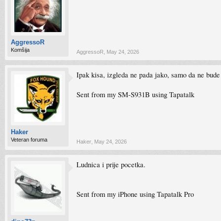
AggressoR
Komšija
AggressoR
,
May 24, 2026
Ipak kisa, izgleda ne pada jako, samo da ne bude
Sent from my SM-S931B using Tapatalk
Haker
Veteran foruma
Haker
,
May 24, 2026
Ludnica i prije pocetka.
Sent from my iPhone using Tapatalk Pro