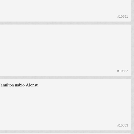
#10851
#10852
Hamilton nabio Alonsu.
#10853