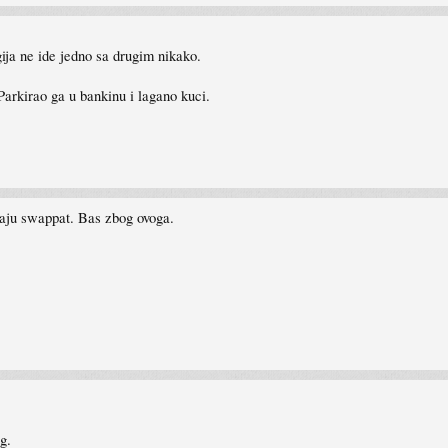
gija ne ide jedno sa drugim nikako.
 Parkirao ga u bankinu i lagano kuci.
baju swappat. Bas zbog ovoga.
g.