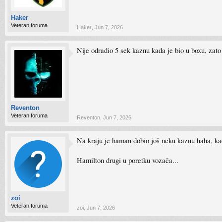
Haker
Veteran foruma
Haker
,
Jun 7, 2026
Nije odradio 5 sek kaznu kada je bio u boxu, zat
Reventon
Veteran foruma
Reventon
,
Jun 7, 2026
Na kraju je haman dobio još neku kaznu haha, ka
Hamilton drugi u poretku vozača...
zoi
Veteran foruma
zoi
,
Jun 7, 2026