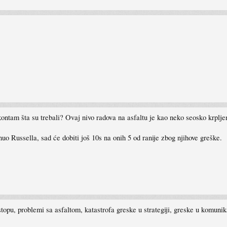
kontam šta su trebali? Ovaj nivo radova na asfaltu je kao neko seosko krplje
 Russella, sad će dobiti još 10s na onih 5 od ranije zbog njihove greške.
topu, problemi sa asfaltom, katastrofa greske u strategiji, greske u komuni