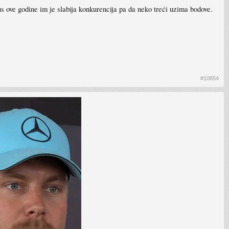
us ove godine im je slabija konkurencija pa da neko treći uzima bodove.
#10854