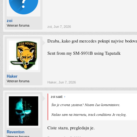
zoi
Veteran foruma
zoi
,
Jun 7, 2026
Dzaba,.kako god mercedes pokupi najvise bodova
Sent from my SM-S931B using Tapatalk
Haker
Veteran foruma
Haker
,
Jun 7, 2026
zoi said:
↑
Što je crvena zastava? Nisam čuo komentatore.
Našao sam na internetu, track conditions Je razlog.
Ciste stazu, pregledaju je.
Reventon
Veteran foruma