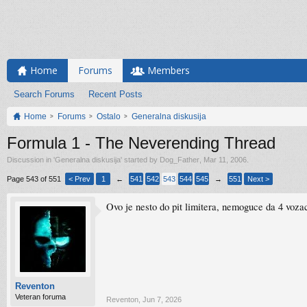
Home
Forums
Members
Search Forums
Recent Posts
Home
Forums
Ostalo
Generalna diskusija
Formula 1 - The Neverending Thread
Discussion in '
Generalna diskusija
' started by
Dog_Father
,
Mar 11, 2006
.
Page 543 of 551
< Prev
1
←
541
542
543
544
545
→
551
Next >
Ovo je nesto do pit limitera, nemoguce da 4 voza
Reventon
Veteran foruma
Reventon
,
Jun 7, 2026