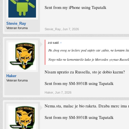
Sent from my iPhone using Tapatalk
Stevie_Ray
Veteran foruma
Stevie_Ray
,
Jun 7, 2026
zoi said:
↑
Pa zbog ovog se leclerc pod safety car zabio, ne kontam šta
Nego niko ne komentariše kako je Mercedes zeznuo Russella,
Nisam upratio za Russella, sto je dobio kaznu?
Haker
Veteran foruma
Sent from my SM-S931B using Tapatalk
Haker
,
Jun 7, 2026
Nema.sta, malac je bio raketa. Dzaba merc ima na
Sent from my SM-S931B using Tapatalk