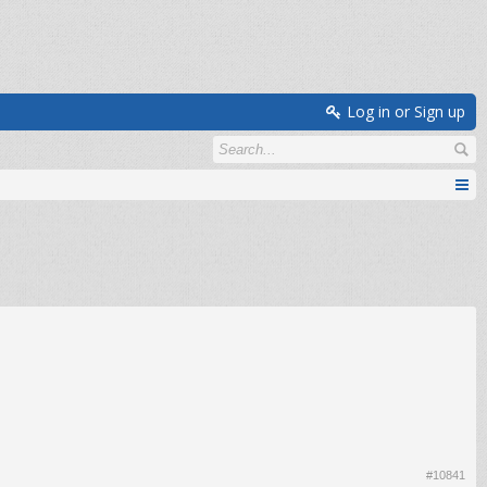
Log in or Sign up
#10841