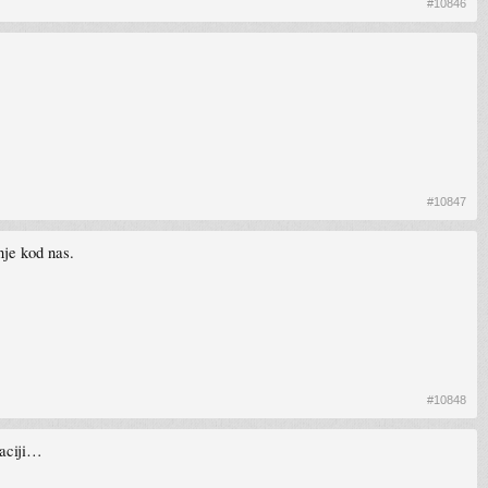
#10846
#10847
nje kod nas.
#10848
kaciji…