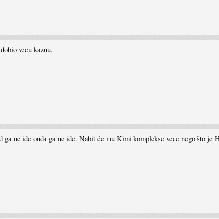
o dobio vecu kaznu.
d ga ne ide onda ga ne ide. Nabit će mu Kimi komplekse veće nego što je 