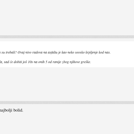
 su trebali? Ovaj nivo radova na asfaltu je kao neko seosko krpljenje kod nas.
 sad će dobiti još 10s na onih 5 od ranije zbog njihove greške.
jbolji bolid.