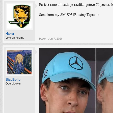
Pa jest rano ali sada je razlika gotovo 70 poena.
Sent from my SM-S931B using Tapatalk
Haker
Veteran foruma
Haker
,
Jun 7, 2026
BiceBolje
Overclocker