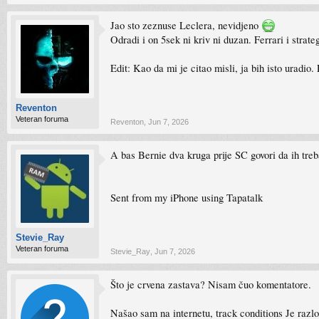
Jao sto zeznuse Leclera, nevidjeno
Odradi i on 5sek ni kriv ni duzan. Ferrari i strate
Edit: Kao da mi je citao misli, ja bih isto uradio.
Reventon
Veteran foruma
Reventon
,
Jun 7, 2026
A bas Bernie dva kruga prije SC govori da ih tre
Sent from my iPhone using Tapatalk
Stevie_Ray
Veteran foruma
Stevie_Ray
,
Jun 7, 2026
Što je crvena zastava? Nisam čuo komentatore.
Našao sam na internetu, track conditions Je razlo