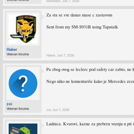
Reventon
,
Jun 7, 2026
Za sta se sve danas mase c zastavom
Sent from my SM-S931B using Tapatalk
Haker
Veteran foruma
Haker
,
Jun 7, 2026
Pa zbog ovog se leclerc pod safety car zabio, ne 
Nego niko ne komentariše kako je Mercedes zeznuo
zoi
Veteran foruma
zoi
,
Jun 7, 2026
Ludnica. Kvarovi, kazne za prebrzu voznju u pit s