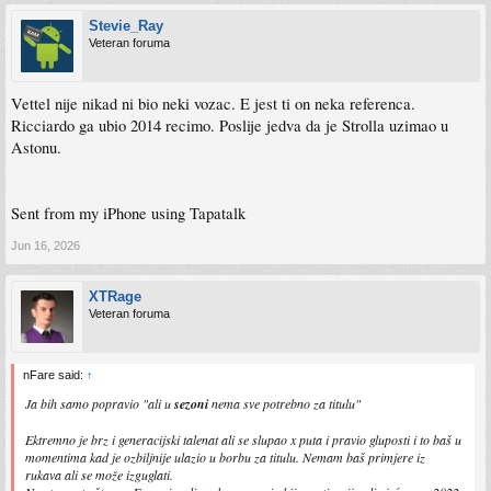
Stevie_Ray
Veteran foruma
Vettel nije nikad ni bio neki vozac. E jest ti on neka referenca.
Ricciardo ga ubio 2014 recimo. Poslije jedva da je Strolla uzimao u
Astonu.
Sent from my iPhone using Tapatalk
Jun 16, 2026
XTRage
Veteran foruma
nFare said:
↑
Ja bih samo popravio "ali u
sezoni
nema sve potrebno za titulu"
Ektremno je brz i generacijski talenat ali se slupao x puta i pravio gluposti i to baš u
momentima kad je ozbiljnije ulazio u borbu za titulu. Nemam baš primjere iz
rukava ali se može izguglati.