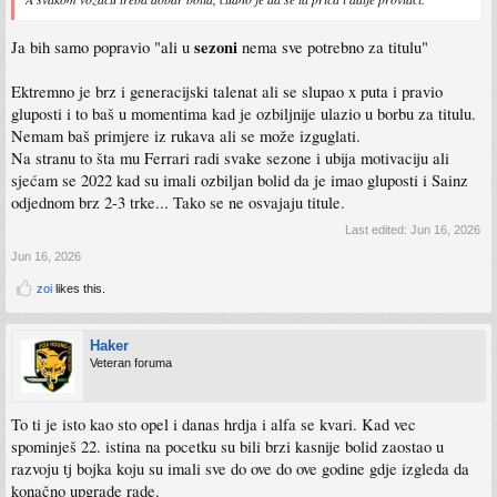
sezoni
Ja bih samo popravio "ali u
nema sve potrebno za titulu"
Ektremno je brz i generacijski talenat ali se slupao x puta i pravio
gluposti i to baš u momentima kad je ozbiljnije ulazio u borbu za titulu.
Nemam baš primjere iz rukava ali se može izguglati.
Na stranu to šta mu Ferrari radi svake sezone i ubija motivaciju ali
sjećam se 2022 kad su imali ozbiljan bolid da je imao gluposti i Sainz
odjednom brz 2-3 trke... Tako se ne osvajaju titule.
Last edited:
Jun 16, 2026
Jun 16, 2026
zoi
likes this.
Haker
Veteran foruma
To ti je isto kao sto opel i danas hrdja i alfa se kvari. Kad vec
spominješ 22. istina na pocetku su bili brzi kasnije bolid zaostao u
razvoju tj bojka koju su imali sve do ove do ove godine gdje izgleda da
konačno upgrade rade.