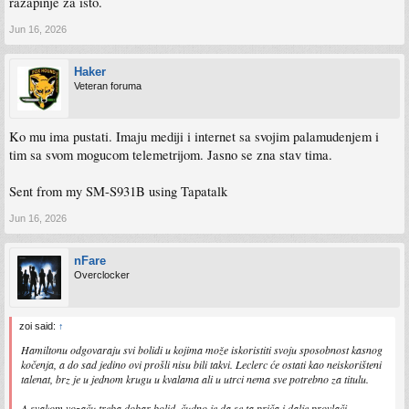
razapinje za isto.
Jun 16, 2026
Haker
Veteran foruma
Ko mu ima pustati. Imaju mediji i internet sa svojim palamudenjem i
tim sa svom mogucom telemetrijom. Jasno se zna stav tima.
Sent from my SM-S931B using Tapatalk
Jun 16, 2026
nFare
Overclocker
zoi said:
↑
Hamiltonu odgovaraju svi bolidi u kojima može iskoristiti svoju sposobnost kasnog
kočenja, a do sad jedino ovi prošli nisu bili takvi. Leclerc će ostati kao neiskorišteni
talenat, brz je u jednom krugu u kvalama ali u utrci nema sve potrebno za titulu.
A svakom vozaču treba dobar bolid, čudno je da se ta priča i dalje provlači.