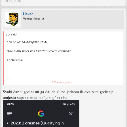
Jun 16, 2026
Haker
Veteran foruma
zoi said:
↑
Kad se već razbacujemo sa AI
How many times has Charles Leclerc crashed?
AI Overview
+2
Click to expand...
Charles Leclerc has crashed his car multiple times throughout his Formula 1
Svaki dan u godini mi ga daj da slupa jednom ili dva puta godisnje
career, recording 14 official racing retirements due to accidents or collisions from
2018 through mid-June 2026. This does not include numerous other crashes and
umjesto super mentalno "jakog" norisa
spins during practice or qualifying sessions where he was able to recover to the
pits.