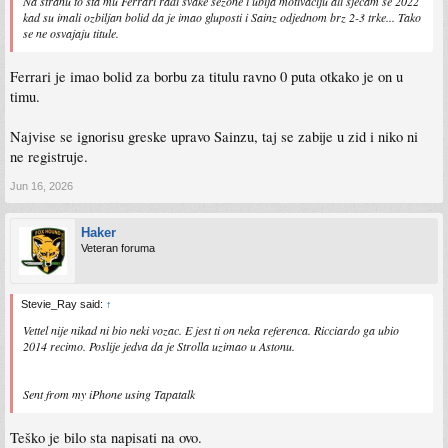
Na stranu to šta mu Ferrari radi svake sezone i ubija motivaciju ali sjećam se 2022
kad su imali ozbiljan bolid da je imao gluposti i Sainz odjednom brz 2-3 trke... Tako
se ne osvajaju titule.
Ferrari je imao bolid za borbu za titulu ravno 0 puta otkako je on u
timu.
Najvise se ignorisu greske upravo Sainzu, taj se zabije u zid i niko ni
ne registruje.
Jun 16, 2026
Haker
Veteran foruma
Stevie_Ray said:
↑
Vettel nije nikad ni bio neki vozac. E jest ti on neka referenca. Ricciardo ga ubio
2014 recimo. Poslije jedva da je Strolla uzimao u Astonu.
Sent from my iPhone using Tapatalk
Teško je bilo sta napisati na ovo.