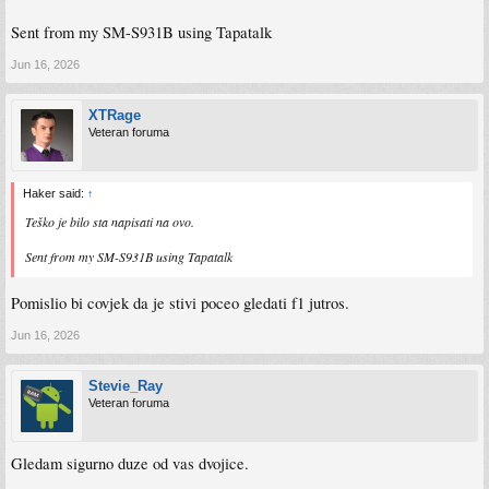
Sent from my SM-S931B using Tapatalk
Jun 16, 2026
XTRage
Veteran foruma
Haker said:
↑
Teško je bilo sta napisati na ovo.
Sent from my SM-S931B using Tapatalk
Pomislio bi covjek da je stivi poceo gledati f1 jutros.
Jun 16, 2026
Stevie_Ray
Veteran foruma
Gledam sigurno duze od vas dvojice.