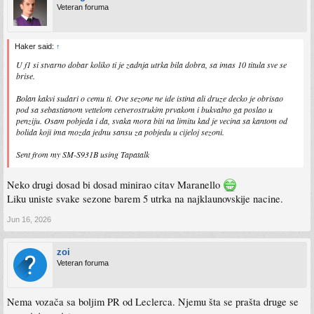
Veteran foruma
Haker said:
↑
U f1 si stvarno dobar koliko ti je zadnja utrka bila dobra, sa imas 10 titula sve se
brise.
Bolan kakvi sudari o cemu ti. Ove sezone ne ide istina ali druze decko je obrisao
pod sa sebastianom vettelom cetverostrukim prvakom i bukvalno ga poslao u
penziju. Osam pobjeda i da, svaka mora biti na limitu kad je vecina sa kantom od
bolida koji ima mozda jednu sansu za pobjedu u cijeloj sezoni.
Sent from my SM-S931B using Tapatalk
Neko drugi dosad bi dosad minirao citav Maranello
Liku uniste svake sezone barem 5 utrka na najklaunovskije nacine.
Jun 16, 2026
zoi
Veteran foruma
Nema vozača sa boljim PR od Leclerca. Njemu šta se prašta druge se