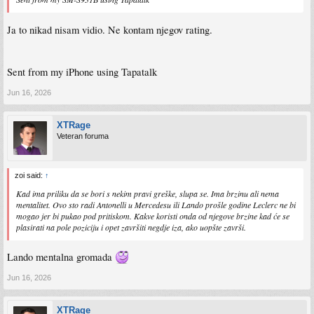
Ja to nikad nisam vidio. Ne kontam njegov rating.
Sent from my iPhone using Tapatalk
Jun 16, 2026
XTRage
Veteran foruma
zoi said:
↑
Kad ima priliku da se bori s nekim pravi greške, slupa se. Ima brzinu ali nema
mentalitet. Ovo sto radi Antonelli u Mercedesu ili Lando prošle godine Leclerc ne bi
mogao jer bi pukao pod pritiskom. Kakve koristi onda od njegove brzine kad će se
plasirati na pole poziciju i opet završiti negdje iza, ako uopšte završi.
Lando mentalna gromada
Jun 16, 2026
XTRage