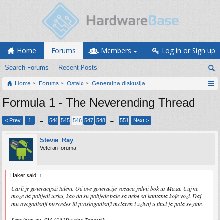
Home
Forums
Members
Log in or Sign up
Search Forums
Recent Posts
Home
Forums
Ostalo
Generalna diskusija
Formula 1 - The Neverending Thread
< Prev
1
←
544
545
546
547
548
→
551
Next >
Stevie_Ray
Veteran foruma
Haker said:
↑
Čarli je generacijski talent. Od ove generacije vozaca jedini bok uz Maxa. Čuj ne
moze da pobjedi utrku, kao da su pobjede pale sa neba sa kantama koje vozi. Daj
mu ovogodisnji mercedes ili proslogodisnji mclaren i uzivaj u tituli ja pola sezone.
Sent from my SM-S931B using Tapatalk