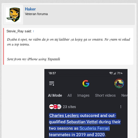
Haker
Veteran foruma
Stevie_Ray said:
↑
Dzaba ti opet, ne vidim da je on taj kalibar za kojeg ga se smatra. Ne znam ni otkud
on u top teamu.
Sent from my iPhone using Tapatalk