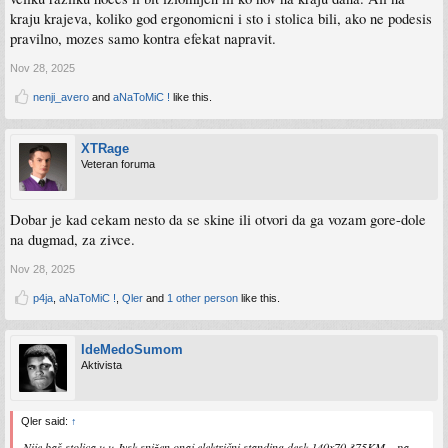
kraju krajeva, koliko god ergonomicni i sto i stolica bili, ako ne podesis
pravilno, mozes samo kontra efekat napravit.
Nov 28, 2025
nenji_avero
and
aNaToMiC !
like this.
XTRage
Veteran foruma
Dobar je kad cekam nesto da se skine ili otvori da ga vozam gore-dole
na dugmad, za zivce.
Nov 28, 2025
p4ja
,
aNaToMiC !
,
Qler
and
1 other person
like this.
IdeMedoSumom
Aktivista
Qler said:
↑
Nije baš stolica u u Jysk snižen onaj električni standing desk 140x70 375KM... pa