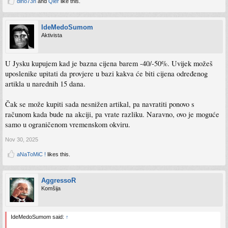
dino73n
and
Qler
like this.
IdeMedoSumom
Aktivista
U Jysku kupujem kad je bazna cijena barem -40/-50%. Uvijek možeš
uposlenike upitati da provjere u bazi kakva će biti cijena određenog
artikla u narednih 15 dana.
Čak se može kupiti sada nesnižen artikal, pa navratiti ponovo s
računom kada bude na akciji, pa vrate razliku. Naravno, ovo je moguće
samo u ograničenom vremenskom okviru.
Nov 30, 2025
aNaToMiC !
likes this.
AggressoR
Komšija
IdeMedoSumom said:
↑