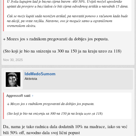
U Jysku kupujem kad je bazna cijena barem -40/-50%. Uvijek možeš uposlenike
upitati da provjere u bazi kakva će biti cijena određenog artikla u narednih 15 dana.
Čak se može kupiti sada nesnižen artikal, pa navratiti ponovo s računom kada bude
na akciji, pa vrate razliku. Naravno, ovo je moguće samo u ograničenom
vremenskom okviru.
+ Mozes jos s radnikom pregovarati da dobijes jos popusta.
(Sto koji je bio na snizenju sa 300 na 150 ja na kraju uzeo za 118)
Nov 30, 2025
IdeMedoSumom
Aktivista
AggressoR said:
↑
+ Mozes jos s radnikom pregovarati da dobijes jos popusta.
(Sto koji je bio na snizenju sa 300 na 150 ja na kraju uzeo za 118)
Da, nama je tako radnica dala dodatnih 10% na madrace, iako su već
bili 50% off, navodno dala svoj lični popust