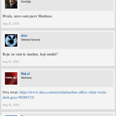
Komšija
Hvala, uzeo sam jucer Markusa.
Aug 31, 2025
dmr
Veteran foruma
Koje su vam te markus, koji model?
Aug 31, 2025
NaLe!
Aktivista
Ova stvar:
https://www.ikea.com/us/en/p/markus-office-chair-vissle-
dark-gray-90289172/
Aug 31, 2025