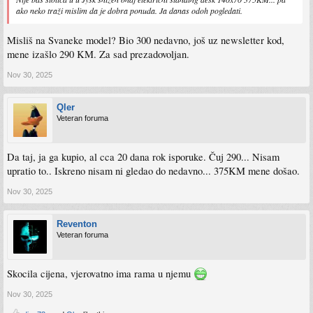
ako neko traži mislim da je dobra ponuda. Ja danas odoh pogledati.
Misliš na Svaneke model? Bio 300 nedavno, još uz newsletter kod,
mene izašlo 290 KM. Za sad prezadovoljan.
Nov 30, 2025
Qler
Veteran foruma
Da taj, ja ga kupio, al cca 20 dana rok isporuke. Čuj 290... Nisam
upratio to.. Iskreno nisam ni gledao do nedavno... 375KM mene došao.
Nov 30, 2025
Reventon
Veteran foruma
Skocila cijena, vjerovatno ima rama u njemu
Nov 30, 2025