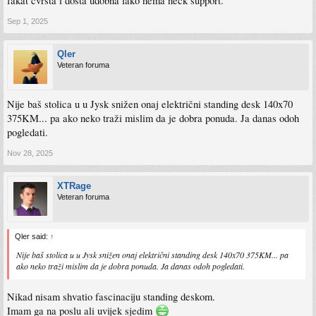
fakat cvrsta i dosta udobna iako nema neck support.
Sep 1, 2025
Qler
Veteran foruma
Nije baš stolica u u Jysk snižen onaj električni standing desk 140x70
375KM... pa ako neko traži mislim da je dobra ponuda. Ja danas odoh
pogledati.
Nov 28, 2025
XTRage
Veteran foruma
Qler said:
↑
Nije baš stolica u u Jysk snižen onaj električni standing desk 140x70 375KM... pa
ako neko traži mislim da je dobra ponuda. Ja danas odoh pogledati.
Nikad nisam shvatio fascinaciju standing deskom.
Imam ga na poslu ali uvijek sjedim