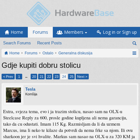
Home
Forums
Members
Log in or Sign up
Search Forums
Recent Posts
Home
Forums
Ostalo
Generalna diskusija
Gdje kupiti dobru stolicu
< Prev
1
←
20
21
22
23
24
25
Next >
Tesla
Komšija
Extra, svjeza tema, evo i ja trazim stolicu, nasao sam na OLX-u
Steelcase Reply za 600, prosle godine kupljena ali nema garanciju,
tako da cu odustati. Imam 115 Kg. Razmisljam da li da uzmem
Marcus, ima li neko te kilaze da potvrdi da nema frke sa njom. Ili ovu
sharkoon jer je svi hvalite. Markus sam nasao na OLX-u za 320 KM ja