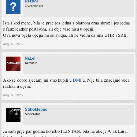
Reznor
Overclocker
Ista i kod mene, bila je prije jos jedna s platnom crna skroz i jos jedna
s faux leather postavom, ali obje vise nisu u opciji.
Ova nova bijela opcija mi se svidja, ali ne vidim da ima u HR i SRB.
Aug 31, 2025
NaLe!
Aktivista
Ako se dobro sjećam, mi smo kupili u
DMF
u. Nije bila značajno veća
razlika u cijeni.
Aug 31, 2025
Stihoklepac
Moderator
Ja sam prije par godina koristio FLINTAN, bila na akciji 70 ak Eura,