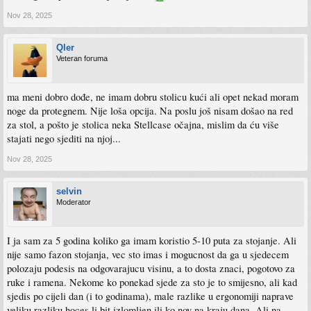
Nov 28, 2025
Qler
Veteran foruma
ma meni dobro dođe, ne imam dobru stolicu kući ali opet nekad moram
noge da protegnem. Nije loša opcija. Na poslu još nisam došao na red
za stol, a pošto je stolica neka Stellcase očajna, mislim da ću više
stajati nego sjediti na njoj...
Nov 28, 2025
selvin
Moderator
I ja sam za 5 godina koliko ga imam koristio 5-10 puta za stojanje. Ali
nije samo fazon stojanja, vec sto imas i mogucnost da ga u sjedecem
polozaju podesis na odgovarajucu visinu, a to dosta znaci, pogotovo za
ruke i ramena. Nekome ko ponekad sjede za sto je to smijesno, ali kad
sjedis po cijeli dan (i to godinama), male razlike u ergonomiji naprave
veliku razliku hoces li bit izlomljen ili ko nov na kraju dana. Ali na