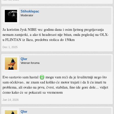
Stihoklepac
Moderator
Ja koristim Jysk NIBE vec godinu dana i osim ljetnog pregrijavanja
nemam zamjerki, a ako ti headreast nije bitan, onda pogledaj na OLX-
u FLINTAN iz Ikea, predobra stolica do 150km
Dec 1, 2025
Qler
Veteran foruma
Evo sastavio sam hastal
mogu vam reći da je kvalitetniji nego što
sam očekivao.. ne znam sad koliko će motor trajati i da li ću imati tu
problema, ali ovako na prvu, čvrst, stabilan, fino ide gore dole... vidjet
ćemo kako će se pokazati sa vremenom
Jan 14, 2026
Qler