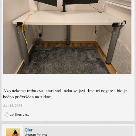
Ako nekome treba ovaj stari stol, neka se javi. Ima tri nogare i bio je
bočno pričvršćen na zidove.
Jan 14, 2026
zoi
likes this.
Qler
Veteran foruma