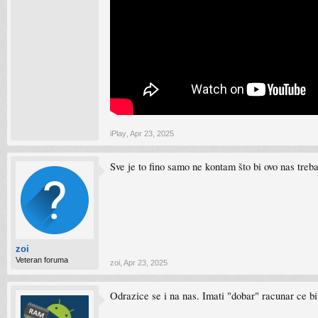
iPlay
,
Apr 23, 2025
Sve je to fino samo ne kontam što bi ovo nas treb
zoi
Veteran foruma
zoi
,
Apr 23, 2025
Odrazice se i na nas. Imati "dobar" racunar ce bit