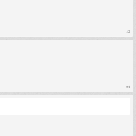
#3
#4