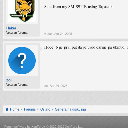
Sent from my SM-S911B using Tapatalk
Haker
Veteran foruma
Haker
,
Apr 24, 2025
Hoće. Nije prvi put da je uveo carine pa ukinuo. 
zoi
Veteran foruma
zoi
,
Apr 24, 2025
Home
Forums
Ostalo
Generalna diskusija
Forum software by XenForo
© 2010-2019 XenForo Ltd.
®