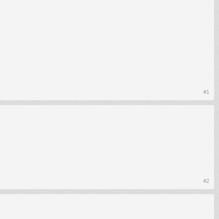
#1
#2