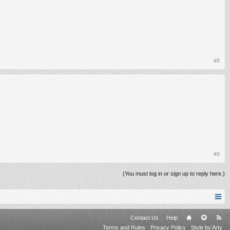
#8
#9
(You must log in or sign up to reply here.)
Contact Us
Help
Terms and Rules
Privacy Policy
Style by Arty