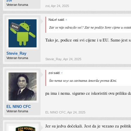
zoi
Veteran foruma
zoi
,
Apr 24, 2025
NaLe! said:
↑
Zar se nije odrazilo već? Zar ne podiže Sony cijene u ostat
Tako je, podice oni svi cijene i u EU. Samo jest 
Stevie_Ray
Veteran foruma
Stevie_Ray
,
Apr 24, 2025
zoi said:
↑
Što nema veze sa carinama Amerike prema Kini.
pa ima i nema. sigurno ce iskoristiti ovu priliku 
EL NINO CFC
Veteran foruma
EL NINO CFC
,
Apr 24, 2025
Jer su jedva dočekali. Jest da je vezano za politi