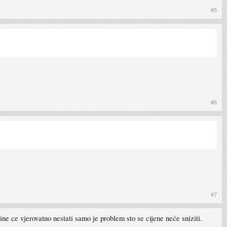
#5
#6
#7
ine ce vjerovatno nestati samo je problem sto se cijene neće sniziti.