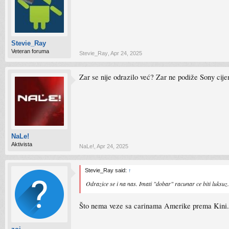
Stevie_Ray
Veteran foruma
Stevie_Ray
,
Apr 24, 2025
Zar se nije odrazilo već? Zar ne podiže Sony cije
NaLe!
Aktivista
NaLe!
,
Apr 24, 2025
Stevie_Ray said:
↑
Odrazice se i na nas. Imati "dobar" racunar ce biti luksuz. 
Što nema veze sa carinama Amerike prema Kini.