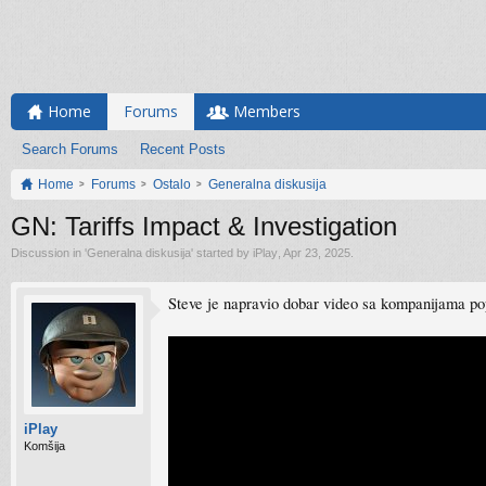
Home
Forums
Members
Search Forums
Recent Posts
Home
Forums
Ostalo
Generalna diskusija
GN: Tariffs Impact & Investigation
Discussion in '
Generalna diskusija
' started by
iPlay
,
Apr 23, 2025
.
Steve je napravio dobar video sa kompanijama po
iPlay
Komšija