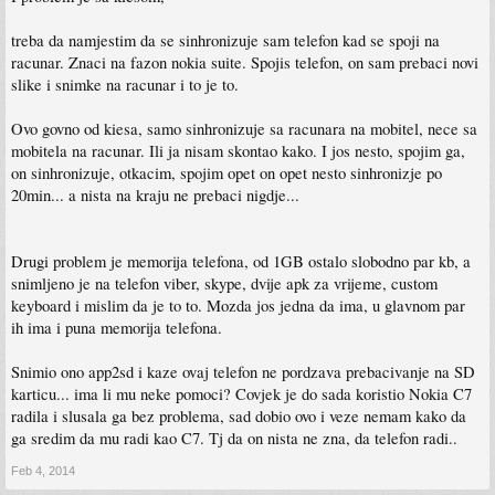
treba da namjestim da se sinhronizuje sam telefon kad se spoji na
racunar. Znaci na fazon nokia suite. Spojis telefon, on sam prebaci novi
slike i snimke na racunar i to je to.
Ovo govno od kiesa, samo sinhronizuje sa racunara na mobitel, nece sa
mobitela na racunar. Ili ja nisam skontao kako. I jos nesto, spojim ga,
on sinhronizuje, otkacim, spojim opet on opet nesto sinhronizje po
20min... a nista na kraju ne prebaci nigdje...
Drugi problem je memorija telefona, od 1GB ostalo slobodno par kb, a
snimljeno je na telefon viber, skype, dvije apk za vrijeme, custom
keyboard i mislim da je to to. Mozda jos jedna da ima, u glavnom par
ih ima i puna memorija telefona.
Snimio ono app2sd i kaze ovaj telefon ne pordzava prebacivanje na SD
karticu... ima li mu neke pomoci? Covjek je do sada koristio Nokia C7
radila i slusala ga bez problema, sad dobio ovo i veze nemam kako da
ga sredim da mu radi kao C7. Tj da on nista ne zna, da telefon radi..
Feb 4, 2014