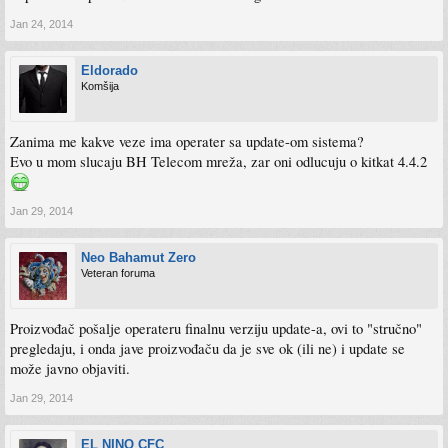
Jan 24, 2014
Eldorado
Komšija
Zanima me kakve veze ima operater sa update-om sistema?
Evo u mom slucaju BH Telecom mreža, zar oni odlucuju o kitkat 4.4.2
Jan 29, 2014
Neo Bahamut Zero
Veteran foruma
Proizvođač pošalje operateru finalnu verziju update-a, ovi to "stručno"
pregledaju, i onda jave proizvođaču da je sve ok (ili ne) i update se
može javno objaviti.
Jan 29, 2014
EL NINO CFC