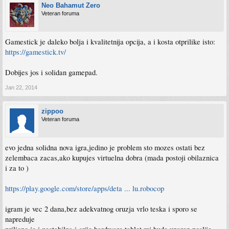
Neo Bahamut Zero
Veteran foruma
Gamestick je daleko bolja i kvalitetnija opcija, a i kosta otprilike isto:
https://gamestick.tv/
Dobijes jos i solidan gamepad.
Jan 22, 2014
zippoo
Veteran foruma
evo jedna solidna nova igra,jedino je problem sto mozes ostati bez
zelembaca zacas,ako kupujes virtuelna dobra (mada postoji obilaznica
i za to )
https://play.google.com/store/apps/deta ... lu.robocop
igram je vec 2 dana,bez adekvatnog oruzja vrlo teska i sporo se
napreduje