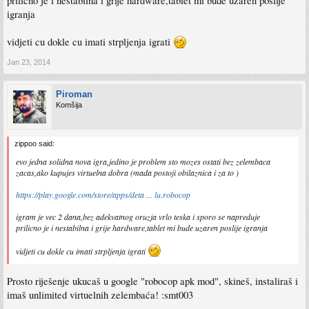
prilicno je i nestabilna i grije hardware,tablet mi bude uzaren poslije
igranja
vidjeti cu dokle cu imati strpljenja igrati
Jan 23, 2014
Piroman
Komšija
zippoo said:
evo jedna solidna nova igra,jedino je problem sto mozes ostati bez zelembaca
zacas,ako kupujes virtuelna dobra (mada postoji obilaznica i za to )
https://play.google.com/store/apps/deta ... lu.robocop
igram je vec 2 dana,bez adekvatnog oruzja vrlo teska i sporo se napreduje
prilicno je i nestabilna i grije hardware,tablet mi bude uzaren poslije igranja
vidjeti cu dokle cu imati strpljenja igrati
Prosto riješenje ukucaš u google "robocop apk mod", skineš, instaliraš i
imaš unlimited virtuelnih zelembaća! :smt003