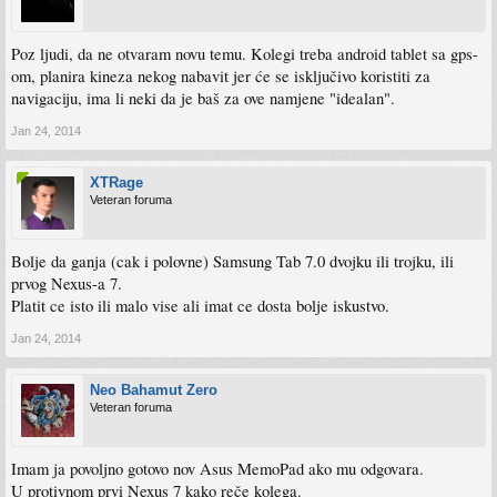
Poz ljudi, da ne otvaram novu temu. Kolegi treba android tablet sa gps-
om, planira kineza nekog nabavit jer će se isključivo koristiti za
navigaciju, ima li neki da je baš za ove namjene "idealan".
Jan 24, 2014
XTRage
Veteran foruma
Bolje da ganja (cak i polovne) Samsung Tab 7.0 dvojku ili trojku, ili
prvog Nexus-a 7.
Platit ce isto ili malo vise ali imat ce dosta bolje iskustvo.
Jan 24, 2014
Neo Bahamut Zero
Veteran foruma
Imam ja povoljno gotovo nov Asus MemoPad ako mu odgovara.
U protivnom prvi Nexus 7 kako reče kolega.