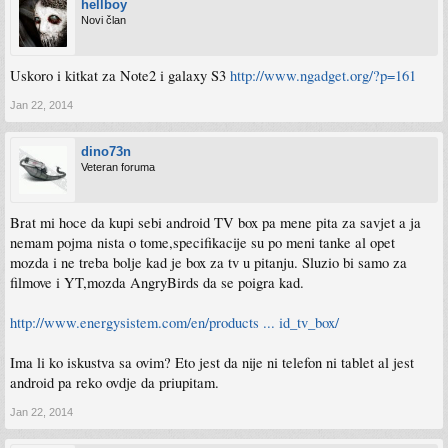
hellboy
Novi član
Uskoro i kitkat za Note2 i galaxy S3
http://www.ngadget.org/?p=161
Jan 22, 2014
dino73n
Veteran foruma
Brat mi hoce da kupi sebi android TV box pa mene pita za savjet a ja
nemam pojma nista o tome,specifikacije su po meni tanke al opet
mozda i ne treba bolje kad je box za tv u pitanju. Sluzio bi samo za
filmove i YT,mozda AngryBirds da se poigra kad.
http://www.energysistem.com/en/products ... id_tv_box/
Ima li ko iskustva sa ovim? Eto jest da nije ni telefon ni tablet al jest
android pa reko ovdje da priupitam.
Jan 22, 2014