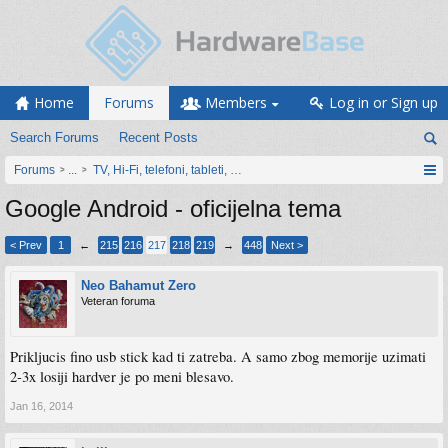
Home
Forums
Members
Log in or Sign up
Search Forums
Recent Posts
Forums
...
TV, Hi-Fi, telefoni, tableti, satovi, IoT oprema
Google Android - oficijelna tema
< Prev
1
←
215
216
217
218
219
→
448
Next >
Neo Bahamut Zero
Veteran foruma
Prikljucis fino usb stick kad ti zatreba. A samo zbog memorije uzimati
2-3x losiji hardver je po meni blesavo.
Jan 16, 2014