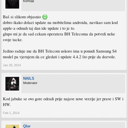
Komšija
Baš si slikom objasnio
dobro ikako dolazi update na mobitelima androida, navikao sam kod
apple-a odmah taj dan ide update i to je to.
glupo mi je da sad cekam operatera BH Telecoma da potvrdi neke
svoje tacke.
Jedino raduje me da BH Telecom uskoro ima u ponudi Samsung S4
model pa vjerujem da ce gledati i update 4.4.2 što prije da dozvole.
Jan 30, 2014
NAILS
Moderator
Kod jabuke se ovo gore odradi prije najave nove verzije jer prave i SW i
HW.
Feb 1, 2014
Qler