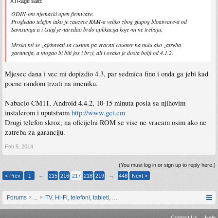
XTRage said:
ODIN-om njemacki open firmware.
Progledao telefon iako je zauzece RAM-a veliko zbog glupog bloatware-a od
Samsunga a i Gugl je naredao brdo aplikacija koje mi ne trebaju.
Mrsko mi se zajebavati sa custom pa vracati counter na nulu ako zatreba
garancija, a mogao bi biti jos i brzi, ali i ovako je dosta bolji od 4.1.2.
Mjesec dana i vec mi dopizdio 4.3, par sedmica fino i onda ga jebi kad
pocne random trzati na imeniku.
Nabacio CM11, Android 4.4.2, 10-15 minuta posla sa njihovim
instalerom i uputstvom
http://www.get.cm
Drugi telefon skroz, na oficijelni ROM se vise ne vracam osim ako ne
zatreba za garanciju.
Feb 5, 2014
(You must log in or sign up to reply here.)
< Prev
1
←
215
216
217
218
219
→
448
Next >
Forums
...
TV, Hi-Fi, telefoni, tableti, satovi, IoT oprema
Contact Us
Help