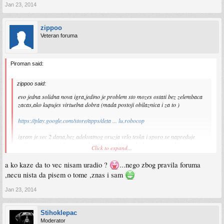
Jan 23, 2014
zippoo
Veteran foruma
Piroman said:
zippoo said:
evo jedna solidna nova igra,jedino je problem sto mozes ostati bez zelembaca
zacas,ako kupujes virtuelna dobra (mada postoji obilaznica i za to )
https://play.google.com/store/apps/deta ... lu.robocop
igram je vec 2 dana,bez adekvatnog oruzja vrlo teska i sporo se napreduje
prilicno je i nestabilna i grije hardware,tablet mi bude uzaren poslije igranja
Click to expand...
vidjeti cu dokle cu imati strpljenja igrati
a ko kaze da to vec nisam uradio ?
...nego zbog pravila foruma
,necu nista da pisem o tome ,znas i sam
Prosto riješenje ukucaš u google "robocop apk mod", skineš, instaliraš i imaš
unlimited virtuelnih zelembaća! :smt003
Jan 23, 2014
Stihoklepac
Moderator