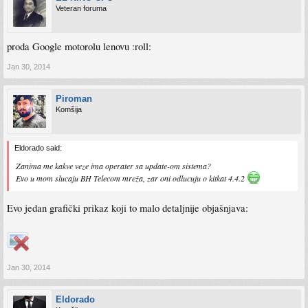
Veteran foruma
proda Google motorolu lenovu :roll:
Jan 30, 2014
Piroman
Komšija
Eldorado said:
Zanima me kakve veze ima operater sa update-om sistema?
Evo u mom slucaju BH Telecom mreža, zar oni odlucuju o kitkat 4.4.2
Evo jedan grafički prikaz koji to malo detaljnije objašnjava:
Jan 30, 2014
Eldorado