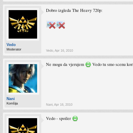
Dobro izgleda The Heavy 720p:
Vedo
Moderator
Vedo
,
Apr 16, 2010
Ne mogu da vjerujem
Vedo tu smo scenu koris
Nani
Komšija
Nani
,
Apr 16, 2010
Vedo - spoiler