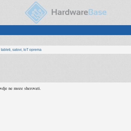
, tableti, satovi, IoT oprema
e ovdje ne moze sherovati.