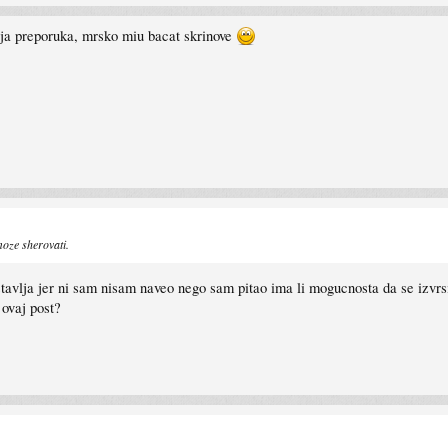
ja preporuka, mrsko miu bacat skrinove
 moze sherovati.
 stavlja jer ni sam nisam naveo nego sam pitao ima li mogucnosta da se izvr
n ovaj post?