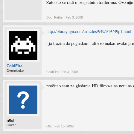
Zato sto se radi o besplatnim trailerima. Ovo nije
Dog_Father
,
Feb 3, 2009
http://bluray.ign.com/articles/949/949749p1.html
i ja trazim da pogledam . ali evo makar ovako pr
ColdFire
Overclocker
ColdFire
,
Feb 3, 2009
pročitao sam za gledanje HD filmova na netu na o
n0sf
Guest
n0sf
,
Feb 15, 2009