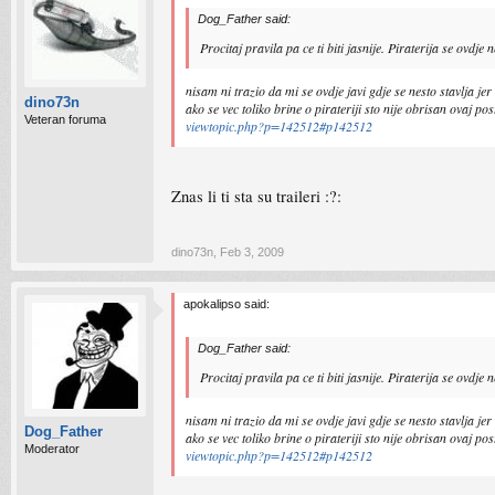
Dog_Father said:
Procitaj pravila pa ce ti biti jasnije. Piraterija se ovdje
nisam ni trazio da mi se ovdje javi gdje se nesto stavlja 
dino73n
ako se vec toliko brine o pirateriji sto nije obrisan ovaj pos
Veteran foruma
viewtopic.php?p=142512#p142512
Znas li ti sta su traileri :?:
dino73n
,
Feb 3, 2009
apokalipso said:
Dog_Father said:
Procitaj pravila pa ce ti biti jasnije. Piraterija se ovdje
nisam ni trazio da mi se ovdje javi gdje se nesto stavlja 
Dog_Father
ako se vec toliko brine o pirateriji sto nije obrisan ovaj pos
Moderator
viewtopic.php?p=142512#p142512