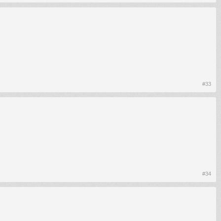
#33
#34