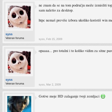
ne znam da se na tom području može izmisliti topl
sam naletio za desktop.
htpc nemaš previše izbora ukoliko koristiš win m
syss
Veteran foruma
syss
,
Feb 15, 2009
opaaaa... pro totalni i to koliko vidim za sitne pa
syss
Veteran foruma
syss
,
Mar 2, 2009
Gotive moje HD zalaganje tvoji zemljaci