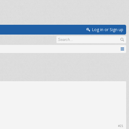
Log in or Sign up
#21