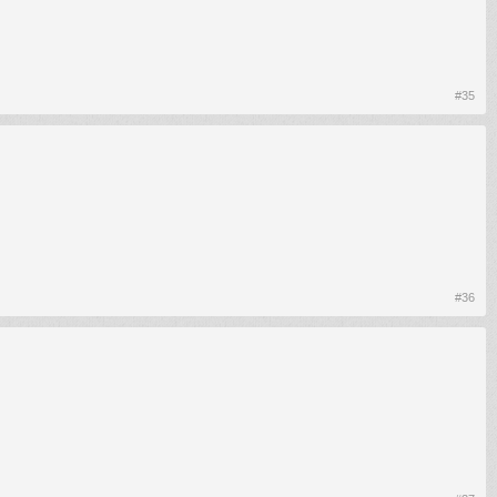
#35
#36