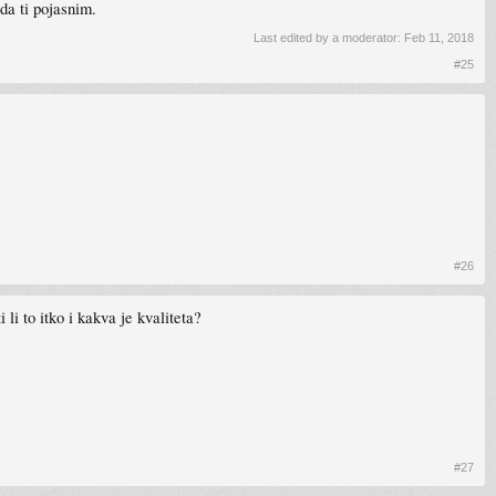
 da ti pojasnim.
Last edited by a moderator:
Feb 11, 2018
#25
#26
li to itko i kakva je kvaliteta?
#27