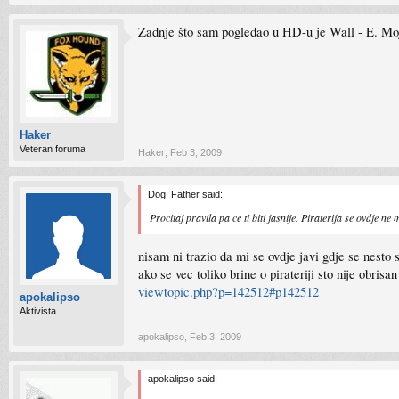
Zadnje što sam pogledao u HD-u je Wall - E. Mo
Haker
Veteran foruma
Haker
,
Feb 3, 2009
Dog_Father said:
Procitaj pravila pa ce ti biti jasnije. Piraterija se ovdje ne
nisam ni trazio da mi se ovdje javi gdje se nesto
ako se vec toliko brine o pirateriji sto nije obrisa
viewtopic.php?p=142512#p142512
apokalipso
Aktivista
apokalipso
,
Feb 3, 2009
apokalipso said: