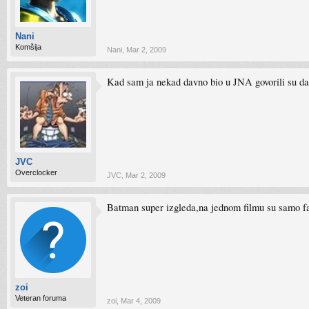
Nani
Komšija
Nani
,
Mar 2, 2009
Kad sam ja nekad davno bio u JNA govorili su da 
JVC
Overclocker
JVC
,
Mar 2, 2009
Batman super izgleda,na jednom filmu su samo fa
zoi
Veteran foruma
zoi
,
Mar 4, 2009