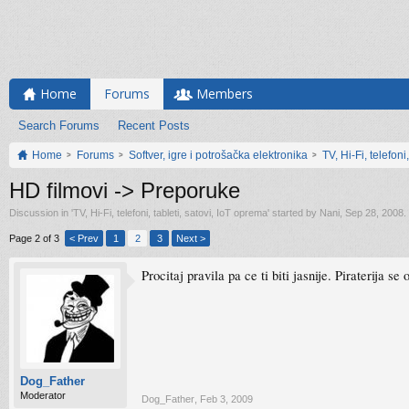
Home
Forums
Members
Search Forums
Recent Posts
Home
Forums
Softver, igre i potrošačka elektronika
TV, Hi-Fi, telefoni
HD filmovi -> Preporuke
Discussion in '
TV, Hi-Fi, telefoni, tableti, satovi, IoT oprema
' started by
Nani
,
Sep 28, 2008
.
Page 2 of 3
< Prev
1
2
3
Next >
Procitaj pravila pa ce ti biti jasnije. Piraterija s
Dog_Father
Moderator
Dog_Father
,
Feb 3, 2009