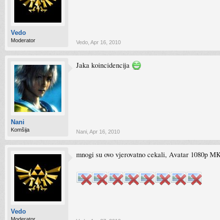
Vedo
Moderator
Vedo
,
Apr 16, 2010
Jaka koincidencija
Nani
Komšija
Nani
,
Apr 16, 2010
mnogi su ovo vjerovatno cekali, Avatar 1080p MKV
Vedo
Moderator