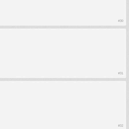
#30
#31
#32