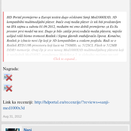
HD Portal premijerno u Europi testira dugo očekivani Sanji Med1000X3D, 3D
kompatibilni multimedijalni player. Inače ovaj media player će tek biti predstavljen
na IFA sajmu u subotu 01.09.2012, međutim mi smo dobili premijerno za Ex-Yu
prostor prvi model na test. Dugo je bilo zatišje proizvođača media playera, najviše
uslijed rekli bismo tromosti Realtek i Sigma glavnih snabdjevača čipova. Konačno,
Realtek je izbacio novi čip koji je 3D kompatibilan u svakom pogledu. Radi se o
Realtek RTD1186 procesoru koji kuca na 750MHz uz 512SCL Flash te 512MB
DDR3 memorije. Ovaj čip je srce novog Med1000X3D multimedijalnog playera koji
je nasljednih Med500X2, popularnog Mede8er-a 2, te slobodno možemo nazvati
Click to expand...
današnjeg takmičara Mede8er 3.
Nagrada:
Radi se o Full 3D playeru koji je HDMI 1.4 kompatibilan (u paketu je priložen čak i
HDMI 1.4 kabel), ARC mogućnosti kao i 3D BD ISO podrška je omogućena
naravno. Novi Mede8er, MED1000X3D podržava i HD Audio, budemo precizni i
reći da podržava najbolje od najboljeg, 7.1 DTS Master i 7.1 Dolby TrueHD
prenos zvuka na AV receivere. Za prenos podataka tu je i novi USB 3.0 standard i
Gigabitni mrežni ulaz koji je puno bolje implementiran od Sigma baziranih
procesora. Mede8er je nazvao novi sistem integracije internog tvrdog diska
neobičnim imenom XBay te su podržani diskovi do 3TB. Daljinski upravljač dolazi
Link ka recenziji:
http://hdportal.eu/recenzije/?reviews=sanji-
uz pozadinsko osvjetljenje te što je još bolje, tipku koja se može programirati za
med1000x3d
makro naredbe! Drugim riječima, zamislite danas najnovije i najbolje dostupne
tehnologije Med1000X3D ih posjeduje! Kako se Mede8er 3 pokazao na testu?
Aug 31, 2012
Ostanite uz nas i saznajte na sljedećim stranicama.
Nani