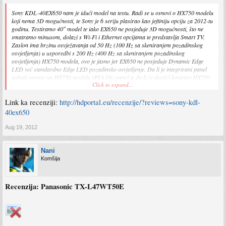
Sony KDL-40EX650 nam je idući model na testu. Radi se u osnovi o HX750 modelu
koji nema 3D mogućnosti, te Sony je 6 seriju plasirao kao jeftiniju opciju za 2012-tu
godinu. Testiramo 40″ model te iako EX650 ne posjeduje 3D mogućnosti, što ne
smatramo minusom, dolazi s Wi-Fi i Ethernet opcijama te predstavlja Smart TV.
Zaslon ima brzinu osvježavanja od 50 Hz (100 Hz sa skeniranjem pozadinskog
osvjetljenja) u usporedbi s 200 Hz (400 Hz sa skeniranjem pozadinskog
osvjetljenja) HX750 modela, ovo je jasno jer EX650 ne posjeduje Dynamic Edge
LED već standardno Edge LED pozadinsko osvjetljenje. Da li je integrirani panel
jednak onome na HX750 modelu (PSA-VA) panel te da li će dostići kontrast HX750
Click to expand...
modela i da li je kvalitet pokretne rezolucije dovoljno dobar da bi vam mogli
preporučiti ovaj model, pročitajte u nastavku.
Link ka recenziji:
http://hdportal.eu/recenzije/?reviews=sony-kdl-
40ex650
Aug 19, 2012
Nani
Komšija
Recenzija: Panasonic TX-L47WT50E