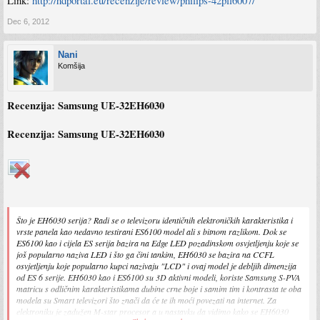
Link:
http://hdportal.eu/recenzije/review/philips-42pfl6007/
Dec 6, 2012
Nani
Komšija
Recenzija: Samsung UE-32EH6030
Recenzija: Samsung UE-32EH6030
Što je EH6030 serija? Radi se o televizoru identičnih elektroničkih karakteristika i
vrste panela kao nedavno testirani ES6100 model ali s bitnom razlikom. Dok se
ES6100 kao i cijela ES serija bazira na Edge LED pozadinskom osvjetljenju koje se
još popularno naziva LED i što ga čini tankim, EH6030 se bazira na CCFL
osvjetljenju koje popularno kupci nazivaju "LCD" i ovaj model je debljih dimenzija
od ES 6 serije. EH6030 kao i ES6100 su 3D aktivni modeli, koriste Samsung S-PVA
matricu s odličnim karakteristikama dubine crne boje i samim tim i kontrasta te oba
modela su Smart televizori što znači da će te ih moći povezati na internet. Za
elektroniku je zadužen M-star procesor a u nastavku da vidimo kako se EH6030