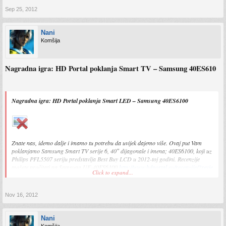
Sep 25, 2012
Nani
Komšija
Nagradna igra: HD Portal poklanja Smart TV – Samsung 40ES610
Nagradna igra: HD Portal poklanja Smart LED – Samsung 40ES6100
Znate nas, idemo dalje i imamo tu potrebu da uvijek dajemo više. Ovaj put Vam
poklanjamo Samsung Smart TV serije 6, 40″ dijagonale i imena; 40ES6100, koji uz
Philips PFL5507 seriju predstavlja Best Buy LCD u 2012-toj godini. Recenzije
možete pročitati na Samsung UE-40ES6100
http://www.hdportal.eu/recenzije/?revie
Click to expand...
... e-40es6100
ES6100 je osvojio bezrezervnu preporuku HD Portal uredništva;
Nov 16, 2012
Nani
Što trebate da uradite da biste sudjelovali? Gotovo ništa, želimo da bez puno truda
Komšija