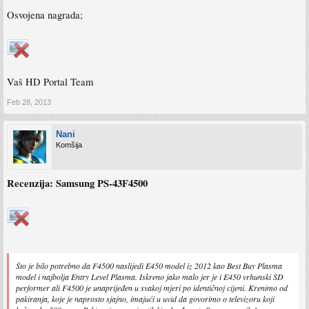
Osvojena nagrada;
Vaš HD Portal Team
Feb 28, 2013
Nani
Komšija
Recenzija: Samsung PS-43F4500
Što je bilo potrebno da F4500 naslijedi E450 model iz 2012 kao Best Buy Plasma
model i najbolja Entry Level Plasma. Iskreno jako malo jer je i E450 vrhunski SD
performer ali F4500 je unaprijeđen u svakoj mjeri po identičnoj cijeni. Krenimo od
pakiranja, koje je naprosto sjajno, imajući u uvid da govorimo o televizoru koji