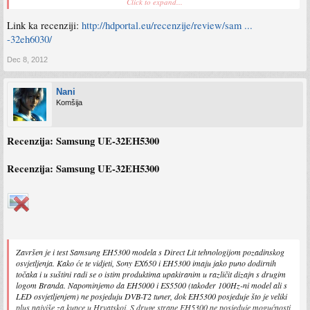
Click to expand...
pokazao na testu.
Link ka recenziji:
http://hdportal.eu/recenzije/review/sam ...
-32eh6030/
Dec 8, 2012
Nani
Komšija
Recenzija: Samsung UE-32EH5300
Recenzija: Samsung UE-32EH5300
Završen je i test Samsung EH5300 modela s Direct Lit tehnologijom pozadinskog
osvjetljenja. Kako će te vidjeti, Sony EX650 i EH5300 imaju jako puno dodirnih
točaka i u suštini radi se o istim produktima upakiranim u različit dizajn s drugim
logom Branda. Napominjemo da EH5000 i ES5500 (također 100Hz-ni model ali s
LED osvjetljenjem) ne posjeduju DVB-T2 tuner, dok EH5300 posjeduje što je veliki
plus najviše za kupce u Hrvatskoj. S druge strane EH5300 ne posjeduje mogućnosti