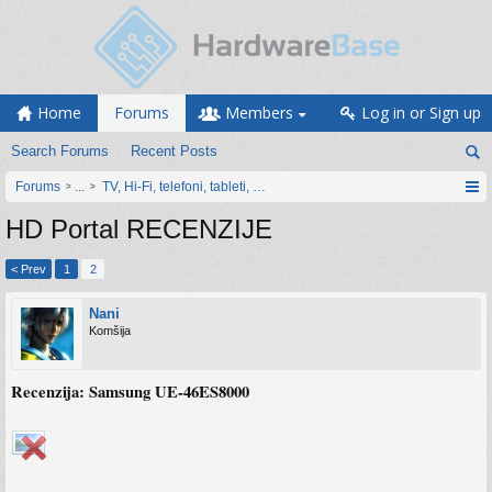
Home
Forums
Members
Log in or Sign up
Search Forums
Recent Posts
Forums
...
TV, Hi-Fi, telefoni, tableti, satovi, IoT oprema
HD Portal RECENZIJE
< Prev
1
2
Nani
Komšija
Recenzija: Samsung UE-46ES8000