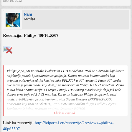
Sep 16, 2012
Nani
Komšija
Recenzija: Philips 40PFL5507
Philips je poznat po visoko kvalitetnim LCD modelima. Radi se o brandu koji koristi
najskuplje panele i pozadinska osvjetljenja. Danas na testu imamo model koji
pripada početnoj srednjoj klasi oznake PFL5507 u 40″ varijanti. Inače 40″ model
ove serije je jedini model koji dolazi sa superiornim Sharp 3D UV2 panelom. Zašto
je ovo bitno? Samo serija 5 i serija 9 imaju UV2 Sharp matrice koje daju još veće
dubine crne boje od S-PVA matrica. Da to ne bude sve Philips je opremio ovaj
model s 400Hz-nim procesiranjem u vidu Sigma Designs (NXP)PNX85500
procesora koji radi na 560MHz. PFL 5507 ima odličan dizajn i odličnu cijenu.
Konkurent je jedan, nedavno testirani Samsung ES6100.
Click to expand...
Koji je od ova 2 modela Best Buy LCD u 2012-toj godini, pročitajte u nastavku.
Link ka recenziji:
http://hdportal.eu/recenzije/?reviews=philips-
40pfl5507