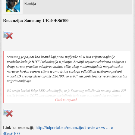
Komšija
Recenzija: Samsung UE-40ES6100
Samsung je poznat kao brand koji pravi najljepše ali u isto vrijeme najbolje
produkte kada je HDTV tehnologija u pitanju. Srednji segment televizora zahtjeva s
druge strane pravilno odmjeren kvalitet slike, skup multimedijalnih mogućnosti te
naravno konkurentnost cijene te smo iz tog razloga odlučili da testiramo početni
model 3D srednje klase oznake ES6100 i to u 40″ varijanti koja će većini kupaca biti
najprimamljivija.
ES serija koristi Edge LED tehnologiju, te je Samsung odlučio da na step-down EH
seriju integrira CCFL pozadinsko osvjetljenje koje smo u prethodnim godinama
Click to expand...
mogli naći upravo na modelima srednjeg segmenta. Takav pristup je od 2012-te
godine odbačen i samo Entry Level modeli imaju pomenuto CCFL osvjetljenje
ES6100 je FullHD 3D model koji dolazi s 2 para aktivnih 3D naočala, 200Hz-nim
Clear Motion Rate procesiranjem, koji bi trebao biti dovoljan za 2D ali ne i za 3D
ugodno gledanje, pomenutim Edge LED pozadinskim osvjetljenjem ali bez Micro
Link ka recenziji;
http://hdportal.eu/recenzije/?reviews=s ... e-
Dimming tehnologije koju možemo naći od ES6710 do ES9000 serije, koja je
40es6100
predstavljena prije par dana.