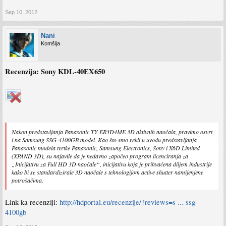
Sep 10, 2012
Pored toga što je 3D model, ES6100 je i Smart TV s Ethernet ulazom te Smart TV
mogućnostima ali s Wi-Fi mogućnošću nadogradnje. Integrirani panel je Samsung
S-PVA te konkurent ovom modelu je Philips 40PFL5507, 3D model sa Sharp UV2
Nani
matricom.
Komšija
Koji je od ova 2 modela Best Buy LCD u 2012-toj godini, pročitajte u nastavku.
Recenzija: Sony KDL-40EX650
Nakon predstavljanja Panasonic TY-ER3D4ME 3D aktivnih naočala, pravimo osvrt
i na Samsung SSG-4100GB model. Kao što smo rekli u uvodu predstavljanja
Panasonic modela tvrtke Panasonic, Samsung Electronics, Sony i X6D Limited
(XPAND 3D), su najavile da je nedavno započeo program licenciranja za
„Inicijativu za Full HD 3D naočale“, inicijativu koja je prihvaćena diljem industrije
kako bi se standardizirale 3D naočale s tehnologijom active shutter namijenjene
potrošačima.
Link ka recenziji:
http://hdportal.eu/recenzije/?reviews=s ... ssg-
4100gb