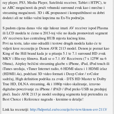
ray player, PS3, Media Player, Satelitski receiver, Tablet i HTPC), te
uz ARC mogućnosti da pruži vrhunski surround zvuk kao i mrežne i
streaming mogućnosti. 3D i 4K propusnost i kompatibilnost su dobri
dodatci ali ne toliko važni kupcima na Ex-Yu području.
S padom cijena danas više nije luksuz imati AV receiver ispod Plasma
ili LCD modela te ćemo u 2013-toj više no ikada promovirati segment
AV receivera kao centralnog HUB mjesta kućnog kina.
Prvi na testu, iako smo odradili i testove drugih modela kako će te
vidjeti kroz recenziju je Denon AVR 2113 model. Denon je poznat kao
King of the Hill brand kada je u pitanju 5.1 te 7.1 surround HD zvuk
MKV i Blu-ray filmova. Radi se o 7.1 AV Receiveru (7 x 125W na 6
Ohma), Airplay bežični streaming glazbe s iPhone, iPad, iPod touch ili
iTunes uređaja, vTuner Internet radio, 6 HDMI ulaza i 1 HDMI izlaz
(HDMI1.4a), podržani 3D video formati i Deep Color / xvColor
sadržaj, High definition podrška za zvuk - DTS HD Master te Dolby
True HD, DLNA streaming, 4k i 1080p video skaliranje, izravno
digitalno povezivanje za iPhone / iPAD / iPod preko USB na prednjoj
ploči. Inače AVR 2113 je model srednjeg segmenta koji pretendira za
Best Choice i Reference nagradu - krenimo u detalje!
Link ka recenziji:
http://hdportal.eu/recenzije/review/denon-avr-2113/