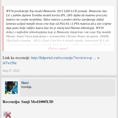
WT50 predstavlja Top model Panasonic 2012 LED LCD ponude. Panasonic kao
LG i jednim dijelom Toshiba modeli koristi IPS, (IPS-Alpha da budemo precizni)
matrice na svojim modelima. Takve matrice u praksi obično ispoljavaju slabiji
kontrast uslijed manjih nivoa crne boje od PSA-VA i S-PVA matrica ali u isto vrijeme
daju puno bolje vidljive kuteve kao što je slučaj kod Plasma tehnologije. WT50
dolazi s najboljim tehnologijama koje je Panasonic integrirao i na svoje Top modele
Plasmi; Smart Viera funkcijama s vizionarskim Chrome-Frame dizajnom, 1600Hz
(Backlight scanning – BLS) i Dual Core Pro 4 obradi signala, Integrirani W-LAN
za jednostavno umreženje sa DLNA, Web-Browser, VIERA Connect i HbbTV, Flash
Click to expand...
Player. Vrlo jednostavna uporaba preko Multitaskinga, Smart Link Pro i Touch Pad
upravljač. Svestrani prijem i snimanje preko HD Triple prijemnika za DVB-S/-T/-C
Link ka recenziji:
http://hdportal.eu/recenzije/?reviews=p ... x-
kao i USB- i SD-snimanje. Dakle sve od tehnologija koje se nudi na tržištu kao
najbolje trenutno upakovane su u okvir WT50 modela. Nas zanima najviše kvaliteta
l47wt50e
slike i cijena jer se ovaj model takmiči s najboljim modelima Philipsa, Samsunga,
Sonya i Sharpa koji imaju naprednije matrice kada je u pitanju prikaz kontrasta.
Aug 27, 2012
Nani
Komšija
Recenzija: Sanji Med1000X3D