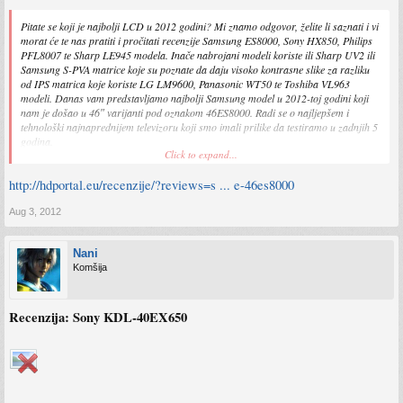
Pitate se koji je najbolji LCD u 2012 godini? Mi znamo odgovor, želite li saznati i vi
morat će te nas pratiti i pročitati recenzije Samsung ES8000, Sony HX850, Philips
PFL8007 te Sharp LE945 modela. Inače nabrojani modeli koriste ili Sharp UV2 ili
Samsung S-PVA matrice koje su poznate da daju visoko kontrasne slike za razliku
od IPS matrica koje koriste LG LM9600, Panasonic WT50 te Toshiba VL963
modeli. Danas vam predstavljamo najbolji Samsung model u 2012-toj godini koji
nam je došao u 46″ varijanti pod oznakom 46ES8000. Radi se o najljepšem i
tehnološki najnaprednijem televizoru koji smo imali prilike da testiramo u zadnjih 5
godina.
Click to expand...
Kao da je došao 5 godina iz budućnosti, Samsung ES8000 je biser među LCD
http://hdportal.eu/recenzije/?reviews=s ... e-46es8000
taborom s Clear Motion Rate 800Hz-nim procesiranjem aktivnom 3D
tehnologijom, Smart Evolution, Smart Interaction i Smart Content tehnologijama,
podrškom za sve levele MKV fajlova te Micro Dimming Ultimate sustavu
Aug 3, 2012
pozadinskog osvjetljenja koji optimizira kontrast na 576 različitih područja, te će
upravo kvaliteta pozadinskog osvjetljenja nabrojanih modela biti presudna, uz
Nani
kontrast naravno, pri odluci za najbolji LCD u 2012-toj godini. Za kraj prikazat
Komšija
ćemo da su gotovo svi recenzenti napravili velike greške prilikom kalibracije
oslanjajući se na Movie mod, koji nije najbolji mod, zasnivajući čitava zapažanja i
zaključke na pomenutom kalibracionom modu. Zanima vas što smo otkrili?
Samsung 46ES8000…3, 2, 1…GO!
Recenzija: Sony KDL-40EX650