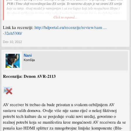
PVR i Time shift recordinga kao ES serija. Te naravno dizajn je na strani ES serija
koje su tanje. Ovaj model je namijenjen i za sve kupce koji žele mogućnost Skype i
Facebook aplikacija te živu sliku uslijed većeg kontrasta no što su modeli bazirani
Click to expand...
na IPS matricama. Input lag je 34ms i za ovu cijenu jedan od najboljih u početnom
segmentu, mada manjak kvalitete pokretne rezolucije može itekako zasmetati
Link ka recenziji:
http://hdportal.eu/recenzije/review/sam ...
igračima i stvoriti motion blur kod FPS igara.
-32eh5300/
Dec 10, 2012
Nani
Komšija
Recenzija: Denon AVR-2113
AV receiver bi trebao da bude prisutan u svakom ozbiljnijem AV
sustavu vaših domova. Ovdje više nije samo riječ o nekoj fiktivnoj
potrebi tech kulture da se posjeduje svaki novi uređaj, govorimo o
realnoj potrebi koja se manifestira kroz mogućnosti AV receivera da se
ponaša kao HDMI splitter za mnogobrojne linijske komponente (Blu-