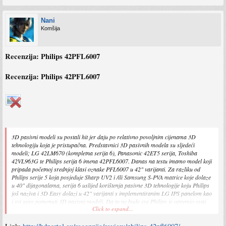
nije zaustavio na kvaliteti slike već je uloženo jako puno truda i u kvalitetu i
mogućnosti zvuka. Naime HX850 posjeduje dual sustav zvuka. Jedan ugrađen iza
panela ( u slučaju ako poželite postaviti TV na zid), te drugi koji je postavljen u
Nani
samo postolje sjajne kvalitete izrade.
Komšija
HX850 je po svakoj stavci neobičan model koji iskače iz šarenila HDTV ponude u
2012-toj godini te koje tajne krije i kako se ponaša pri sintetičkim i real time
Recenzija: Philips 42PFL6007
testovima, pročitajte u nastavku – (Recenzija sadrži 11465 riječi).
Recenzija: Philips 42PFL6007
3D pasivni modeli su postali hit jer daju po relativno povoljnim cijenama 3D
tehnologiju koja je pristupačna. Predstavnici 3D pasivnih modela su sljedeći
modeli; LG 42LM670 (kompletna serija 6), Panasonic 42ET5 serija, Toshiba
42VL963G te Philips serija 6 imena 42PFL6007. Danas na testu imamo model koji
pripada početnoj srednjoj klasi oznake PFL6007 u 42" varijanti. Za razliku od
Philips serije 5 koja posjeduje Sharp UV2 i /ili Samsung S-PVA matrice koje dolaze
u 40" dijagonalama, serija 6 uslijed korištenja pasivne 3D tehnologije koju Philips
još naziva i 3D Easy dolazi u 42" varijanti s implementiranim LG IPS panelom kao
i svi gore pomenuti 3D pasivni modeli. Da to ne bude sve Philips je opremio ovaj
Click to expand...
model s 400Hz-nim procesiranjem u vidu Sigma Designs (NXP)PNX85500
procesora koji radi na 560MHz, ista elektronika kao kod nedavno testirane Philips
serije 5. Trebate 3D model uz Ambilight tehnologiju? Pročitajte što nudi serija 6!